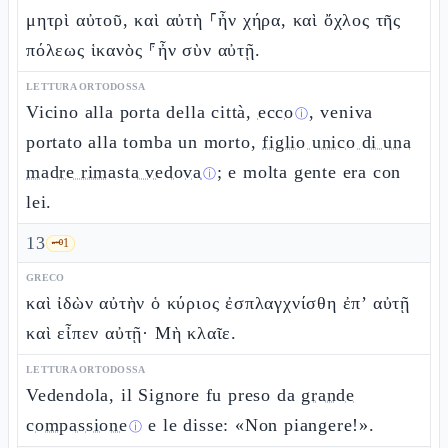
μητρὶ αὐτοῦ, καὶ αὐτὴ ⸀ἦν χήρα, καὶ ὄχλος τῆς
πόλεως ἱκανὸς ⸁ἦν σὺν αὐτῇ.
LETTURA ORTODOSSA
Vicino alla porta della città,
ecco
, veniva
ⓘ
portato alla tomba un morto,
figlio unico di una
madre rimasta vedova
; e molta gente era con
ⓘ
lei.
13
🗝️
1
GRECO
καὶ ἰδὼν αὐτὴν ὁ κύριος ἐσπλαγχνίσθη ἐπ’ αὐτῇ
καὶ εἶπεν αὐτῇ· Μὴ κλαῖε.
LETTURA ORTODOSSA
Vedendola, il Signore fu preso da
grande
compassione
e le disse: «Non piangere!».
ⓘ