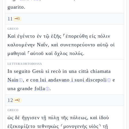
guarito.
11
🗝️
3
GRECO
Καὶ ἐγένετο ἐν τῷ ἑξῆς ⸀ἐπορεύθη εἰς πόλιν
καλουμένην Ναΐν, καὶ συνεπορεύοντο αὐτῷ οἱ
μαθηταὶ ⸀αὐτοῦ καὶ ὄχλος πολύς.
LETTURA ORTODOSSA
In seguito Gesù si recò in una città chiamata
Nain
, e
con lui andavano i suoi discepoli
e
ⓘ
ⓘ
una grande
folla
.
ⓘ
12
🗝️
2
GRECO
ὡς δὲ ἤγγισεν τῇ πύλῃ τῆς πόλεως, καὶ ἰδοὺ
ἐξεκομίζετο τεθνηκὼς ⸂μονογενὴς υἱὸς⸃ τῇ