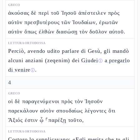
GRECO
ἀκούσας δὲ περὶ τοῦ Ἰησοῦ ἀπέστειλεν πρὸς
αὐτὸν πρεσβυτέρους τῶν Ἰουδαίων, ἐρωτῶν
αὐτὸν ὅπως ἐλθὼν διασώσῃ τὸν δοῦλον αὐτοῦ.
LETTURA ORTODOSSA
Perciò, avendo udito parlare di Gesù, gli mandò
alcuni anziani (zeqenim) dei
Giudei
a pregarlo
ⓘ
di venire
.
ⓘ
4
GRECO
οἱ δὲ παραγενόμενοι πρὸς τὸν Ἰησοῦν
παρεκάλουν αὐτὸν σπουδαίως λέγοντες ὅτι
Ἄξιός ἐστιν ᾧ ⸀παρέξῃ τοῦτο,
LETTURA ORTODOSSA
Costoro lo supplicavano: «Egli merita che tu gli