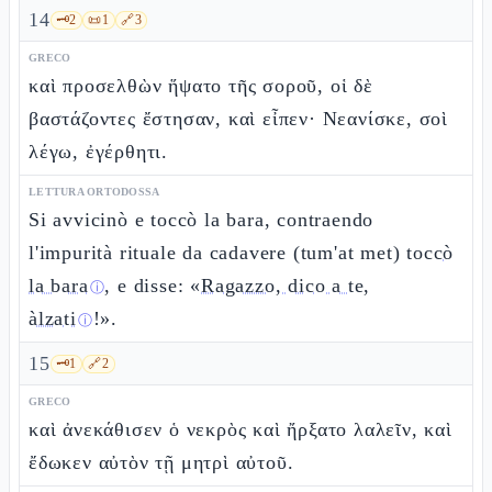
14
🗝️
2
📜
1
🔗
3
GRECO
καὶ προσελθὼν ἥψατο τῆς σοροῦ, οἱ δὲ
βαστάζοντες ἔστησαν, καὶ εἶπεν· Νεανίσκε, σοὶ
λέγω, ἐγέρθητι.
LETTURA ORTODOSSA
Si avvicinò e toccò la bara, contraendo
l'impurità rituale da cadavere (tum'at met)
toccò
la bara
, e disse: «
Ragazzo, dico a te,
ⓘ
àlzati
!».
ⓘ
15
🗝️
1
🔗
2
GRECO
καὶ ἀνεκάθισεν ὁ νεκρὸς καὶ ἤρξατο λαλεῖν, καὶ
ἔδωκεν αὐτὸν τῇ μητρὶ αὐτοῦ.