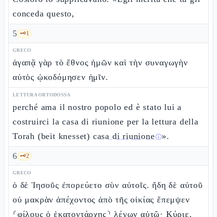
conceda questo,
5
🗝️
1
GRECO
ἀγαπᾷ γὰρ τὸ ἔθνος ἡμῶν καὶ τὴν συναγωγὴν
αὐτὸς ᾠκοδόμησεν ἡμῖν.
LETTURA ORTODOSSA
perché ama il nostro popolo ed è stato lui a
costruirci la casa di riunione per la lettura della
Torah (beit knesset)
casa di riunione
».
ⓘ
6
🗝️
2
GRECO
ὁ δὲ Ἰησοῦς ἐπορεύετο σὺν αὐτοῖς. ἤδη δὲ αὐτοῦ
οὐ μακρὰν ἀπέχοντος ἀπὸ τῆς οἰκίας ἔπεμψεν
⸂φίλους ὁ ἑκατοντάρχης⸃ λέγων αὐτῷ· Κύριε,