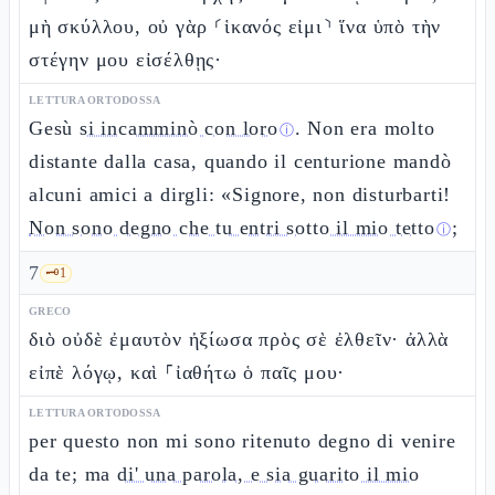
μὴ σκύλλου, οὐ γὰρ ⸂ἱκανός εἰμι⸃ ἵνα ὑπὸ τὴν
στέγην μου εἰσέλθῃς·
LETTURA ORTODOSSA
Gesù
si incamminò con loro
. Non era molto
ⓘ
distante dalla casa, quando il centurione mandò
alcuni amici a dirgli: «Signore, non disturbarti!
Non sono degno che tu entri sotto il mio tetto
;
ⓘ
7
🗝️
1
GRECO
διὸ οὐδὲ ἐμαυτὸν ἠξίωσα πρὸς σὲ ἐλθεῖν· ἀλλὰ
εἰπὲ λόγῳ, καὶ ⸀ἰαθήτω ὁ παῖς μου·
LETTURA ORTODOSSA
per questo non mi sono ritenuto degno di venire
da te; ma
di' una parola, e sia guarito il mio