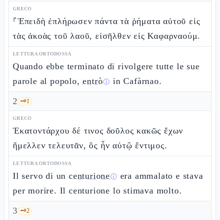
GRECO
⸀Ἐπειδὴ ἐπλήρωσεν πάντα τὰ ῥήματα αὐτοῦ εἰς
τὰς ἀκοὰς τοῦ λαοῦ, εἰσῆλθεν εἰς Καφαρναούμ.
LETTURA ORTODOSSA
Quando ebbe terminato di rivolgere tutte le sue
parole al popolo,
entrò
in Cafàrnao.
ⓘ
2
🗝️
1
GRECO
Ἑκατοντάρχου δέ τινος δοῦλος κακῶς ἔχων
ἤμελλεν τελευτᾶν, ὃς ἦν αὐτῷ ἔντιμος.
LETTURA ORTODOSSA
Il servo di un
centurione
era ammalato e stava
ⓘ
per morire. Il centurione lo stimava molto.
3
🗝️
2