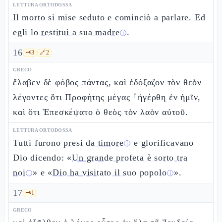
LETTURA ORTODOSSA
Il morto si mise seduto e cominciò a parlare. Ed
egli lo
restituì a sua madre
.
ⓘ
16
🗝️
3
🔗
2
GRECO
ἔλαβεν δὲ φόβος πάντας, καὶ ἐδόξαζον τὸν θεὸν
λέγοντες ὅτι Προφήτης μέγας ⸀ἠγέρθη ἐν ἡμῖν,
καὶ ὅτι Ἐπεσκέψατο ὁ θεὸς τὸν λαὸν αὐτοῦ.
LETTURA ORTODOSSA
Tutti furono
presi da timore
e glorificavano
ⓘ
Dio dicendo: «
Un grande profeta è sorto tra
noi
» e «
Dio ha visitato il suo popolo
».
ⓘ
ⓘ
17
🗝️
1
GRECO