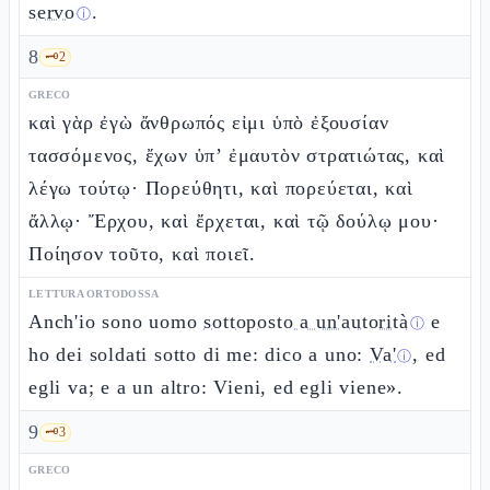
servo
.
ⓘ
8
🗝️
2
GRECO
καὶ γὰρ ἐγὼ ἄνθρωπός εἰμι ὑπὸ ἐξουσίαν
τασσόμενος, ἔχων ὑπ’ ἐμαυτὸν στρατιώτας, καὶ
λέγω τούτῳ· Πορεύθητι, καὶ πορεύεται, καὶ
ἄλλῳ· Ἔρχου, καὶ ἔρχεται, καὶ τῷ δούλῳ μου·
Ποίησον τοῦτο, καὶ ποιεῖ.
LETTURA ORTODOSSA
Anch'io sono uomo
sottoposto a un'autorità
e
ⓘ
ho dei soldati sotto di me: dico a uno:
Va'
, ed
ⓘ
egli va; e a un altro: Vieni, ed egli viene».
9
🗝️
3
GRECO