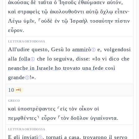
ἀκούσας δὲ ταῦτα ὁ Ἰησοῦς ἐθαύμασεν αὐτόν,
καὶ στραφεὶς τῷ ἀκολουθοῦντι αὐτῷ ὄχλῳ εἶπεν·
Λέγω ὑμῖν, ⸀οὐδὲ ἐν τῷ Ἰσραὴλ τοσαύτην πίστιν
εὗρον.
LETTURA ORTODOSSA
All'udire questo, Gesù lo
ammirò
e, volgendosi
ⓘ
alla
folla
che lo seguiva, disse: «Io vi dico che
ⓘ
neanche in Israele ho trovato una fede così
grande
!».
ⓘ
10
🗝️
1
GRECO
καὶ ὑποστρέψαντες ⸂εἰς τὸν οἶκον οἱ
πεμφθέντες⸃ εὗρον ⸀τὸν δοῦλον ὑγιαίνοντα.
LETTURA ORTODOSSA
E gli
inviati
, tornati a casa, trovarono il servo
ⓘ