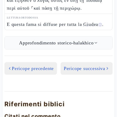
καὶ ἐξῆλθεν ὁ λόγος οὗτος ἐν ὅλῃ τῇ Ἰουδαίᾳ
περὶ αὐτοῦ ⸀καὶ πάσῃ τῇ περιχώρῳ.
LETTURA ORTODOSSA
E questa fama si diffuse per tutta la
Giudea
.
ⓘ
Approfondimento storico-halakhico
Pericope precedente
Pericope successiva
Riferimenti biblici
Citati nel commento