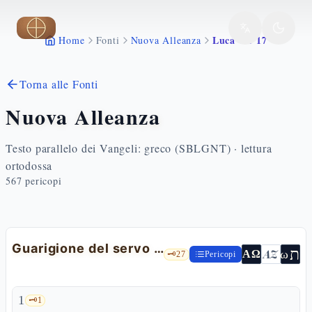
Vai al contenuto principale
Luca 7 1 17
Home
Fonti
Nuova Alleanza
Torna alle Fonti
Nuova Alleanza
Testo parallelo dei Vangeli: greco (SBLGNT) · lettura
ortodossa
567
pericopi
Guarigione del servo del centurione e risurrezione del figlio della vedova
ת
AZ
ω
ΑΩ
🗝️
27
Pericopi
1
🗝️
1