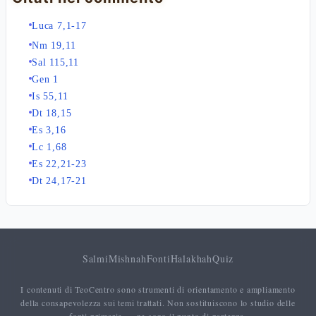
Luca 7,1-17
Nm 19,11
Sal 115,11
Gen 1
Is 55,11
Dt 18,15
Es 3,16
Lc 1,68
Es 22,21-23
Dt 24,17-21
Salmi
Mishnah
Fonti
Halakhah
Quiz
I contenuti di TeoCentro sono strumenti di orientamento e ampliamento
della consapevolezza sui temi trattati. Non sostituiscono lo studio delle