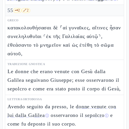
55
🗝️
2
🔗
2
GRECO
κατακολουθήσασαι δὲ ⸀αἱ γυναῖκες, αἵτινες ἦσαν
συνεληλυθυῖαι ⸂ἐκ τῆς Γαλιλαίας αὐτῷ⸃,
ἐθεάσαντο τὸ μνημεῖον καὶ ὡς ἐτέθη τὸ σῶμα
αὐτοῦ,
TRADUZIONE GNOSTICA
Le donne che erano venute con Gesù dalla
Galilea seguivano Giuseppe; esse osservarono il
sepolcro e come era stato posto il corpo di Gesù,
LETTURA ORTODOSSA
Avendo seguito da presso, le
donne venute con
lui dalla Galilea
osservarono il
sepolcro
e
ⓘ
ⓘ
come fu deposto il suo corpo.