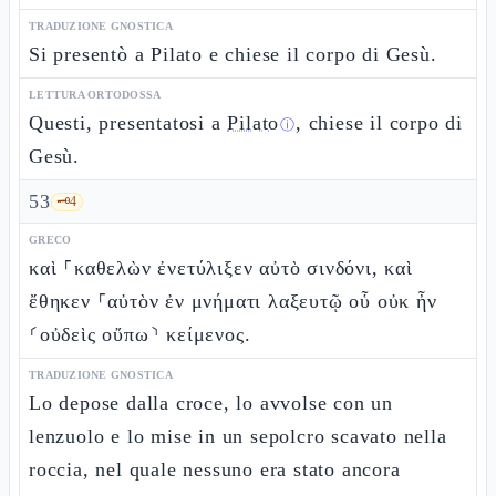
TRADUZIONE GNOSTICA
Si presentò a Pilato e chiese il corpo di Gesù.
LETTURA ORTODOSSA
Questi, presentatosi a
Pilato
, chiese il corpo di
ⓘ
Gesù.
53
🗝️
4
GRECO
καὶ ⸀καθελὼν ἐνετύλιξεν αὐτὸ σινδόνι, καὶ
ἔθηκεν ⸀αὐτὸν ἐν μνήματι λαξευτῷ οὗ οὐκ ἦν
⸂οὐδεὶς οὔπω⸃ κείμενος.
TRADUZIONE GNOSTICA
Lo depose dalla croce, lo avvolse con un
lenzuolo e lo mise in un sepolcro scavato nella
roccia, nel quale nessuno era stato ancora