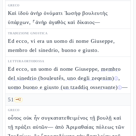
GRECO
Καὶ ἰδοὺ ἀνὴρ ὀνόματι Ἰωσὴφ βουλευτὴς
ὑπάρχων, ⸀ἀνὴρ ἀγαθὸς καὶ δίκαιος—
TRADUZIONE GNOSTICA
Ed ecco, vi era un uomo di nome Giuseppe,
membro del sinedrio, buono e giusto.
LETTURA ORTODOSSA
Ed ecco, un uomo di nome Giuseppe,
membro
del sinedrio (bouleutḗs, uno degli zeqenim)
,
ⓘ
uomo buono e giusto (un tzaddiq osservante)
—
ⓘ
51
🗝️
2
GRECO
οὗτος οὐκ ἦν συγκατατεθειμένος τῇ βουλῇ καὶ
τῇ πράξει αὐτῶν— ἀπὸ Ἁριμαθαίας πόλεως τῶν