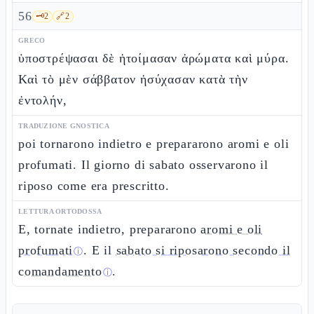
56
🗝️
2
🔗
2
GRECO
ὑποστρέψασαι δὲ ἡτοίμασαν ἀρώματα καὶ μύρα.
Καὶ τὸ μὲν σάββατον ἡσύχασαν κατὰ τὴν
ἐντολήν,
TRADUZIONE GNOSTICA
poi tornarono indietro e prepararono aromi e oli
profumati. Il giorno di sabato osservarono il
riposo come era prescritto.
LETTURA ORTODOSSA
E, tornate indietro, prepararono
aromi e oli
profumati
. E il
sabato si riposarono secondo il
ⓘ
comandamento
.
ⓘ