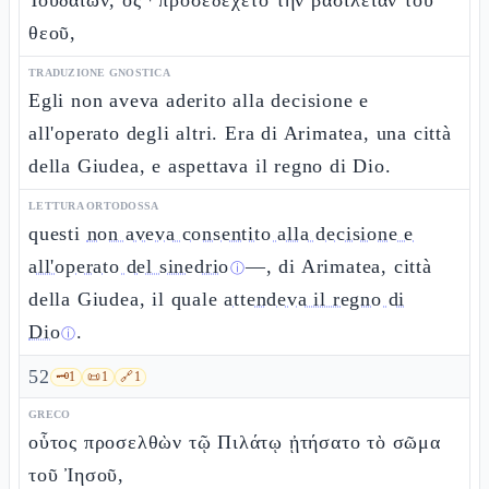
Ἰουδαίων, ὃς ⸀προσεδέχετο τὴν βασιλείαν τοῦ
θεοῦ,
TRADUZIONE GNOSTICA
Egli non aveva aderito alla decisione e
all'operato degli altri. Era di Arimatea, una città
della Giudea, e aspettava il regno di Dio.
LETTURA ORTODOSSA
questi
non aveva consentito alla decisione e
all'operato del sinedrio
—, di Arimatea, città
ⓘ
della Giudea, il quale
attendeva il regno di
Dio
.
ⓘ
52
🗝️
1
📜
1
🔗
1
GRECO
οὗτος προσελθὼν τῷ Πιλάτῳ ᾐτήσατο τὸ σῶμα
τοῦ Ἰησοῦ,