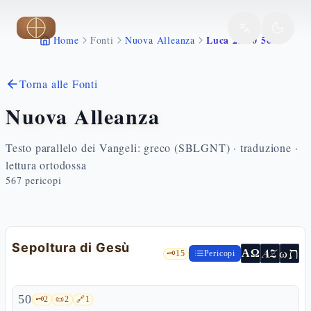
Vai al contenuto principale
Luca 23 50 56
Home
Fonti
Nuova Alleanza
Torna alle Fonti
Nuova Alleanza
Testo parallelo dei Vangeli: greco (SBLGNT) · traduzione ·
lettura ortodossa
567
pericopi
Sepoltura di Gesù
ת
AZ
ω
ΑΩ
🗝️
15
Pericopi
50
🗝️
2
📜
2
🔗
1