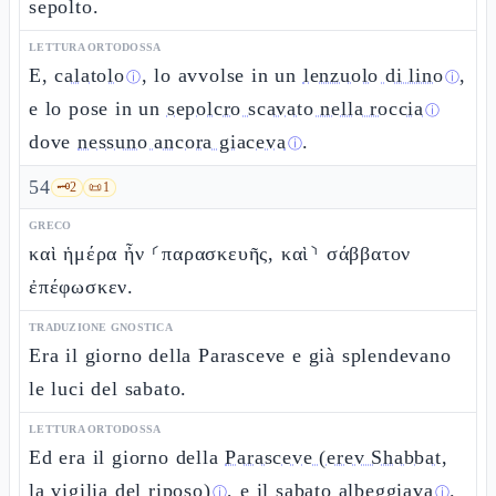
sepolto.
LETTURA ORTODOSSA
E,
calatolo
, lo avvolse in un
lenzuolo di lino
,
ⓘ
ⓘ
e lo pose in un
sepolcro scavato nella roccia
ⓘ
dove
nessuno ancora giaceva
.
ⓘ
54
🗝️
2
📜
1
GRECO
καὶ ἡμέρα ἦν ⸂παρασκευῆς, καὶ⸃ σάββατον
ἐπέφωσκεν.
TRADUZIONE GNOSTICA
Era il giorno della Parasceve e già splendevano
le luci del sabato.
LETTURA ORTODOSSA
Ed era il giorno della
Parasceve (erev Shabbat,
la vigilia del riposo)
, e il
sabato albeggiava
.
ⓘ
ⓘ