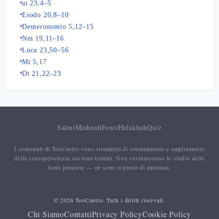
at 23,4–5
Esodo 20,8–10
Deuteronomio 5,12–15
Nm 19,11–16
Luca 23,50–56
Mt 5,17
Dt 21,22–23
Salmi
Mishnah
Fonti
Halakhah
Quiz
I contenuti di TeoCentro sono strumenti di orientamento e ampliamento
della consapevolezza sui temi trattati. Non sostituiscono lo studio delle
fonti primarie — ne sono il punto di partenza.
© 2026 TeoCentro. Tutti i diritti riservati.
Chi Siamo
Contatti
Privacy Policy
Cookie Policy