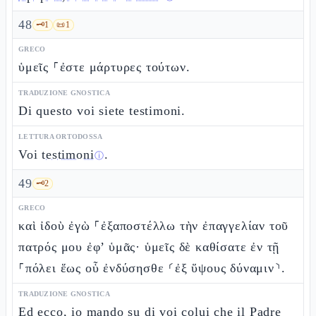
48
🗝️
1
📜
1
GRECO
ὑμεῖς ⸀ἐστε μάρτυρες τούτων.
TRADUZIONE GNOSTICA
Di questo voi siete testimoni.
LETTURA ORTODOSSA
Voi
testimoni
.
ⓘ
49
🗝️
2
GRECO
καὶ ἰδοὺ ἐγὼ ⸀ἐξαποστέλλω τὴν ἐπαγγελίαν τοῦ
πατρός μου ἐφ’ ὑμᾶς· ὑμεῖς δὲ καθίσατε ἐν τῇ
⸀πόλει ἕως οὗ ἐνδύσησθε ⸂ἐξ ὕψους δύναμιν⸃.
TRADUZIONE GNOSTICA
Ed ecco, io mando su di voi colui che il Padre