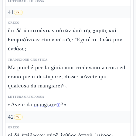
LETTURA ORTODOSSA
41
🗝️
1
GRECO
ἔτι δὲ ἀπιστούντων αὐτῶν ἀπὸ τῆς χαρᾶς καὶ
θαυμαζόντων εἶπεν αὐτοῖς· Ἔχετέ τι βρώσιμον
ἐνθάδε;
TRADUZIONE GNOSTICA
Ma poiché per la gioia non credevano ancora ed
erano pieni di stupore, disse: «Avete qui
qualcosa da mangiare?».
LETTURA ORTODOSSA
«Avete da
mangiare
?».
ⓘ
42
🗝️
1
GRECO
οἱ δὲ ἐπέδωκαν αὐτῷ ἰχθύος ὀπτοῦ ⸀μέρος·