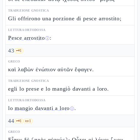
TRADUZIONE GNOSTICA
Gli offrirono una porzione di pesce arrostito;
LETTURA ORTODOSSA
Pesce arrostito
:
ⓘ
43
🗝️
1
GRECO
καὶ λαβὼν ἐνώπιον αὐτῶν ἔφαγεν.
TRADUZIONE GNOSTICA
egli lo prese e lo mangiò davanti a loro.
LETTURA ORTODOSSA
lo
mangio davanti a loro
.
ⓘ
44
🗝️
1
📜
1
GRECO
Εἶπεν δὲ ⸂πρὸς αὐτούς⸃· Οὗτοι οἱ λόγοι ⸀μου