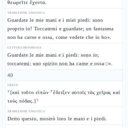
θεωρεῖτε ἔχοντα.
TRADUZIONE GNOSTICA
Guardate le mie mani e i miei piedi: sono
proprio io! Toccatemi e guardate; un fantasma
non ha carne e ossa, come vedete che io ho».
LETTURA ORTODOSSA
Guardate le mie mani e i piedi: sono io;
toccatemi: uno spirito non ha carne e ossa
».
ⓘ
40
GRECO
⸂[καὶ τοῦτο εἰπὼν ⸀ἔδειξεν αὐτοῖς τὰς χεῖρας καὶ
τοὺς πόδας.]⸃
TRADUZIONE GNOSTICA
Detto questo, mostrò loro le mani e i piedi.