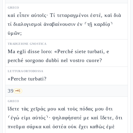
GRECO
καὶ εἶπεν αὐτοῖς· Τί τεταραγμένοι ἐστέ, καὶ διὰ
τί διαλογισμοὶ ἀναβαίνουσιν ἐν ⸂τῇ καρδίᾳ⸃
ὑμῶν;
TRADUZIONE GNOSTICA
Ma egli disse loro: «Perché siete turbati, e
perché sorgono dubbi nel vostro cuore?
LETTURA ORTODOSSA
«Perche turbati?
39
🗝️
1
GRECO
ἴδετε τὰς χεῖράς μου καὶ τοὺς πόδας μου ὅτι
⸂ἐγώ εἰμι αὐτός⸃· ψηλαφήσατέ με καὶ ἴδετε, ὅτι
πνεῦμα σάρκα καὶ ὀστέα οὐκ ἔχει καθὼς ἐμὲ