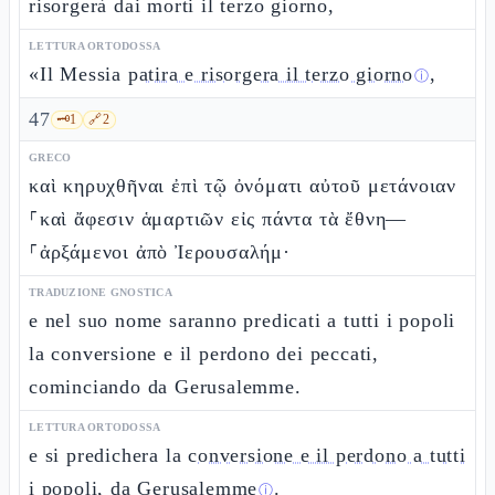
risorgerà dai morti il terzo giorno,
LETTURA ORTODOSSA
«Il Messia
patira e risorgera il terzo giorno
,
ⓘ
47
🗝️
1
🔗
2
GRECO
καὶ κηρυχθῆναι ἐπὶ τῷ ὀνόματι αὐτοῦ μετάνοιαν
⸀καὶ ἄφεσιν ἁμαρτιῶν εἰς πάντα τὰ ἔθνη—
⸀ἀρξάμενοι ἀπὸ Ἰερουσαλήμ·
TRADUZIONE GNOSTICA
e nel suo nome saranno predicati a tutti i popoli
la conversione e il perdono dei peccati,
cominciando da Gerusalemme.
LETTURA ORTODOSSA
e si predichera la
conversione e il perdono a tutti
i popoli, da Gerusalemme
.
ⓘ