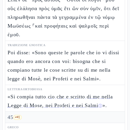
οὓς ἐλάλησα πρὸς ὑμᾶς ἔτι ὢν σὺν ὑμῖν, ὅτι δεῖ
πληρωθῆναι πάντα τὰ γεγραμμένα ἐν τῷ νόμῳ
Μωϋσέως ⸀καὶ προφήταις καὶ ψαλμοῖς περὶ
ἐμοῦ.
TRADUZIONE GNOSTICA
Poi disse: «Sono queste le parole che io vi dissi
quando ero ancora con voi: bisogna che si
compiano tutte le cose scritte su di me nella
legge di Mosè, nei Profeti e nei Salmi».
LETTURA ORTODOSSA
«Si compia
tutto cio che e scritto di me nella
Legge di Mose, nei Profeti e nei Salmi
».
ⓘ
45
🗝️
1
GRECO