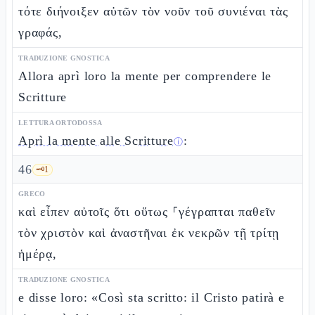
τότε διήνοιξεν αὐτῶν τὸν νοῦν τοῦ συνιέναι τὰς
γραφάς,
TRADUZIONE GNOSTICA
Allora aprì loro la mente per comprendere le
Scritture
LETTURA ORTODOSSA
Aprì la mente alle Scritture
:
ⓘ
46
🗝️
1
GRECO
καὶ εἶπεν αὐτοῖς ὅτι οὕτως ⸀γέγραπται παθεῖν
τὸν χριστὸν καὶ ἀναστῆναι ἐκ νεκρῶν τῇ τρίτῃ
ἡμέρᾳ,
TRADUZIONE GNOSTICA
e disse loro: «Così sta scritto: il Cristo patirà e