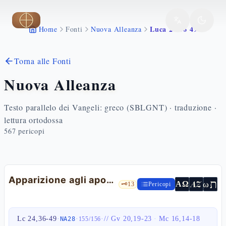
Vai al contenuto principale
Luca 24 36 49
Home
Fonti
Nuova Alleanza
Torna alle Fonti
Nuova Alleanza
Testo parallelo dei Vangeli: greco (SBLGNT) · traduzione ·
lettura ortodossa
567
pericopi
Apparizione agli apostoli
ת
AZ
ω
ΑΩ
🗝️
13
Pericopi
Lc 24,36-49
·
·
·
//
Gv 20,19-23
·
Mc 16,14-18
NA28
155
/
156