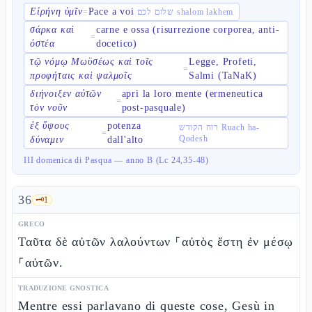
Εἰρήνη ὑμῖν
Pace a voi
=
שלום לכם shalom lakhem
σάρκα καὶ
carne e ossa (risurrezione corporea, anti-
=
ὀστέα
docetico)
τῷ νόμῳ Μωϋσέως καὶ τοῖς
Legge, Profeti,
=
προφήταις καὶ ψαλμοῖς
Salmi (TaNaK)
διήνοιξεν αὐτῶν
aprì la loro mente (ermeneutica
=
τὸν νοῦν
post-pasquale)
ἐξ ὕψους
potenza
רוח הקודש Ruach ha-
=
Qodesh
δύναμιν
dall'alto
III domenica di Pasqua — anno B (Lc 24,35-48)
36
🗝️
1
GRECO
Ταῦτα δὲ αὐτῶν λαλούντων ⸀αὐτὸς ἔστη ἐν μέσῳ
⸀αὐτῶν.
TRADUZIONE GNOSTICA
Mentre essi parlavano di queste cose, Gesù in