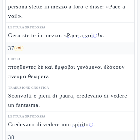
persona stette in mezzo a loro e disse: «Pace a
voi!».
LETTURA ORTODOSSA
Gesu stette in mezzo: «
Pace a voi
!».
ⓘ
37
🗝️
1
GRECO
πτοηθέντες δὲ καὶ ἔμφοβοι γενόμενοι ἐδόκουν
πνεῦμα θεωρεῖν.
TRADUZIONE GNOSTICA
Sconvolti e pieni di paura, credevano di vedere
un fantasma.
LETTURA ORTODOSSA
Credevano di vedere uno
spirito
.
ⓘ
38