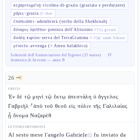
κεχαριτωμένη
ricolma-di-grazia (graziata e perdurante)
=
χάρις
grazia
=
חֵן chen
ἐπισκιάσει
adombrerà (verbo della Shekhinah)
=
δύναμις ὑψίστου
potenza dell'Altissimo
=
גְּבוּרָה gevurà
δούλη κυρίου
serva del TetraGramma
=
אֲמַת ה' amah Adonai
γένοιτο
avvenga (= Amen halakhico)
=
Solennità dell'Annunciazione del Signore (25 marzo)
·
IV
domenica di Avvento — anno B
26
🗝️
2
GRECO
Ἐν δὲ τῷ μηνὶ τῷ ἕκτῳ ἀπεστάλη ὁ ἄγγελος
Γαβριὴλ ⸀ἀπὸ τοῦ θεοῦ εἰς πόλιν τῆς Γαλιλαίας
ᾗ ὄνομα Ναζαρὲθ
LETTURA ORTODOSSA
Al sesto mese l'angelo
Gabriele
fu inviato da
ⓘ