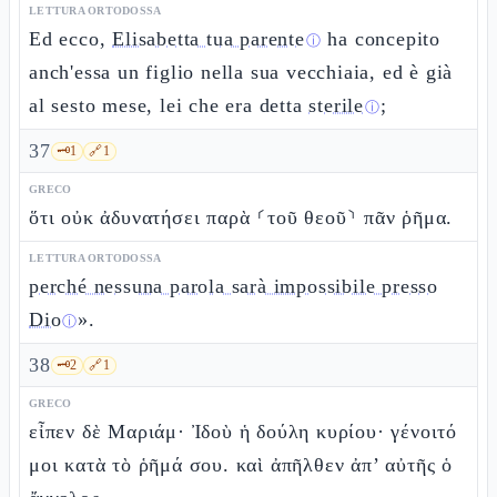
LETTURA ORTODOSSA
Ed ecco,
Elisabetta tua parente
ha concepito
ⓘ
anch'essa un figlio nella sua vecchiaia, ed è già
al sesto mese, lei che era detta
sterile
;
ⓘ
37
🗝️
1
🔗
1
GRECO
ὅτι οὐκ ἀδυνατήσει παρὰ ⸂τοῦ θεοῦ⸃ πᾶν ῥῆμα.
LETTURA ORTODOSSA
perché nessuna parola sarà impossibile presso
Dio
».
ⓘ
38
🗝️
2
🔗
1
GRECO
εἶπεν δὲ Μαριάμ· Ἰδοὺ ἡ δούλη κυρίου· γένοιτό
μοι κατὰ τὸ ῥῆμά σου. καὶ ἀπῆλθεν ἀπ’ αὐτῆς ὁ