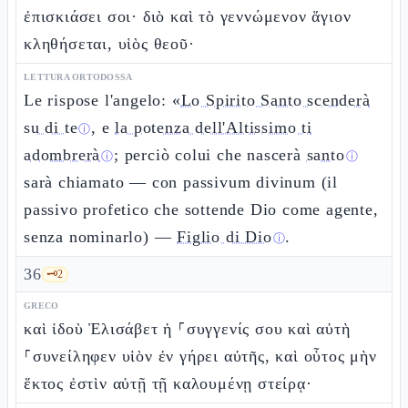
ἐπισκιάσει σοι· διὸ καὶ τὸ γεννώμενον ἅγιον
κληθήσεται, υἱὸς θεοῦ·
LETTURA ORTODOSSA
Le rispose l'angelo: «
Lo Spirito Santo scenderà
su di te
, e
la potenza dell'Altissimo ti
ⓘ
adombrerà
; perciò colui che nascerà
santo
ⓘ
ⓘ
sarà chiamato — con passivum divinum (il
passivo profetico che sottende Dio come agente,
senza nominarlo) —
Figlio di Dio
.
ⓘ
36
🗝️
2
GRECO
καὶ ἰδοὺ Ἐλισάβετ ἡ ⸀συγγενίς σου καὶ αὐτὴ
⸀συνείληφεν υἱὸν ἐν γήρει αὐτῆς, καὶ οὗτος μὴν
ἕκτος ἐστὶν αὐτῇ τῇ καλουμένῃ στείρᾳ·