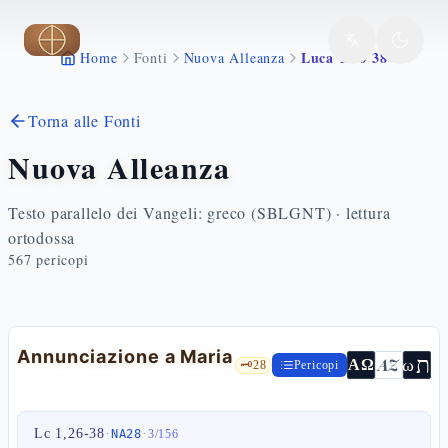
Vai al contenuto principale
Luca 1 26 38
Home
Fonti
Nuova Alleanza
Torna alle Fonti
Nuova Alleanza
Testo parallelo dei Vangeli: greco (SBLGNT) · lettura
ortodossa
567
pericopi
Annunciazione a Maria
ת
AZ
ω
ΑΩ
🗝️
28
Pericopi
Lc 1,26-38
·
·
NA28
3
/
156