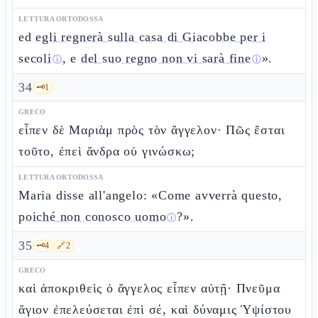
LETTURA ORTODOSSA
ed
egli regnerà sulla casa di Giacobbe per i
secoli
, e
del suo regno non vi sarà fine
».
ⓘ
ⓘ
34
🗝️
1
GRECO
εἶπεν δὲ Μαριὰμ πρὸς τὸν ἄγγελον· Πῶς ἔσται
τοῦτο, ἐπεὶ ἄνδρα οὐ γινώσκω;
LETTURA ORTODOSSA
Maria disse all'angelo: «Come avverrà questo,
poiché non conosco uomo
?».
ⓘ
35
🗝️
4
🔗
2
GRECO
καὶ ἀποκριθεὶς ὁ ἄγγελος εἶπεν αὐτῇ· Πνεῦμα
ἅγιον ἐπελεύσεται ἐπὶ σέ, καὶ δύναμις Ὑψίστου