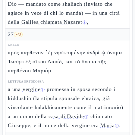
Dio — mandato come shaliach (inviato che
agisce in vece di chi lo manda) —
in una città
della Galilea chiamata Nazaret
,
ⓘ
27
🗝️
3
GRECO
πρὸς παρθένον ⸀ἐμνηστευμένην ἀνδρὶ ᾧ ὄνομα
Ἰωσὴφ ἐξ οἴκου Δαυίδ, καὶ τὸ ὄνομα τῆς
παρθένου Μαριάμ.
LETTURA ORTODOSSA
a una
vergine
promessa in sposa secondo i
ⓘ
kiddushin (la stipula sponsale ebraica, già
vincolante halakhicamente come il matrimonio)
a un uomo della
casa di Davide
chiamato
ⓘ
Giuseppe; e il nome della vergine era
Maria
.
ⓘ