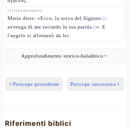
ἄγγελος.
LETTURA ORTODOSSA
Maria disse: «Ecco,
la serva del Signore
:
ⓘ
avvenga di me secondo la tua parola
». E
ⓘ
l'angelo si allontanò da lei.
Approfondimento storico-halakhico
Pericope precedente
Pericope successiva
Riferimenti biblici