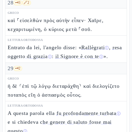
28
🗝️
3
🔗
2
GRECO
καὶ ⸀εἰσελθὼν πρὸς αὐτὴν εἶπεν· Χαῖρε,
κεχαριτωμένη, ὁ κύριος μετὰ ⸀σοῦ.
LETTURA ORTODOSSA
Entrato da lei, l'angelo disse: «
Rallègrati
,
resa
ⓘ
oggetto di grazia
:
il Signore è con te
».
ⓘ
ⓘ
29
🗝️
2
GRECO
ἡ δὲ ⸂ἐπὶ τῷ λόγῳ διεταράχθη⸃ καὶ διελογίζετο
ποταπὸς εἴη ὁ ἀσπασμὸς οὗτος.
LETTURA ORTODOSSA
A questa parola ella
fu profondamente turbata
ⓘ
e si chiedeva
che genere di saluto fosse mai
questo
.
ⓘ