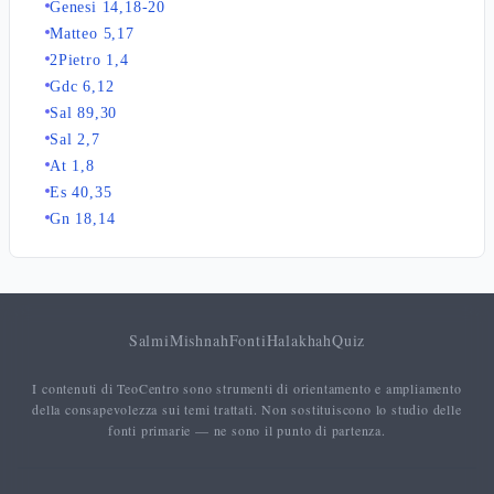
Genesi 14,18-20
Matteo 5,17
2Pietro 1,4
Gdc 6,12
Sal 89,30
Sal 2,7
At 1,8
Es 40,35
Gn 18,14
Salmi
Mishnah
Fonti
Halakhah
Quiz
I contenuti di TeoCentro sono strumenti di orientamento e ampliamento
della consapevolezza sui temi trattati. Non sostituiscono lo studio delle
fonti primarie — ne sono il punto di partenza.