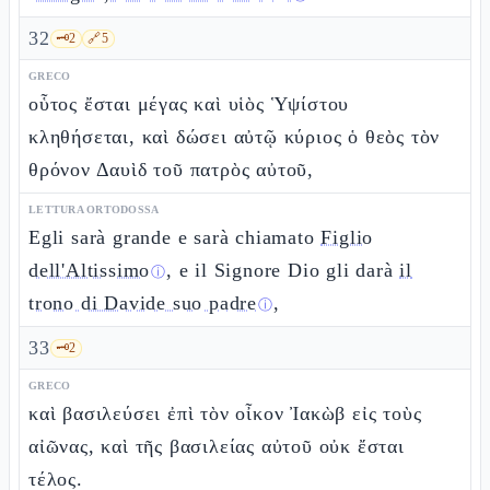
32
🗝️
2
🔗
5
GRECO
οὗτος ἔσται μέγας καὶ υἱὸς Ὑψίστου
κληθήσεται, καὶ δώσει αὐτῷ κύριος ὁ θεὸς τὸν
θρόνον Δαυὶδ τοῦ πατρὸς αὐτοῦ,
LETTURA ORTODOSSA
Egli sarà grande e sarà chiamato
Figlio
dell'Altissimo
, e il Signore Dio gli darà
il
ⓘ
trono di Davide suo padre
,
ⓘ
33
🗝️
2
GRECO
καὶ βασιλεύσει ἐπὶ τὸν οἶκον Ἰακὼβ εἰς τοὺς
αἰῶνας, καὶ τῆς βασιλείας αὐτοῦ οὐκ ἔσται
τέλος.