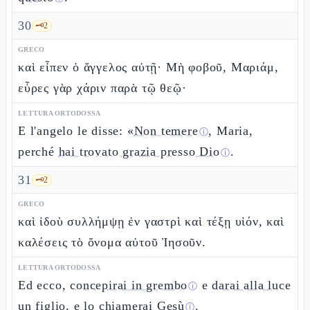
30
🗝️
2
GRECO
καὶ εἶπεν ὁ ἄγγελος αὐτῇ· Μὴ φοβοῦ, Μαριάμ,
εὗρες γὰρ χάριν παρὰ τῷ θεῷ·
LETTURA ORTODOSSA
E l'angelo le disse: «
Non temere
, Maria,
ⓘ
perché
hai trovato grazia presso Dio
.
ⓘ
31
🗝️
2
GRECO
καὶ ἰδοὺ συλλήμψῃ ἐν γαστρὶ καὶ τέξῃ υἱόν, καὶ
καλέσεις τὸ ὄνομα αὐτοῦ Ἰησοῦν.
LETTURA ORTODOSSA
Ed ecco,
concepirai in grembo
e
darai alla luce
ⓘ
un figlio, e lo chiamerai Gesù
.
ⓘ