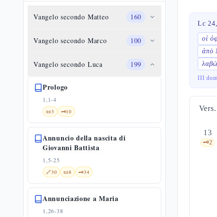
Vangelo secondo Matteo
160
Lc 24
οἱ ὀ
Vangelo secondo Marco
100
ἀπὸ 
Vangelo secondo Luca
199
λαβὼ
III do
Prologo
1,1-4
Vers.
📜
3
🗝️
10
13
Annuncio della nascita di
🗝️
2
Giovanni Battista
1,5-25
🔗
30
📜
8
🗝️
34
Annunciazione a Maria
1,26-38