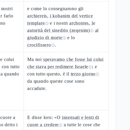
 nostri
e come lo consegnarono gli
r farlo
archiereis, i kohanim del vertice
nno
templare
e i nostri
archontes, le
ⓘ
autorità del sinedrio (zeqenim)
al
ⓘ
giudizio di morte
e lo
ⓘ
crocifissero
.
ⓘ
e colui
Ma noi
speravamo che fosse lui colui
 con tutto
che stava per redimere Israele
; e
ⓘ
 da quando
con tutto questo, è il
terzo giorno
ⓘ
da quando queste cose sono
accadute.
i cuore a
E disse loro: «O
insensati e lenti di
o detto i
cuore a credere
a tutte le cose che
ⓘ