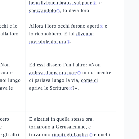
benedizione ebraica sul pane
, e
ⓘ
spezzandolo
, lo dava loro.
ⓘ
cchi e lo
Allora i loro occhi furono aperti
e
ⓘ
alla loro
lo riconobbero. E lui
divenne
invisibile da loro
.
ⓘ
 «Non
Ed essi dissero l'un l'altro: «Non
 cuore
ardeva il nostro cuore
in noi mentre
ⓘ
 noi lungo
ci parlava lungo la via,
come ci
ava le
apriva le Scritture
?».
ⓘ
ecero
E alzatisi in quella stessa ora,
e
tornarono a Gerusalemme, e
 gli altri
trovarono
riuniti gli Undici
e quelli
ⓘ