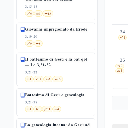
3,15-18
🔗
6
📜
6
🗝️
13
Giovanni imprigionato da Erode
34
3,19-20
🗝️
1
🔗
9
🗝️
8
Il battesimo di Gesù e la bat qol
35
— Lc 3,21-22
🗝️
2
📜
1
3,21-22
✨
1
🔗
18
📜
2
🗝️
13
Battesimo di Gesù e genealogia
3,21-38
✨
1
🌀
1
🔗
11
📜
4
La genealogia lucana: da Gesù ad