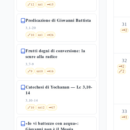
🔗
12
📜
1
🗝️
15
Predicazione di Giovanni Battista
31
3,1-20
🗝️
2
🔗
10
📜
1
🗝️
26
Frutti degni di conversione: la
scure alla radice
32
3,7-9
🗝️
2
🔗
9
📜
10
🗝️
16
🔗
2
Catechesi di Yochanan — Lc 3,10-
14
3,10-14
🔗
10
📜
12
🗝️
17
33
🗝️
1
«Io vi battezzo con acqua»:
Giovanni non è il Messia