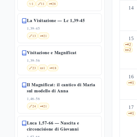
✨
1
🔗
11
🗝️
28
14
La Visitazione — Lc 1,39-45
1,39-45
🔗
13
🗝️
21
15
🗝️
2
📜
2
Visitazione e Magnificat
1,39-56
🔗
23
📜
1
🗝️
18
16
🗝️
1
Il Magnificat: il cantico di Maria
sul modello di Anna
1,46-56
🔗
24
🗝️
21
17
🗝️
1
Luca 1,57-66 — Nascita e
circoncisione di Giovanni
1,57-66