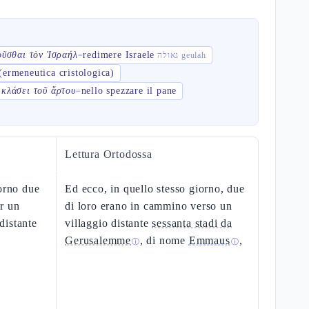
οῦσθαι τὸν Ἰσραήλ
redimere Israele
=
גאולה geulah
 (ermeneutica cristologica)
 κλάσει τοῦ ἄρτου
nello spezzare il pane
=
Lettura Ortodossa
iorno due
Ed ecco, in quello stesso giorno, due
r un
di loro erano in cammino verso un
distante
villaggio distante
sessanta stadi da
Gerusalemme
, di nome
Emmaus
,
ⓘ
ⓘ