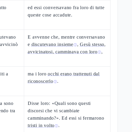
utto
ed essi conversavano fra loro di tutte
queste cose accadute.
cutevano
E avvenne che, mentre conversavano
 avvicinò
e
discutevano insieme
,
Gesù stesso,
ⓘ
avvicinatosi, camminava con loro
,
ⓘ
ti a
ma i loro
occhi erano trattenuti dal
riconoscerlo
.
ⓘ
sa sono
Disse loro: «Quali sono questi
endo tra
discorsi che vi scambiate
camminando?». Ed essi si fermarono
tristi in volto
.
ⓘ