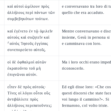
καὶ αὐτοὶ ὡμίλουν πρὸς
e conversavano tra loro di t
ἀλλήλους περὶ πάντων τῶν
quello che era accaduto.
συμβεβηκότων τούτων.
καὶ ἐγένετο ἐν τῷ ὁμιλεῖν
Mentre conversavano e dis
αὐτοὺς καὶ συζητεῖν καὶ
insieme, Gesù in persona si
⸀αὐτὸς Ἰησοῦς ἐγγίσας
e camminava con loro.
συνεπορεύετο αὐτοῖς,
οἱ δὲ ὀφθαλμοὶ αὐτῶν
Ma i loro occhi erano impedi
ἐκρατοῦντο τοῦ μὴ
riconoscerlo.
ἐπιγνῶναι αὐτόν.
εἶπεν δὲ πρὸς αὐτούς·
Ed egli disse loro: «Che co
Τίνες οἱ λόγοι οὗτοι οὓς
questi discorsi che state fac
ἀντιβάλλετε πρὸς
voi lungo il cammino?». Si
ἀλλήλους περιπατοῦντες;
fermarono, col volto triste.