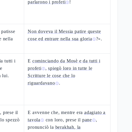
parlarono i profeti
!
ⓘ
 patisse
Non doveva il Messia patire queste
e nella
cose ed entrare nella sua gloria
?».
ⓘ
 tutti i
E
cominciando da Mosè e da tutti i
le
profeti
,
spiegò loro in tutte le
ⓘ
 lui.
Scritture le cose che lo
riguardavano
.
ⓘ
 prese il
E avvenne che, mentre era
adagiato a
 lo spezzò
tavola
con loro, prese il
pane
,
ⓘ
ⓘ
pronunciò la
berakhah, la