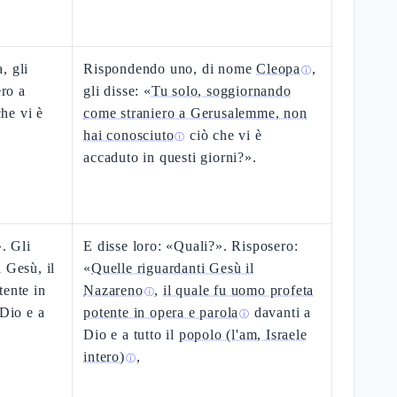
, gli
Rispondendo uno, di nome
Cleopa
,
ⓘ
ero a
gli disse: «
Tu solo, soggiornando
he vi è
come straniero a Gerusalemme, non
hai conosciuto
ciò che vi è
ⓘ
accaduto in questi giorni?».
. Gli
E disse loro: «Quali?». Risposero:
 Gesù, il
«
Quelle riguardanti Gesù il
tente in
Nazareno
,
il quale fu uomo profeta
ⓘ
 Dio e a
potente in opera e parola
davanti a
ⓘ
Dio e a tutto il
popolo (l'am, Israele
intero)
,
ⓘ