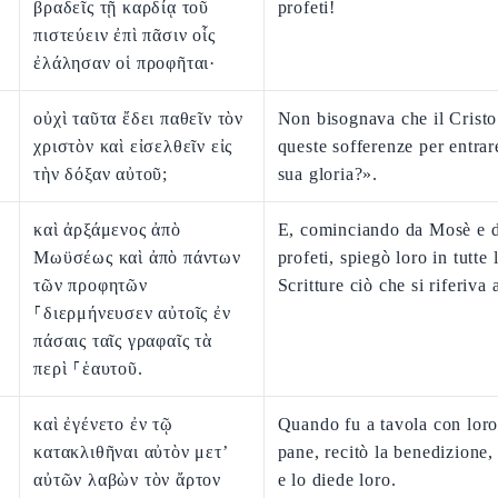
βραδεῖς τῇ καρδίᾳ τοῦ
profeti!
πιστεύειν ἐπὶ πᾶσιν οἷς
ἐλάλησαν οἱ προφῆται·
οὐχὶ ταῦτα ἔδει παθεῖν τὸν
Non bisognava che il Cristo
χριστὸν καὶ εἰσελθεῖν εἰς
queste sofferenze per entrar
τὴν δόξαν αὐτοῦ;
sua gloria?».
καὶ ἀρξάμενος ἀπὸ
E, cominciando da Mosè e da
Μωϋσέως καὶ ἀπὸ πάντων
profeti, spiegò loro in tutte 
τῶν προφητῶν
Scritture ciò che si riferiva a
⸀διερμήνευσεν αὐτοῖς ἐν
πάσαις ταῖς γραφαῖς τὰ
περὶ ⸀ἑαυτοῦ.
καὶ ἐγένετο ἐν τῷ
Quando fu a tavola con loro,
κατακλιθῆναι αὐτὸν μετ’
pane, recitò la benedizione,
αὐτῶν λαβὼν τὸν ἄρτον
e lo diede loro.