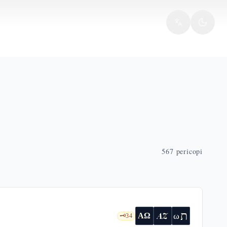
567
pericopi
ת
AZ
ω
ΑΩ
🗝️
34