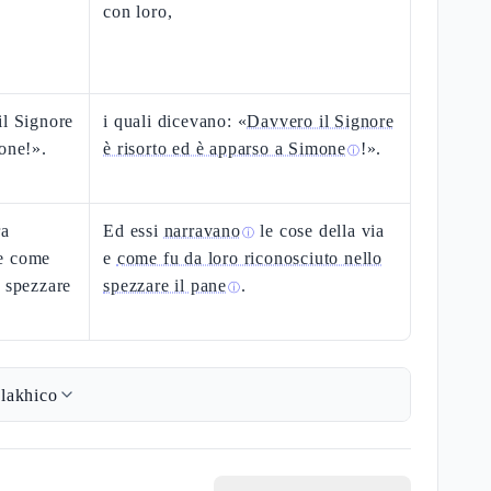
con loro,
il Signore
i quali dicevano: «
Davvero il Signore
mone!».
è risorto ed è apparso a Simone
!».
ⓘ
ra
Ed essi
narravano
le cose della via
ⓘ
 e come
e
come fu da loro riconosciuto nello
o spezzare
spezzare il pane
.
ⓘ
lakhico