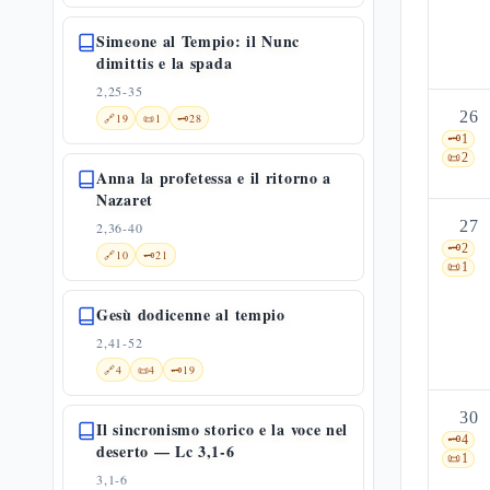
Simeone al Tempio: il Nunc
dimittis e la spada
2,25-35
26
🔗
19
📜
1
🗝️
28
🗝️
1
📜
2
Anna la profetessa e il ritorno a
Nazaret
27
2,36-40
🗝️
2
🔗
10
🗝️
21
📜
1
Gesù dodicenne al tempio
2,41-52
🔗
4
📜
4
🗝️
19
30
Il sincronismo storico e la voce nel
🗝️
4
deserto — Lc 3,1-6
📜
1
3,1-6