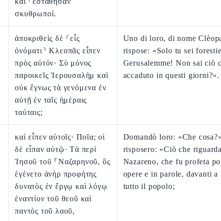
καὶ ⸀ἐστάθησαν
σκυθρωποί.
ἀποκριθεὶς δὲ ⸂εἷς
Uno di loro, di nome Clèopa
ὀνόματι⸃ Κλεοπᾶς εἶπεν
rispose: «Solo tu sei foresti
πρὸς αὐτόν· Σὺ μόνος
Gerusalemme! Non sai ciò c
παροικεῖς Ἰερουσαλὴμ καὶ
accaduto in questi giorni?».
οὐκ ἔγνως τὰ γενόμενα ἐν
αὐτῇ ἐν ταῖς ἡμέραις
ταύταις;
καὶ εἶπεν αὐτοῖς· Ποῖα; οἱ
Domandò loro: «Che cosa?»
δὲ εἶπαν αὐτῷ· Τὰ περὶ
risposero: «Ciò che riguarda
Ἰησοῦ τοῦ ⸀Ναζαρηνοῦ, ὃς
Nazareno, che fu profeta po
ἐγένετο ἀνὴρ προφήτης
opere e in parole, davanti a
δυνατὸς ἐν ἔργῳ καὶ λόγῳ
tutto il popolo;
ἐναντίον τοῦ θεοῦ καὶ
παντὸς τοῦ λαοῦ,