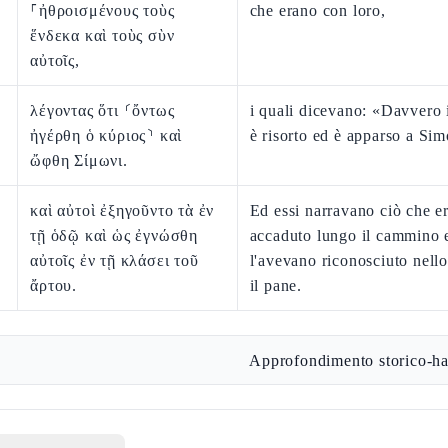
⸀ἠθροισμένους τοὺς
che erano con loro,
ἕνδεκα καὶ τοὺς σὺν
αὐτοῖς,
λέγοντας ὅτι ⸂ὄντως
i quali dicevano: «Davvero 
ἠγέρθη ὁ κύριος⸃ καὶ
è risorto ed è apparso a Si
ὤφθη Σίμωνι.
καὶ αὐτοὶ ἐξηγοῦντο τὰ ἐν
Ed essi narravano ciò che e
τῇ ὁδῷ καὶ ὡς ἐγνώσθη
accaduto lungo il cammino
αὐτοῖς ἐν τῇ κλάσει τοῦ
l'avevano riconosciuto nell
ἄρτου.
il pane.
Approfondimento storico-ha