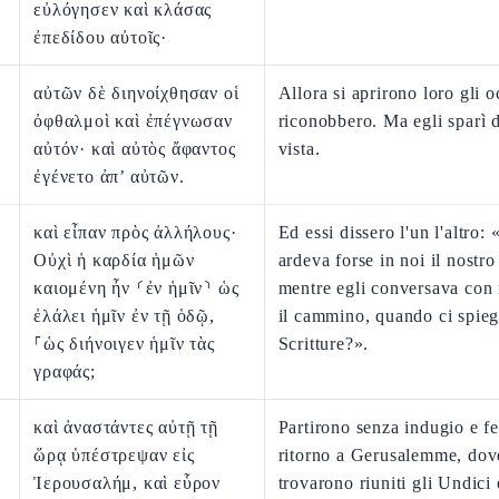
εὐλόγησεν καὶ κλάσας
ἐπεδίδου αὐτοῖς·
αὐτῶν δὲ διηνοίχθησαν οἱ
Allora si aprirono loro gli o
ὀφθαλμοὶ καὶ ἐπέγνωσαν
riconobbero. Ma egli sparì d
αὐτόν· καὶ αὐτὸς ἄφαντος
vista.
ἐγένετο ἀπ’ αὐτῶν.
καὶ εἶπαν πρὸς ἀλλήλους·
Ed essi dissero l'un l'altro:
Οὐχὶ ἡ καρδία ἡμῶν
ardeva forse in noi il nostro
καιομένη ἦν ⸂ἐν ἡμῖν⸃ ὡς
mentre egli conversava con
ἐλάλει ἡμῖν ἐν τῇ ὁδῷ,
il cammino, quando ci spieg
⸀ὡς διήνοιγεν ἡμῖν τὰς
Scritture?».
γραφάς;
καὶ ἀναστάντες αὐτῇ τῇ
Partirono senza indugio e f
ὥρᾳ ὑπέστρεψαν εἰς
ritorno a Gerusalemme, dov
Ἰερουσαλήμ, καὶ εὗρον
trovarono riuniti gli Undici e