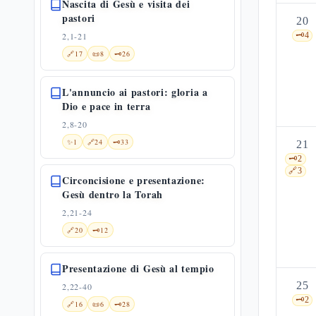
Nascita di Gesù e visita dei
pastori
20
2,1-21
🗝️
4
🔗
17
📜
8
🗝️
26
L'annuncio ai pastori: gloria a
Dio e pace in terra
2,8-20
✨
1
🔗
24
🗝️
33
21
🗝️
2
🔗
3
Circoncisione e presentazione:
Gesù dentro la Torah
2,21-24
🔗
20
🗝️
12
Presentazione di Gesù al tempio
25
2,22-40
🗝️
2
🔗
16
📜
6
🗝️
28