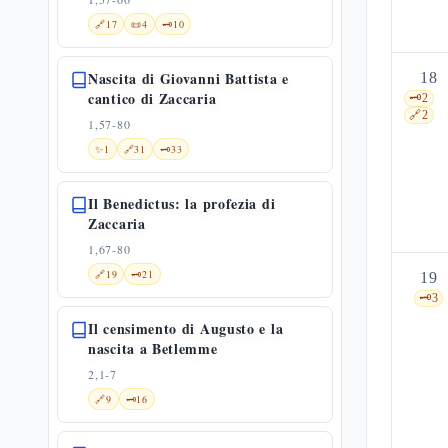
🔗
17
📜
4
🗝️
10
Nascita di Giovanni Battista e
18
cantico di Zaccaria
🗝️
2
🔗
2
1,57-80
✨
1
🔗
31
🗝️
33
Il Benedictus: la profezia di
Zaccaria
1,67-80
🔗
19
🗝️
21
19
🗝️
3
Il censimento di Augusto e la
nascita a Betlemme
2,1-7
🔗
9
🗝️
16