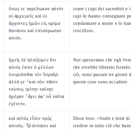
ὅπως τε παρέδωκαν αὐτὸν
come i capi dei sacerdoti e i
οἱ ἀρχιερεῖς καὶ οἱ
capi lo hanno consegnato pe
ἄρχοντες ἡμῶν εἰς κρίμα
condannare a morte e lo ha
θανάτου καὶ ἐσταύρωσαν
crocifisso.
αὐτόν.
ἡμεῖς δὲ ἠλπίζομεν ὅτι
Noi speravamo che egli foss
αὐτός ἐστιν ὁ μέλλων
che avrebbe liberato Israele;
λυτροῦσθαι τὸν Ἰσραήλ·
ciò, sono passati tre giorni
ἀλλά γε ⸀καὶ σὺν πᾶσιν
queste cose sono accadute.
τούτοις τρίτην ταύτην
ἡμέραν ⸀ἄγει ἀφ’ οὗ ταῦτα
ἐγένετο.
καὶ αὐτὸς εἶπεν πρὸς
Disse loro: «Stolti e lenti d
αὐτούς· Ὦ ἀνόητοι καὶ
credere in tutto ciò che hann