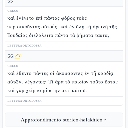
65
GRECO
καὶ ἐγένετο ἐπὶ πάντας φόβος τοὺς
περιοικοῦντας αὐτούς, καὶ ἐν ὅλῃ τῇ ὀρεινῇ τῆς
Ἰουδαίας διελαλεῖτο πάντα τὰ ῥήματα ταῦτα,
LETTURA ORTODOSSA
66
🔗
3
GRECO
καὶ ἔθεντο πάντες οἱ ἀκούσαντες ἐν τῇ καρδίᾳ
αὐτῶν, λέγοντες· Τί ἄρα τὸ παιδίον τοῦτο ἔσται;
καὶ γὰρ χεὶρ κυρίου ἦν μετ' αὐτοῦ.
LETTURA ORTODOSSA
Approfondimento storico-halakhico