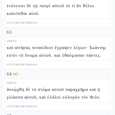
ἐνένευον δὲ τῷ πατρὶ αὐτοῦ τὸ τί ἂν θέλοι
καλεῖσθαι αὐτό.
LETTURA ORTODOSSA
63
GRECO
καὶ αἰτήσας πινακίδιον ἔγραψεν λέγων· Ἰωάννης
ἐστὶν τὸ ὄνομα αὐτοῦ. καὶ ἐθαύμασαν πάντες.
LETTURA ORTODOSSA
64
📜
2
GRECO
ἀνεῴχθη δὲ τὸ στόμα αὐτοῦ παραχρῆμα καὶ ἡ
γλῶσσα αὐτοῦ, καὶ ἐλάλει εὐλογῶν τὸν θεόν.
LETTURA ORTODOSSA