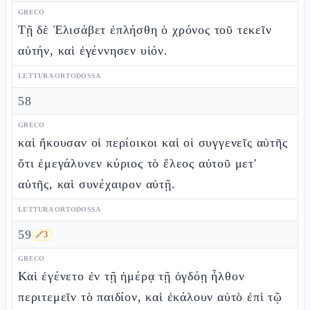
GRECO
Τῇ δὲ Ἐλισάβετ ἐπλήσθη ὁ χρόνος τοῦ τεκεῖν
αὐτήν, καὶ ἐγέννησεν υἱόν.
LETTURA ORTODOSSA
58
GRECO
καὶ ἤκουσαν οἱ περίοικοι καὶ οἱ συγγενεῖς αὐτῆς
ὅτι ἐμεγάλυνεν κύριος τὸ ἔλεος αὐτοῦ μετ'
αὐτῆς, καὶ συνέχαιρον αὐτῇ.
LETTURA ORTODOSSA
59
🔗
3
GRECO
Καὶ ἐγένετο ἐν τῇ ἡμέρᾳ τῇ ὀγδόῃ ἦλθον
περιτεμεῖν τὸ παιδίον, καὶ ἐκάλουν αὐτὸ ἐπὶ τῷ