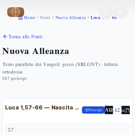
Vai al contenuto principale
Luca 1 57 66
Home
Fonti
Nuova Alleanza
Torna alle Fonti
Nuova Alleanza
Testo parallelo dei Vangeli: greco (SBLGNT) · lettura
ortodossa
567
pericopi
Luca 1,57-66 — Nascita e circoncisione di Giovanni
ת
AZ
ω
ΑΩ
Pericopi
57