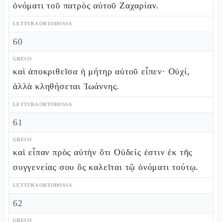
ὀνόματι τοῦ πατρὸς αὐτοῦ Ζαχαρίαν.
LETTURA ORTODOSSA
60
GRECO
καὶ ἀποκριθεῖσα ἡ μήτηρ αὐτοῦ εἶπεν· Οὐχί,
ἀλλὰ κληθήσεται Ἰωάννης.
LETTURA ORTODOSSA
61
GRECO
καὶ εἶπαν πρὸς αὐτὴν ὅτι Οὐδείς ἐστιν ἐκ τῆς
συγγενείας σου ὃς καλεῖται τῷ ὀνόματι τούτῳ.
LETTURA ORTODOSSA
62
GRECO