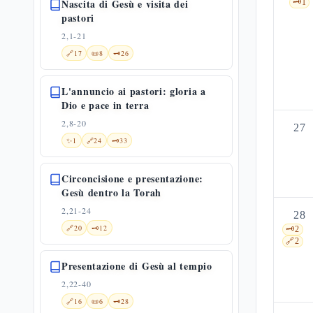
Nascita di Gesù e visita dei
🗝️
1
pastori
2,1-21
🔗
17
📜
8
🗝️
26
L'annuncio ai pastori: gloria a
Dio e pace in terra
2,8-20
27
✨
1
🔗
24
🗝️
33
Circoncisione e presentazione:
Gesù dentro la Torah
2,21-24
28
🔗
20
🗝️
12
🗝️
2
🔗
2
Presentazione di Gesù al tempio
2,22-40
🔗
16
📜
6
🗝️
28