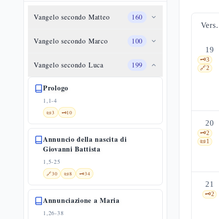
Vangelo secondo Matteo
160
Vers.
Vangelo secondo Marco
100
19
🗝️
3
Vangelo secondo Luca
199
🔗
2
Prologo
1,1-4
📜
3
🗝️
10
20
🗝️
2
Annuncio della nascita di
📜
1
Giovanni Battista
1,5-25
🔗
30
📜
8
🗝️
34
21
🗝️
2
Annunciazione a Maria
1,26-38