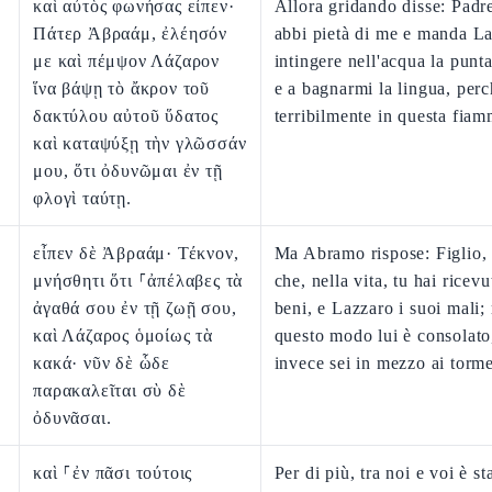
καὶ αὐτὸς φωνήσας εἶπεν·
Allora gridando disse: Pad
Πάτερ Ἀβραάμ, ἐλέησόν
abbi pietà di me e manda L
με καὶ πέμψον Λάζαρον
intingere nell'acqua la punta
ἵνα βάψῃ τὸ ἄκρον τοῦ
e a bagnarmi la lingua, perc
δακτύλου αὐτοῦ ὕδατος
terribilmente in questa fiam
καὶ καταψύξῃ τὴν γλῶσσάν
μου, ὅτι ὀδυνῶμαι ἐν τῇ
φλογὶ ταύτῃ.
εἶπεν δὲ Ἀβραάμ· Τέκνον,
Ma Abramo rispose: Figlio, 
μνήσθητι ὅτι ⸀ἀπέλαβες τὰ
che, nella vita, tu hai ricevu
ἀγαθά σου ἐν τῇ ζωῇ σου,
beni, e Lazzaro i suoi mali;
καὶ Λάζαρος ὁμοίως τὰ
questo modo lui è consolato
κακά· νῦν δὲ ὧδε
invece sei in mezzo ai torme
παρακαλεῖται σὺ δὲ
ὀδυνᾶσαι.
καὶ ⸀ἐν πᾶσι τούτοις
Per di più, tra noi e voi è st