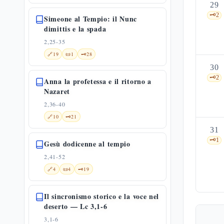
29
🗝️
2
Simeone al Tempio: il Nunc
dimittis e la spada
2,25-35
🔗
19
📜
1
🗝️
28
30
🗝️
2
Anna la profetessa e il ritorno a
Nazaret
2,36-40
🔗
10
🗝️
21
31
🗝️
1
Gesù dodicenne al tempio
2,41-52
🔗
4
📜
4
🗝️
19
Il sincronismo storico e la voce nel
deserto — Lc 3,1-6
3,1-6