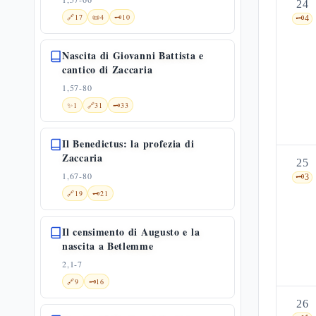
24
🔗
17
📜
4
🗝️
10
🗝️
4
Nascita di Giovanni Battista e
cantico di Zaccaria
1,57-80
✨
1
🔗
31
🗝️
33
Il Benedictus: la profezia di
Zaccaria
25
1,67-80
🗝️
3
🔗
19
🗝️
21
Il censimento di Augusto e la
nascita a Betlemme
2,1-7
🔗
9
🗝️
16
26