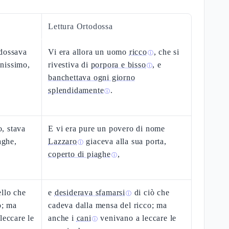
Lettura Ortodossa
ndossava
Vi era allora un uomo
ricco
, che si
ⓘ
inissimo,
rivestiva di
porpora e bisso
, e
ⓘ
banchettava ogni giorno
splendidamente
.
ⓘ
, stava
E vi era pure un povero di nome
aghe,
Lazzaro
giaceva alla sua porta,
ⓘ
coperto di piaghe
,
ⓘ
llo che
e
desiderava sfamarsi
di ciò che
ⓘ
o; ma
cadeva dalla mensa del ricco; ma
leccare le
anche i
cani
venivano a leccare le
ⓘ