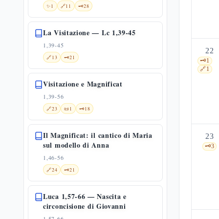
✨
1
🔗
11
🗝️
28
La Visitazione — Lc 1,39-45
1,39-45
22
🔗
13
🗝️
21
🗝️
1
🔗
1
Visitazione e Magnificat
1,39-56
🔗
23
📜
1
🗝️
18
Il Magnificat: il cantico di Maria
23
sul modello di Anna
🗝️
3
1,46-56
🔗
24
🗝️
21
Luca 1,57-66 — Nascita e
circoncisione di Giovanni
1,57-66