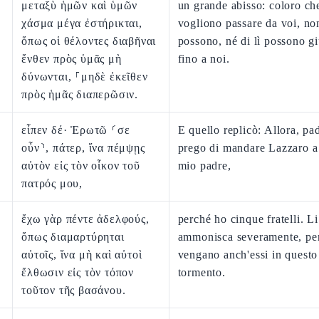
μεταξὺ ἡμῶν καὶ ὑμῶν
un grande abisso: coloro ch
χάσμα μέγα ἐστήρικται,
vogliono passare da voi, no
ὅπως οἱ θέλοντες διαβῆναι
possono, né di lì possono g
ἔνθεν πρὸς ὑμᾶς μὴ
fino a noi.
δύνωνται, ⸀μηδὲ ἐκεῖθεν
πρὸς ἡμᾶς διαπερῶσιν.
εἶπεν δέ· Ἐρωτῶ ⸂σε
E quello replicò: Allora, pad
οὖν⸃, πάτερ, ἵνα πέμψῃς
prego di mandare Lazzaro a
αὐτὸν εἰς τὸν οἶκον τοῦ
mio padre,
πατρός μου,
ἔχω γὰρ πέντε ἀδελφούς,
perché ho cinque fratelli. Li
ὅπως διαμαρτύρηται
ammonisca severamente, pe
αὐτοῖς, ἵνα μὴ καὶ αὐτοὶ
vengano anch'essi in questo
ἔλθωσιν εἰς τὸν τόπον
tormento.
τοῦτον τῆς βασάνου.