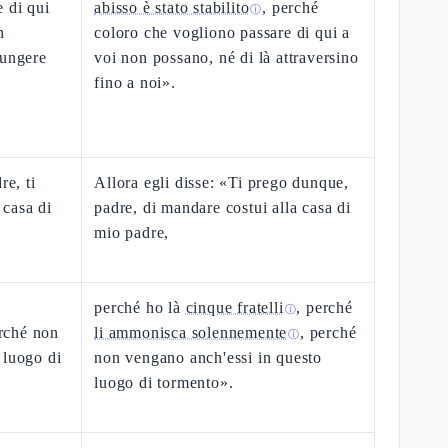
e di qui
abisso è stato stabilito
, perché
ⓘ
n
coloro che vogliono passare di qui a
iungere
voi non possano, né di là attraversino
fino a noi».
re, ti
Allora egli disse: «Ti prego dunque,
 casa di
padre, di mandare costui alla casa di
mio padre,
perché ho là
cinque fratelli
, perché
ⓘ
rché non
li ammonisca solennemente
, perché
ⓘ
 luogo di
non vengano anch'essi in questo
luogo di tormento».