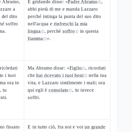
re Abramo,
E gridando disse: «
Padre Abramo
,
ⓘ
azzaro a
abbi pietà di me e manda Lazzaro
 del dito
perché intinga la punta del suo dito
hé soffro
nell'acqua e
rinfreschi la mia
ma.
lingua
, perché
soffro
in questa
ⓘ
ⓘ
fiamma
».
ⓘ
ricòrdati
Ma Abramo disse: «
Figlio
, ricordati
ⓘ
to i tuoi
che
hai ricevuto i tuoi beni
nella tua
ⓘ
 ma ora in
vita, e Lazzaro similmente i mali; ora
, tu
qui egli è
consolato
, tu invece
ⓘ
nti.
soffri.
ato fissato
E in tutto ciò, fra noi e voi
un grande