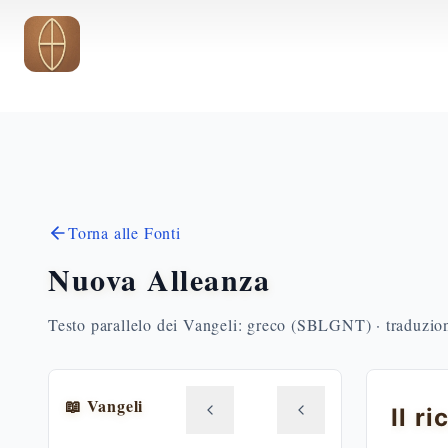
Vai al contenuto principale
Torna alle Fonti
Nuova Alleanza
Testo parallelo dei Vangeli: greco (SBLGNT) · traduzione
📖 Vangeli
Il r