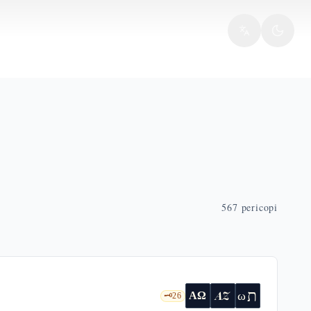
567
pericopi
ת
AZ
ω
ΑΩ
🗝️
26