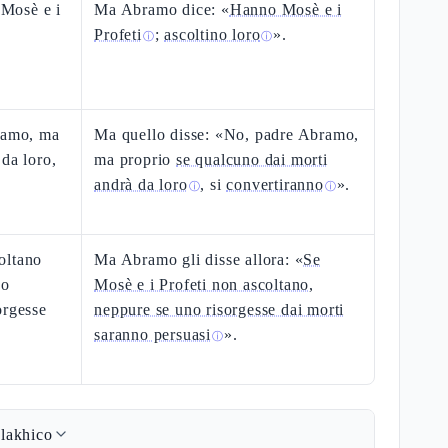
Mosè e i
Ma Abramo dice: «
Hanno Mosè e i
Profeti
;
ascoltino loro
».
ⓘ
ⓘ
bramo, ma
Ma quello disse: «No, padre Abramo,
da loro,
ma proprio
se qualcuno dai morti
andrà da loro
, si
convertiranno
».
ⓘ
ⓘ
oltano
Ma Abramo gli disse allora: «
Se
no
Mosè e i Profeti non ascoltano,
orgesse
neppure se uno risorgesse dai morti
saranno persuasi
».
ⓘ
lakhico