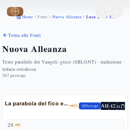
Vai al contenuto principale
Luca 21 29 33
Home
Fonti
Nuova Alleanza
Torna alle Fonti
Nuova Alleanza
Testo parallelo dei Vangeli: greco (SBLGNT) · traduzione ·
lettura ortodossa
567
pericopi
La parabola del fico e di tutti gli alberi
ת
AZ
ω
ΑΩ
🗝️
15
Pericopi
29
🗝️
3