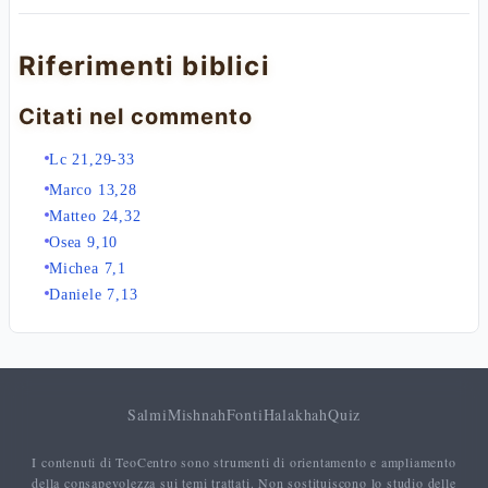
Riferimenti biblici
Citati nel commento
Lc 21,29-33
Marco 13,28
Matteo 24,32
Osea 9,10
Michea 7,1
Daniele 7,13
Salmi
Mishnah
Fonti
Halakhah
Quiz
I contenuti di TeoCentro sono strumenti di orientamento e ampliamento
della consapevolezza sui temi trattati. Non sostituiscono lo studio delle