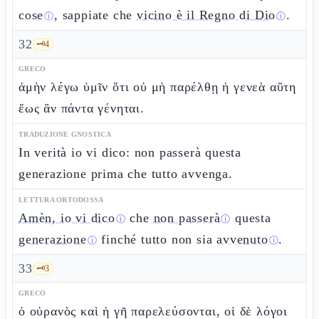
cose
, sappiate che
vicino è il Regno di Dio
.
ⓘ
ⓘ
32
🗝️
4
GRECO
ἀμὴν λέγω ὑμῖν ὅτι οὐ μὴ παρέλθῃ ἡ γενεὰ αὕτη
ἕως ἂν πάντα γένηται.
TRADUZIONE GNOSTICA
In verità io vi dico: non passerà questa
generazione prima che tutto avvenga.
LETTURA ORTODOSSA
Amèn, io vi dico
che
non passerà
questa
ⓘ
ⓘ
generazione
finché tutto non sia
avvenuto
.
ⓘ
ⓘ
33
🗝️
3
GRECO
ὁ οὐρανὸς καὶ ἡ γῆ παρελεύσονται, οἱ δὲ λόγοι