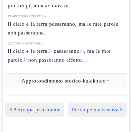
μου οὐ μὴ παρελεύσονται.
TRADUZIONE GNOSTICA
Il cielo e la terra passeranno, ma le mie parole
non passeranno.
LETTURA ORTODOSSA
Il
cielo e la terra
passeranno
, ma le
mie
ⓘ
ⓘ
parole
non passeranno affatto.
ⓘ
Approfondimento storico-halakhico
Pericope precedente
Pericope successiva