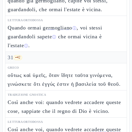
quando già germogliano, capite voi stessi,
guardandoli, che ormai l'estate è vicina.
LETTURA ORTODOSSA
Quando ormai
germogliano
, voi stessi
ⓘ
guardandoli
sapete
che ormai vicina è
ⓘ
l'
estate
.
ⓘ
31
🗝️
2
GRECO
οὕτως καὶ ὑμεῖς, ὅταν ἴδητε ταῦτα γινόμενα,
γινώσκετε ὅτι ἐγγύς ἐστιν ἡ βασιλεία τοῦ θεοῦ.
TRADUZIONE GNOSTICA
Così anche voi: quando vedrete accadere queste
cose, sappiate che il regno di Dio è vicino.
LETTURA ORTODOSSA
Così anche voi, quando vedrete
accadere queste