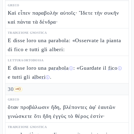
GRECO
Καὶ εἶπεν παραβολὴν αὐτοῖς· Ἴδετε τὴν συκῆν
καὶ πάντα τὰ δένδρα·
TRADUZIONE GNOSTICA
E disse loro una parabola: «Osservate la pianta
di fico e tutti gli alberi:
LETTURA ORTODOSSA
E disse loro una
parabola
: «Guardate il
fico
ⓘ
ⓘ
e tutti gli
alberi
.
ⓘ
30
🗝️
3
GRECO
ὅταν προβάλωσιν ἤδη, βλέποντες ἀφ' ἑαυτῶν
γινώσκετε ὅτι ἤδη ἐγγὺς τὸ θέρος ἐστίν·
TRADUZIONE GNOSTICA