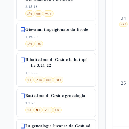
3,15-18
🔗
6
📜
6
🗝️
13
24
🗝️
3
Giovanni imprigionato da Erode
3,19-20
🔗
9
🗝️
8
Il battesimo di Gesù e la bat qol
— Lc 3,21-22
3,21-22
✨
1
🔗
18
📜
2
🗝️
13
25
Battesimo di Gesù e genealogia
3,21-38
✨
1
🌀
1
🔗
11
📜
4
La genealogia lucana: da Gesù ad