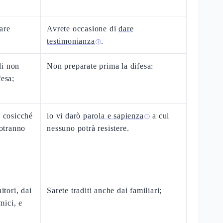
are
Avrete occasione di
dare
testimonianza
.
ⓘ
di non
Non preparate prima la difesa:
fesa;
, cosicché
io vi darò parola e sapienza
a cui
ⓘ
potranno
nessuno potrà resistere.
itori, dai
Sarete traditi anche dai familiari;
amici, e