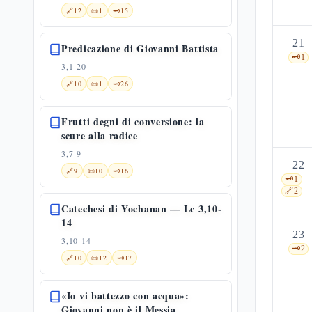
🔗
12
📜
1
🗝️
15
21
Predicazione di Giovanni Battista
🗝️
1
3,1-20
🔗
10
📜
1
🗝️
26
Frutti degni di conversione: la
scure alla radice
3,7-9
22
🔗
9
📜
10
🗝️
16
🗝️
1
🔗
2
Catechesi di Yochanan — Lc 3,10-
14
23
3,10-14
🗝️
2
🔗
10
📜
12
🗝️
17
«Io vi battezzo con acqua»:
Giovanni non è il Messia