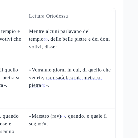
Lettura Ortodossa
 tempio e
Mentre alcuni parlavano del
 votivi che
tempio
, delle belle pietre e dei doni
ⓘ
votivi, disse:
di quello
«Verranno giorni in cui, di quello che
 pietra su
vedete,
non sarà lasciata pietra su
ta».
pietra
».
ⓘ
, quando
«Maestro
(rav)
, quando, e quale il
ⓘ
ose e
segno?».
 stanno