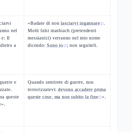
ciarvi
«Badate di non
lasciarvi ingannare
.
ⓘ
ranno nel
Molti falsi mashiach (pretendenti
e: Il
messianici) verranno nel mio nome
dietro a
dicendo:
Sono io
; non seguiteli.
ⓘ
guerre e
Quando sentirete di guerre, non
izzate.
terrorizzatevi:
devono accadere prima
ma queste
queste cose, ma non subito la fine
».
ⓘ
e».