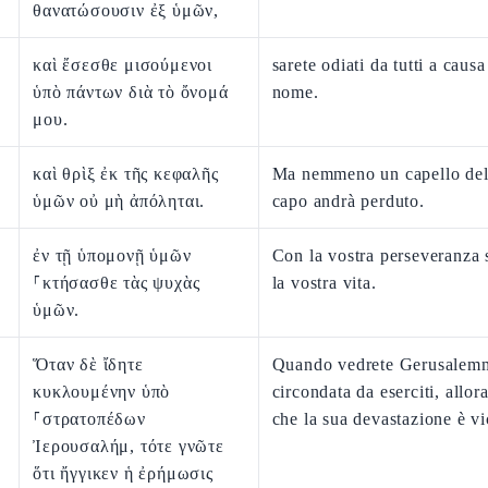
θανατώσουσιν ἐξ ὑμῶν,
καὶ ἔσεσθε μισούμενοι
sarete odiati da tutti a caus
ὑπὸ πάντων διὰ τὸ ὄνομά
nome.
μου.
καὶ θρὶξ ἐκ τῆς κεφαλῆς
Ma nemmeno un capello del
ὑμῶν οὐ μὴ ἀπόληται.
capo andrà perduto.
ἐν τῇ ὑπομονῇ ὑμῶν
Con la vostra perseveranza 
⸀κτήσασθε τὰς ψυχὰς
la vostra vita.
ὑμῶν.
Ὅταν δὲ ἴδητε
Quando vedrete Gerusalem
κυκλουμένην ὑπὸ
circondata da eserciti, allor
⸀στρατοπέδων
che la sua devastazione è vi
Ἰερουσαλήμ, τότε γνῶτε
ὅτι ἤγγικεν ἡ ἐρήμωσις