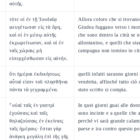
αὐτῆς.
τότε οἱ ἐν τῇ Ἰουδαίᾳ
Allora coloro che si trovano
φευγέτωσαν εἰς τὰ ὄρη,
Giudea fuggano verso i mon
καὶ οἱ ἐν μέσῳ αὐτῆς
che sono dentro la città se n
ἐκχωρείτωσαν, καὶ οἱ ἐν
allontanino, e quelli che sta
ταῖς χώραις μὴ
campagna non tornino in cit
εἰσερχέσθωσαν εἰς αὐτήν,
ὅτι ἡμέραι ἐκδικήσεως
quelli infatti saranno giorni 
αὗταί εἰσιν τοῦ πλησθῆναι
vendetta, affinché tutto ciò 
πάντα τὰ γεγραμμένα.
stato scritto si compia.
⸀οὐαὶ ταῖς ἐν γαστρὶ
In quei giorni guai alle don
ἐχούσαις καὶ ταῖς
sono incinte e a quelle che a
θηλαζούσαις ἐν ἐκείναις
perché vi sarà grande calami
ταῖς ἡμέραις· ἔσται γὰρ
paese e ira contro questo po
ἀνάγκη μεγάλη ἐπὶ τῆς γῆς