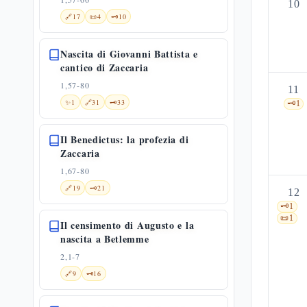
10
🔗
17
📜
4
🗝️
10
Nascita di Giovanni Battista e
cantico di Zaccaria
1,57-80
11
✨
1
🔗
31
🗝️
33
🗝️
1
Il Benedictus: la profezia di
Zaccaria
1,67-80
🔗
19
🗝️
21
12
🗝️
1
📜
1
Il censimento di Augusto e la
nascita a Betlemme
2,1-7
🔗
9
🗝️
16