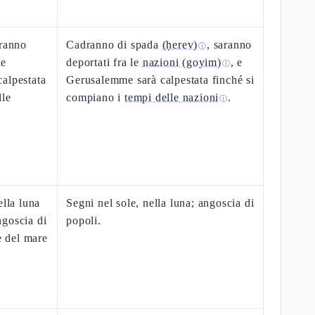
aranno
Cadranno di spada
(ḥerev)
, saranno
ⓘ
le
deportati fra le
nazioni (goyim)
, e
ⓘ
alpestata
Gerusalemme sarà calpestata finché si
lle
compiano i
tempi delle nazioni
.
ⓘ
ella luna
Segni nel sole, nella luna; angoscia di
angoscia di
popoli.
e del mare