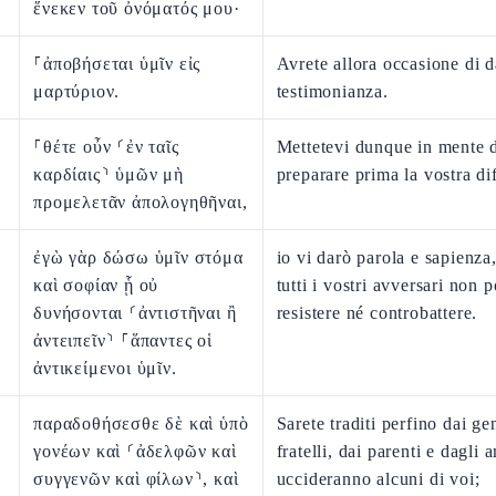
ἕνεκεν τοῦ ὀνόματός μου·
⸀ἀποβήσεται ὑμῖν εἰς
Avrete allora occasione di d
μαρτύριον.
testimonianza.
⸀θέτε οὖν ⸂ἐν ταῖς
Mettetevi dunque in mente 
καρδίαις⸃ ὑμῶν μὴ
preparare prima la vostra di
προμελετᾶν ἀπολογηθῆναι,
ἐγὼ γὰρ δώσω ὑμῖν στόμα
io vi darò parola e sapienza
καὶ σοφίαν ᾗ οὐ
tutti i vostri avversari non 
δυνήσονται ⸂ἀντιστῆναι ἢ
resistere né controbattere.
ἀντειπεῖν⸃ ⸀ἅπαντες οἱ
ἀντικείμενοι ὑμῖν.
παραδοθήσεσθε δὲ καὶ ὑπὸ
Sarete traditi perfino dai gen
γονέων καὶ ⸂ἀδελφῶν καὶ
fratelli, dai parenti e dagli 
συγγενῶν καὶ φίλων⸃, καὶ
uccideranno alcuni di voi;