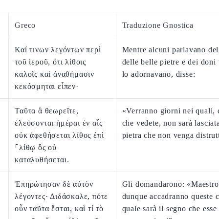
Greco
Traduzione Gnostica
Καί τινων λεγόντων περὶ
Mentre alcuni parlavano del
τοῦ ἱεροῦ, ὅτι λίθοις
delle belle pietre e dei doni
καλοῖς καὶ ἀναθήμασιν
lo adornavano, disse:
κεκόσμηται εἶπεν·
Ταῦτα ἃ θεωρεῖτε,
«Verranno giorni nei quali, 
ἐλεύσονται ἡμέραι ἐν αἷς
che vedete, non sarà lasciata
οὐκ ἀφεθήσεται λίθος ἐπὶ
pietra che non venga distrut
⸀λίθῳ ὃς οὐ
καταλυθήσεται.
Ἐπηρώτησαν δὲ αὐτὸν
Gli domandarono: «Maestro
λέγοντες· Διδάσκαλε, πότε
dunque accadranno queste c
οὖν ταῦτα ἔσται, καὶ τί τὸ
quale sarà il segno che esse