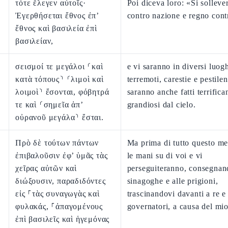
τότε ἔλεγεν αὐτοῖς·
Poi diceva loro: «Si solleve
Ἐγερθήσεται ἔθνος ἐπ’
contro nazione e regno cont
ἔθνος καὶ βασιλεία ἐπὶ
βασιλείαν,
σεισμοί τε μεγάλοι ⸂καὶ
e vi saranno in diversi luog
κατὰ τόπους⸃ ⸂λιμοὶ καὶ
terremoti, carestie e pestilen
λοιμοὶ⸃ ἔσονται, φόβητρά
saranno anche fatti terrifica
τε καὶ ⸂σημεῖα ἀπ’
grandiosi dal cielo.
οὐρανοῦ μεγάλα⸃ ἔσται.
Πρὸ δὲ τούτων πάντων
Ma prima di tutto questo me
ἐπιβαλοῦσιν ἐφ’ ὑμᾶς τὰς
le mani su di voi e vi
χεῖρας αὐτῶν καὶ
perseguiteranno, consegnand
διώξουσιν, παραδιδόντες
sinagoghe e alle prigioni,
εἰς ⸀τὰς συναγωγὰς καὶ
trascinandovi davanti a re e
φυλακάς, ⸀ἀπαγομένους
governatori, a causa del mi
ἐπὶ βασιλεῖς καὶ ἡγεμόνας