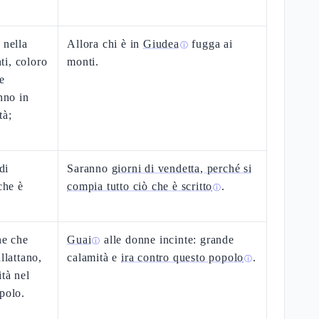
 nella
Allora chi è in
Giudea
fugga ai
ⓘ
ti, coloro
monti.
e
nno in
tà;
di
Saranno
giorni di vendetta, perché si
che è
compia tutto ciò che è scritto
.
ⓘ
ne che
Guai
alle donne incinte: grande
ⓘ
llattano,
calamità e
ira contro questo popolo
.
ⓘ
tà nel
polo.