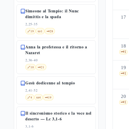
Simeone al Tempio: il Nunc
dimittis e la spada
17
2,25-35
🔗
19
📜
1
🗝️
28
18
Anna la profetessa e il ritorno a
Nazaret
🗝️
1
2,36-40
🔗
10
🗝️
21
19
🗝️
1
Gesù dodicenne al tempio
2,41-52
20
🔗
4
📜
4
🗝️
19
🗝️
1
Il sincronismo storico e la voce nel
deserto — Lc 3,1-6
3,1-6