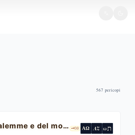
567
pericopi
Discorso escatologico: la fine di Gerusalemme e del mondo
ת
AZ
ω
ΑΩ
🗝️
30