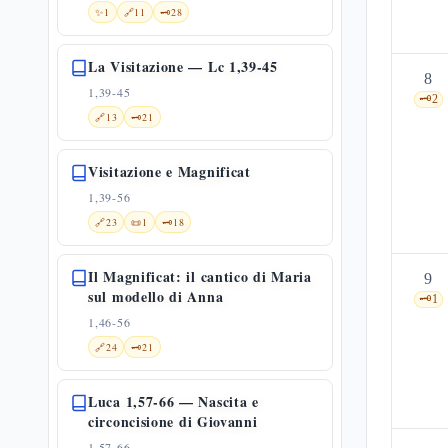
✨
1
🔗
11
🗝️
28
La Visitazione — Lc 1,39-45
8
1,39-45
🗝️
2
🔗
13
🗝️
21
Visitazione e Magnificat
1,39-56
🔗
23
📜
1
🗝️
18
Il Magnificat: il cantico di Maria
9
sul modello di Anna
🗝️
1
1,46-56
🔗
24
🗝️
21
Luca 1,57-66 — Nascita e
circoncisione di Giovanni
1,57-66