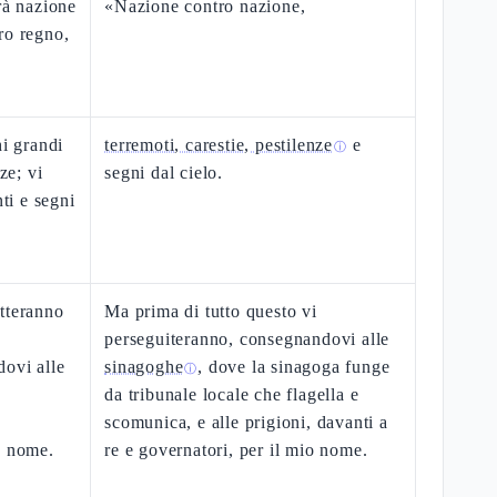
rà nazione
«Nazione contro nazione,
ro regno,
hi grandi
terremoti, carestie, pestilenze
e
ⓘ
ze; vi
segni dal cielo.
nti e segni
tteranno
Ma prima di tutto questo vi
perseguiteranno, consegnandovi alle
ovi alle
sinagoghe
, dove la sinagoga funge
ⓘ
da tribunale locale che flagella e
scomunica, e alle prigioni, davanti a
o nome.
re e governatori, per il mio nome.