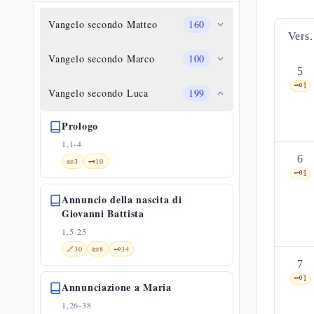
Vangelo secondo Matteo
160
Vers.
Vangelo secondo Marco
100
5
🗝️
1
Vangelo secondo Luca
199
Prologo
1,1-4
6
📜
3
🗝️
10
🗝️
1
Annuncio della nascita di
Giovanni Battista
1,5-25
🔗
30
📜
8
🗝️
34
7
🗝️
1
Annunciazione a Maria
1,26-38