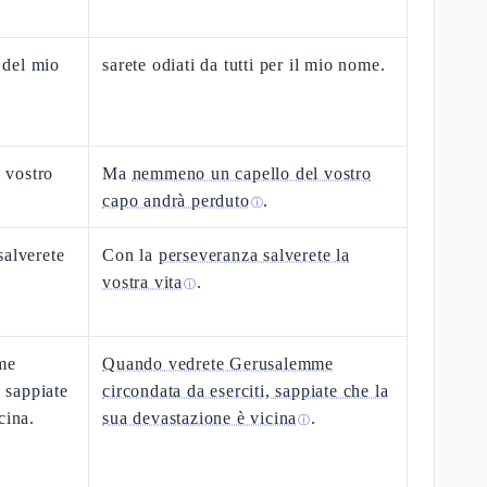
a del mio
sarete odiati da tutti per il mio nome.
 vostro
Ma
nemmeno un capello del vostro
capo andrà perduto
.
ⓘ
salverete
Con la
perseveranza salverete la
vostra vita
.
ⓘ
me
Quando vedrete Gerusalemme
a sappiate
circondata da eserciti, sappiate che la
cina.
sua devastazione è vicina
.
ⓘ