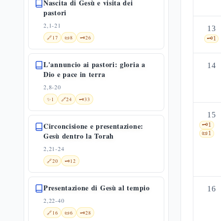
Nascita di Gesù e visita dei
pastori
2,1-21
13
🔗
17
📜
8
🗝️
26
🗝️
1
L'annuncio ai pastori: gloria a
14
Dio e pace in terra
2,8-20
✨
1
🔗
24
🗝️
33
15
Circoncisione e presentazione:
🗝️
1
📜
1
Gesù dentro la Torah
2,21-24
🔗
20
🗝️
12
Presentazione di Gesù al tempio
16
2,22-40
🔗
16
📜
6
🗝️
28