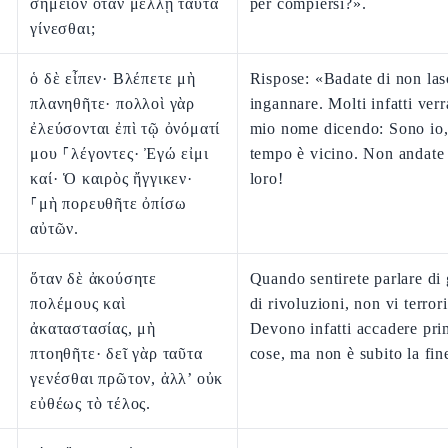
σημεῖον ὅταν μέλλῃ ταῦτα
per compiersi?».
γίνεσθαι;
ὁ δὲ εἶπεν· Βλέπετε μὴ
Rispose: «Badate di non las
πλανηθῆτε· πολλοὶ γὰρ
ingannare. Molti infatti ver
ἐλεύσονται ἐπὶ τῷ ὀνόματί
mio nome dicendo: Sono io, 
μου ⸀λέγοντες· Ἐγώ εἰμι
tempo è vicino. Non andate 
καί· Ὁ καιρὸς ἤγγικεν·
loro!
⸀μὴ πορευθῆτε ὀπίσω
αὐτῶν.
ὅταν δὲ ἀκούσητε
Quando sentirete parlare di 
πολέμους καὶ
di rivoluzioni, non vi terror
ἀκαταστασίας, μὴ
Devono infatti accadere pri
πτοηθῆτε· δεῖ γὰρ ταῦτα
cose, ma non è subito la fin
γενέσθαι πρῶτον, ἀλλ’ οὐκ
εὐθέως τὸ τέλος.