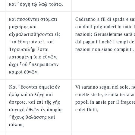
καὶ ⸀ὀργὴ τῷ λαῷ τούτῳ,
καὶ πεσοῦνται στόματι
Cadranno a fil di spada e s
μαχαίρης καὶ
condotti prigionieri in tutte 
αἰχμαλωτισθήσονται εἰς
nazioni; Gerusalemme sarà c
⸂τὰ ἔθνη πάντα⸃, καὶ
dai pagani finché i tempi de
Ἰερουσαλὴμ ἔσται
nazioni non siano compiuti.
πατουμένη ὑπὸ ἐθνῶν,
ἄχρι ⸀οὗ ⸀πληρωθῶσιν
καιροὶ ἐθνῶν.
Καὶ ⸀ἔσονται σημεῖα ἐν
Vi saranno segni nel sole, n
ἡλίῳ καὶ σελήνῃ καὶ
e nelle stelle, e sulla terra 
ἄστροις, καὶ ἐπὶ τῆς γῆς
popoli in ansia per il fragor
συνοχὴ ἐθνῶν ἐν ἀπορίᾳ
e dei flutti,
⸀ἤχους θαλάσσης καὶ
σάλου,