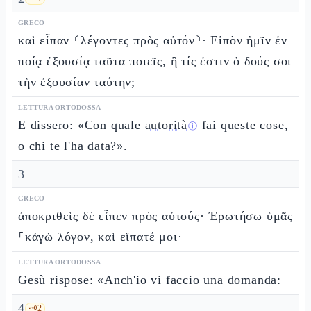
GRECO
καὶ εἶπαν ⸂λέγοντες πρὸς αὐτόν⸃· Εἰπὸν ἡμῖν ἐν
ποίᾳ ἐξουσίᾳ ταῦτα ποιεῖς, ἢ τίς ἐστιν ὁ δούς σοι
τὴν ἐξουσίαν ταύτην;
LETTURA ORTODOSSA
E dissero: «Con quale
autorità
fai queste cose,
ⓘ
o chi te l'ha data?».
3
GRECO
ἀποκριθεὶς δὲ εἶπεν πρὸς αὐτούς· Ἐρωτήσω ὑμᾶς
⸀κἀγὼ λόγον, καὶ εἴπατέ μοι·
LETTURA ORTODOSSA
Gesù rispose: «Anch'io vi faccio una domanda:
4
🗝️
2