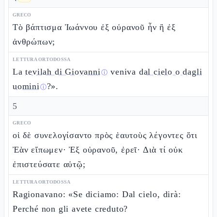
GRECO
Τὸ βάπτισμα Ἰωάννου ἐξ οὐρανοῦ ἦν ἢ ἐξ
ἀνθρώπων;
LETTURA ORTODOSSA
La
tevilah di Giovanni
veniva
dal cielo o dagli
ⓘ
uomini
?».
ⓘ
5
GRECO
οἱ δὲ συνελογίσαντο πρὸς ἑαυτοὺς λέγοντες ὅτι
Ἐὰν εἴπωμεν· Ἐξ οὐρανοῦ, ἐρεῖ· Διὰ τί οὐκ
ἐπιστεύσατε αὐτῷ;
LETTURA ORTODOSSA
Ragionavano: «Se diciamo: Dal cielo, dirà:
Perché non gli avete creduto?