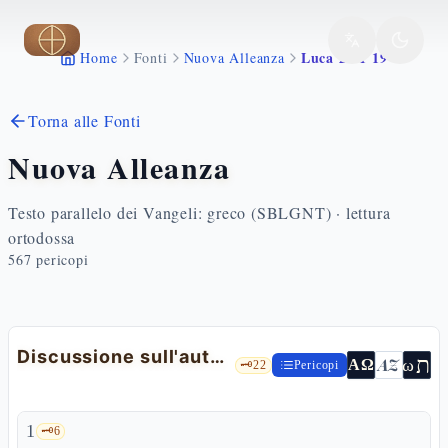
Vai al contenuto principale
Luca 20 1 19
Home
Fonti
Nuova Alleanza
Torna alle Fonti
Nuova Alleanza
Testo parallelo dei Vangeli: greco (SBLGNT) · lettura
ortodossa
567
pericopi
Discussione sull'autorità di Gesù e parabola dei vignaioli omicidi
ת
AZ
ω
ΑΩ
🗝️
22
Pericopi
1
🗝️
6