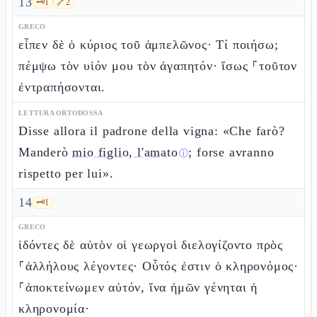
13
🗝️
1
🔗
2
GRECO
εἶπεν δὲ ὁ κύριος τοῦ ἀμπελῶνος· Τί ποιήσω;
πέμψω τὸν υἱόν μου τὸν ἀγαπητόν· ἴσως ⸀τοῦτον
ἐντραπήσονται.
LETTURA ORTODOSSA
Disse allora il padrone della vigna: «Che farò?
Manderò
mio figlio, l'amato
; forse avranno
ⓘ
rispetto per lui».
14
🗝️
1
GRECO
ἰδόντες δὲ αὐτὸν οἱ γεωργοὶ διελογίζοντο πρὸς
⸀ἀλλήλους λέγοντες· Οὗτός ἐστιν ὁ κληρονόμος·
⸀ἀποκτείνωμεν αὐτόν, ἵνα ἡμῶν γένηται ἡ
κληρονομία·