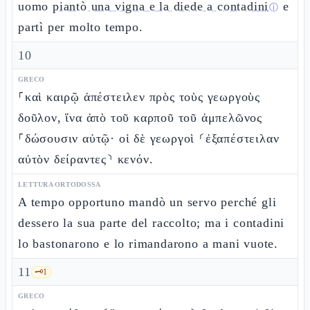
uomo
piantò una vigna e la diede a contadini
e
ⓘ
partì per molto tempo.
10
GRECO
⸀καὶ καιρῷ ἀπέστειλεν πρὸς τοὺς γεωργοὺς
δοῦλον, ἵνα ἀπὸ τοῦ καρποῦ τοῦ ἀμπελῶνος
⸀δώσουσιν αὐτῷ· οἱ δὲ γεωργοὶ ⸂ἐξαπέστειλαν
αὐτὸν δείραντες⸃ κενόν.
LETTURA ORTODOSSA
A tempo opportuno mandò un servo perché gli
dessero la sua parte del raccolto; ma i contadini
lo bastonarono e lo rimandarono a mani vuote.
11
🗝️
1
GRECO