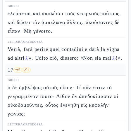
GRECO
ἐλεύσεται καὶ ἀπολέσει τοὺς γεωργοὺς τούτους,
καὶ δώσει τὸν ἀμπελῶνα ἄλλοις. ἀκούσαντες δὲ
εἶπαν· Μὴ γένοιτο.
LETTURA ORTODOSSA
Verrà, farà perire quei contadini e darà la vigna
ad altri
». Udito ciò, dissero: «
Non sia mai
!».
ⓘ
ⓘ
17
🗝️
2
🔗
1
GRECO
ὁ δὲ ἐμβλέψας αὐτοῖς εἶπεν· Τί οὖν ἐστιν τὸ
γεγραμμένον τοῦτο· Λίθον ὃν ἀπεδοκίμασαν οἱ
οἰκοδομοῦντες, οὗτος ἐγενήθη εἰς κεφαλὴν
γωνίας;
LETTURA ORTODOSSA