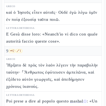
GRECO
καὶ ὁ Ἰησοῦς εἶπεν αὐτοῖς· Οὐδὲ ἐγὼ λέγω ὑμῖν
ἐν ποίᾳ ἐξουσίᾳ ταῦτα ποιῶ.
LETTURA ORTODOSSA
E Gesù disse loro: «Neanch'io vi dico con quale
autorità faccio queste cose».
9
🗝️
2
🔗
1
GRECO
Ἤρξατο δὲ πρὸς τὸν λαὸν λέγειν τὴν παραβολὴν
ταύτην· ⸀Ἄνθρωπος ἐφύτευσεν ἀμπελῶνα, καὶ
ἐξέδετο αὐτὸν γεωργοῖς, καὶ ἀπεδήμησεν
χρόνους ἱκανούς.
LETTURA ORTODOSSA
Poi prese a dire al popolo questo
mashal
: «Un
ⓘ