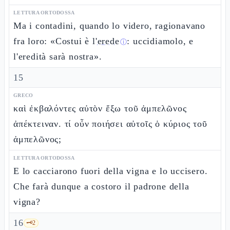
LETTURA ORTODOSSA
Ma i contadini, quando lo videro, ragionavano
fra loro: «Costui è l'
erede
: uccidiamolo, e
ⓘ
l'eredità sarà nostra».
15
GRECO
καὶ ἐκβαλόντες αὐτὸν ἔξω τοῦ ἀμπελῶνος
ἀπέκτειναν. τί οὖν ποιήσει αὐτοῖς ὁ κύριος τοῦ
ἀμπελῶνος;
LETTURA ORTODOSSA
E lo cacciarono fuori della vigna e lo uccisero.
Che farà dunque a costoro il padrone della
vigna?
16
🗝️
2