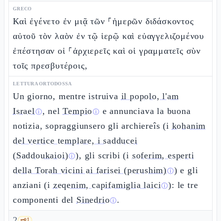
GRECO
Καὶ ἐγένετο ἐν μιᾷ τῶν ⸀ἡμερῶν διδάσκοντος
αὐτοῦ τὸν λαὸν ἐν τῷ ἱερῷ καὶ εὐαγγελιζομένου
ἐπέστησαν οἱ ⸀ἀρχιερεῖς καὶ οἱ γραμματεῖς σὺν
τοῖς πρεσβυτέροις,
LETTURA ORTODOSSA
Un giorno, mentre istruiva
il popolo, l'am
Israel
, nel
Tempio
e annunciava la buona
ⓘ
ⓘ
notizia, sopraggiunsero gli archiereîs (i
kohanim
del vertice templare, i sadducei
(Saddoukaioi)
), gli scribi (i
soferim, esperti
ⓘ
della Torah vicini ai farisei (perushim)
) e gli
ⓘ
anziani (i
zeqenim, capifamiglia laici
): le tre
ⓘ
componenti del
Sinedrio
.
ⓘ
2
🗝️
1