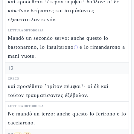
καὶ προσέθετο ⸂ἕτερον πέμψαι⸃ δοῦλον· οἱ δὲ
κἀκεῖνον δείραντες καὶ ἀτιμάσαντες
ἐξαπέστειλαν κενόν.
LETTURA ORTODOSSA
Mandò un secondo servo: anche questo lo
bastonarono, lo
insultarono
e lo rimandarono a
ⓘ
mani vuote.
12
GRECO
καὶ προσέθετο ⸂τρίτον πέμψαι⸃· οἱ δὲ καὶ
τοῦτον τραυματίσαντες ἐξέβαλον.
LETTURA ORTODOSSA
Ne mandò un terzo: anche questo lo ferirono e lo
cacciarono.