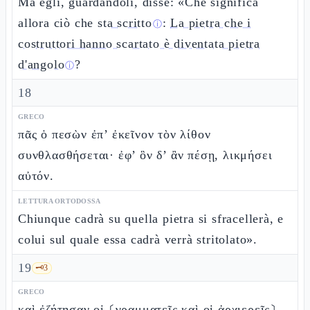
Ma egli, guardandoli, disse: «Che significa
allora ciò che
sta scritto
:
La pietra che i
ⓘ
costruttori hanno scartato è diventata pietra
d'angolo
?
ⓘ
18
GRECO
πᾶς ὁ πεσὼν ἐπ’ ἐκεῖνον τὸν λίθον
συνθλασθήσεται· ἐφ’ ὃν δ’ ἂν πέσῃ, λικμήσει
αὐτόν.
LETTURA ORTODOSSA
Chiunque cadrà su quella pietra si sfracellerà, e
colui sul quale essa cadrà verrà stritolato».
19
🗝️
3
GRECO
καὶ ἐζήτησαν οἱ ⸂γραμματεῖς καὶ οἱ ἀρχιερεῖς⸃