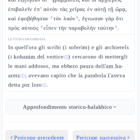
ἐπιβαλεῖν ἐπ’ αὐτὸν τὰς χεῖρας ἐν αὐτῇ τῇ ὥρᾳ,
καὶ ἐφοβήθησαν ⸂τὸν λαόν⸃, ἔγνωσαν γὰρ ὅτι
πρὸς αὐτοὺς ⸂εἶπεν τὴν παραβολὴν ταύτην⸃.
LETTURA ORTODOSSA
In quell'ora gli scribi (i soferim) e gli archiereîs
(i
kohanim del vertice
) cercarono di mettergli
ⓘ
le mani addosso, ma
ebbero paura dell'am ha-
aretz
; avevano capito che
la parabola l'aveva
ⓘ
detta per loro
.
ⓘ
Approfondimento storico-halakhico
Pericope precedente
Pericope successiva