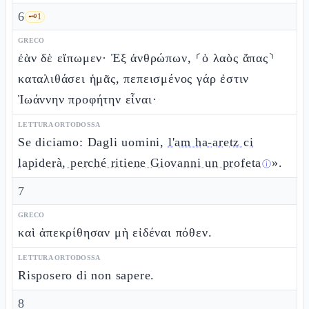
6
🗝️
1
GRECO
ἐὰν δὲ εἴπωμεν· Ἐξ ἀνθρώπων, ⸂ὁ λαὸς ἅπας⸃
καταλιθάσει ἡμᾶς, πεπεισμένος γάρ ἐστιν
Ἰωάννην προφήτην εἶναι·
LETTURA ORTODOSSA
Se diciamo: Dagli uomini,
l'am ha-aretz ci
lapiderà, perché ritiene Giovanni un profeta
».
ⓘ
7
GRECO
καὶ ἀπεκρίθησαν μὴ εἰδέναι πόθεν.
LETTURA ORTODOSSA
Risposero di non sapere.
8