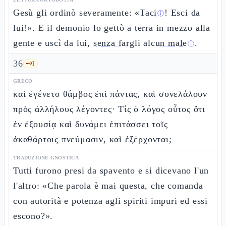
Gesù gli ordinò severamente: «
Taci
! Esci da
ⓘ
lui!». E il demonio lo gettò a terra in mezzo alla
gente e uscì da lui,
senza fargli alcun male
.
ⓘ
36
🗝️
1
GRECO
καὶ ἐγένετο θάμβος ἐπὶ πάντας, καὶ συνελάλουν
πρὸς ἀλλήλους λέγοντες· Τίς ὁ λόγος οὗτος ὅτι
ἐν ἐξουσίᾳ καὶ δυνάμει ἐπιτάσσει τοῖς
ἀκαθάρτοις πνεύμασιν, καὶ ἐξέρχονται;
TRADUZIONE GNOSTICA
Tutti furono presi da spavento e si dicevano l'un
l'altro: «Che parola è mai questa, che comanda
con autorità e potenza agli spiriti impuri ed essi
escono?».