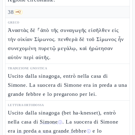
38
🗝️
2
GRECO
Ἀναστὰς δὲ ⸀ἀπὸ τῆς συναγωγῆς εἰσῆλθεν εἰς
τὴν οἰκίαν Σίμωνος. πενθερὰ δὲ τοῦ Σίμωνος ἦν
συνεχομένη πυρετῷ μεγάλῳ, καὶ ἠρώτησαν
αὐτὸν περὶ αὐτῆς.
TRADUZIONE GNOSTICA
Uscito dalla sinagoga, entrò nella casa di
Simone. La suocera di Simone era in preda a una
grande febbre e lo pregarono per lei.
LETTURA ORTODOSSA
Uscito dalla sinagoga (bet ha-knesset), entrò
nella casa di
Simone
. La suocera di Simone
ⓘ
era
in preda a una grande febbre
e lo
ⓘ