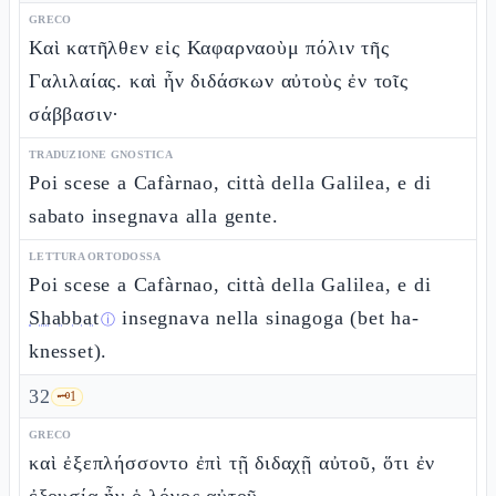
GRECO
Καὶ κατῆλθεν εἰς Καφαρναοὺμ πόλιν τῆς
Γαλιλαίας. καὶ ἦν διδάσκων αὐτοὺς ἐν τοῖς
σάββασιν·
TRADUZIONE GNOSTICA
Poi scese a Cafàrnao, città della Galilea, e di
sabato insegnava alla gente.
LETTURA ORTODOSSA
Poi scese a Cafàrnao, città della Galilea, e di
Shabbat
insegnava nella sinagoga (bet ha-
ⓘ
knesset).
32
🗝️
1
GRECO
καὶ ἐξεπλήσσοντο ἐπὶ τῇ διδαχῇ αὐτοῦ, ὅτι ἐν