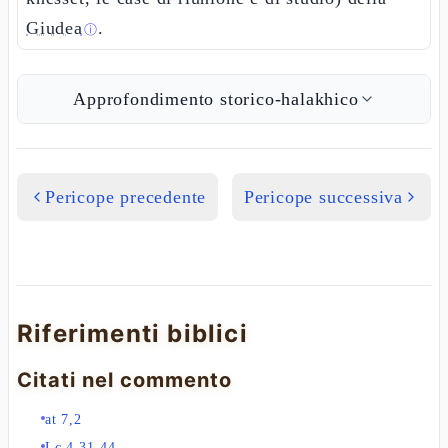
Giudea
.
ⓘ
Approfondimento storico-halakhico
Pericope precedente
Pericope successiva
Riferimenti biblici
Citati nel commento
at 7,2
Lc 4,31-44