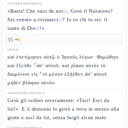
LETTURA ORTODOSSA
«
Basta! Che vuoi da noi
, Gesù il Nazareno?
ⓘ
Sei venuto a rovinarci
? Io so chi tu sei: il
ⓘ
santo di Dio
!».
ⓘ
35
🗝️
2
GRECO
καὶ ἐπετίμησεν αὐτῷ ὁ Ἰησοῦς λέγων· Φιμώθητι
καὶ ἔξελθε ⸀ἀπ’ αὐτοῦ. καὶ ῥίψαν αὐτὸν τὸ
δαιμόνιον εἰς ⸀τὸ μέσον ἐξῆλθεν ἀπ’ αὐτοῦ
μηδὲν βλάψαν αὐτόν.
TRADUZIONE GNOSTICA
Gesù gli ordinò severamente: «Taci! Esci da
lui!». E il demonio lo gettò a terra in mezzo alla
gente e uscì da lui, senza fargli alcun male.
LETTURA ORTODOSSA