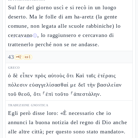
Sul far del giorno uscì e si recò in un luogo
deserto. Ma le folle di am ha-aretz (la gente
comune, non legata alle scuole rabbiniche) lo
cercavano
, lo raggiunsero e cercavano di
ⓘ
trattenerlo perché non se ne andasse.
43
🗝️
2
📜
1
GRECO
ὁ δὲ εἶπεν πρὸς αὐτοὺς ὅτι Καὶ ταῖς ἑτέραις
πόλεσιν εὐαγγελίσασθαί με δεῖ τὴν βασιλείαν
τοῦ θεοῦ, ὅτι ⸀ἐπὶ τοῦτο ⸀ἀπεστάλην.
TRADUZIONE GNOSTICA
Egli però disse loro: «È necessario che io
annunci la buona notizia del regno di Dio anche
alle altre città; per questo sono stato mandato».