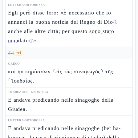
LETTURA ORTODOSSA
Egli però disse loro: «È necessario che io
annunci la buona notizia del Regno di Dio
ⓘ
anche alle altre città; per questo
sono stato
mandato
».
ⓘ
44
🗝️
1
GRECO
καὶ ἦν κηρύσσων ⸂εἰς τὰς συναγωγὰς⸃ τῆς
⸀Ἰουδαίας.
TRADUZIONE GNOSTICA
E andava predicando nelle sinagoghe della
Giudea.
LETTURA ORTODOSSA
E andava predicando nelle sinagoghe (bet ha-
knesset, le case di riunione e di studio) della