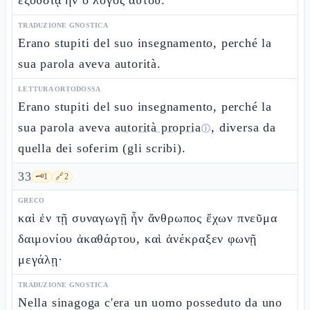
ἐξουσίᾳ ἦν ὁ λόγος αὐτοῦ.
TRADUZIONE GNOSTICA
Erano stupiti del suo insegnamento, perché la
sua parola aveva autorità.
LETTURA ORTODOSSA
Erano stupiti del suo insegnamento, perché la
sua parola aveva
autorità propria
, diversa da
ⓘ
quella dei soferim (gli scribi).
33
🗝️
1
🔗
2
GRECO
καὶ ἐν τῇ συναγωγῇ ἦν ἄνθρωπος ἔχων πνεῦμα
δαιμονίου ἀκαθάρτου, καὶ ἀνέκραξεν φωνῇ
μεγάλῃ·
TRADUZIONE GNOSTICA
Nella sinagoga c'era un uomo posseduto da uno