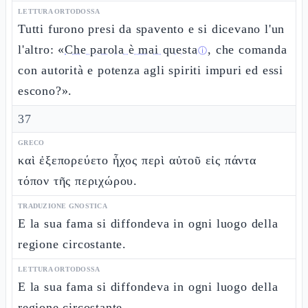
LETTURA ORTODOSSA
Tutti furono presi da spavento e si dicevano l'un
l'altro: «
Che parola è mai questa
, che comanda
ⓘ
con autorità e potenza agli spiriti impuri ed essi
escono?».
37
GRECO
καὶ ἐξεπορεύετο ἦχος περὶ αὐτοῦ εἰς πάντα
τόπον τῆς περιχώρου.
TRADUZIONE GNOSTICA
E la sua fama si diffondeva in ogni luogo della
regione circostante.
LETTURA ORTODOSSA
E la sua fama si diffondeva in ogni luogo della
regione circostante.