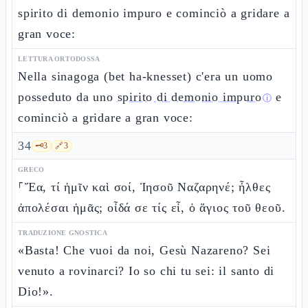
spirito di demonio impuro e cominciò a gridare a
gran voce:
LETTURA ORTODOSSA
Nella sinagoga (bet ha-knesset) c'era un uomo
posseduto da uno
spirito di demonio impuro
e
ⓘ
cominciò a gridare a gran voce:
34
🗝️
3
🔗
3
GRECO
⸀Ἔα, τί ἡμῖν καὶ σοί, Ἰησοῦ Ναζαρηνέ; ἦλθες
ἀπολέσαι ἡμᾶς; οἶδά σε τίς εἶ, ὁ ἅγιος τοῦ θεοῦ.
TRADUZIONE GNOSTICA
«Basta! Che vuoi da noi, Gesù Nazareno? Sei
venuto a rovinarci? Io so chi tu sei: il santo di
Dio!».