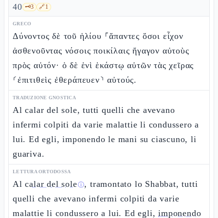
40
🗝️
3
🔗
1
GRECO
Δύνοντος δὲ τοῦ ἡλίου ⸀ἅπαντες ὅσοι εἶχον
ἀσθενοῦντας νόσοις ποικίλαις ἤγαγον αὐτοὺς
πρὸς αὐτόν· ὁ δὲ ἑνὶ ἑκάστῳ αὐτῶν τὰς χεῖρας
⸂ἐπιτιθεὶς ἐθεράπευεν⸃ αὐτούς.
TRADUZIONE GNOSTICA
Al calar del sole, tutti quelli che avevano
infermi colpiti da varie malattie li condussero a
lui. Ed egli, imponendo le mani su ciascuno, li
guariva.
LETTURA ORTODOSSA
Al
calar del sole
, tramontato lo Shabbat, tutti
ⓘ
quelli che avevano infermi colpiti da varie
malattie li condussero a lui. Ed egli,
imponendo