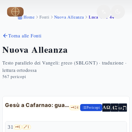
Vai al contenuto principale
Luca 4 31 44
Home
Fonti
Nuova Alleanza
Torna alle Fonti
Nuova Alleanza
Testo parallelo dei Vangeli: greco (SBLGNT) · traduzione ·
lettura ortodossa
567
pericopi
Gesù a Cafarnao: guarigioni ed esorcismi
ת
AZ
ω
ΑΩ
🗝️
24
Pericopi
31
🗝️
1
🔗
1