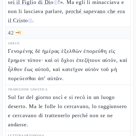
sei il Figlio di Dio
!». Ma egli li minacciava e
ⓘ
non li lasciava parlare,
perché sapevano che era
il Cristo
.
ⓘ
42
🗝️
1
GRECO
Γενομένης δὲ ἡμέρας ἐξελθὼν ἐπορεύθη εἰς
ἔρημον τόπον· καὶ οἱ ὄχλοι ἐπεζήτουν αὐτόν, καὶ
ἦλθον ἕως αὐτοῦ, καὶ κατεῖχον αὐτὸν τοῦ μὴ
πορεύεσθαι ἀπ’ αὐτῶν.
TRADUZIONE GNOSTICA
Sul far del giorno uscì e si recò in un luogo
deserto. Ma le folle lo cercavano, lo raggiunsero
e cercavano di trattenerlo perché non se ne
andasse.
LETTURA ORTODOSSA