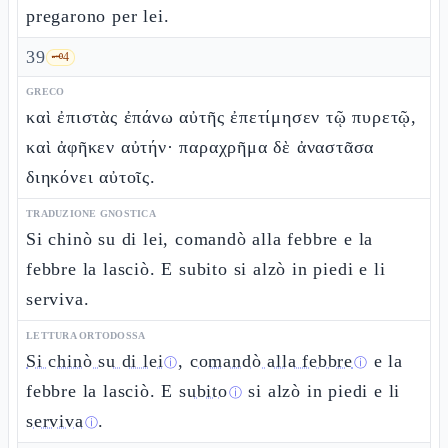
pregarono per lei.
39
🗝️
4
GRECO
καὶ ἐπιστὰς ἐπάνω αὐτῆς ἐπετίμησεν τῷ πυρετῷ,
καὶ ἀφῆκεν αὐτήν· παραχρῆμα δὲ ἀναστᾶσα
διηκόνει αὐτοῖς.
TRADUZIONE GNOSTICA
Si chinò su di lei, comandò alla febbre e la
febbre la lasciò. E subito si alzò in piedi e li
serviva.
LETTURA ORTODOSSA
Si chinò su di lei
,
comandò alla febbre
e la
ⓘ
ⓘ
febbre la lasciò. E
subito
si alzò in piedi e li
ⓘ
serviva
.
ⓘ