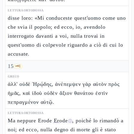
LETTURA ORTODOSSA
disse loro: «Mi conduceste quest'uomo come uno
che svia il popolo; ed ecco, io, avendolo
interrogato davanti a voi, nulla trovai in
quest'uomo di colpevole riguardo a ciò di cui lo
accusate.
15
🗝️
1
GRECO
ἀλλ' οὐδὲ Ἡρῴδης, ἀνέπεμψεν γὰρ αὐτὸν πρὸς
ἡμᾶς, καὶ ἰδοὺ οὐδὲν ἄξιον θανάτου ἐστὶν
πεπραγμένον αὐτῷ.
LETTURA ORTODOSSA
Ma neppure Erode
Erode
, poiché lo rimandò a
ⓘ
noi; ed ecco, nulla degno di morte gli è stato