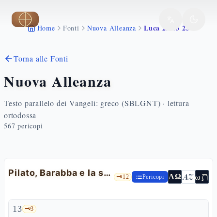
Vai al contenuto principale
Luca 23 13 25
Home
Fonti
Nuova Alleanza
Torna alle Fonti
Nuova Alleanza
Testo parallelo dei Vangeli: greco (SBLGNT) · lettura
ortodossa
567
pericopi
Pilato, Barabba e la sentenza estorta
ת
AZ
ω
ΑΩ
🗝️
12
Pericopi
13
🗝️
3