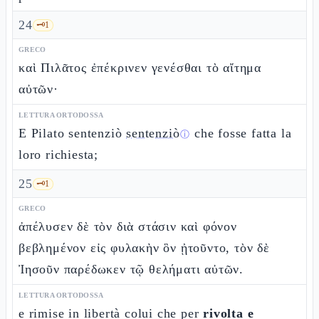
24
🗝️
1
GRECO
καὶ Πιλᾶτος ἐπέκρινεν γενέσθαι τὸ αἴτημα
αὐτῶν·
LETTURA ORTODOSSA
E Pilato sentenziò
sentenziò
che fosse fatta la
ⓘ
loro richiesta;
25
🗝️
1
GRECO
ἀπέλυσεν δὲ τὸν διὰ στάσιν καὶ φόνον
βεβλημένον εἰς φυλακὴν ὃν ᾐτοῦντο, τὸν δὲ
Ἰησοῦν παρέδωκεν τῷ θελήματι αὐτῶν.
LETTURA ORTODOSSA
e rimise in libertà colui che per
rivolta e