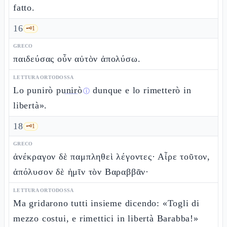
fatto.
16
🗝️
1
GRECO
παιδεύσας οὖν αὐτὸν ἀπολύσω.
LETTURA ORTODOSSA
Lo punirò
punirò
dunque e lo rimetterò in
ⓘ
libertà».
18
🗝️
1
GRECO
ἀνέκραγον δὲ παμπληθεὶ λέγοντες· Αἶρε τοῦτον,
ἀπόλυσον δὲ ἡμῖν τὸν Βαραββᾶν·
LETTURA ORTODOSSA
Ma gridarono tutti insieme dicendo: «Togli di
mezzo costui, e rimettici in libertà Barabba!»