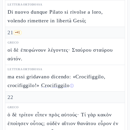
LETTURA ORTODOSSA
Di nuovo dunque Pilato si rivolse a loro,
volendo rimettere in libertà Gesù;
21
🗝️
1
GRECO
οἱ δὲ ἐπεφώνουν λέγοντες· Σταύρου σταύρου
αὐτόν.
LETTURA ORTODOSSA
ma essi gridavano dicendo: «Crocifiggilo,
crocifiggilo!»
Crocifiggilo
ⓘ
22
GRECO
ὁ δὲ τρίτον εἶπεν πρὸς αὐτούς· Τί γὰρ κακὸν
ἐποίησεν οὗτος; οὐδὲν αἴτιον θανάτου εὗρον ἐν