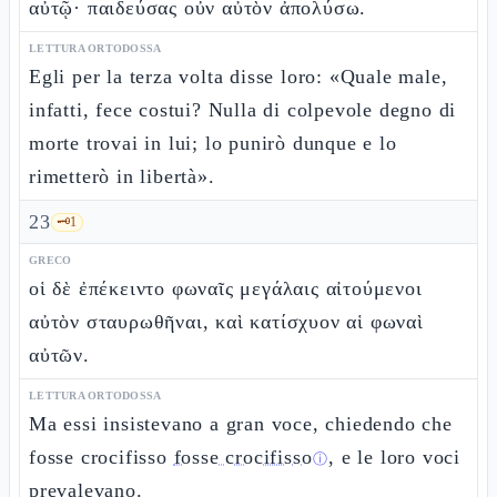
αὐτῷ· παιδεύσας οὖν αὐτὸν ἀπολύσω.
LETTURA ORTODOSSA
Egli per la terza volta disse loro: «Quale male,
infatti, fece costui? Nulla di colpevole degno di
morte trovai in lui; lo punirò dunque e lo
rimetterò in libertà».
23
🗝️
1
GRECO
οἱ δὲ ἐπέκειντο φωναῖς μεγάλαις αἰτούμενοι
αὐτὸν σταυρωθῆναι, καὶ κατίσχυον αἱ φωναὶ
αὐτῶν.
LETTURA ORTODOSSA
Ma essi insistevano a gran voce, chiedendo che
fosse crocifisso
fosse crocifisso
, e le loro voci
ⓘ
prevalevano.