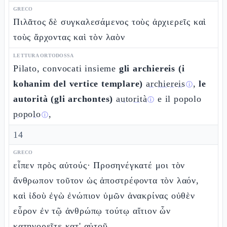
GRECO
Πιλᾶτος δὲ συγκαλεσάμενος τοὺς ἀρχιερεῖς καὶ
τοὺς ἄρχοντας καὶ τὸν λαὸν
LETTURA ORTODOSSA
Pilato, convocati insieme
gli archiereis (i
kohanim del vertice templare)
archiereis
,
le
ⓘ
autorità (gli archontes)
autorità
e il popolo
ⓘ
popolo
,
ⓘ
14
GRECO
εἶπεν πρὸς αὐτούς· Προσηνέγκατέ μοι τὸν
ἄνθρωπον τοῦτον ὡς ἀποστρέφοντα τὸν λαόν,
καὶ ἰδοὺ ἐγὼ ἐνώπιον ὑμῶν ἀνακρίνας οὐθὲν
εὗρον ἐν τῷ ἀνθρώπῳ τούτῳ αἴτιον ὧν
κατηγορεῖτε κατ' αὐτοῦ.