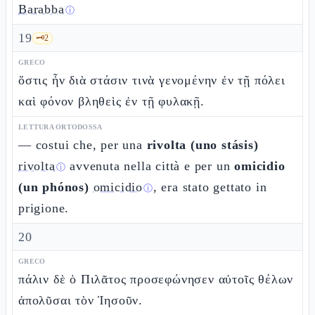
Barabba
ⓘ
19
🗝️
2
GRECO
ὅστις ἦν διὰ στάσιν τινὰ γενομένην ἐν τῇ πόλει
καὶ φόνον βληθεὶς ἐν τῇ φυλακῇ.
LETTURA ORTODOSSA
— costui che, per una
rivolta (uno stásis)
rivolta
avvenuta nella città e per un
omicidio
ⓘ
(un phónos)
omicidio
, era stato gettato in
ⓘ
prigione.
20
GRECO
πάλιν δὲ ὁ Πιλᾶτος προσεφώνησεν αὐτοῖς θέλων
ἀπολῦσαι τὸν Ἰησοῦν.