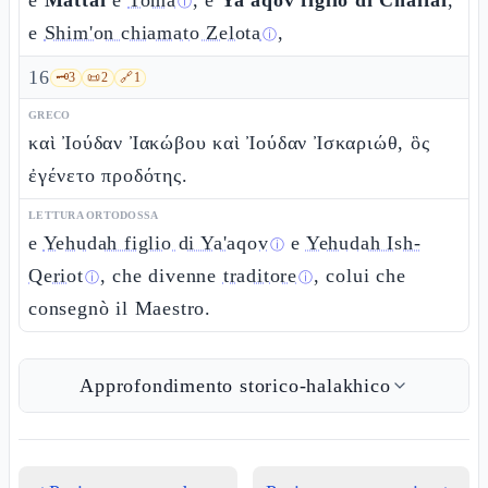
e
Mattai
e
Toma
, e
Ya'aqov figlio di Chalfai
,
ⓘ
e
Shim'on chiamato Zelota
,
ⓘ
16
🗝️
3
📜
2
🔗
1
GRECO
καὶ Ἰούδαν Ἰακώβου καὶ Ἰούδαν Ἰσκαριώθ, ὃς
ἐγένετο προδότης.
LETTURA ORTODOSSA
e
Yehudah figlio di Ya'aqov
e
Yehudah Ish-
ⓘ
Qeriot
, che divenne
traditore
, colui che
ⓘ
ⓘ
consegnò il Maestro.
Approfondimento storico-halakhico