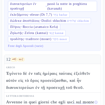
διανυκτερεύων ἐν
passò la notte in preghiera
=
προσευχῇ
(kavanah)
ἐκλεξάμενος
elesse (Dt 7,7)
=
בָּחַר bachar
δώδεκα ἀποστόλους
Dodici shluchim
=
שְׁלוּחִים shluchim
Πέτρος
Roccia (aramaico Kefa)
=
Ζηλωτής
Zelota (kannai)
=
קַנַּאי kannai
προδότης
traditore (moser)
=
מוֹסֵר moser
Feste degli Apostoli (varie)
12
🗝️
3
📜
2
GRECO
Ἐγένετο δὲ ἐν ταῖς ἡμέραις ταύταις ἐξελθεῖν
αὐτὸν εἰς τὸ ὄρος προσεύξασθαι, καὶ ἦν
διανυκτερεύων ἐν τῇ προσευχῇ τοῦ θεοῦ.
LETTURA ORTODOSSA
Avvenne in quei giorni che egli
uscì sul monte
ⓘ