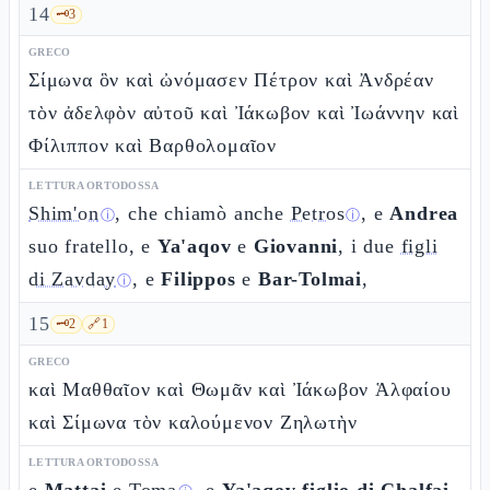
14
🗝️
3
GRECO
Σίμωνα ὃν καὶ ὠνόμασεν Πέτρον καὶ Ἀνδρέαν
τὸν ἀδελφὸν αὐτοῦ καὶ Ἰάκωβον καὶ Ἰωάννην καὶ
Φίλιππον καὶ Βαρθολομαῖον
LETTURA ORTODOSSA
Shim'on
, che chiamò anche
Petros
, e
Andrea
ⓘ
ⓘ
suo fratello, e
Ya'aqov
e
Giovanni
, i due
figli
di Zavday
, e
Filippos
e
Bar-Tolmai
,
ⓘ
15
🗝️
2
🔗
1
GRECO
καὶ Μαθθαῖον καὶ Θωμᾶν καὶ Ἰάκωβον Ἁλφαίου
καὶ Σίμωνα τὸν καλούμενον Ζηλωτὴν
LETTURA ORTODOSSA