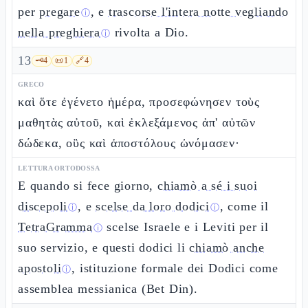
per
pregare
, e
trascorse l'intera notte vegliando
ⓘ
nella preghiera
rivolta a Dio.
ⓘ
13
🗝️
4
📜
1
🔗
4
GRECO
καὶ ὅτε ἐγένετο ἡμέρα, προσεφώνησεν τοὺς
μαθητὰς αὐτοῦ, καὶ ἐκλεξάμενος ἀπ' αὐτῶν
δώδεκα, οὓς καὶ ἀποστόλους ὠνόμασεν·
LETTURA ORTODOSSA
E quando si fece giorno,
chiamò a sé i suoi
discepoli
, e
scelse da loro dodici
, come il
ⓘ
ⓘ
TetraGramma
scelse Israele e i Leviti per il
ⓘ
suo servizio, e questi dodici li
chiamò anche
apostoli
, istituzione formale dei Dodici come
ⓘ
assemblea messianica (Bet Din).