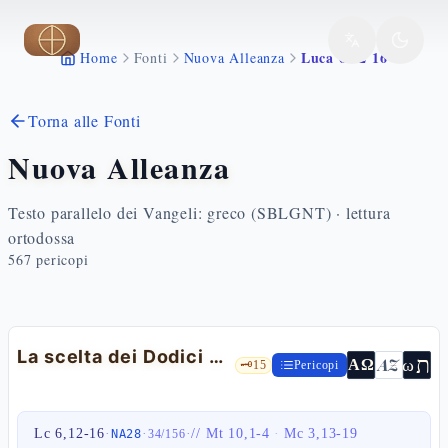
Vai al contenuto principale
Luca 6 12 16
Home
Fonti
Nuova Alleanza
Torna alle Fonti
Nuova Alleanza
Testo parallelo dei Vangeli: greco (SBLGNT) · lettura
ortodossa
567
pericopi
La scelta dei Dodici — Lc 6,12-16
ת
AZ
ω
ΑΩ
🗝️
15
Pericopi
Lc 6,12-16
·
·
·
//
Mt 10,1-4
·
Mc 3,13-19
NA28
34
/
156