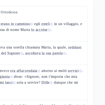
a Ortodossa
e
erano in cammino
egli
entrò
in un villaggio, e
ⓘ
ⓘ
nna di nome Marta
lo accolse
.
ⓘ
eva una sorella chiamata Maria, la quale,
sedutasi
i del Signore
,
ascoltava la sua parola
.
ⓘ
ⓘ
invece
era affaccendata
attorno ai molti
servizi
.
ⓘ
ⓘ
giunta
disse: «Signore, non t'importa che mia
ⓘ
mi lasci
sola a servire?
Dille
dunque che mi
ⓘ
ⓘ