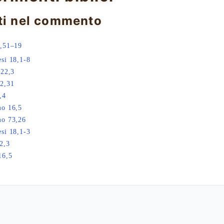
ti nel commento
9,51–19
si 18,1-8
 22,3
2,31
,4
mo 16,5
mo 73,26
si 18,1-3
2,3
16,5