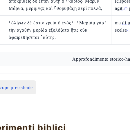
ἀποκριθεὶς δὲ εἶπεν αὐτῇ ὁ ⸀κύριος· Μάρθα
Rispos
Μάρθα, μεριμνᾷς καὶ ⸀θορυβάζῃ περὶ πολλά,
agiti
p
ⓘ
⸂ὀλίγων δέ ἐστιν χρεία ἢ ἑνός⸃· ⸂Μαριὰμ γὰρ⸃
ma
di 
τὴν ἀγαθὴν μερίδα ἐξελέξατο ἥτις οὐκ
scelse
ἀφαιρεθήσεται ⸀αὐτῆς.
Approfondimento storico-ha
icope precedente
erimenti biblici