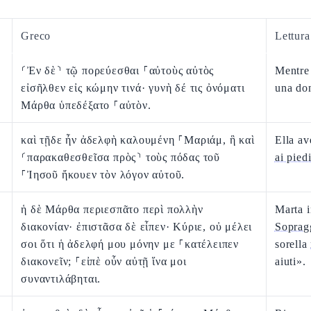
Greco
Lettur
⸂Ἐν δὲ⸃ τῷ πορεύεσθαι ⸀αὐτοὺς αὐτὸς
Mentr
εἰσῆλθεν εἰς κώμην τινά· γυνὴ δέ τις ὀνόματι
una do
Μάρθα ὑπεδέξατο ⸀αὐτὸν.
καὶ τῇδε ἦν ἀδελφὴ καλουμένη ⸀Μαριάμ, ἣ καὶ
Ella av
⸂παρακαθεσθεῖσα πρὸς⸃ τοὺς πόδας τοῦ
ai pied
⸀Ἰησοῦ ἤκουεν τὸν λόγον αὐτοῦ.
ἡ δὲ Μάρθα περιεσπᾶτο περὶ πολλὴν
Marta 
διακονίαν· ἐπιστᾶσα δὲ εἶπεν· Κύριε, οὐ μέλει
Soprag
σοι ὅτι ἡ ἀδελφή μου μόνην με ⸀κατέλειπεν
sorella
διακονεῖν; ⸀εἰπὲ οὖν αὐτῇ ἵνα μοι
aiuti».
συναντιλάβηται.