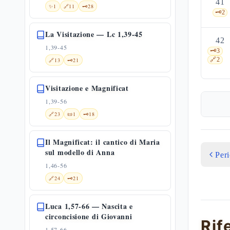
41
✨
1
🔗
11
🗝️
28
🗝️
2
La Visitazione — Lc 1,39-45
42
1,39-45
🗝️
3
🔗
2
🔗
13
🗝️
21
Visitazione e Magnificat
1,39-56
🔗
23
📜
1
🗝️
18
Il Magnificat: il cantico di Maria
sul modello di Anna
Per
1,46-56
🔗
24
🗝️
21
Luca 1,57-66 — Nascita e
circoncisione di Giovanni
Rif
1,57-66