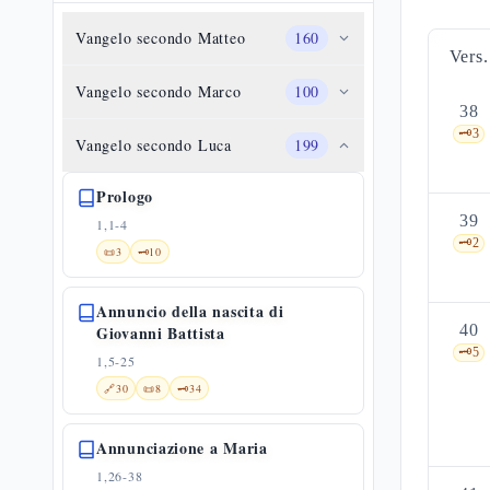
Vangelo secondo Matteo
160
Vers.
Vangelo secondo Marco
100
38
🗝️
3
Vangelo secondo Luca
199
Prologo
39
1,1-4
🗝️
2
📜
3
🗝️
10
Annuncio della nascita di
40
Giovanni Battista
🗝️
5
1,5-25
🔗
30
📜
8
🗝️
34
Annunciazione a Maria
1,26-38