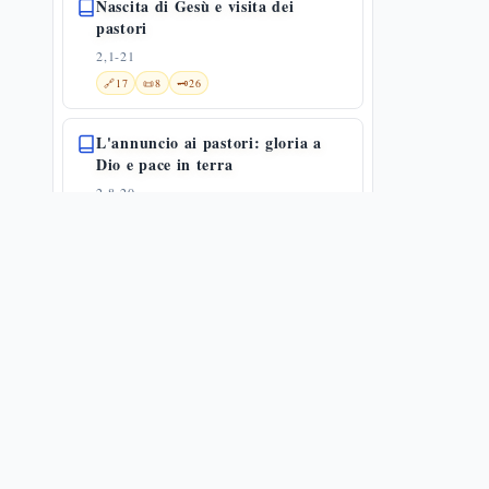
Nascita di Gesù e visita dei
pastori
2,1-21
🔗
17
📜
8
🗝️
26
L'annuncio ai pastori: gloria a
Dio e pace in terra
2,8-20
✨
1
🔗
24
🗝️
33
Circoncisione e presentazione:
Gesù dentro la Torah
2,21-24
🔗
20
🗝️
12
Presentazione di Gesù al tempio
2,22-40
🔗
16
📜
6
🗝️
28