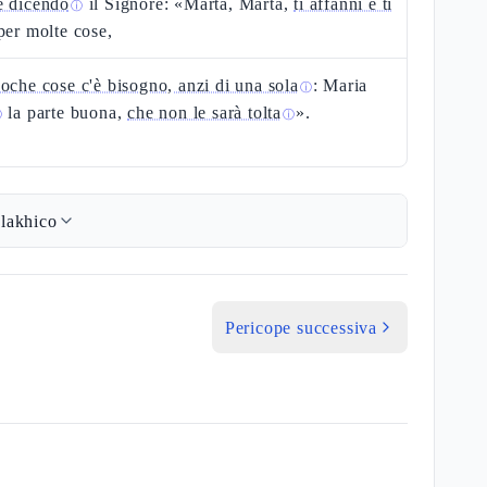
e dicendo
il Signore: «Marta, Marta,
ti affanni e ti
ⓘ
er molte cose,
poche cose c'è bisogno, anzi di una sola
: Maria
ⓘ
la parte buona,
che non le sarà tolta
».
ⓘ
ⓘ
lakhico
Pericope successiva