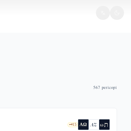
567
pericopi
ת
AZ
ω
ΑΩ
🗝️
15