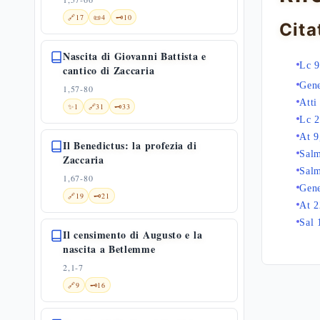
🔗
17
📜
4
🗝️
10
Cita
Nascita di Giovanni Battista e
Lc 
cantico di Zaccaria
Gene
1,57-80
Atti
✨
1
🔗
31
🗝️
33
Lc 2
At 9
Il Benedictus: la profezia di
Sal
Zaccaria
Sal
1,67-80
Gene
🔗
19
🗝️
21
At 2
Sal 
Il censimento di Augusto e la
nascita a Betlemme
2,1-7
🔗
9
🗝️
16