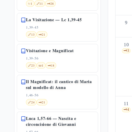
✨
1
🔗
11
🗝️
28
La Visitazione — Lc 1,39-45
9
1,39-45
🔗
13
🗝️
21
10
Visitazione e Magnificat
🗝️
3
1,39-56
🔗
23
📜
1
🗝️
18
Il Magnificat: il cantico di Maria
sul modello di Anna
1,46-56
🔗
24
🗝️
21
11
🗝️
4
Luca 1,57-66 — Nascita e
circoncisione di Giovanni
1,57-66