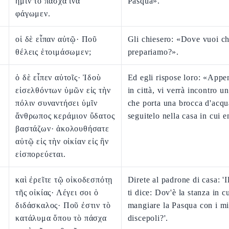
ἡμῖν τὸ πάσχα ἵνα
Pasqua».
φάγωμεν.
οἱ δὲ εἶπαν αὐτῷ· Ποῦ
Gli chiesero: «Dove vuoi c
θέλεις ἑτοιμάσωμεν;
prepariamo?».
ὁ δὲ εἶπεν αὐτοῖς· Ἰδοὺ
Ed egli rispose loro: «Appen
εἰσελθόντων ὑμῶν εἰς τὴν
in città, vi verrà incontro 
πόλιν συναντήσει ὑμῖν
che porta una brocca d'acqu
ἄνθρωπος κεράμιον ὕδατος
seguitelo nella casa in cui e
βαστάζων· ἀκολουθήσατε
αὐτῷ εἰς τὴν οἰκίαν εἰς ἣν
εἰσπορεύεται.
καὶ ἐρεῖτε τῷ οἰκοδεσπότῃ
Direte al padrone di casa: '
τῆς οἰκίας· Λέγει σοι ὁ
ti dice: Dov'è la stanza in c
διδάσκαλος· Ποῦ ἐστιν τὸ
mangiare la Pasqua con i mi
κατάλυμα ὅπου τὸ πάσχα
discepoli?'.