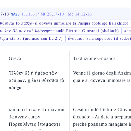
,7-13
·
·
·
//
Mt 26,17-19
·
Mc 14,12-16
NA28
135
/
156
 θύεσθαι τὸ πάσχα
si doveva immolare la Pasqua (obbligo halakhico)
=
τειλεν Πέτρον καὶ Ἰωάννην
mandò Pietro e Giovanni (shaliach)
κερ
=
λυμα
stanza (inclusio con Lc 2,7)
ἀνάγαιον
sala superiore (il seder
=
=
Greco
Traduzione Gnostica
Ἦλθεν δὲ ἡ ἡμέρα τῶν
Venne il giorno degli Azzim
ἀζύμων, ᾗ ἔδει θύεσθαι τὸ
quale si doveva immolare la
πάσχα.
καὶ ἀπέστειλεν Πέτρον καὶ
Gesù mandò Pietro e Giova
Ἰωάννην εἰπών·
dicendo: «Andate a preparar
Πορευθέντες ἑτοιμάσατε
perché possiamo mangiare l