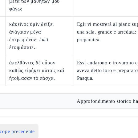
μετὰ τῶν μαθητῶν μου
φάγω;
κἀκεῖνος ὑμῖν δείξει
Egli vi mostrerà al piano su
ἀνάγαιον μέγα
una sala, grande e arredata; 
ἐστρωμένον· ἐκεῖ
preparate».
ἑτοιμάσατε.
ἀπελθόντες δὲ εὗρον
Essi andarono e trovarono 
καθὼς εἰρήκει αὐτοῖς καὶ
aveva detto loro e prepararo
ἡτοίμασαν τὸ πάσχα.
Pasqua.
Approfondimento storico-ha
icope precedente