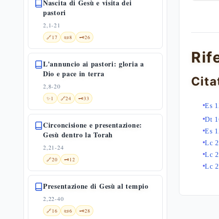
Nascita di Gesù e visita dei
pastori
2,1-21
🔗
17
📜
8
🗝️
26
Rif
L'annuncio ai pastori: gloria a
Dio e pace in terra
Cita
2,8-20
✨
1
🔗
24
🗝️
33
Es 1
Dt 1
Circoncisione e presentazione:
Es 1
Gesù dentro la Torah
Lc 2
2,21-24
Lc 2
🔗
20
🗝️
12
Lc 2
Presentazione di Gesù al tempio
2,22-40
🔗
16
📜
6
🗝️
28