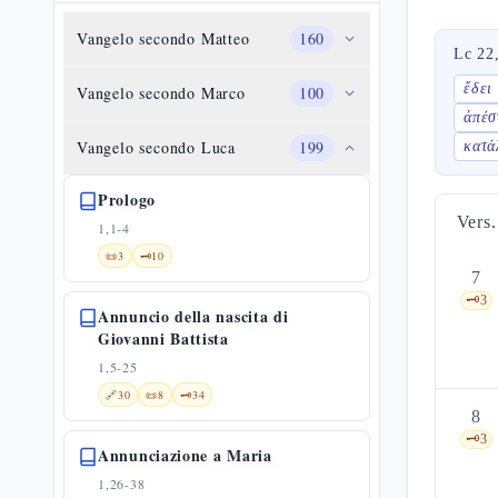
Vangelo secondo Matteo
160
Lc 22
ἔδει
Vangelo secondo Marco
100
ἀπέσ
Vangelo secondo Luca
199
κατά
Prologo
Vers.
1,1-4
📜
3
🗝️
10
7
🗝️
3
Annuncio della nascita di
Giovanni Battista
1,5-25
🔗
30
📜
8
🗝️
34
8
🗝️
3
Annunciazione a Maria
1,26-38