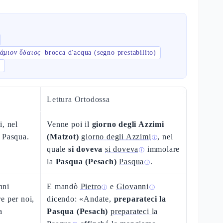
άμιον ὕδατος
brocca d'acqua (segno prestabilito)
=
)
Lettura Ortodossa
i, nel
Venne poi il
giorno degli Azzimi
 Pasqua.
(Matzot)
giorno degli Azzimi
, nel
ⓘ
quale
si doveva
si doveva
immolare
ⓘ
la
Pasqua (Pesach)
Pasqua
.
ⓘ
nni
E mandò
Pietro
e
Giovanni
ⓘ
ⓘ
e per noi,
dicendo: «Andate,
preparateci la
a
Pasqua (Pesach)
preparateci la