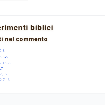
erimenti biblici
ti nel commento
2,6
6,5-6
2,15-20
,7
2,15
2,7-13