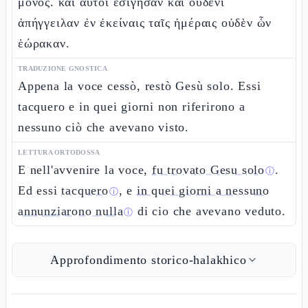
μόνος. καὶ αὐτοὶ ἐσίγησαν καὶ οὐδενὶ
ἀπήγγειλαν ἐν ἐκείναις ταῖς ἡμέραις οὐδὲν ὧν
ἑώρακαν.
TRADUZIONE GNOSTICA
Appena la voce cessò, restò Gesù solo. Essi
tacquero e in quei giorni non riferirono a
nessuno ciò che avevano visto.
LETTURA ORTODOSSA
E nell'avvenire la voce,
fu trovato Gesu solo
.
ⓘ
Ed essi
tacquero
, e
in quei giorni a nessuno
ⓘ
annunziarono nulla
di cio che avevano veduto.
ⓘ
Approfondimento storico-halakhico