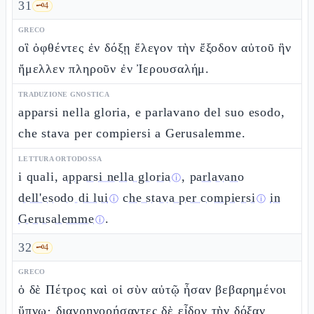
31
🗝️
4
GRECO
οἳ ὀφθέντες ἐν δόξῃ ἔλεγον τὴν ἔξοδον αὐτοῦ ἣν
ἤμελλεν πληροῦν ἐν Ἰερουσαλήμ.
TRADUZIONE GNOSTICA
apparsi nella gloria, e parlavano del suo esodo,
che stava per compiersi a Gerusalemme.
LETTURA ORTODOSSA
i quali,
apparsi nella gloria
,
parlavano
ⓘ
dell'esodo di lui
che stava per compiersi
in
ⓘ
ⓘ
Gerusalemme
.
ⓘ
32
🗝️
4
GRECO
ὁ δὲ Πέτρος καὶ οἱ σὺν αὐτῷ ἦσαν βεβαρημένοι
ὕπνῳ· διαγρηγορήσαντες δὲ εἶδον τὴν δόξαν