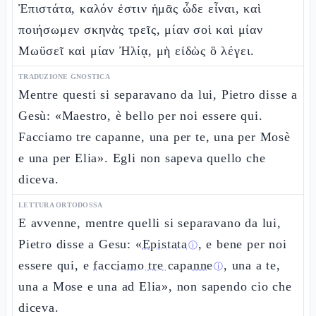
Ἐπιστάτα, καλόν ἐστιν ἡμᾶς ὧδε εἶναι, καὶ
ποιήσωμεν σκηνὰς τρεῖς, μίαν σοὶ καὶ μίαν
Μωϋσεῖ καὶ μίαν Ἠλίᾳ, μὴ εἰδὼς ὃ λέγει.
TRADUZIONE GNOSTICA
Mentre questi si separavano da lui, Pietro disse a
Gesù: «Maestro, è bello per noi essere qui.
Facciamo tre capanne, una per te, una per Mosè
e una per Elia». Egli non sapeva quello che
diceva.
LETTURA ORTODOSSA
E avvenne, mentre quelli si separavano da lui,
Pietro disse a Gesu: «
Epistata
, e bene per noi
ⓘ
essere qui, e
facciamo tre capanne
, una a te,
ⓘ
una a Mose e una ad Elia», non sapendo cio che
diceva.