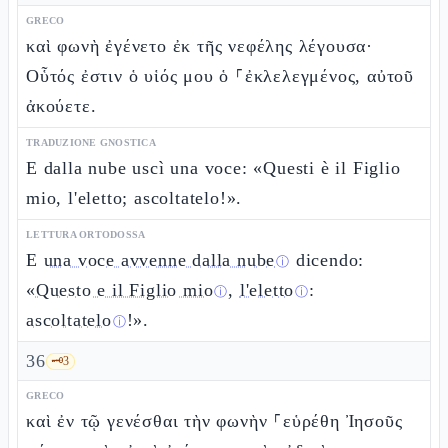
GRECO
καὶ φωνὴ ἐγένετο ἐκ τῆς νεφέλης λέγουσα·
Οὗτός ἐστιν ὁ υἱός μου ὁ ⸀ἐκλελεγμένος, αὐτοῦ
ἀκούετε.
TRADUZIONE GNOSTICA
E dalla nube uscì una voce: «Questi è il Figlio
mio, l'eletto; ascoltatelo!».
LETTURA ORTODOSSA
E
una voce avvenne dalla nube
dicendo:
ⓘ
«
Questo e il Figlio mio
,
l'eletto
:
ⓘ
ⓘ
ascoltatelo
!».
ⓘ
36
🗝️
3
GRECO
καὶ ἐν τῷ γενέσθαι τὴν φωνὴν ⸀εὑρέθη Ἰησοῦς