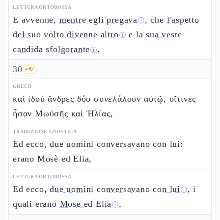
LETTURA ORTODOSSA
E avvenne,
mentre egli pregava
, che
l'aspetto
ⓘ
del suo volto divenne altro
e la
sua veste
ⓘ
candida sfolgorante
.
ⓘ
30
🗝️
2
GRECO
καὶ ἰδοὺ ἄνδρες δύο συνελάλουν αὐτῷ, οἵτινες
ἦσαν Μωϋσῆς καὶ Ἠλίας,
TRADUZIONE GNOSTICA
Ed ecco, due uomini conversavano con lui:
erano Mosè ed Elia,
LETTURA ORTODOSSA
Ed ecco,
due uomini conversavano con lui
, i
ⓘ
quali erano
Mose ed Elia
,
ⓘ