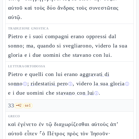
αὐτοῦ καὶ τοὺς δύο ἄνδρας τοὺς συνεστῶτας
αὐτῷ.
TRADUZIONE GNOSTICA
Pietro e i suoi compagni erano oppressi dal
sonno; ma, quando si svegliarono, videro la sua
gloria e i due uomini che stavano con lui.
LETTURA ORTODOSSA
Pietro e quelli con lui erano
aggravati di
sonno
;
ridestatisi pero
, videro
la sua gloria
ⓘ
ⓘ
ⓘ
e i due uomini che
stavano con lui
.
ⓘ
33
🗝️
2
📜
1
GRECO
καὶ ἐγένετο ἐν τῷ διαχωρίζεσθαι αὐτοὺς ἀπ’
αὐτοῦ εἶπεν ⸀ὁ Πέτρος πρὸς τὸν Ἰησοῦν·