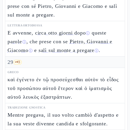
prese con sé Pietro, Giovanni e Giacomo e salì
sul monte a pregare.
LETTURA ORTODOSSA
E avvenne,
circa otto giorni dopo
queste
ⓘ
parole
, che prese con se
Pietro, Giovanni e
ⓘ
Giacomo
e
salì sul monte a pregare
.
ⓘ
ⓘ
29
🗝️
3
GRECO
καὶ ἐγένετο ἐν τῷ προσεύχεσθαι αὐτὸν τὸ εἶδος
τοῦ προσώπου αὐτοῦ ἕτερον καὶ ὁ ἱματισμὸς
αὐτοῦ λευκὸς ἐξαστράπτων.
TRADUZIONE GNOSTICA
Mentre pregava, il suo volto cambiò d'aspetto e
la sua veste divenne candida e sfolgorante.