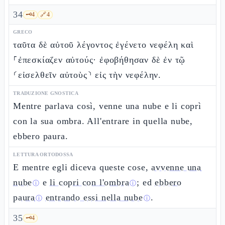
34
🗝️
4
🔗
4
GRECO
ταῦτα δὲ αὐτοῦ λέγοντος ἐγένετο νεφέλη καὶ
⸀ἐπεσκίαζεν αὐτούς· ἐφοβήθησαν δὲ ἐν τῷ
⸂εἰσελθεῖν αὐτοὺς⸃ εἰς τὴν νεφέλην.
TRADUZIONE GNOSTICA
Mentre parlava così, venne una nube e li coprì
con la sua ombra. All'entrare in quella nube,
ebbero paura.
LETTURA ORTODOSSA
E mentre egli diceva queste cose,
avvenne una
nube
e
li copri con l'ombra
; ed
ebbero
ⓘ
ⓘ
paura
entrando essi nella nube
.
ⓘ
ⓘ
35
🗝️
4