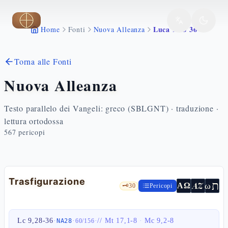
Vai al contenuto principale
Luca 9 28 36
Home
Fonti
Nuova Alleanza
Torna alle Fonti
Nuova Alleanza
Testo parallelo dei Vangeli: greco (SBLGNT) · traduzione ·
lettura ortodossa
567
pericopi
Trasfigurazione
ת
AZ
ω
ΑΩ
🗝️
30
Pericopi
Lc 9,28-36
·
·
·
//
Mt 17,1-8
·
Mc 9,2-8
NA28
60
/
156