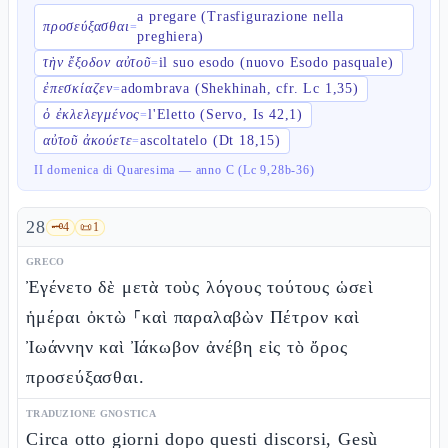
a pregare (Trasfigurazione nella
προσεύξασθαι
=
preghiera)
τὴν ἔξοδον αὐτοῦ
il suo esodo (nuovo Esodo pasquale)
=
ἐπεσκίαζεν
adombrava (Shekhinah, cfr. Lc 1,35)
=
ὁ ἐκλελεγμένος
l'Eletto (Servo, Is 42,1)
=
αὐτοῦ ἀκούετε
ascoltatelo (Dt 18,15)
=
II domenica di Quaresima — anno C (Lc 9,28b-36)
28
🗝️
4
📜
1
GRECO
Ἐγένετο δὲ μετὰ τοὺς λόγους τούτους ὡσεὶ
ἡμέραι ὀκτὼ ⸀καὶ παραλαβὼν Πέτρον καὶ
Ἰωάννην καὶ Ἰάκωβον ἀνέβη εἰς τὸ ὄρος
προσεύξασθαι.
TRADUZIONE GNOSTICA
Circa otto giorni dopo questi discorsi, Gesù