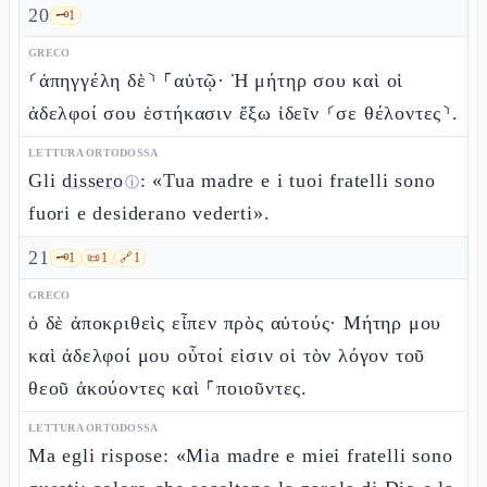
20
🗝️
1
GRECO
⸂ἀπηγγέλη δὲ⸃ ⸀αὐτῷ· Ἡ μήτηρ σου καὶ οἱ
ἀδελφοί σου ἑστήκασιν ἔξω ἰδεῖν ⸂σε θέλοντες⸃.
LETTURA ORTODOSSA
Gli
dissero
: «Tua madre e i tuoi fratelli sono
ⓘ
fuori e desiderano vederti».
21
🗝️
1
📜
1
🔗
1
GRECO
ὁ δὲ ἀποκριθεὶς εἶπεν πρὸς αὐτούς· Μήτηρ μου
καὶ ἀδελφοί μου οὗτοί εἰσιν οἱ τὸν λόγον τοῦ
θεοῦ ἀκούοντες καὶ ⸀ποιοῦντες.
LETTURA ORTODOSSA
Ma egli rispose: «Mia madre e miei fratelli sono