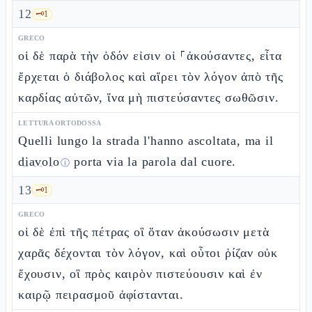
12
🗝️
1
GRECO
οἱ δὲ παρὰ τὴν ὁδόν εἰσιν οἱ ⸀ἀκούσαντες, εἶτα
ἔρχεται ὁ διάβολος καὶ αἴρει τὸν λόγον ἀπὸ τῆς
καρδίας αὐτῶν, ἵνα μὴ πιστεύσαντες σωθῶσιν.
LETTURA ORTODOSSA
Quelli lungo la strada l'hanno ascoltata, ma il
diavolo
porta via la parola dal cuore.
ⓘ
13
🗝️
1
GRECO
οἱ δὲ ἐπὶ τῆς πέτρας οἳ ὅταν ἀκούσωσιν μετὰ
χαρᾶς δέχονται τὸν λόγον, καὶ οὗτοι ῥίζαν οὐκ
ἔχουσιν, οἳ πρὸς καιρὸν πιστεύουσιν καὶ ἐν
καιρῷ πειρασμοῦ ἀφίστανται.