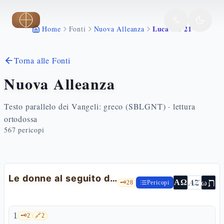
Vai al contenuto principale
Luca 8 1 21
Home
Fonti
Nuova Alleanza
Torna alle Fonti
Nuova Alleanza
Testo parallelo dei Vangeli: greco (SBLGNT) · lettura
ortodossa
567
pericopi
Le donne al seguito di Gesù e parabola del seminatore
ת
AZ
ω
ΑΩ
🗝️
28
Pericopi
1
🗝️
2
🔗
2