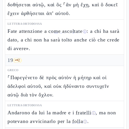
δοθήσεται αὐτῷ, καὶ ὃς ⸀ἂν μὴ ἔχῃ, καὶ ὃ δοκεῖ
ἔχειν ἀρθήσεται ἀπ’ αὐτοῦ.
LETTURA ORTODOSSA
Fate attenzione a
come ascoltate
: a chi ha sarà
ⓘ
dato, a chi non ha sarà tolto anche ciò che crede
di avere».
19
🗝️
2
GRECO
⸀Παρεγένετο δὲ πρὸς αὐτὸν ἡ μήτηρ καὶ οἱ
ἀδελφοὶ αὐτοῦ, καὶ οὐκ ἠδύναντο συντυχεῖν
αὐτῷ διὰ τὸν ὄχλον.
LETTURA ORTODOSSA
Andarono da lui la madre e i
fratelli
, ma non
ⓘ
potevano avvicinarlo per la
folla
.
ⓘ