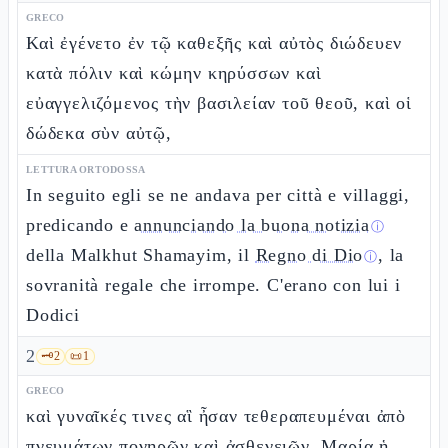
GRECO
Καὶ ἐγένετο ἐν τῷ καθεξῆς καὶ αὐτὸς διώδευεν
κατὰ πόλιν καὶ κώμην κηρύσσων καὶ
εὐαγγελιζόμενος τὴν βασιλείαν τοῦ θεοῦ, καὶ οἱ
δώδεκα σὺν αὐτῷ,
LETTURA ORTODOSSA
In seguito egli se ne andava per città e villaggi,
predicando e
annunciando la buona notizia
ⓘ
della Malkhut Shamayim, il
Regno di Dio
, la
ⓘ
sovranità regale che irrompe. C'erano con lui i
Dodici
2
🗝️
2
📜
1
GRECO
καὶ γυναῖκές τινες αἳ ἦσαν τεθεραπευμέναι ἀπὸ
πνευμάτων πονηρῶν καὶ ἀσθενειῶν, Μαρία ἡ