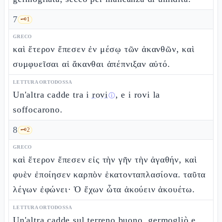
7
🗝️
1
GRECO
καὶ ἕτερον ἔπεσεν ἐν μέσῳ τῶν ἀκανθῶν, καὶ
συμφυεῖσαι αἱ ἄκανθαι ἀπέπνιξαν αὐτό.
LETTURA ORTODOSSA
Un'altra cadde tra i
rovi
, e i rovi la
ⓘ
soffocarono.
8
🗝️
2
GRECO
καὶ ἕτερον ἔπεσεν εἰς τὴν γῆν τὴν ἀγαθήν, καὶ
φυὲν ἐποίησεν καρπὸν ἑκατονταπλασίονα. ταῦτα
λέγων ἐφώνει· Ὁ ἔχων ὦτα ἀκούειν ἀκουέτω.
LETTURA ORTODOSSA
Un'altra cadde sul terreno buono, germogliò e