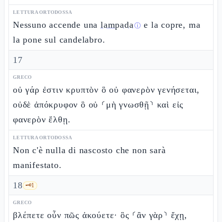
LETTURA ORTODOSSA
Nessuno accende una
lampada
e la copre, ma
ⓘ
la pone sul candelabro.
17
GRECO
οὐ γάρ ἐστιν κρυπτὸν ὃ οὐ φανερὸν γενήσεται,
οὐδὲ ἀπόκρυφον ὃ οὐ ⸂μὴ γνωσθῇ⸃ καὶ εἰς
φανερὸν ἔλθῃ.
LETTURA ORTODOSSA
Non c'è nulla di nascosto che non sarà
manifestato.
18
🗝️
1
GRECO
βλέπετε οὖν πῶς ἀκούετε· ὃς ⸂ἂν γὰρ⸃ ἔχῃ,