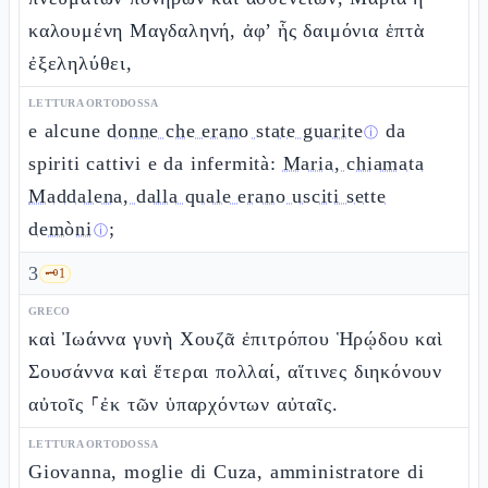
καλουμένη Μαγδαληνή, ἀφ’ ἧς δαιμόνια ἑπτὰ
ἐξεληλύθει,
LETTURA ORTODOSSA
e alcune
donne che erano state guarite
da
ⓘ
spiriti cattivi e da infermità:
Maria, chiamata
Maddalena, dalla quale erano usciti sette
demòni
;
ⓘ
3
🗝️
1
GRECO
καὶ Ἰωάννα γυνὴ Χουζᾶ ἐπιτρόπου Ἡρῴδου καὶ
Σουσάννα καὶ ἕτεραι πολλαί, αἵτινες διηκόνουν
αὐτοῖς ⸀ἐκ τῶν ὑπαρχόντων αὐταῖς.
LETTURA ORTODOSSA
Giovanna, moglie di Cuza, amministratore di