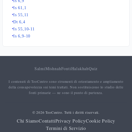
Is 6,9
Is 61,1
Is 55,11
Dt 6,4
Is 55,10-11
Is 6,9-10
Salmi
Mishnah
Fonti
Halakhah
Quiz
I contenuti di TeoCentro sono strumenti di orientamento e ampliamento
della consapevolezza sui temi trattati. Non sostituiscono lo studio delle
fonti primarie — ne sono il punto di partenza.
© 2026 TeoCentro. Tutti i diritti riservati.
Chi Siamo
Contatti
Privacy Policy
Cookie Policy
Termini di Servizio