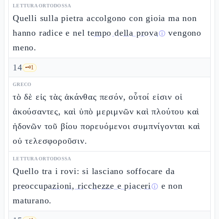
LETTURA ORTODOSSA
Quelli sulla pietra accolgono con gioia ma non
hanno radice e nel
tempo della prova
vengono
ⓘ
meno.
14
🗝️
1
GRECO
τὸ δὲ εἰς τὰς ἀκάνθας πεσόν, οὗτοί εἰσιν οἱ
ἀκούσαντες, καὶ ὑπὸ μεριμνῶν καὶ πλούτου καὶ
ἡδονῶν τοῦ βίου πορευόμενοι συμπνίγονται καὶ
οὐ τελεσφοροῦσιν.
LETTURA ORTODOSSA
Quello tra i rovi: si lasciano soffocare da
preoccupazioni, ricchezze e piaceri
e non
ⓘ
maturano.