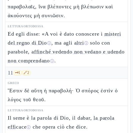
παραβολαῖς, ἵνα βλέποντες μὴ βλέπωσιν καὶ
ἀκούοντες μὴ συνιῶσιν.
LETTURA ORTODOSSA
Ed egli disse: «A voi è dato conoscere i
misteri
del regno di Dio
, ma agli
altri
solo con
ⓘ
ⓘ
parabole,
affinché vedendo non vedano e udendo
non comprendano
.
ⓘ
11
🗝️
1
🔗
2
GRECO
Ἔστιν δὲ αὕτη ἡ παραβολή· Ὁ σπόρος ἐστὶν ὁ
λόγος τοῦ θεοῦ.
LETTURA ORTODOSSA
Il seme è la parola di Dio, il dabar,
la parola
efficace
che opera ciò che dice.
ⓘ