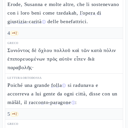
Erode, Susanna e molte altre, che li sostenevano
con i loro beni come tzedakah,
l'opera di
giustizia-carità
delle benefattrici.
ⓘ
4
🗝️
2
GRECO
Συνιόντος δὲ ὄχλου πολλοῦ καὶ τῶν κατὰ πόλιν
ἐπιπορευομένων πρὸς αὐτὸν εἶπεν διὰ
παραβολῆς·
LETTURA ORTODOSSA
Poiché una grande
folla
si radunava e
ⓘ
accorreva a lui gente da ogni città, disse con un
māšāl, il
racconto-paragone
:
ⓘ
5
🗝️
2
GRECO