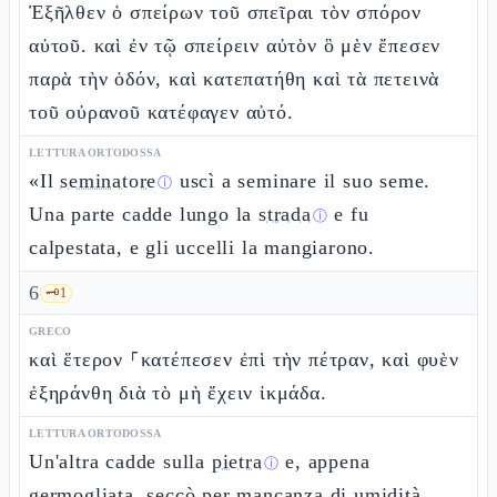
Ἐξῆλθεν ὁ σπείρων τοῦ σπεῖραι τὸν σπόρον
αὐτοῦ. καὶ ἐν τῷ σπείρειν αὐτὸν ὃ μὲν ἔπεσεν
παρὰ τὴν ὁδόν, καὶ κατεπατήθη καὶ τὰ πετεινὰ
τοῦ οὐρανοῦ κατέφαγεν αὐτό.
LETTURA ORTODOSSA
«Il
seminatore
uscì a seminare il suo seme.
ⓘ
Una parte cadde lungo la
strada
e fu
ⓘ
calpestata, e gli uccelli la mangiarono.
6
🗝️
1
GRECO
καὶ ἕτερον ⸀κατέπεσεν ἐπὶ τὴν πέτραν, καὶ φυὲν
ἐξηράνθη διὰ τὸ μὴ ἔχειν ἰκμάδα.
LETTURA ORTODOSSA
Un'altra cadde sulla
pietra
e, appena
ⓘ
germogliata, seccò per mancanza di umidità.