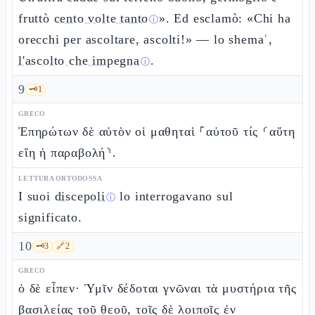
fruttò
cento volte tanto
». Ed esclamò: «Chi ha
ⓘ
orecchi per ascoltare, ascolti!» — lo shemaʿ,
l'ascolto che impegna
.
ⓘ
9
🗝️
1
GRECO
Ἐπηρώτων δὲ αὐτὸν οἱ μαθηταὶ ⸀αὐτοῦ τίς ⸂αὕτη
εἴη ἡ παραβολή⸃.
LETTURA ORTODOSSA
I suoi
discepoli
lo interrogavano sul
ⓘ
significato.
10
🗝️
3
🔗
2
GRECO
ὁ δὲ εἶπεν· Ὑμῖν δέδοται γνῶναι τὰ μυστήρια τῆς
βασιλείας τοῦ θεοῦ, τοῖς δὲ λοιποῖς ἐν