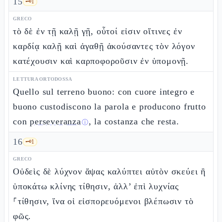
15
🗝️
1
GRECO
τὸ δὲ ἐν τῇ καλῇ γῇ, οὗτοί εἰσιν οἵτινες ἐν
καρδίᾳ καλῇ καὶ ἀγαθῇ ἀκούσαντες τὸν λόγον
κατέχουσιν καὶ καρποφοροῦσιν ἐν ὑπομονῇ.
LETTURA ORTODOSSA
Quello sul terreno buono: con cuore integro e
buono custodiscono la parola e producono frutto
con
perseveranza
, la costanza che resta.
ⓘ
16
🗝️
1
GRECO
Οὐδεὶς δὲ λύχνον ἅψας καλύπτει αὐτὸν σκεύει ἢ
ὑποκάτω κλίνης τίθησιν, ἀλλ’ ἐπὶ λυχνίας
⸀τίθησιν, ἵνα οἱ εἰσπορευόμενοι βλέπωσιν τὸ
φῶς.