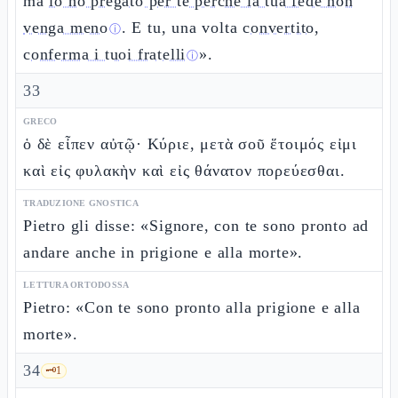
ma
io ho pregato per te perché la tua fede non
venga meno
. E tu, una volta
convertito,
ⓘ
conferma i tuoi fratelli
».
ⓘ
33
GRECO
ὁ δὲ εἶπεν αὐτῷ· Κύριε, μετὰ σοῦ ἕτοιμός εἰμι
καὶ εἰς φυλακὴν καὶ εἰς θάνατον πορεύεσθαι.
TRADUZIONE GNOSTICA
Pietro gli disse: «Signore, con te sono pronto ad
andare anche in prigione e alla morte».
LETTURA ORTODOSSA
Pietro: «Con te sono pronto alla prigione e alla
morte».
34
🗝️
1