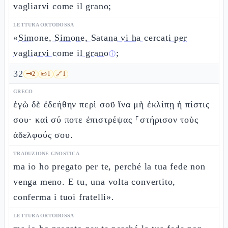
vagliarvi come il grano;
LETTURA ORTODOSSA
«
Simone, Simone, Satana vi ha cercati per
vagliarvi come il grano
;
ⓘ
32
🗝️
2
📜
1
🔗
1
GRECO
ἐγὼ δὲ ἐδεήθην περὶ σοῦ ἵνα μὴ ἐκλίπῃ ἡ πίστις
σου· καὶ σύ ποτε ἐπιστρέψας ⸀στήρισον τοὺς
ἀδελφούς σου.
TRADUZIONE GNOSTICA
ma io ho pregato per te, perché la tua fede non
venga meno. E tu, una volta convertito,
conferma i tuoi fratelli».
LETTURA ORTODOSSA