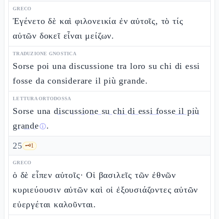
GRECO
Ἐγένετο δὲ καὶ φιλονεικία ἐν αὐτοῖς, τὸ τίς
αὐτῶν δοκεῖ εἶναι μείζων.
TRADUZIONE GNOSTICA
Sorse poi una discussione tra loro su chi di essi
fosse da considerare il più grande.
LETTURA ORTODOSSA
Sorse una
discussione su chi di essi fosse il più
grande
.
ⓘ
25
🗝️
1
GRECO
ὁ δὲ εἶπεν αὐτοῖς· Οἱ βασιλεῖς τῶν ἐθνῶν
κυριεύουσιν αὐτῶν καὶ οἱ ἐξουσιάζοντες αὐτῶν
εὐεργέται καλοῦνται.