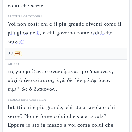
colui che serve.
LETTURA ORTODOSSA
Voi non così: chi è il più grande diventi come il
più giovane
, e chi governa come
colui che
ⓘ
serve
.
ⓘ
27
🗝️
1
GRECO
τίς γὰρ μείζων, ὁ ἀνακείμενος ἢ ὁ διακονῶν;
οὐχὶ ὁ ἀνακείμενος; ἐγὼ δὲ ⸂ἐν μέσῳ ὑμῶν
εἰμι⸃ ὡς ὁ διακονῶν.
TRADUZIONE GNOSTICA
Infatti chi è più grande, chi sta a tavola o chi
serve? Non è forse colui che sta a tavola?
Eppure io sto in mezzo a voi come colui che