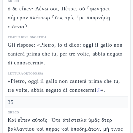
GRECO
ὁ δὲ εἶπεν· Λέγω σοι, Πέτρε, οὐ ⸀φωνήσει
σήμερον ἀλέκτωρ ⸀ἕως τρίς ⸂με ἀπαρνήσῃ
εἰδέναι⸃.
TRADUZIONE GNOSTICA
Gli rispose: «Pietro, io ti dico: oggi il gallo non
canterà prima che tu, per tre volte, abbia negato
di conoscermi».
LETTURA ORTODOSSA
«Pietro, oggi il gallo non canterà prima che tu,
tre volte, abbia negato di conoscermi
».
ⓘ
35
GRECO
Καὶ εἶπεν αὐτοῖς· Ὅτε ἀπέστειλα ὑμᾶς ἄτερ
βαλλαντίου καὶ πήρας καὶ ὑποδημάτων, μή τινος