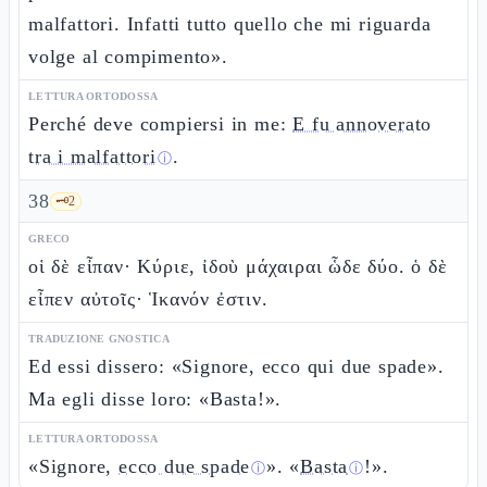
malfattori. Infatti tutto quello che mi riguarda
volge al compimento».
LETTURA ORTODOSSA
Perché deve compiersi in me:
E fu annoverato
tra i malfattori
.
ⓘ
38
🗝️
2
GRECO
οἱ δὲ εἶπαν· Κύριε, ἰδοὺ μάχαιραι ὧδε δύο. ὁ δὲ
εἶπεν αὐτοῖς· Ἱκανόν ἐστιν.
TRADUZIONE GNOSTICA
Ed essi dissero: «Signore, ecco qui due spade».
Ma egli disse loro: «Basta!».
LETTURA ORTODOSSA
«Signore,
ecco due spade
». «
Basta
!».
ⓘ
ⓘ