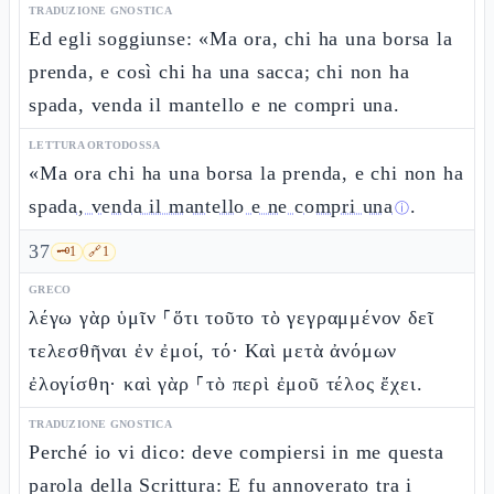
TRADUZIONE GNOSTICA
Ed egli soggiunse: «Ma ora, chi ha una borsa la
prenda, e così chi ha una sacca; chi non ha
spada, venda il mantello e ne compri una.
LETTURA ORTODOSSA
«Ma ora chi ha una borsa la prenda, e chi non ha
spada, venda il mantello e ne compri una
.
ⓘ
37
🗝️
1
🔗
1
GRECO
λέγω γὰρ ὑμῖν ⸀ὅτι τοῦτο τὸ γεγραμμένον δεῖ
τελεσθῆναι ἐν ἐμοί, τό· Καὶ μετὰ ἀνόμων
ἐλογίσθη· καὶ γὰρ ⸀τὸ περὶ ἐμοῦ τέλος ἔχει.
TRADUZIONE GNOSTICA
Perché io vi dico: deve compiersi in me questa
parola della Scrittura: E fu annoverato tra i