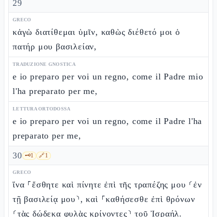
29
GRECO
κἀγὼ διατίθεμαι ὑμῖν, καθὼς διέθετό μοι ὁ
πατήρ μου βασιλείαν,
TRADUZIONE GNOSTICA
e io preparo per voi un regno, come il Padre mio
l'ha preparato per me,
LETTURA ORTODOSSA
e io preparo per voi un regno, come il Padre l'ha
preparato per me,
30
🗝️
1
🔗
1
GRECO
ἵνα ⸀ἔσθητε καὶ πίνητε ἐπὶ τῆς τραπέζης μου ⸂ἐν
τῇ βασιλείᾳ μου⸃, καὶ ⸀καθήσεσθε ἐπὶ θρόνων
⸂τὰς δώδεκα φυλὰς κρίνοντες⸃ τοῦ Ἰσραήλ.