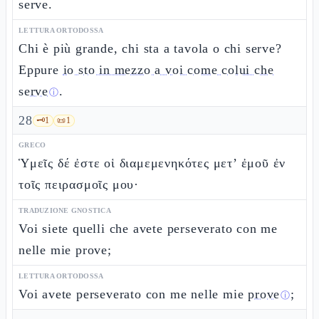
serve.
LETTURA ORTODOSSA
Chi è più grande, chi sta a tavola o chi serve?
Eppure
io sto in mezzo a voi come colui che
serve
.
ⓘ
28
🗝️
1
📜
1
GRECO
Ὑμεῖς δέ ἐστε οἱ διαμεμενηκότες μετ’ ἐμοῦ ἐν
τοῖς πειρασμοῖς μου·
TRADUZIONE GNOSTICA
Voi siete quelli che avete perseverato con me
nelle mie prove;
LETTURA ORTODOSSA
Voi avete perseverato con me nelle mie
prove
;
ⓘ