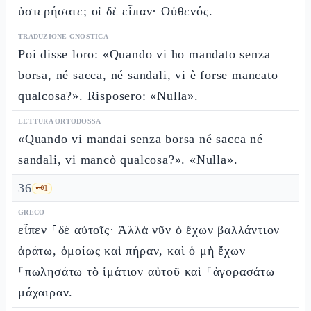
ὑστερήσατε; οἱ δὲ εἶπαν· Οὐθενός.
TRADUZIONE GNOSTICA
Poi disse loro: «Quando vi ho mandato senza
borsa, né sacca, né sandali, vi è forse mancato
qualcosa?». Risposero: «Nulla».
LETTURA ORTODOSSA
«Quando vi mandai senza borsa né sacca né
sandali, vi mancò qualcosa?». «Nulla».
36
🗝️
1
GRECO
εἶπεν ⸀δὲ αὐτοῖς· Ἀλλὰ νῦν ὁ ἔχων βαλλάντιον
ἀράτω, ὁμοίως καὶ πήραν, καὶ ὁ μὴ ἔχων
⸀πωλησάτω τὸ ἱμάτιον αὐτοῦ καὶ ⸀ἀγορασάτω
μάχαιραν.