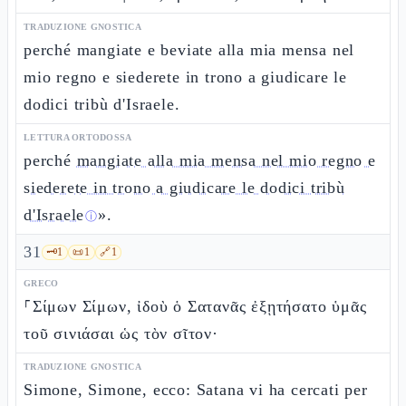
TRADUZIONE GNOSTICA
perché mangiate e beviate alla mia mensa nel
mio regno e siederete in trono a giudicare le
dodici tribù d'Israele.
LETTURA ORTODOSSA
perché
mangiate alla mia mensa nel mio regno e
siederete in trono a giudicare le dodici tribù
d'Israele
».
ⓘ
31
🗝️
1
📜
1
🔗
1
GRECO
⸀Σίμων Σίμων, ἰδοὺ ὁ Σατανᾶς ἐξῃτήσατο ὑμᾶς
τοῦ σινιάσαι ὡς τὸν σῖτον·
TRADUZIONE GNOSTICA
Simone, Simone, ecco: Satana vi ha cercati per