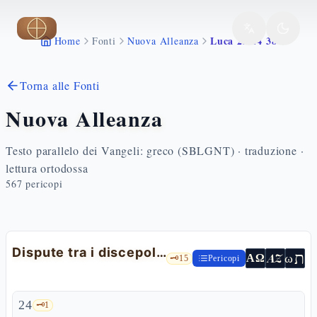
Vai al contenuto principale
Luca 22 24 38
Home
Fonti
Nuova Alleanza
Torna alle Fonti
Nuova Alleanza
Testo parallelo dei Vangeli: greco (SBLGNT) · traduzione ·
lettura ortodossa
567
pericopi
Dispute tra i discepoli e predizioni
ת
AZ
ω
ΑΩ
🗝️
15
Pericopi
24
🗝️
1