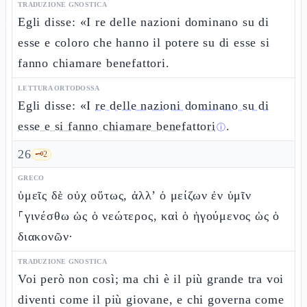
TRADUZIONE GNOSTICA
Egli disse: «I re delle nazioni dominano su di
esse e coloro che hanno il potere su di esse si
fanno chiamare benefattori.
LETTURA ORTODOSSA
Egli disse: «I
re delle nazioni dominano su di
esse e si fanno chiamare benefattori
.
ⓘ
26
🗝️
2
GRECO
ὑμεῖς δὲ οὐχ οὕτως, ἀλλ’ ὁ μείζων ἐν ὑμῖν
⸀γινέσθω ὡς ὁ νεώτερος, καὶ ὁ ἡγούμενος ὡς ὁ
διακονῶν·
TRADUZIONE GNOSTICA
Voi però non così; ma chi è il più grande tra voi
diventi come il più giovane, e chi governa come