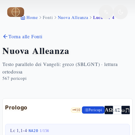
Vai al contenuto principale
Luca 1 1 4
Home
Fonti
Nuova Alleanza
Torna alle Fonti
Nuova Alleanza
Testo parallelo dei Vangeli: greco (SBLGNT) · lettura
ortodossa
567
pericopi
Prologo
ת
AZ
ω
ΑΩ
🗝️
10
Pericopi
Lc 1,1-4
·
·
NA28
1
/
156