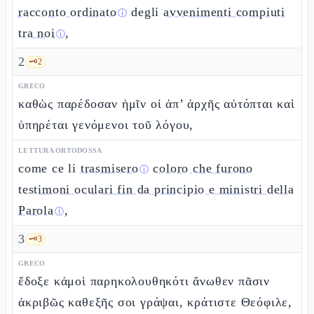
racconto ordinato
degli
avvenimenti compiuti
ⓘ
tra noi
,
ⓘ
2
🗝️
2
GRECO
καθὼς παρέδοσαν ἡμῖν οἱ ἀπ’ ἀρχῆς αὐτόπται καὶ
ὑπηρέται γενόμενοι τοῦ λόγου,
LETTURA ORTODOSSA
come ce li
trasmisero
coloro che furono
ⓘ
testimoni oculari fin da principio e ministri della
Parola
,
ⓘ
3
🗝️
3
GRECO
ἔδοξε κἀμοὶ παρηκολουθηκότι ἄνωθεν πᾶσιν
ἀκριβῶς καθεξῆς σοι γράψαι, κράτιστε Θεόφιλε,