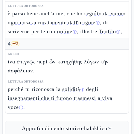
LETTURA ORTODOSSA
è parso bene anch'a me, che ho
seguìto da vicino
ogni cosa accuratamente dall'origine
, di
ⓘ
scriverne per te con
ordine
, illustre
Teofilo
,
ⓘ
ⓘ
4
🗝️
2
GRECO
ἵνα ἐπιγνῷς περὶ ὧν κατηχήθης λόγων τὴν
ἀσφάλειαν.
LETTURA ORTODOSSA
perché tu riconosca la
solidità
degli
ⓘ
insegnamenti che ti furono trasmessi a viva
voce
.
ⓘ
Approfondimento storico-halakhico