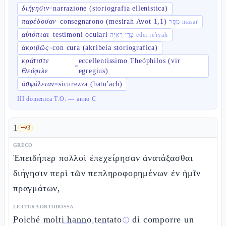
διήγησιν
narrazione (storiografia ellenistica)
=
παρέδοσαν
consegnarono (mesirah Avot 1,1)
=
מָסַר masar
αὐτόπται
testimoni oculari
=
עֵדֵי רְאִיָּה edei re'iyah
ἀκριβῶς
con cura (akribeia storiografica)
=
κράτιστε
eccellentissimo Theóphilos (vir
=
Θεόφιλε
egregius)
ἀσφάλειαν
sicurezza (batu'ach)
=
III domenica T.O. — anno C
1
🗝️
3
GRECO
Ἐπειδήπερ πολλοὶ ἐπεχείρησαν ἀνατάξασθαι
διήγησιν περὶ τῶν πεπληροφορημένων ἐν ἡμῖν
πραγμάτων,
LETTURA ORTODOSSA
Poiché molti hanno tentato
di comporre un
ⓘ