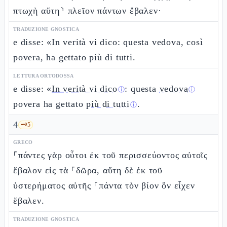
πτωχὴ αὕτη⸃ πλεῖον πάντων ἔβαλεν·
TRADUZIONE GNOSTICA
e disse: «In verità vi dico: questa vedova, così
povera, ha gettato più di tutti.
LETTURA ORTODOSSA
e disse: «
In verità vi dico
: questa
vedova
ⓘ
ⓘ
povera ha gettato
più di tutti
.
ⓘ
4
🗝️
5
GRECO
⸀πάντες γὰρ οὗτοι ἐκ τοῦ περισσεύοντος αὐτοῖς
ἔβαλον εἰς τὰ ⸀δῶρα, αὕτη δὲ ἐκ τοῦ
ὑστερήματος αὐτῆς ⸀πάντα τὸν βίον ὃν εἶχεν
ἔβαλεν.
TRADUZIONE GNOSTICA