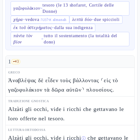
tesoro (le 13 shofarot, Cortile delle
γαζοφυλάκιον
=
Donne)
χήρα
vedova
λεπτὰ δύο
due spiccioli
=
אלמנה almanah
=
ἐκ τοῦ ὑστερήματος
dalla sua indigenza
=
πάντα τὸν
tutto il sostentamento (la totalità del
=
βίον
dono)
1
🗝️
3
GRECO
Ἀναβλέψας δὲ εἶδεν τοὺς βάλλοντας ⸂εἰς τὸ
γαζοφυλάκιον τὰ δῶρα αὐτῶν⸃ πλουσίους.
TRADUZIONE GNOSTICA
Alzàti gli occhi, vide i ricchi che gettavano le
loro offerte nel tesoro.
LETTURA ORTODOSSA
Alzàti gli occhi, vide i
ricchi
che gettavano le
ⓘ