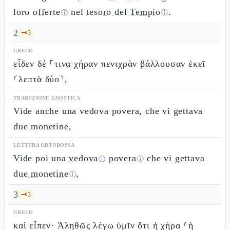
loro
offerte
nel
tesoro del Tempio
.
ⓘ
ⓘ
2
🗝️
3
GRECO
εἶδεν δέ ⸀τινα χήραν πενιχρὰν βάλλουσαν ἐκεῖ
⸂λεπτὰ δύο⸃,
TRADUZIONE GNOSTICA
Vide anche una vedova povera, che vi gettava
due monetine,
LETTURA ORTODOSSA
Vide poi una
vedova
povera
che vi gettava
ⓘ
ⓘ
due monetine
,
ⓘ
3
🗝️
3
GRECO
καὶ εἶπεν· Ἀληθῶς λέγω ὑμῖν ὅτι ἡ χήρα ⸂ἡ