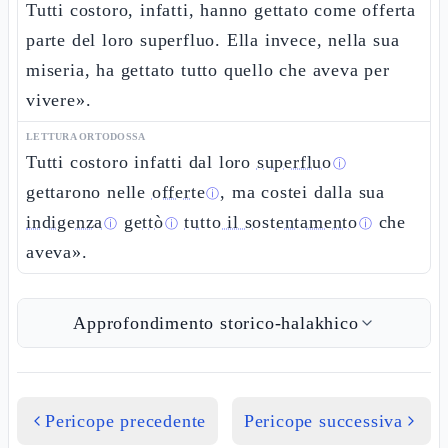
Tutti costoro, infatti, hanno gettato come offerta
parte del loro superfluo. Ella invece, nella sua
miseria, ha gettato tutto quello che aveva per
vivere».
LETTURA ORTODOSSA
Tutti costoro infatti dal loro
superfluo
ⓘ
gettarono nelle
offerte
, ma costei dalla sua
ⓘ
indigenza
gettò
tutto il sostentamento
che
ⓘ
ⓘ
ⓘ
aveva».
Approfondimento storico-halakhico
Pericope precedente
Pericope successiva