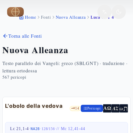
Vai al contenuto principale
Luca 21 1 4
Home
Fonti
Nuova Alleanza
Torna alle Fonti
Nuova Alleanza
Testo parallelo dei Vangeli: greco (SBLGNT) · traduzione ·
lettura ortodossa
567
pericopi
L'obolo della vedova
ת
AZ
ω
ΑΩ
🗝️
14
Pericopi
Lc 21,1-4
·
·
·
//
Mc 12,41-44
NA28
128
/
156