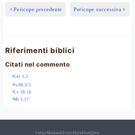
Pericope precedente
Pericope successiva
Riferimenti biblici
Citati nel commento
Ger 1,2
Is 40,3-5
Lv 18,16
Mt 5,17
Salmi
Mishnah
Fonti
Halakhah
Quiz