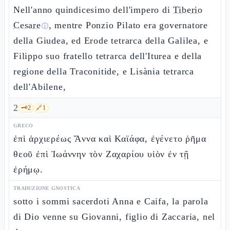
Nell'anno quindicesimo dell'impero di
Tiberio
Cesare
, mentre Ponzio Pilato era governatore
ⓘ
della Giudea, ed Erode tetrarca della Galilea, e
Filippo suo fratello tetrarca dell'Iturea e della
regione della Traconitide, e Lisània tetrarca
dell'Abilene,
2
🗝️
2
🔗
1
GRECO
ἐπὶ ἀρχιερέως Ἅννα καὶ Καϊάφα, ἐγένετο ῥῆμα
θεοῦ ἐπὶ Ἰωάννην τὸν Ζαχαρίου υἱὸν ἐν τῇ
ἐρήμῳ.
TRADUZIONE GNOSTICA
sotto i sommi sacerdoti Anna e Caifa, la parola
di Dio venne su Giovanni, figlio di Zaccaria, nel