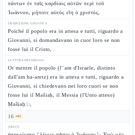
πάντων ἐν ταῖς καρδίαις αὐτῶν περὶ τοῦ
Ἰωάννου, μήποτε αὐτὸς εἴη ὁ χριστός,
TRADUZIONE GNOSTICA
Poiché il popolo era in attesa e tutti, riguardo a
Giovanni, si domandavano in cuor loro se non
fosse lui il Cristo,
LETTURA ORTODOSSA
Or mentre il popolo (l'ʿam d'Israele, distinto
dall'am ha-aretz) era in attesa e tutti, riguardo a
Giovanni, si chiedevano nei loro cuori se non
fosse lui il Mašiaḥ, il Messia (l'Unto atteso)
Mašiaḥ
,
ⓘ
16
🗝️
3
GRECO
ἀπεκρίνατο ⸂λέγων πᾶσιν ὁ Ἰωάννης⸃· Ἐγὼ μὲν