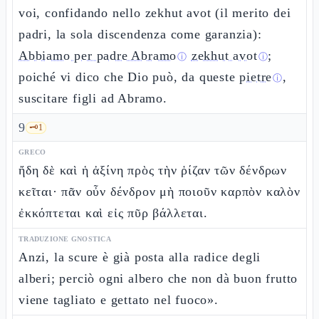
voi, confidando nello zekhut avot (il merito dei
padri, la sola discendenza come garanzia):
Abbiamo per padre Abramo
zekhut avot
;
ⓘ
ⓘ
poiché vi dico che Dio può, da queste
pietre
,
ⓘ
suscitare figli ad Abramo.
9
🗝️
1
GRECO
ἤδη δὲ καὶ ἡ ἀξίνη πρὸς τὴν ῥίζαν τῶν δένδρων
κεῖται· πᾶν οὖν δένδρον μὴ ποιοῦν καρπὸν καλὸν
ἐκκόπτεται καὶ εἰς πῦρ βάλλεται.
TRADUZIONE GNOSTICA
Anzi, la scure è già posta alla radice degli
alberi; perciò ogni albero che non dà buon frutto
viene tagliato e gettato nel fuoco».