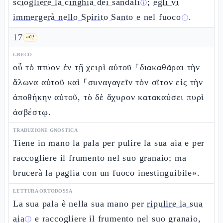
sciogliere la cinghia dei sandali
;
egli vi
ⓘ
immergerà nello Spirito Santo e nel fuoco
.
ⓘ
17
🗝️
2
GRECO
οὗ τὸ πτύον ἐν τῇ χειρὶ αὐτοῦ ⸀διακαθᾶραι τὴν
ἅλωνα αὐτοῦ καὶ ⸀συναγαγεῖν τὸν σῖτον εἰς τὴν
ἀποθήκην αὐτοῦ, τὸ δὲ ἄχυρον κατακαύσει πυρὶ
ἀσβέστῳ.
TRADUZIONE GNOSTICA
Tiene in mano la pala per pulire la sua aia e per
raccogliere il frumento nel suo granaio; ma
brucerà la paglia con un fuoco inestinguibile».
LETTURA ORTODOSSA
La sua pala è nella sua mano per
ripulire la sua
aia
e raccogliere il frumento nel suo granaio,
ⓘ