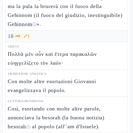
ma la pula la brucerà con il fuoco della
Gehinnom (il fuoco del giudizio, inestinguibile)
Gehinnom
».
ⓘ
18
🗝️
1
🔗
1
GRECO
Πολλὰ μὲν οὖν καὶ ἕτερα παρακαλῶν
εὐηγγελίζετο τὸν λαόν·
TRADUZIONE GNOSTICA
Con molte altre esortazioni Giovanni
evangelizzava il popolo.
LETTURA ORTODOSSA
Così, esortando con molte altre parole,
annunciava la besorah (la buona notizia)
besorah
al popolo (all'ʿam d'Israele).
ⓘ