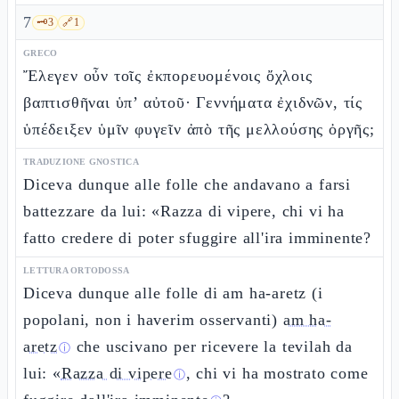
7
🗝️
3
🔗
1
GRECO
Ἔλεγεν οὖν τοῖς ἐκπορευομένοις ὄχλοις
βαπτισθῆναι ὑπ’ αὐτοῦ· Γεννήματα ἐχιδνῶν, τίς
ὑπέδειξεν ὑμῖν φυγεῖν ἀπὸ τῆς μελλούσης ὀργῆς;
TRADUZIONE GNOSTICA
Diceva dunque alle folle che andavano a farsi
battezzare da lui: «Razza di vipere, chi vi ha
fatto credere di poter sfuggire all'ira imminente?
LETTURA ORTODOSSA
Diceva dunque alle folle di am ha-aretz (i
popolani, non i haverim osservanti)
am ha-
aretz
che uscivano per ricevere la tevilah da
ⓘ
lui: «
Razza di vipere
, chi vi ha mostrato come
ⓘ