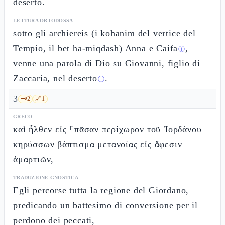
deserto.
LETTURA ORTODOSSA
sotto gli archiereis (i kohanim del vertice del
Tempio, il bet ha-miqdash)
Anna e Caifa
,
ⓘ
venne una parola di Dio su Giovanni, figlio di
Zaccaria, nel
deserto
.
ⓘ
3
🗝️
2
🔗
1
GRECO
καὶ ἦλθεν εἰς ⸀πᾶσαν περίχωρον τοῦ Ἰορδάνου
κηρύσσων βάπτισμα μετανοίας εἰς ἄφεσιν
ἁμαρτιῶν,
TRADUZIONE GNOSTICA
Egli percorse tutta la regione del Giordano,
predicando un battesimo di conversione per il
perdono dei peccati,