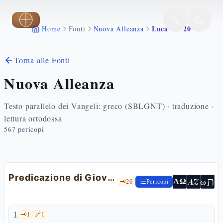
Vai al contenuto principale
Luca 3 1 20
Home
Fonti
Nuova Alleanza
Torna alle Fonti
Nuova Alleanza
Testo parallelo dei Vangeli: greco (SBLGNT) · traduzione ·
lettura ortodossa
567
pericopi
Predicazione di Giovanni Battista
ת
AZ
ω
ΑΩ
🗝️
26
Pericopi
1
🗝️
1
🔗
1