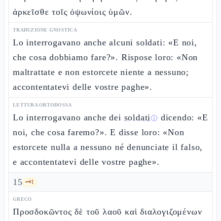
ἀρκεῖσθε τοῖς ὀψωνίοις ὑμῶν.
TRADUZIONE GNOSTICA
Lo interrogavano anche alcuni soldati: «E noi,
che cosa dobbiamo fare?». Rispose loro: «Non
maltrattate e non estorcete niente a nessuno;
accontentatevi delle vostre paghe».
LETTURA ORTODOSSA
Lo interrogavano anche dei
soldati
dicendo: «E
ⓘ
noi, che cosa faremo?». E disse loro: «Non
estorcete nulla a nessuno né denunciate il falso,
e accontentatevi delle vostre paghe».
15
🗝️
1
GRECO
Προσδοκῶντος δὲ τοῦ λαοῦ καὶ διαλογιζομένων