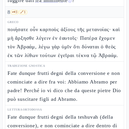
fuggire dall'
ira imminente
?
ⓘ
8
🗝️
3
🔗
1
GRECO
ποιήσατε οὖν καρποὺς ἀξίους τῆς μετανοίας· καὶ
μὴ ἄρξησθε λέγειν ἐν ἑαυτοῖς· Πατέρα ἔχομεν
τὸν Ἀβραάμ, λέγω γὰρ ὑμῖν ὅτι δύναται ὁ θεὸς
ἐκ τῶν λίθων τούτων ἐγεῖραι τέκνα τῷ Ἀβραάμ.
TRADUZIONE GNOSTICA
Fate dunque frutti degni della conversione e non
cominciate a dire fra voi: Abbiamo Abramo per
padre! Perché io vi dico che da queste pietre Dio
può suscitare figli ad Abramo.
LETTURA ORTODOSSA
Fate dunque frutti degni della teshuvah (della
conversione), e non cominciate a dire dentro di