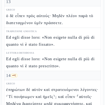
13
GRECO
ὁ δὲ εἶπεν πρὸς αὐτούς· Μηδὲν πλέον παρὰ τὸ
διατεταγμένον ὑμῖν πράσσετε.
TRADUZIONE GNOSTICA
Ed egli disse loro: «Non esigete nulla di più di
quanto vi è stato fissato».
LETTURA ORTODOSSA
Ed egli disse loro: «Non esigete nulla di più di
quanto vi è stato prescritto».
14
🗝️
1
GRECO
ἐπηρώτων δὲ αὐτὸν καὶ στρατευόμενοι λέγοντες·
⸂Τί ποιήσωμεν καὶ ἡμεῖς⸃; καὶ εἶπεν ⸀αὐτοῖς·
Μηδένα διασείσητε μηδὲ συκοφαντήσητε, καὶ