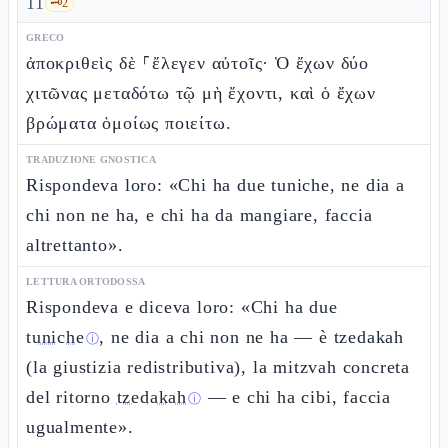
11
🗝️
2
GRECO
ἀποκριθεὶς δὲ ⸀ἔλεγεν αὐτοῖς· Ὁ ἔχων δύο
χιτῶνας μεταδότω τῷ μὴ ἔχοντι, καὶ ὁ ἔχων
βρώματα ὁμοίως ποιείτω.
TRADUZIONE GNOSTICA
Rispondeva loro: «Chi ha due tuniche, ne dia a
chi non ne ha, e chi ha da mangiare, faccia
altrettanto».
LETTURA ORTODOSSA
Rispondeva e diceva loro: «Chi ha due
tuniche
, ne dia a chi non ne ha — è tzedakah
ⓘ
(la giustizia redistributiva), la mitzvah concreta
del ritorno
tzedakah
— e chi ha cibi, faccia
ⓘ
ugualmente».