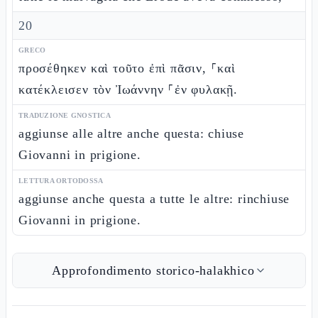
20
GRECO
προσέθηκεν καὶ τοῦτο ἐπὶ πᾶσιν, ⸀καὶ
κατέκλεισεν τὸν Ἰωάννην ⸀ἐν φυλακῇ.
TRADUZIONE GNOSTICA
aggiunse alle altre anche questa: chiuse
Giovanni in prigione.
LETTURA ORTODOSSA
aggiunse anche questa a tutte le altre: rinchiuse
Giovanni in prigione.
Approfondimento storico-halakhico