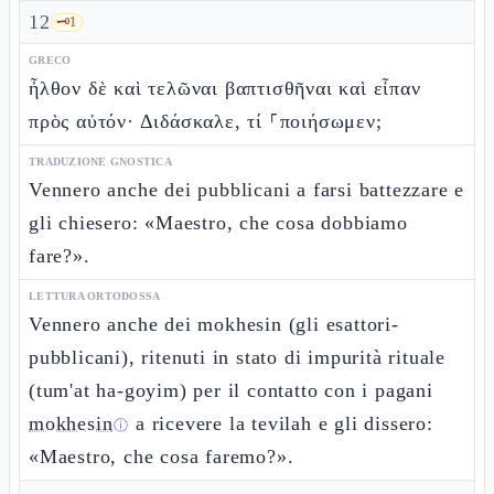
12
🗝️
1
GRECO
ἦλθον δὲ καὶ τελῶναι βαπτισθῆναι καὶ εἶπαν
πρὸς αὐτόν· Διδάσκαλε, τί ⸀ποιήσωμεν;
TRADUZIONE GNOSTICA
Vennero anche dei pubblicani a farsi battezzare e
gli chiesero: «Maestro, che cosa dobbiamo
fare?».
LETTURA ORTODOSSA
Vennero anche dei mokhesin (gli esattori-
pubblicani), ritenuti in stato di impurità rituale
(tum'at ha-goyim) per il contatto con i pagani
mokhesin
a ricevere la tevilah e gli dissero:
ⓘ
«Maestro, che cosa faremo?».