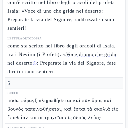
com'è scritto nel libro degli oracoli del profeta
Isaia: «Voce di uno che grida nel deserto:
Preparate la via del Signore, raddrizzate i suoi
sentieri!
LETTURA ORTODOSSA
come sta scritto nel libro degli oracoli di Isaia,
tra i Neviim (i Profeti): «
Voce di uno che grida
nel deserto
: Preparate la via del Signore, fate
ⓘ
diritti i suoi sentieri.
5
GRECO
πᾶσα φάραγξ πληρωθήσεται καὶ πᾶν ὄρος καὶ
βουνὸς ταπεινωθήσεται, καὶ ἔσται τὰ σκολιὰ εἰς
⸀εὐθείαν καὶ αἱ τραχεῖαι εἰς ὁδοὺς λείας·
TRADUZIONE GNOSTICA