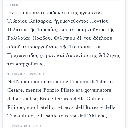
GRECO
Ἐν ἔτει δὲ πεντεκαιδεκάτῳ τῆς ἡγεμονίας
Τιβερίου Καίσαρος, ἡγεμονεύοντος Ποντίου
Πιλάτου τῆς Ἰουδαίας, καὶ τετρααρχοῦντος τῆς
Γαλιλαίας Ἡρῴδου, Φιλίππου δὲ τοῦ ἀδελφοῦ
αὐτοῦ τετρααρχοῦντος τῆς Ἰτουραίας καὶ
Τραχωνίτιδος χώρας, καὶ Λυσανίου τῆς Ἀβιληνῆς
τετρααρχοῦντος,
TRADUZIONE GNOSTICA
Nell'anno quindicesimo dell'impero di Tiberio
Cesare, mentre Ponzio Pilato era governatore
della Giudea, Erode tetrarca della Galilea, e
Filippo, suo fratello, tetrarca dell'Iturea e della
Traconitide, e Lisània tetrarca dell'Abilene,
LETTURA ORTODOSSA