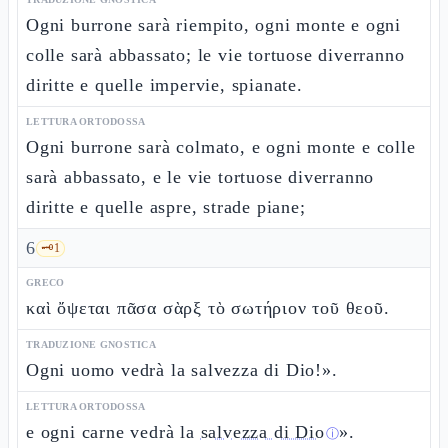
Ogni burrone sarà riempito, ogni monte e ogni
colle sarà abbassato; le vie tortuose diverranno
diritte e quelle impervie, spianate.
LETTURA ORTODOSSA
Ogni burrone sarà colmato, e ogni monte e colle
sarà abbassato, e le vie tortuose diverranno
diritte e quelle aspre, strade piane;
6
🗝️
1
GRECO
καὶ ὄψεται πᾶσα σὰρξ τὸ σωτήριον τοῦ θεοῦ.
TRADUZIONE GNOSTICA
Ogni uomo vedrà la salvezza di Dio!».
LETTURA ORTODOSSA
e ogni carne vedrà la
salvezza di Dio
».
ⓘ