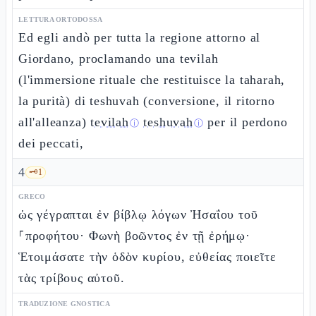
LETTURA ORTODOSSA
Ed egli andò per tutta la regione attorno al
Giordano, proclamando una tevilah
(l'immersione rituale che restituisce la taharah,
la purità) di teshuvah (conversione, il ritorno
all'alleanza)
tevilah
teshuvah
per il perdono
ⓘ
ⓘ
dei peccati,
4
🗝️
1
GRECO
ὡς γέγραπται ἐν βίβλῳ λόγων Ἠσαΐου τοῦ
⸀προφήτου· Φωνὴ βοῶντος ἐν τῇ ἐρήμῳ·
Ἑτοιμάσατε τὴν ὁδὸν κυρίου, εὐθείας ποιεῖτε
τὰς τρίβους αὐτοῦ.
TRADUZIONE GNOSTICA