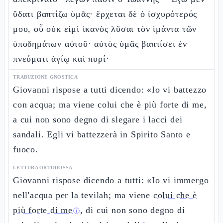
ὕδατι βαπτίζω ὑμᾶς· ἔρχεται δὲ ὁ ἰσχυρότερός
μου, οὗ οὐκ εἰμὶ ἱκανὸς λῦσαι τὸν ἱμάντα τῶν
ὑποδημάτων αὐτοῦ· αὐτὸς ὑμᾶς βαπτίσει ἐν
πνεύματι ἁγίῳ καὶ πυρί·
TRADUZIONE GNOSTICA
Giovanni rispose a tutti dicendo: «Io vi battezzo
con acqua; ma viene colui che è più forte di me,
a cui non sono degno di slegare i lacci dei
sandali. Egli vi battezzerà in Spirito Santo e
fuoco.
LETTURA ORTODOSSA
Giovanni rispose dicendo a tutti: «Io vi immergo
nell'acqua per la tevilah; ma viene
colui che è
più forte di me
, di cui non sono degno di
ⓘ