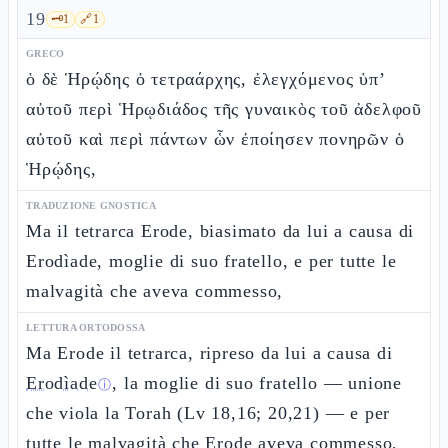
19
🗝️
1
🔗
1
GRECO
ὁ δὲ Ἡρῴδης ὁ τετραάρχης, ἐλεγχόμενος ὑπ’
αὐτοῦ περὶ Ἡρῳδιάδος τῆς γυναικὸς τοῦ ἀδελφοῦ
αὐτοῦ καὶ περὶ πάντων ὧν ἐποίησεν πονηρῶν ὁ
Ἡρῴδης,
TRADUZIONE GNOSTICA
Ma il tetrarca Erode, biasimato da lui a causa di
Erodìade, moglie di suo fratello, e per tutte le
malvagità che aveva commesso,
LETTURA ORTODOSSA
Ma Erode il tetrarca, ripreso da lui a causa di
Erodìade
, la moglie di suo fratello — unione
ⓘ
che viola la Torah (Lv 18,16; 20,21) — e per
tutte le malvagità che Erode aveva commesso,