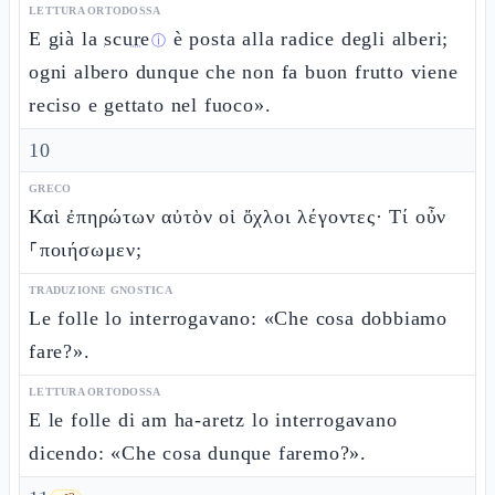
LETTURA ORTODOSSA
E già la
scure
è posta alla radice degli alberi;
ⓘ
ogni albero dunque che non fa buon frutto viene
reciso e gettato nel fuoco».
10
GRECO
Καὶ ἐπηρώτων αὐτὸν οἱ ὄχλοι λέγοντες· Τί οὖν
⸀ποιήσωμεν;
TRADUZIONE GNOSTICA
Le folle lo interrogavano: «Che cosa dobbiamo
fare?».
LETTURA ORTODOSSA
E le folle di am ha-aretz lo interrogavano
dicendo: «Che cosa dunque faremo?».