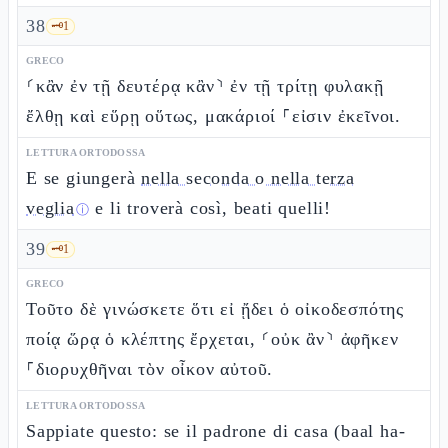
38
🗝️
1
GRECO
⸂κἂν ἐν τῇ δευτέρᾳ κἂν⸃ ἐν τῇ τρίτῃ φυλακῇ
ἔλθῃ καὶ εὕρῃ οὕτως, μακάριοί ⸀εἰσιν ἐκεῖνοι.
LETTURA ORTODOSSA
E se giungerà
nella seconda o nella terza
veglia
e li troverà così, beati quelli!
ⓘ
39
🗝️
1
GRECO
Τοῦτο δὲ γινώσκετε ὅτι εἰ ᾔδει ὁ οἰκοδεσπότης
ποίᾳ ὥρᾳ ὁ κλέπτης ἔρχεται, ⸂οὐκ ἂν⸃ ἀφῆκεν
⸀διορυχθῆναι τὸν οἶκον αὐτοῦ.
LETTURA ORTODOSSA
Sappiate questo: se il padrone di casa (baal ha-