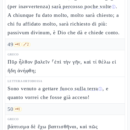
(per inavvertenza)
sarà percosso poche volte
.
ⓘ
A chiunque fu dato molto, molto sarà chiesto; a
chi fu affidato molto, sarà richiesto di più:
passivum divinum, è Dio che dà e chiede conto.
49
🗝️
1
🔗
2
GRECO
Πῦρ ἦλθον βαλεῖν ⸀ἐπὶ τὴν γῆν, καὶ τί θέλω εἰ
ἤδη ἀνήφθη;
LETTURA ORTODOSSA
Sono venuto a gettare
fuoco sulla terra
, e
ⓘ
quanto vorrei che fosse già acceso!
50
🗝️
1
GRECO
βάπτισμα δὲ ἔχω βαπτισθῆναι, καὶ πῶς