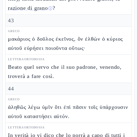
razione di grano
?
ⓘ
43
GRECO
μακάριος ὁ δοῦλος ἐκεῖνος, ὃν ἐλθὼν ὁ κύριος
αὐτοῦ εὑρήσει ποιοῦντα οὕτως·
LETTURA ORTODOSSA
Beato quel servo che il suo padrone, venendo,
troverà a fare così.
44
GRECO
ἀληθῶς λέγω ὑμῖν ὅτι ἐπὶ πᾶσιν τοῖς ὑπάρχουσιν
αὐτοῦ καταστήσει αὐτόν.
LETTURA ORTODOSSA
In verità io vi dico che lo porrà a capo di tutti i