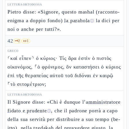
LETTURA ORTODOSSA
Pietro disse: «Signore, questo mashal (racconto-
enigma a doppio fondo)
la parabola
la dici per
ⓘ
noi o anche per tutti?».
42
🗝️
2
📜
1
GRECO
⸂καὶ εἶπεν⸃ ὁ κύριος· Τίς ἄρα ἐστὶν ὁ πιστὸς
οἰκονόμος, ⸀ὁ φρόνιμος, ὃν καταστήσει ὁ κύριος
ἐπὶ τῆς θεραπείας αὐτοῦ τοῦ διδόναι ἐν καιρῷ
⸀τὸ σιτομέτριον;
LETTURA ORTODOSSA
Il Signore disse: «Chi è dunque l’
amministratore
fidato e prudente
, che il padrone porrà a capo
ⓘ
della sua servitù per distribuire a suo tempo (be-
itto), nella tzedakah del provvedere giusto, la