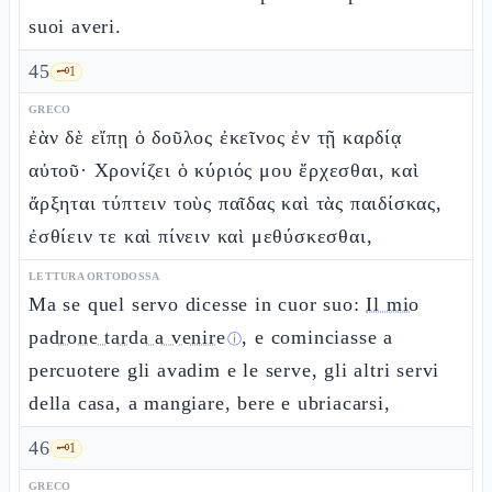
suoi averi.
45
🗝️
1
GRECO
ἐὰν δὲ εἴπῃ ὁ δοῦλος ἐκεῖνος ἐν τῇ καρδίᾳ
αὐτοῦ· Χρονίζει ὁ κύριός μου ἔρχεσθαι, καὶ
ἄρξηται τύπτειν τοὺς παῖδας καὶ τὰς παιδίσκας,
ἐσθίειν τε καὶ πίνειν καὶ μεθύσκεσθαι,
LETTURA ORTODOSSA
Ma se quel servo dicesse in cuor suo:
Il mio
padrone tarda a venire
, e cominciasse a
ⓘ
percuotere gli avadim e le serve, gli altri servi
della casa, a mangiare, bere e ubriacarsi,
46
🗝️
1
GRECO