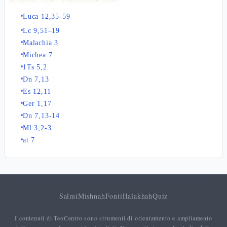
Luca 12,35-59
Lc 9,51–19
Malachia 3
Michea 7
1Ts 5,2
Dn 7,13
Es 12,11
Ger 1,17
Dn 7,13-14
Ml 3,2-3
at 7
Salmi
Mishnah
Fonti
Halakhah
Quiz
I contenuti di TeoCentro sono strumenti di orientamento e ampliamento