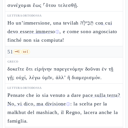
συνέχομαι ἕως ⸀ὅτου τελεσθῇ.
LETTURA ORTODOSSA
Ho un’immersione, una tevilah תְּבִילָה
con cui
devo essere immerso
, e come sono angosciato
ⓘ
finché non sia compiuta!
51
🗝️
1
📜
1
GRECO
δοκεῖτε ὅτι εἰρήνην παρεγενόμην δοῦναι ἐν τῇ
γῇ; οὐχί, λέγω ὑμῖν, ἀλλ’ ἢ διαμερισμόν.
LETTURA ORTODOSSA
Pensate che io sia venuto a dare
pace sulla terra?
No, vi dico, ma divisione
: la scelta per la
ⓘ
malkhut del mashiach, il Regno, lacera anche la
famiglia.