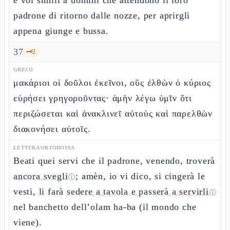
e voi simili a uomini che attendono il loro
padrone di ritorno dalle nozze, per aprirgli
appena giunge e bussa.
37
🗝️
2
GRECO
μακάριοι οἱ δοῦλοι ἐκεῖνοι, οὓς ἐλθὼν ὁ κύριος
εὑρήσει γρηγοροῦντας· ἀμὴν λέγω ὑμῖν ὅτι
περιζώσεται καὶ ἀνακλινεῖ αὐτοὺς καὶ παρελθὼν
διακονήσει αὐτοῖς.
LETTURA ORTODOSSA
Beati quei servi che il padrone, venendo, troverà
ancora svegli
; amèn, io vi dico, si cingerà le
ⓘ
vesti, li farà
sedere a tavola e passerà a servirli
ⓘ
nel banchetto dell’olam ha-ba (il mondo che
viene).