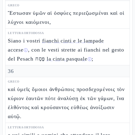
GRECO
Ἔστωσαν ὑμῶν αἱ ὀσφύες περιεζωσμέναι καὶ οἱ
λύχνοι καιόμενοι,
LETTURA ORTODOSSA
Siano i vostri
fianchi cinti e le lampade
accese
, con le vesti strette ai fianchi nel gesto
ⓘ
del Pesach פֶּסַח
la cinta pasquale
;
ⓘ
36
GRECO
καὶ ὑμεῖς ὅμοιοι ἀνθρώποις προσδεχομένοις τὸν
κύριον ἑαυτῶν πότε ἀναλύσῃ ἐκ τῶν γάμων, ἵνα
ἐλθόντος καὶ κρούσαντος εὐθέως ἀνοίξωσιν
αὐτῷ.
LETTURA ORTODOSSA