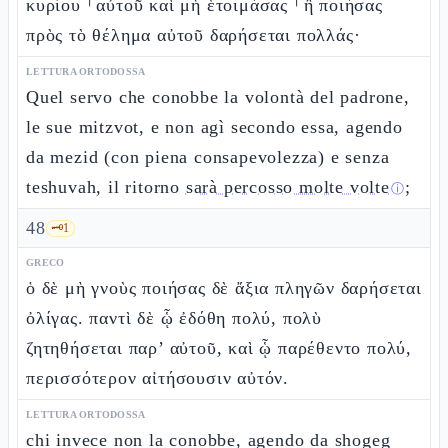
κυρίου ⸀αὐτοῦ καὶ μὴ ἑτοιμάσας ⸀ἢ ποιήσας
πρὸς τὸ θέλημα αὐτοῦ δαρήσεται πολλάς·
LETTURA ORTODOSSA
Quel servo che conobbe la volontà del padrone,
le sue mitzvot, e non agì secondo essa, agendo
da mezid (con piena consapevolezza) e senza
teshuvah, il ritorno
sarà percosso molte volte
;
ⓘ
48
🗝️
1
GRECO
ὁ δὲ μὴ γνοὺς ποιήσας δὲ ἄξια πληγῶν δαρήσεται
ὀλίγας. παντὶ δὲ ᾧ ἐδόθη πολύ, πολὺ
ζητηθήσεται παρ’ αὐτοῦ, καὶ ᾧ παρέθεντο πολύ,
περισσότερον αἰτήσουσιν αὐτόν.
LETTURA ORTODOSSA
chi invece non la conobbe, agendo da shogeg