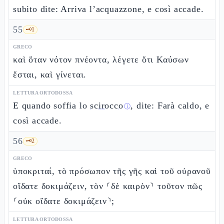
subito dite: Arriva l’acquazzone, e così accade.
55
🗝️
1
GRECO
καὶ ὅταν νότον πνέοντα, λέγετε ὅτι Καύσων
ἔσται, καὶ γίνεται.
LETTURA ORTODOSSA
E quando soffia lo
scirocco
, dite: Farà caldo, e
ⓘ
così accade.
56
🗝️
2
GRECO
ὑποκριταί, τὸ πρόσωπον τῆς γῆς καὶ τοῦ οὐρανοῦ
οἴδατε δοκιμάζειν, τὸν ⸂δὲ καιρὸν⸃ τοῦτον πῶς
⸂οὐκ οἴδατε δοκιμάζειν⸃;
LETTURA ORTODOSSA