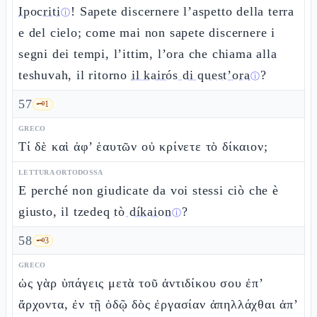
Ipocriti
! Sapete discernere l’aspetto della terra
ⓘ
e del cielo; come mai non sapete discernere i
segni dei tempi, l’ittim, l’ora che chiama alla
teshuvah, il ritorno
il kairós di quest’ora
?
ⓘ
57
🗝️
1
GRECO
Τί δὲ καὶ ἀφ’ ἑαυτῶν οὐ κρίνετε τὸ δίκαιον;
LETTURA ORTODOSSA
E perché non giudicate da voi stessi ciò che è
giusto, il tzedeq
tò díkaion
?
ⓘ
58
🗝️
3
GRECO
ὡς γὰρ ὑπάγεις μετὰ τοῦ ἀντιδίκου σου ἐπ’
ἄρχοντα, ἐν τῇ ὁδῷ δὸς ἐργασίαν ἀπηλλάχθαι ἀπ’