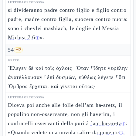
LETTURA ORTODOSSA
si divideranno padre contro figlio e figlio contro
padre, madre contro figlia, suocera contro nuora:
sono i chevlei mashiach, le doglie del Messia
Michea 7,6
».
ⓘ
54
🗝️
2
GRECO
Ἔλεγεν δὲ καὶ τοῖς ὄχλοις· Ὅταν ⸀ἴδητε νεφέλην
ἀνατέλλουσαν ⸀ἐπὶ δυσμῶν, εὐθέως λέγετε ⸀ὅτι
Ὄμβρος ἔρχεται, καὶ γίνεται οὕτως·
LETTURA ORTODOSSA
Diceva poi anche alle folle dell’am ha-aretz, il
popolino non-osservante, non gli haverim, i
confratelli osservanti della purità
ʿam ha-aretz
:
ⓘ
«Quando vedete una nuvola salire
da ponente
,
ⓘ