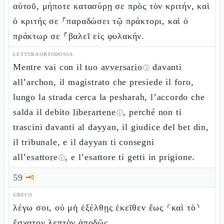
αὐτοῦ, μήποτε κατασύρῃ σε πρὸς τὸν κριτήν, καὶ
ὁ κριτής σε ⸀παραδώσει τῷ πράκτορι, καὶ ὁ
πράκτωρ σε ⸀βαλεῖ εἰς φυλακήν.
LETTURA ORTODOSSA
Mentre vai con il tuo
avversario
davanti
ⓘ
all’archon, il magistrato che presiede il foro,
lungo la strada cerca la pesharah, l’accordo che
salda il debito
liberartene
, perché non ti
ⓘ
trascini davanti al dayyan, il giudice del bet din,
il tribunale, e il dayyan ti consegni
all’
esattore
, e l’esattore ti getti in prigione.
ⓘ
59
🗝️
1
GRECO
λέγω σοι, οὐ μὴ ἐξέλθῃς ἐκεῖθεν ἕως ⸂καὶ τὸ⸃
ἔσχατον λεπτὸν ἀποδῷς.