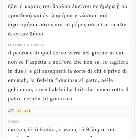
ἥξει ὁ κύριος τοῦ δούλου ἐκείνου ἐν ἡμέρᾳ ᾗ οὐ
προσδοκᾷ καὶ ἐν ὥρᾳ ᾗ οὐ γινώσκει, καὶ
διχοτομήσει αὐτὸν καὶ τὸ μέρος αὐτοῦ μετὰ τῶν
ἀπίστων θήσει.
LETTURA ORTODOSSA
il padrone di quel servo verrà nel giorno in cui
non se l’aspetta e nell’ora che non sa,
lo taglierà
in due
e gli assegnerà la sorte di chi è privo di
ⓘ
emunah, la fedeltà fiduciosa al patto, nella
gehinnom, i mechalelei ha-brit che hanno rotto il
patto, nel din (il giudizio).
47
🗝️
1
📜
1
GRECO
ἐκεῖνος δὲ ὁ δοῦλος ὁ γνοὺς τὸ θέλημα τοῦ