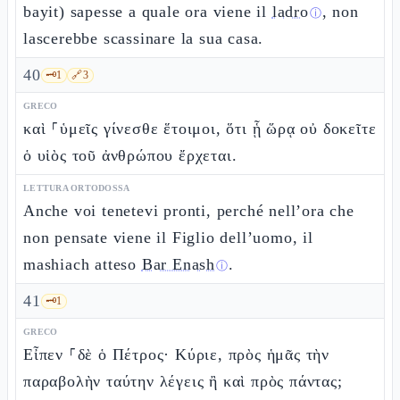
bayit) sapesse a quale ora viene il
ladro
, non
ⓘ
lascerebbe scassinare la sua casa.
40
🗝️
1
🔗
3
GRECO
καὶ ⸀ὑμεῖς γίνεσθε ἕτοιμοι, ὅτι ᾗ ὥρᾳ οὐ δοκεῖτε
ὁ υἱὸς τοῦ ἀνθρώπου ἔρχεται.
LETTURA ORTODOSSA
Anche voi tenetevi pronti, perché nell’ora che
non pensate viene il Figlio dell’uomo, il
mashiach atteso
Bar Enash
.
ⓘ
41
🗝️
1
GRECO
Εἶπεν ⸀δὲ ὁ Πέτρος· Κύριε, πρὸς ἡμᾶς τὴν
παραβολὴν ταύτην λέγεις ἢ καὶ πρὸς πάντας;