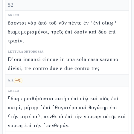
52
GRECO
ἔσονται γὰρ ἀπὸ τοῦ νῦν πέντε ἐν ⸂ἑνὶ οἴκῳ⸃
διαμεμερισμένοι, τρεῖς ἐπὶ δυσὶν καὶ δύο ἐπὶ
τρισίν,
LETTURA ORTODOSSA
D’ora innanzi cinque in una sola casa saranno
divisi, tre contro due e due contro tre;
53
🗝️
1
GRECO
⸀διαμερισθήσονται πατὴρ ἐπὶ υἱῷ καὶ υἱὸς ἐπὶ
πατρί, μήτηρ ⸀ἐπὶ ⸀θυγατέρα καὶ θυγάτηρ ἐπὶ
⸂τὴν μητέρα⸃, πενθερὰ ἐπὶ τὴν νύμφην αὐτῆς καὶ
νύμφη ἐπὶ τὴν ⸀πενθεράν.