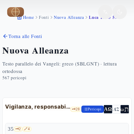
Vai al contenuto principale
Luca 12 35 59
Home
Fonti
Nuova Alleanza
Torna alle Fonti
Nuova Alleanza
Testo parallelo dei Vangeli: greco (SBLGNT) · lettura
ortodossa
567
pericopi
Vigilanza, responsabilità e discernimento
ת
AZ
ω
ΑΩ
🗝️
28
Pericopi
35
🗝️
2
🔗
4