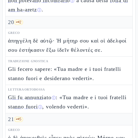
non potevano incontrarlo
a causa della
folla di
ⓘ
am ha-aretz
.
ⓘ
20
🗝️
2
GRECO
ἀπηγγέλη δὲ αὐτῷ· Ἡ μήτηρ σου καὶ οἱ ἀδελφοί
σου ἑστήκασιν ἔξω ἰδεῖν θέλοντές σε.
TRADUZIONE GNOSTICA
Gli fecero sapere: «Tua madre e i tuoi fratelli
stanno fuori e desiderano vederti».
LETTURA ORTODOSSA
Gli fu annunziato
: «Tua madre e i tuoi fratelli
ⓘ
stanno fuori
, volendo vederti».
ⓘ
21
🗝️
5
GRECO
ὁ δὲ ἀποκριθεὶς εἶπεν πρὸς αὐτούς· Μήτηρ μου