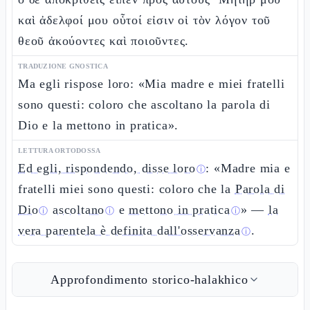
καὶ ἀδελφοί μου οὗτοί εἰσιν οἱ τὸν λόγον τοῦ
θεοῦ ἀκούοντες καὶ ποιοῦντες.
TRADUZIONE GNOSTICA
Ma egli rispose loro: «Mia madre e miei fratelli
sono questi: coloro che ascoltano la parola di
Dio e la mettono in pratica».
LETTURA ORTODOSSA
Ed egli, rispondendo, disse loro
: «Madre mia e
ⓘ
fratelli miei sono questi: coloro che la
Parola di
Dio
ascoltano
e
mettono in pratica
» —
la
ⓘ
ⓘ
ⓘ
vera parentela è definita dall'osservanza
.
ⓘ
Approfondimento storico-halakhico