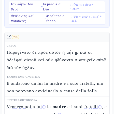
τὸν λόγον τοῦ
la parola di
דבר אלהים devar
=
Elohim
θεοῦ
Dio
ἀκούοντες καὶ
ascoltano e
שמע + עשה shema' +
=
asàh
ποιοῦντες
fanno
19
🗝️
4
GRECO
Παρεγένετο δὲ πρὸς αὐτὸν ἡ μήτηρ καὶ οἱ
ἀδελφοὶ αὐτοῦ καὶ οὐκ ἠδύναντο συντυχεῖν αὐτῷ
διὰ τὸν ὄχλον.
TRADUZIONE GNOSTICA
E andarono da lui la madre e i suoi fratelli, ma
non potevano avvicinarlo a causa della folla.
LETTURA ORTODOSSA
Vennero poi a lui
la
madre
e i suoi
fratelli
, e
ⓘ
ⓘ