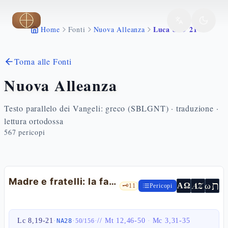
Vai al contenuto principale
Luca 8 19 21
Home
Fonti
Nuova Alleanza
Torna alle Fonti
Nuova Alleanza
Testo parallelo dei Vangeli: greco (SBLGNT) · traduzione ·
lettura ortodossa
567
pericopi
Madre e fratelli: la famiglia della Parola — Lc 8,19-21
ת
AZ
ω
ΑΩ
🗝️
11
Pericopi
Lc 8,19-21
·
·
·
//
Mt 12,46-50
·
Mc 3,31-35
NA28
50
/
156