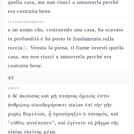
quella casa, ma non riuscì a smuoverla perché
era costruita bene.
LETTURA ORTODOSSA
a un uomo che, costruendo una casa, ha scavato
in profondità e ha posto le
fondamenta sulla
roccia
. Venuta la piena, il fiume investì quella
ⓘ
casa, ma non riuscì a smuoverla perché era
costruita bene.
49
GRECO
ὁ δὲ ἀκούσας καὶ μὴ ποιήσας ὅμοιός ἐστιν
ἀνθρώπῳ οἰκοδομήσαντι οἰκίαν ἐπὶ τὴν γῆν
χωρὶς θεμελίου, ᾗ προσέρηξεν ὁ ποταμός, καὶ
⸂εὐθὺς συνέπεσεν⸃, καὶ ἐγένετο τὸ ῥῆγμα τῆς
οἰκίας ἐκείνης μέγα.