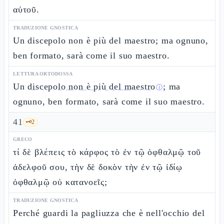
αὐτοῦ.
TRADUZIONE GNOSTICA
Un discepolo non è più del maestro; ma ognuno,
ben formato, sarà come il suo maestro.
LETTURA ORTODOSSA
Un
discepolo non è più del maestro
; ma
ⓘ
ognuno, ben formato, sarà come il suo maestro.
41
🗝️
2
GRECO
τί δὲ βλέπεις τὸ κάρφος τὸ ἐν τῷ ὀφθαλμῷ τοῦ
ἀδελφοῦ σου, τὴν δὲ δοκὸν τὴν ἐν τῷ ἰδίῳ
ὀφθαλμῷ οὐ κατανοεῖς;
TRADUZIONE GNOSTICA
Perché guardi la pagliuzza che è nell'occhio del