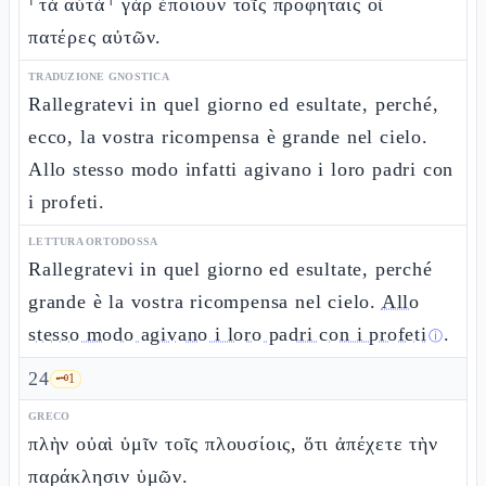
⸂τὰ αὐτὰ⸃ γὰρ ἐποίουν τοῖς προφήταις οἱ
πατέρες αὐτῶν.
TRADUZIONE GNOSTICA
Rallegratevi in quel giorno ed esultate, perché,
ecco, la vostra ricompensa è grande nel cielo.
Allo stesso modo infatti agivano i loro padri con
i profeti.
LETTURA ORTODOSSA
Rallegratevi in quel giorno ed esultate, perché
grande è la vostra ricompensa nel cielo.
Allo
stesso modo agivano i loro padri con i profeti
.
ⓘ
24
🗝️
1
GRECO
πλὴν οὐαὶ ὑμῖν τοῖς πλουσίοις, ὅτι ἀπέχετε τὴν
παράκλησιν ὑμῶν.