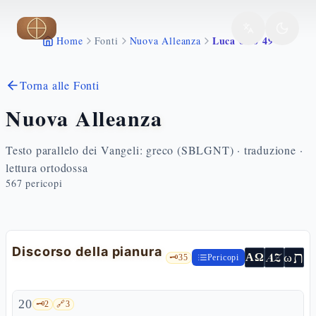
Vai al contenuto principale
Luca 6 20 49
Home
Fonti
Nuova Alleanza
Torna alle Fonti
Nuova Alleanza
Testo parallelo dei Vangeli: greco (SBLGNT) · traduzione ·
lettura ortodossa
567
pericopi
Discorso della pianura
ת
AZ
ω
ΑΩ
🗝️
35
Pericopi
20
🗝️
2
🔗
3