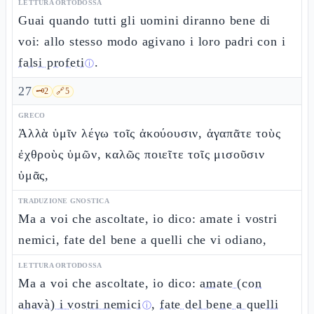
LETTURA ORTODOSSA
Guai quando tutti gli uomini diranno bene di
voi: allo stesso modo agivano i loro padri con i
falsi profeti
.
ⓘ
27
🗝️
2
🔗
5
GRECO
Ἀλλὰ ὑμῖν λέγω τοῖς ἀκούουσιν, ἀγαπᾶτε τοὺς
ἐχθροὺς ὑμῶν, καλῶς ποιεῖτε τοῖς μισοῦσιν
ὑμᾶς,
TRADUZIONE GNOSTICA
Ma a voi che ascoltate, io dico: amate i vostri
nemici, fate del bene a quelli che vi odiano,
LETTURA ORTODOSSA
Ma a voi che ascoltate, io dico:
amate (con
ahavà) i vostri nemici
,
fate del bene a quelli
ⓘ