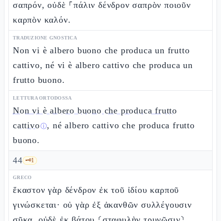
σαπρόν, οὐδὲ ⸀πάλιν δένδρον σαπρὸν ποιοῦν
καρπὸν καλόν.
TRADUZIONE GNOSTICA
Non vi è albero buono che produca un frutto
cattivo, né vi è albero cattivo che produca un
frutto buono.
LETTURA ORTODOSSA
Non vi è albero buono che produca frutto
cattivo
, né albero cattivo che produca frutto
ⓘ
buono.
44
🗝️
1
GRECO
ἕκαστον γὰρ δένδρον ἐκ τοῦ ἰδίου καρποῦ
γινώσκεται· οὐ γὰρ ἐξ ἀκανθῶν συλλέγουσιν
σῦκα, οὐδὲ ἐκ βάτου ⸂σταφυλὴν τρυγῶσιν⸃.