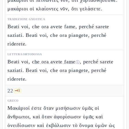
μακάριοι οἱ πεινῶντες νῦν, ὅτι χορτασθήσεσθε.
μακάριοι οἱ κλαίοντες νῦν, ὅτι γελάσετε.
TRADUZIONE GNOSTICA
Beati voi, che ora avete fame, perché sarete
saziati. Beati voi, che ora piangete, perché
riderete.
LETTURA ORTODOSSA
Beati voi,
che ora avete fame
, perché sarete
ⓘ
saziati. Beati voi, che ora piangete, perché
riderete.
22
🗝️
3
GRECO
Μακάριοί ἐστε ὅταν μισήσωσιν ὑμᾶς οἱ
ἄνθρωποι, καὶ ὅταν ἀφορίσωσιν ὑμᾶς καὶ
ὀνειδίσωσιν καὶ ἐκβάλωσιν τὸ ὄνομα ὑμῶν ὡς