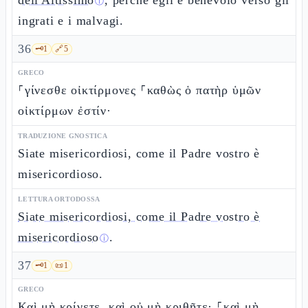
dell'Altissimo
, perché egli è benevolo verso gli
ⓘ
ingrati e i malvagi.
36
🗝️
1
🔗
5
GRECO
⸀γίνεσθε οἰκτίρμονες ⸀καθὼς ὁ πατὴρ ὑμῶν
οἰκτίρμων ἐστίν·
TRADUZIONE GNOSTICA
Siate misericordiosi, come il Padre vostro è
misericordioso.
LETTURA ORTODOSSA
Siate misericordiosi, come il Padre vostro è
misericordioso
.
ⓘ
37
🗝️
1
📜
1
GRECO
Καὶ μὴ κρίνετε, καὶ οὐ μὴ κριθῆτε· ⸀καὶ μὴ