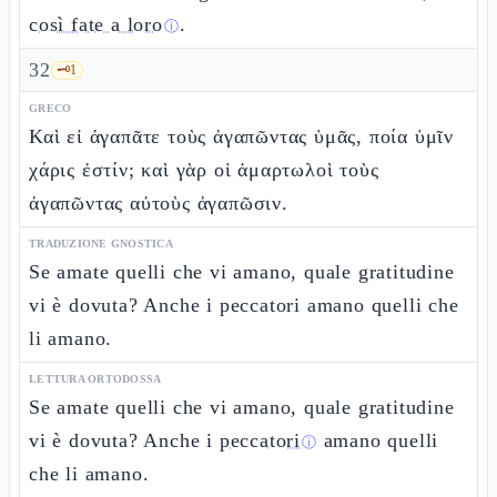
così fate a loro
.
ⓘ
32
🗝️
1
GRECO
Καὶ εἰ ἀγαπᾶτε τοὺς ἀγαπῶντας ὑμᾶς, ποία ὑμῖν
χάρις ἐστίν; καὶ γὰρ οἱ ἁμαρτωλοὶ τοὺς
ἀγαπῶντας αὐτοὺς ἀγαπῶσιν.
TRADUZIONE GNOSTICA
Se amate quelli che vi amano, quale gratitudine
vi è dovuta? Anche i peccatori amano quelli che
li amano.
LETTURA ORTODOSSA
Se amate quelli che vi amano, quale gratitudine
vi è dovuta? Anche i
peccatori
amano quelli
ⓘ
che li amano.