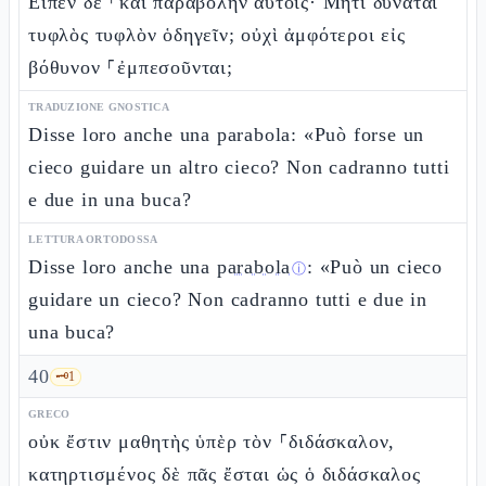
Εἶπεν δὲ ⸀καὶ παραβολὴν αὐτοῖς· Μήτι δύναται
τυφλὸς τυφλὸν ὁδηγεῖν; οὐχὶ ἀμφότεροι εἰς
βόθυνον ⸀ἐμπεσοῦνται;
TRADUZIONE GNOSTICA
Disse loro anche una parabola: «Può forse un
cieco guidare un altro cieco? Non cadranno tutti
e due in una buca?
LETTURA ORTODOSSA
Disse loro anche una
parabola
: «Può un cieco
ⓘ
guidare un cieco? Non cadranno tutti e due in
una buca?
40
🗝️
1
GRECO
οὐκ ἔστιν μαθητὴς ὑπὲρ τὸν ⸀διδάσκαλον,
κατηρτισμένος δὲ πᾶς ἔσται ὡς ὁ διδάσκαλος