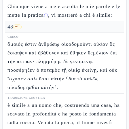
Chiunque viene a me e ascolta le mie parole e
le
mette in pratica
, vi mostrerò a chi è simile:
ⓘ
48
🗝️
1
GRECO
ὅμοιός ἐστιν ἀνθρώπῳ οἰκοδομοῦντι οἰκίαν ὃς
ἔσκαψεν καὶ ἐβάθυνεν καὶ ἔθηκεν θεμέλιον ἐπὶ
τὴν πέτραν· πλημμύρης δὲ γενομένης
προσέρηξεν ὁ ποταμὸς τῇ οἰκίᾳ ἐκείνῃ, καὶ οὐκ
ἴσχυσεν σαλεῦσαι αὐτὴν ⸂διὰ τὸ καλῶς
οἰκοδομῆσθαι αὐτήν⸃.
TRADUZIONE GNOSTICA
è simile a un uomo che, costruendo una casa, ha
scavato in profondità e ha posto le fondamenta
sulla roccia. Venuta la piena, il fiume investì