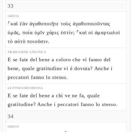
33
GRECO
⸀καὶ ἐὰν ἀγαθοποιῆτε τοὺς ἀγαθοποιοῦντας
ὑμᾶς, ποία ὑμῖν χάρις ἐστίν; ⸁καὶ οἱ ἁμαρτωλοὶ
τὸ αὐτὸ ποιοῦσιν.
TRADUZIONE GNOSTICA
E se fate del bene a coloro che vi fanno del
bene, quale gratitudine vi è dovuta? Anche i
peccatori fanno lo stesso.
LETTURA ORTODOSSA
E se fate del bene a chi ve ne fa, quale
gratitudine? Anche i peccatori fanno lo stesso.
34
GRECO