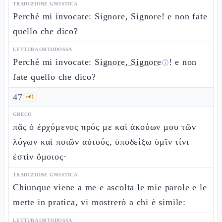
TRADUZIONE GNOSTICA
Perché mi invocate: Signore, Signore! e non fate
quello che dico?
LETTURA ORTODOSSA
Perché mi invocate:
Signore, Signore
! e non
ⓘ
fate quello che dico?
47
🗝️
1
GRECO
πᾶς ὁ ἐρχόμενος πρός με καὶ ἀκούων μου τῶν
λόγων καὶ ποιῶν αὐτούς, ὑποδείξω ὑμῖν τίνι
ἐστὶν ὅμοιος·
TRADUZIONE GNOSTICA
Chiunque viene a me e ascolta le mie parole e le
mette in pratica, vi mostrerò a chi è simile:
LETTURA ORTODOSSA