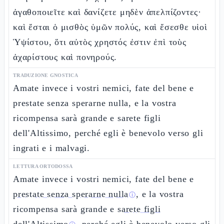
ἀγαθοποιεῖτε καὶ δανίζετε μηδὲν ἀπελπίζοντες·
καὶ ἔσται ὁ μισθὸς ὑμῶν πολύς, καὶ ἔσεσθε υἱοὶ
Ὑψίστου, ὅτι αὐτὸς χρηστός ἐστιν ἐπὶ τοὺς
ἀχαρίστους καὶ πονηρούς.
TRADUZIONE GNOSTICA
Amate invece i vostri nemici, fate del bene e
prestate senza sperarne nulla, e la vostra
ricompensa sarà grande e sarete figli
dell'Altissimo, perché egli è benevolo verso gli
ingrati e i malvagi.
LETTURA ORTODOSSA
Amate invece i vostri nemici, fate del bene e
prestate senza sperarne nulla
, e la vostra
ⓘ
ricompensa sarà grande e
sarete figli