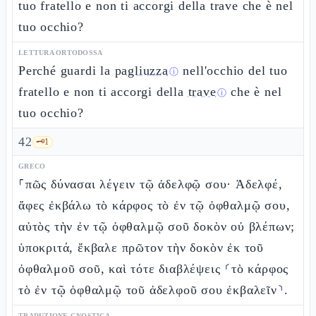
tuo fratello e non ti accorgi della trave che è nel
tuo occhio?
LETTURA ORTODOSSA
Perché guardi la
pagliuzza
nell'occhio del tuo
ⓘ
fratello e non ti accorgi della
trave
che è nel
ⓘ
tuo occhio?
42
🗝️
1
GRECO
⸀πῶς δύνασαι λέγειν τῷ ἀδελφῷ σου· Ἀδελφέ,
ἄφες ἐκβάλω τὸ κάρφος τὸ ἐν τῷ ὀφθαλμῷ σου,
αὐτὸς τὴν ἐν τῷ ὀφθαλμῷ σοῦ δοκὸν οὐ βλέπων;
ὑποκριτά, ἔκβαλε πρῶτον τὴν δοκὸν ἐκ τοῦ
ὀφθαλμοῦ σοῦ, καὶ τότε διαβλέψεις ⸂τὸ κάρφος
τὸ ἐν τῷ ὀφθαλμῷ τοῦ ἀδελφοῦ σου ἐκβαλεῖν⸃.
TRADUZIONE GNOSTICA