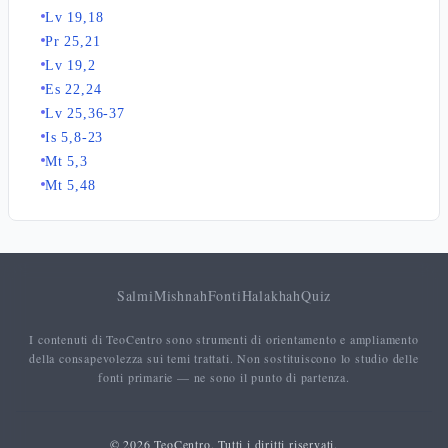
Lv 19,18
Pr 25,21
Lv 19,2
Es 22,24
Lv 25,36-37
Is 5,8-23
Mt 5,3
Mt 5,48
Salmi
Mishnah
Fonti
Halakhah
Quiz
I contenuti di TeoCentro sono strumenti di orientamento e ampliamento
della consapevolezza sui temi trattati. Non sostituiscono lo studio delle
fonti primarie — ne sono il punto di partenza.
© 2026 TeoCentro. Tutti i diritti riservati.