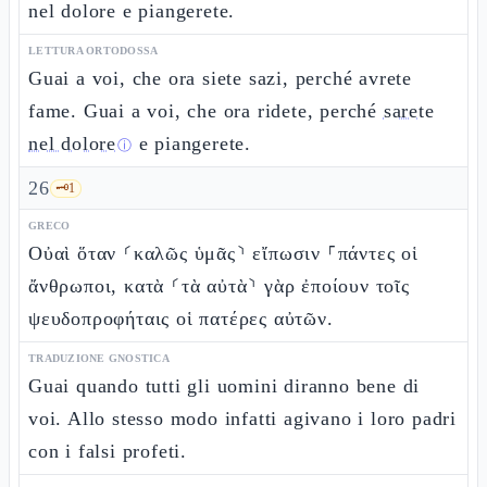
nel dolore e piangerete.
LETTURA ORTODOSSA
Guai a voi, che ora siete sazi, perché avrete
fame. Guai a voi, che ora ridete, perché
sarete
nel dolore
e piangerete.
ⓘ
26
🗝️
1
GRECO
Οὐαὶ ὅταν ⸂καλῶς ὑμᾶς⸃ εἴπωσιν ⸀πάντες οἱ
ἄνθρωποι, κατὰ ⸂τὰ αὐτὰ⸃ γὰρ ἐποίουν τοῖς
ψευδοπροφήταις οἱ πατέρες αὐτῶν.
TRADUZIONE GNOSTICA
Guai quando tutti gli uomini diranno bene di
voi. Allo stesso modo infatti agivano i loro padri
con i falsi profeti.