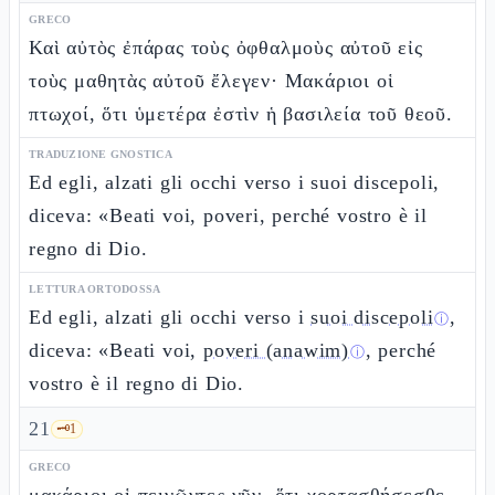
GRECO
Καὶ αὐτὸς ἐπάρας τοὺς ὀφθαλμοὺς αὐτοῦ εἰς
τοὺς μαθητὰς αὐτοῦ ἔλεγεν· Μακάριοι οἱ
πτωχοί, ὅτι ὑμετέρα ἐστὶν ἡ βασιλεία τοῦ θεοῦ.
TRADUZIONE GNOSTICA
Ed egli, alzati gli occhi verso i suoi discepoli,
diceva: «Beati voi, poveri, perché vostro è il
regno di Dio.
LETTURA ORTODOSSA
Ed egli, alzati gli occhi verso i
suoi discepoli
,
ⓘ
diceva: «Beati voi,
poveri (anawim)
, perché
ⓘ
vostro è il regno di Dio.
21
🗝️
1
GRECO