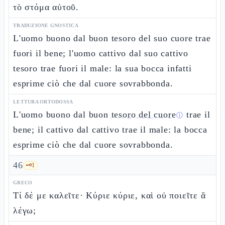
τὸ στόμα αὐτοῦ.
TRADUZIONE GNOSTICA
L'uomo buono dal buon tesoro del suo cuore trae
fuori il bene; l'uomo cattivo dal suo cattivo
tesoro trae fuori il male: la sua bocca infatti
esprime ciò che dal cuore sovrabbonda.
LETTURA ORTODOSSA
L'uomo buono dal buon
tesoro del cuore
trae il
ⓘ
bene; il cattivo dal cattivo trae il male: la bocca
esprime ciò che dal cuore sovrabbonda.
46
🗝️
1
GRECO
Τί δέ με καλεῖτε· Κύριε κύριε, καὶ οὐ ποιεῖτε ἃ
λέγω;