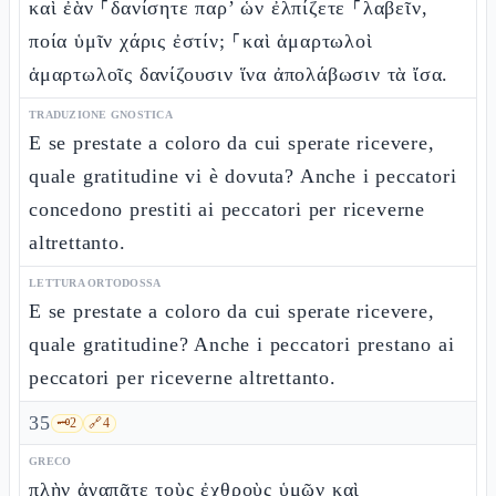
καὶ ἐὰν ⸀δανίσητε παρ’ ὧν ἐλπίζετε ⸀λαβεῖν,
ποία ὑμῖν χάρις ἐστίν; ⸀καὶ ἁμαρτωλοὶ
ἁμαρτωλοῖς δανίζουσιν ἵνα ἀπολάβωσιν τὰ ἴσα.
TRADUZIONE GNOSTICA
E se prestate a coloro da cui sperate ricevere,
quale gratitudine vi è dovuta? Anche i peccatori
concedono prestiti ai peccatori per riceverne
altrettanto.
LETTURA ORTODOSSA
E se prestate a coloro da cui sperate ricevere,
quale gratitudine? Anche i peccatori prestano ai
peccatori per riceverne altrettanto.
35
🗝️
2
🔗
4
GRECO
πλὴν ἀγαπᾶτε τοὺς ἐχθροὺς ὑμῶν καὶ