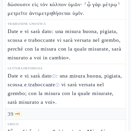
δώσουσιν εἰς τὸν κόλπον ὑμῶν· ⸂ᾧ γὰρ μέτρῳ⸃
μετρεῖτε ἀντιμετρηθήσεται ὑμῖν.
TRADUZIONE GNOSTICA
Date e vi sarà dato: una misura buona, pigiata,
scossa e traboccante vi sarà versata nel grembo,
perché con la misura con la quale misurate, sarà
misurato a voi in cambio».
LETTURA ORTODOSSA
Date e
vi sarà dato
: una
misura buona, pigiata,
ⓘ
scossa e traboccante
vi sarà versata nel
ⓘ
grembo; con la misura con la quale misurate,
sarà misurato a voi».
39
🗝️
1
GRECO