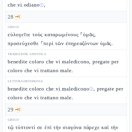
che vi odiano
,
ⓘ
28
🗝️
1
GRECO
εὐλογεῖτε τοὺς καταρωμένους ⸀ὑμᾶς,
προσεύχεσθε ⸀περὶ τῶν ἐπηρεαζόντων ὑμᾶς.
TRADUZIONE GNOSTICA
benedite coloro che vi maledicono, pregate per
coloro che vi trattano male.
LETTURA ORTODOSSA
benedite coloro che vi maledicono
, pregate per
ⓘ
coloro che vi trattano male.
29
🗝️
2
GRECO
τῷ τύπτοντί σε ἐπὶ τὴν σιαγόνα πάρεχε καὶ τὴν