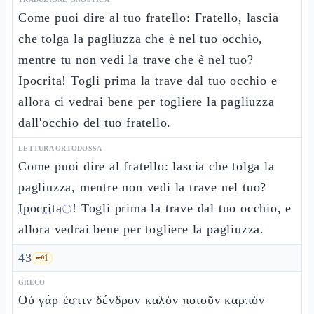
Come puoi dire al tuo fratello: Fratello, lascia
che tolga la pagliuzza che è nel tuo occhio,
mentre tu non vedi la trave che è nel tuo?
Ipocrita! Togli prima la trave dal tuo occhio e
allora ci vedrai bene per togliere la pagliuzza
dall'occhio del tuo fratello.
LETTURA ORTODOSSA
Come puoi dire al fratello: lascia che tolga la
pagliuzza, mentre non vedi la trave nel tuo?
Ipocrita
! Togli prima la trave dal tuo occhio, e
ⓘ
allora vedrai bene per togliere la pagliuzza.
43
🗝️
1
GRECO
Οὐ γάρ ἐστιν δένδρον καλὸν ποιοῦν καρπὸν