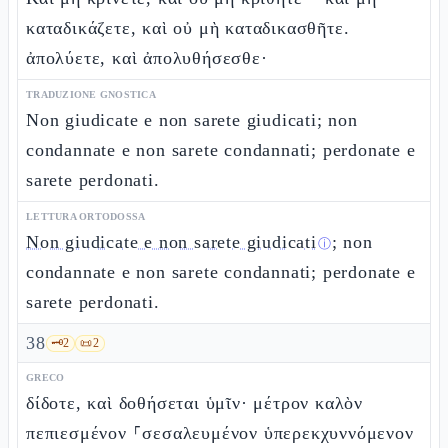
καταδικάζετε, καὶ οὐ μὴ καταδικασθῆτε.
ἀπολύετε, καὶ ἀπολυθήσεσθε·
TRADUZIONE GNOSTICA
Non giudicate e non sarete giudicati; non
condannate e non sarete condannati; perdonate e
sarete perdonati.
LETTURA ORTODOSSA
Non giudicate e non sarete giudicati
; non
ⓘ
condannate e non sarete condannati; perdonate e
sarete perdonati.
38
🗝️
2
📜
2
GRECO
δίδοτε, καὶ δοθήσεται ὑμῖν· μέτρον καλὸν
πεπιεσμένον ⸀σεσαλευμένον ὑπερεκχυννόμενον