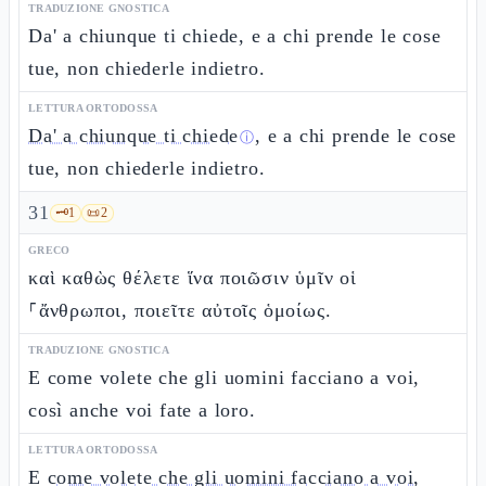
TRADUZIONE GNOSTICA
Da' a chiunque ti chiede, e a chi prende le cose
tue, non chiederle indietro.
LETTURA ORTODOSSA
Da' a chiunque ti chiede
, e a chi prende le cose
ⓘ
tue, non chiederle indietro.
31
🗝️
1
📜
2
GRECO
καὶ καθὼς θέλετε ἵνα ποιῶσιν ὑμῖν οἱ
⸀ἄνθρωποι, ποιεῖτε αὐτοῖς ὁμοίως.
TRADUZIONE GNOSTICA
E come volete che gli uomini facciano a voi,
così anche voi fate a loro.
LETTURA ORTODOSSA
E
come volete che gli uomini facciano a voi,