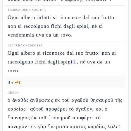
TRADUZIONE GNOSTICA
Ogni albero infatti si riconosce dal suo frutto:
non si raccolgono fichi dagli spini, né si
vendemmia uva da un rovo.
LETTURA ORTODOSSA
Ogni albero si riconosce dal suo frutto:
non si
raccolgono fichi dagli spini
, né uva da un
ⓘ
rovo.
45
🗝️
1
GRECO
ὁ ἀγαθὸς ἄνθρωπος ἐκ τοῦ ἀγαθοῦ θησαυροῦ τῆς
καρδίας ⸀αὐτοῦ προφέρει τὸ ἀγαθόν, καὶ ὁ
⸀πονηρὸς ἐκ τοῦ ⸀πονηροῦ προφέρει τὸ
πονηρόν· ἐκ γὰρ ⸀περισσεύματος καρδίας λαλεῖ