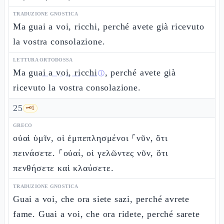
TRADUZIONE GNOSTICA
Ma guai a voi, ricchi, perché avete già ricevuto
la vostra consolazione.
LETTURA ORTODOSSA
Ma
guai a voi, ricchi
, perché avete già
ⓘ
ricevuto la vostra consolazione.
25
🗝️
1
GRECO
οὐαὶ ὑμῖν, οἱ ἐμπεπλησμένοι ⸀νῦν, ὅτι
πεινάσετε. ⸀οὐαί, οἱ γελῶντες νῦν, ὅτι
πενθήσετε καὶ κλαύσετε.
TRADUZIONE GNOSTICA
Guai a voi, che ora siete sazi, perché avrete
fame. Guai a voi, che ora ridete, perché sarete