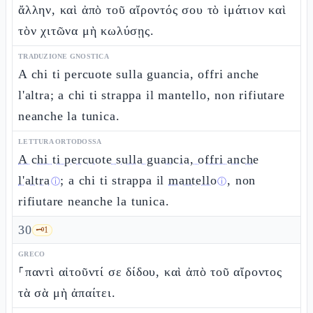
ἄλλην, καὶ ἀπὸ τοῦ αἴροντός σου τὸ ἱμάτιον καὶ
τὸν χιτῶνα μὴ κωλύσῃς.
TRADUZIONE GNOSTICA
A chi ti percuote sulla guancia, offri anche
l'altra; a chi ti strappa il mantello, non rifiutare
neanche la tunica.
LETTURA ORTODOSSA
A chi ti percuote sulla guancia, offri anche
l'altra
; a chi ti strappa il
mantello
, non
ⓘ
ⓘ
rifiutare neanche la tunica.
30
🗝️
1
GRECO
⸀παντὶ αἰτοῦντί σε δίδου, καὶ ἀπὸ τοῦ αἴροντος
τὰ σὰ μὴ ἀπαίτει.