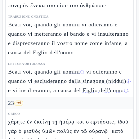
πονηρὸν ἕνεκα τοῦ υἱοῦ τοῦ ἀνθρώπου·
TRADUZIONE GNOSTICA
Beati voi, quando gli uomini vi odieranno e
quando vi metteranno al bando e vi insulteranno
e disprezzeranno il vostro nome come infame, a
causa del Figlio dell'uomo.
LETTURA ORTODOSSA
Beati voi, quando gli
uomini
vi odieranno e
ⓘ
quando vi
escluderanno dalla sinagoga (niddui)
ⓘ
e vi insulteranno, a causa del
Figlio dell'uomo
.
ⓘ
23
🗝️
1
GRECO
χάρητε ἐν ἐκείνῃ τῇ ἡμέρᾳ καὶ σκιρτήσατε, ἰδοὺ
γὰρ ὁ μισθὸς ὑμῶν πολὺς ἐν τῷ οὐρανῷ· κατὰ