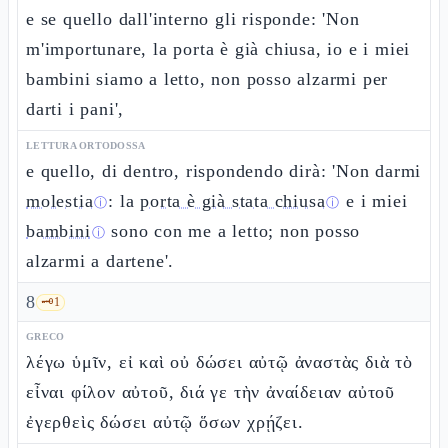
e se quello dall'interno gli risponde: 'Non
m'importunare, la porta è già chiusa, io e i miei
bambini siamo a letto, non posso alzarmi per
darti i pani',
LETTURA ORTODOSSA
e quello, di dentro, rispondendo dirà: 'Non darmi
molestia
: la
porta è già stata chiusa
e i miei
ⓘ
ⓘ
bambini
sono con me a letto; non posso
ⓘ
alzarmi a dartene'.
8
🗝️
1
GRECO
λέγω ὑμῖν, εἰ καὶ οὐ δώσει αὐτῷ ἀναστὰς διὰ τὸ
εἶναι φίλον αὐτοῦ, διά γε τὴν ἀναίδειαν αὐτοῦ
ἐγερθεὶς δώσει αὐτῷ ὅσων χρῄζει.