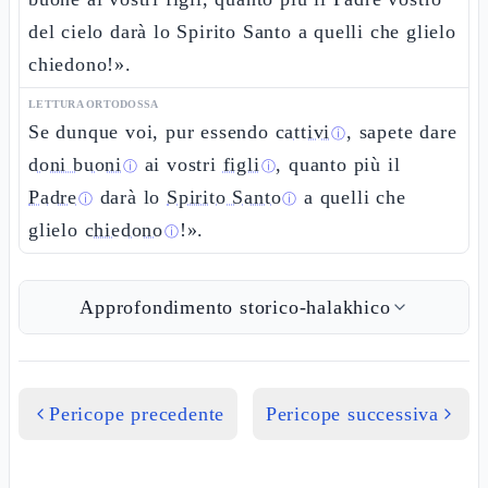
del cielo darà lo Spirito Santo a quelli che glielo
chiedono!».
LETTURA ORTODOSSA
Se dunque voi, pur essendo
cattivi
, sapete dare
ⓘ
doni buoni
ai vostri
figli
, quanto più il
ⓘ
ⓘ
Padre
darà lo
Spirito Santo
a quelli che
ⓘ
ⓘ
glielo
chiedono
!».
ⓘ
Approfondimento storico-halakhico
Pericope precedente
Pericope successiva