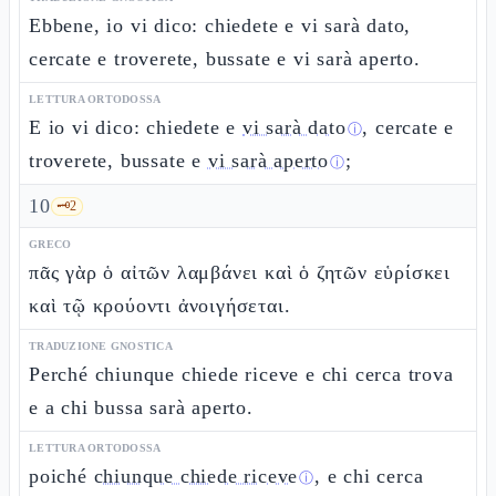
Ebbene, io vi dico: chiedete e vi sarà dato,
cercate e troverete, bussate e vi sarà aperto.
LETTURA ORTODOSSA
E io vi dico: chiedete e
vi sarà dato
, cercate e
ⓘ
troverete, bussate e
vi sarà aperto
;
ⓘ
10
🗝️
2
GRECO
πᾶς γὰρ ὁ αἰτῶν λαμβάνει καὶ ὁ ζητῶν εὑρίσκει
καὶ τῷ κρούοντι ἀνοιγήσεται.
TRADUZIONE GNOSTICA
Perché chiunque chiede riceve e chi cerca trova
e a chi bussa sarà aperto.
LETTURA ORTODOSSA
poiché
chiunque chiede riceve
, e chi cerca
ⓘ