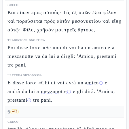
GRECO
Καὶ εἶπεν πρὸς αὐτούς· Τίς ἐξ ὑμῶν ἕξει φίλον
καὶ πορεύσεται πρὸς αὐτὸν μεσονυκτίου καὶ εἴπῃ
αὐτῷ· Φίλε, χρῆσόν μοι τρεῖς ἄρτους,
TRADUZIONE GNOSTICA
Poi disse loro: «Se uno di voi ha un amico e a
mezzanotte va da lui a dirgli: 'Amico, prestami
tre pani,
LETTURA ORTODOSSA
E disse loro: «Chi di voi avrà un
amico
e
ⓘ
andrà da lui a
mezzanotte
e gli dirà: 'Amico,
ⓘ
prestami
tre pani,
ⓘ
6
🗝️
2
GRECO