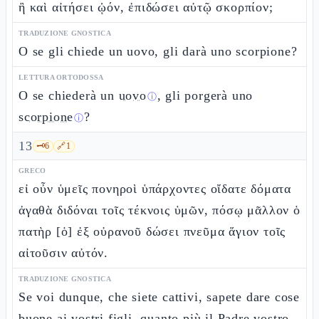
ἢ καὶ αἰτήσει ᾠόν, ἐπιδώσει αὐτῷ σκορπίον;
TRADUZIONE GNOSTICA
O se gli chiede un uovo, gli darà uno scorpione?
LETTURA ORTODOSSA
O se chiederà un
uovo
, gli porgerà uno
ⓘ
scorpione
?
ⓘ
13
🗝️
6
🔗
1
GRECO
εἰ οὖν ὑμεῖς πονηροὶ ὑπάρχοντες οἴδατε δόματα
ἀγαθὰ διδόναι τοῖς τέκνοις ὑμῶν, πόσῳ μᾶλλον ὁ
πατὴρ [ὁ] ἐξ οὐρανοῦ δώσει πνεῦμα ἅγιον τοῖς
αἰτοῦσιν αὐτόν.
TRADUZIONE GNOSTICA
Se voi dunque, che siete cattivi, sapete dare cose
buone ai vostri figli, quanto più il Padre vostro