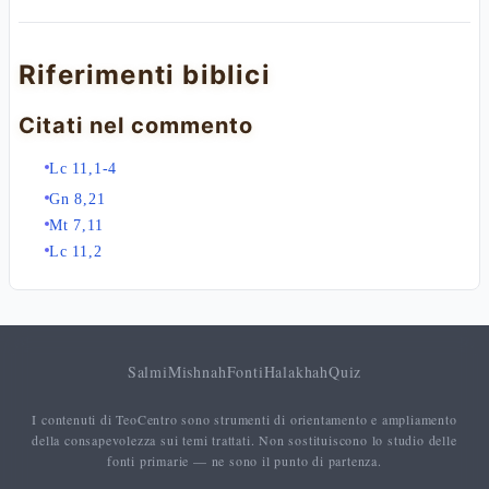
Riferimenti biblici
Citati nel commento
Lc 11,1-4
Gn 8,21
Mt 7,11
Lc 11,2
Salmi
Mishnah
Fonti
Halakhah
Quiz
I contenuti di TeoCentro sono strumenti di orientamento e ampliamento
della consapevolezza sui temi trattati. Non sostituiscono lo studio delle
fonti primarie — ne sono il punto di partenza.