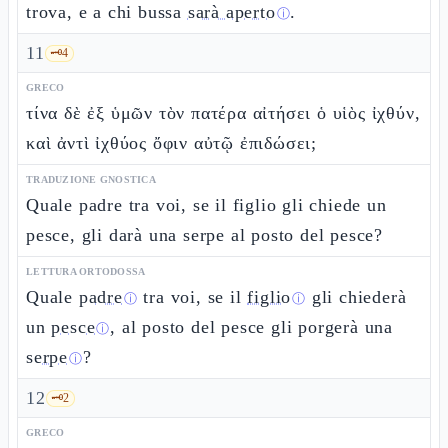
trova, e a chi bussa
sarà aperto
.
ⓘ
11
🗝️
4
GRECO
τίνα δὲ ἐξ ὑμῶν τὸν πατέρα αἰτήσει ὁ υἱὸς ἰχθύν,
καὶ ἀντὶ ἰχθύος ὄφιν αὐτῷ ἐπιδώσει;
TRADUZIONE GNOSTICA
Quale padre tra voi, se il figlio gli chiede un
pesce, gli darà una serpe al posto del pesce?
LETTURA ORTODOSSA
Quale
padre
tra voi, se il
figlio
gli chiederà
ⓘ
ⓘ
un
pesce
, al posto del pesce gli porgerà una
ⓘ
serpe
?
ⓘ
12
🗝️
2
GRECO