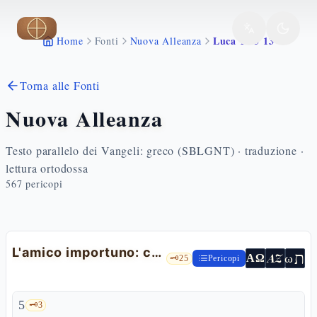
Vai al contenuto principale
Luca 11 5 13
Home
Fonti
Nuova Alleanza
Torna alle Fonti
Nuova Alleanza
Testo parallelo dei Vangeli: greco (SBLGNT) · traduzione ·
lettura ortodossa
567
pericopi
L'amico importuno: chiedete e vi sarà dato
ת
AZ
ω
ΑΩ
🗝️
25
Pericopi
5
🗝️
3