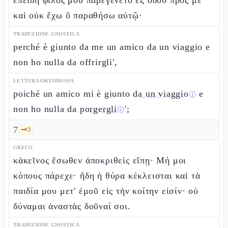
ἐπειδὴ φίλος μου παρεγένετο ἐξ ὁδοῦ πρός με
καὶ οὐκ ἔχω ὃ παραθήσω αὐτῷ·
TRADUZIONE GNOSTICA
perché è giunto da me un amico da un viaggio e
non ho nulla da offrirgli',
LETTURA ORTODOSSA
poiché un amico mi è giunto
da un viaggio
e
ⓘ
non ho nulla da
porgergli
';
ⓘ
7
🗝️
3
GRECO
κἀκεῖνος ἔσωθεν ἀποκριθεὶς εἴπῃ· Μή μοι
κόπους πάρεχε· ἤδη ἡ θύρα κέκλεισται καὶ τὰ
παιδία μου μετ' ἐμοῦ εἰς τὴν κοίτην εἰσίν· οὐ
δύναμαι ἀναστὰς δοῦναί σοι.
TRADUZIONE GNOSTICA