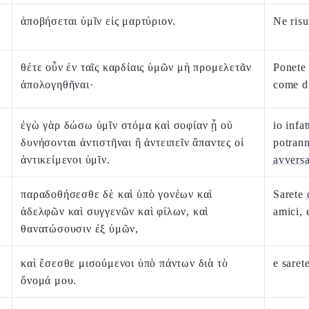
ἀποβήσεται ὑμῖν εἰς μαρτύριον.
Ne risu
θέτε οὖν ἐν ταῖς καρδίαις ὑμῶν μὴ προμελετᾶν
Ponete
ἀπολογηθῆναι·
come di
ἐγὼ γὰρ δώσω ὑμῖν στόμα καὶ σοφίαν ᾗ οὐ
io infa
δυνήσονται ἀντιστῆναι ἢ ἀντειπεῖν ἅπαντες οἱ
potrann
ἀντικείμενοι ὑμῖν.
avversa
παραδοθήσεσθε δὲ καὶ ὑπὸ γονέων καὶ
Sarete
ἀδελφῶν καὶ συγγενῶν καὶ φίλων, καὶ
amici, 
θανατώσουσιν ἐξ ὑμῶν,
καὶ ἔσεσθε μισούμενοι ὑπὸ πάντων διὰ τὸ
e saret
ὄνομά μου.