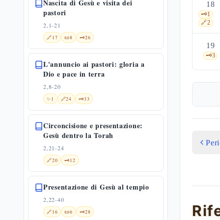
Nascita di Gesù e visita dei
18
pastori
🗝️
1
🔗
2
2,1-21
🔗
17
📜
8
🗝️
26
19
🗝️
3
L'annuncio ai pastori: gloria a
Dio e pace in terra
2,8-20
✨
1
🔗
24
🗝️
33
Circoncisione e presentazione:
Gesù dentro la Torah
Per
2,21-24
🔗
20
🗝️
12
Presentazione di Gesù al tempio
2,22-40
Rif
🔗
16
📜
6
🗝️
28