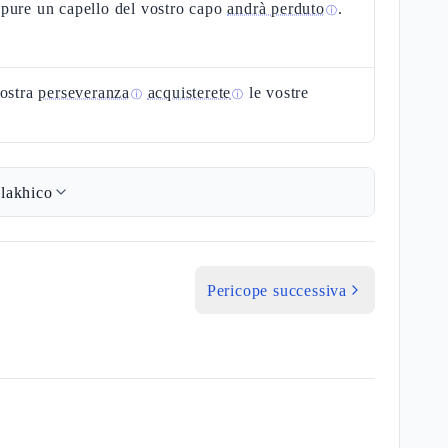
pure un capello del vostro capo
andrà perduto
.
ⓘ
vostra
perseveranza
acquisterete
le vostre
ⓘ
ⓘ
.
lakhico
Pericope successiva