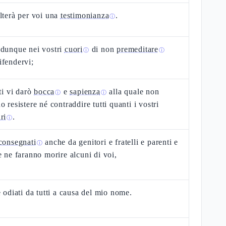
lterà per voi una
testimonianza
.
ⓘ
 dunque nei vostri
cuori
di non
premeditare
ⓘ
ⓘ
fendervi;
tti vi darò
bocca
e
sapienza
alla quale non
ⓘ
ⓘ
o resistere né contraddire tutti quanti i vostri
ri
.
ⓘ
consegnati
anche da genitori e fratelli e parenti e
ⓘ
e ne faranno morire alcuni di voi,
e odiati da tutti a causa del mio nome.