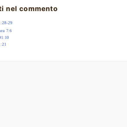
ti nel commento
2:28-29
ea 7:6
91:10
1:21