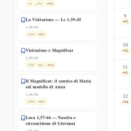
✨
1
🔗
11
🗝️
28
9
La Visitazione — Lc 1,39-45
🗝️
3
1,39-45
🔗
13
🗝️
21
10
Visitazione e Magnificat
🗝️
2
1,39-56
🔗
23
📜
1
🗝️
18
11
🗝️
1
Il Magnificat: il cantico di Maria
sul modello di Anna
1,46-56
12
🔗
24
🗝️
21
🗝️
4
Luca 1,57-66 — Nascita e
circoncisione di Giovanni
1,57-66