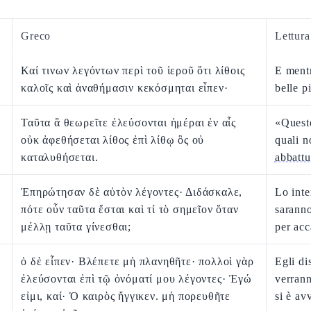
Greco
Lettur
Καί τινων λεγόντων περὶ τοῦ ἱεροῦ ὅτι λίθοις
E ment
καλοῖς καὶ ἀναθήμασιν κεκόσμηται εἶπεν·
belle p
Ταῦτα ἃ θεωρεῖτε ἐλεύσονται ἡμέραι ἐν αἷς
«Quest
οὐκ ἀφεθήσεται λίθος ἐπὶ λίθῳ ὃς οὐ
quali n
καταλυθήσεται.
abbattu
Ἐπηρώτησαν δὲ αὐτὸν λέγοντες· Διδάσκαλε,
Lo inte
πότε οὖν ταῦτα ἔσται καὶ τί τὸ σημεῖον ὅταν
saranno
μέλλῃ ταῦτα γίνεσθαι;
per acc
ὁ δὲ εἶπεν· Βλέπετε μὴ πλανηθῆτε· πολλοὶ γὰρ
Egli di
ἐλεύσονται ἐπὶ τῷ ὀνόματί μου λέγοντες· Ἐγώ
verran
εἰμι, καί· Ὁ καιρὸς ἤγγικεν. μὴ πορευθῆτε
si è av