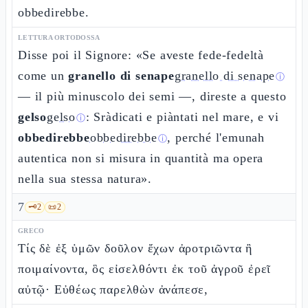
obbedirebbe.
LETTURA ORTODOSSA
Disse poi il Signore: «Se aveste fede-fedeltà
come un
granello di senape
granello di senape
ⓘ
— il più minuscolo dei semi —, direste a questo
gelso
gelso
: Sràdicati e piàntati nel mare, e vi
ⓘ
obbedirebbe
obbedirebbe
, perché l'emunah
ⓘ
autentica non si misura in quantità ma opera
nella sua stessa natura».
7
🗝️
2
📜
2
GRECO
Τίς δὲ ἐξ ὑμῶν δοῦλον ἔχων ἀροτριῶντα ἢ
ποιμαίνοντα, ὃς εἰσελθόντι ἐκ τοῦ ἀγροῦ ἐρεῖ
αὐτῷ· Εὐθέως παρελθὼν ἀνάπεσε,