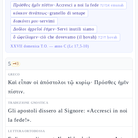
Πρόσθες ἡμῖν πίστιν
Accresci a noi la fede
=
אמונה emunah
κόκκον σινάπεως
granello di senape
=
διακόνει μοι
servimi
=
Δοῦλοι ἀχρεῖοί ἐσμεν
Servi inutili siamo
=
ὃ ὠφείλομεν
ciò che dovevamo (il ḥovah)
=
חובה ḥovah
XXVII domenica T.O. — anno C (Lc 17,5-10)
5
🗝️
3
GRECO
Καὶ εἶπαν οἱ ἀπόστολοι τῷ κυρίῳ· Πρόσθες ἡμῖν
πίστιν.
TRADUZIONE GNOSTICA
Gli apostoli dissero al Signore: «Accresci in noi
la fede!».
LETTURA ORTODOSSA