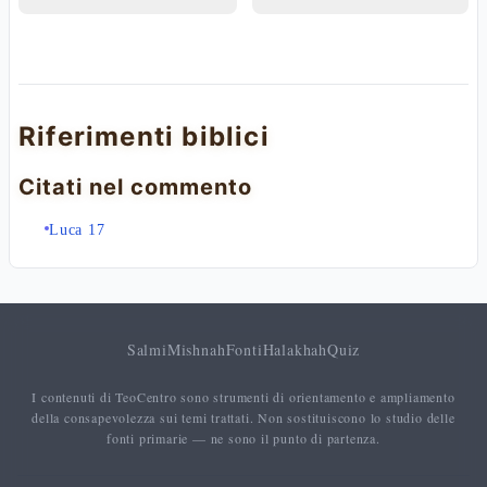
Riferimenti biblici
Citati nel commento
Luca 17
Salmi
Mishnah
Fonti
Halakhah
Quiz
I contenuti di TeoCentro sono strumenti di orientamento e ampliamento
della consapevolezza sui temi trattati. Non sostituiscono lo studio delle
fonti primarie — ne sono il punto di partenza.