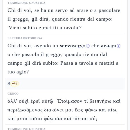
TRADUZIONE GNOSTICA
Chi di voi, se ha un servo ad arare o a pascolare
il gregge, gli dirà, quando rientra dal campo:
'Vieni subito e mettiti a tavola'?
LETTURA ORTODOSSA
Chi di voi, avendo un
servo
servo
che
ara
ara
ⓘ
ⓘ
o che pascola il gregge, quando rientra dal
campo gli dirà subito: Passa a tavola e mettiti a
tuo agio?
8
🗝️
3
GRECO
ἀλλ' οὐχὶ ἐρεῖ αὐτῷ· Ἑτοίμασον τί δειπνήσω καὶ
περιζωσάμενος διακόνει μοι ἕως φάγω καὶ πίω,
καὶ μετὰ ταῦτα φάγεσαι καὶ πίεσαι σύ;
TRADUZIONE GNOSTICA