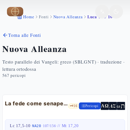
Vai al contenuto principale
Luca 17 5 10
Home
Fonti
Nuova Alleanza
Torna alle Fonti
Nuova Alleanza
Testo parallelo dei Vangeli: greco (SBLGNT) · traduzione ·
lettura ortodossa
567
pericopi
La fede come senape e i servi inutili — Lc 17,5-10
ת
AZ
ω
ΑΩ
🗝️
16
Pericopi
Lc 17,5-10
·
·
·
//
Mt 17,20
NA28
107
/
156