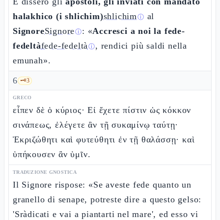
E dissero gli
apostoli, gli inviati con mandato
halakhico (i shlichim)
shlichim
al
ⓘ
Signore
Signore
: «
Accresci a noi la fede-
ⓘ
fedeltà
fede-fedeltà
, rendici più saldi nella
ⓘ
emunah».
6
🗝️
3
GRECO
εἶπεν δὲ ὁ κύριος· Εἰ ἔχετε πίστιν ὡς κόκκον
σινάπεως, ἐλέγετε ἂν τῇ συκαμίνῳ ταύτῃ·
Ἐκριζώθητι καὶ φυτεύθητι ἐν τῇ θαλάσσῃ· καὶ
ὑπήκουσεν ἂν ὑμῖν.
TRADUZIONE GNOSTICA
Il Signore rispose: «Se aveste fede quanto un
granello di senape, potreste dire a questo gelso:
'Sràdicati e vai a piantarti nel mare', ed esso vi