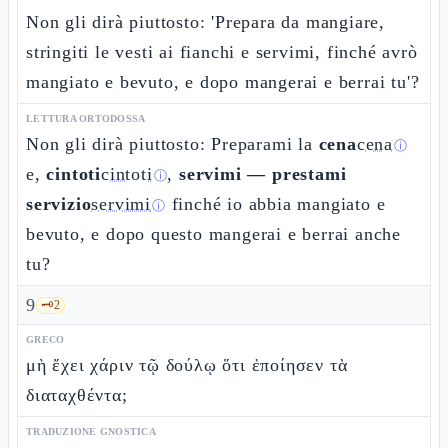
Non gli dirà piuttosto: 'Prepara da mangiare,
stringiti le vesti ai fianchi e servimi, finché avrò
mangiato e bevuto, e dopo mangerai e berrai tu'?
LETTURA ORTODOSSA
Non gli dirà piuttosto: Preparami la
cena
cena
ⓘ
e,
cintoti
cintoti
,
servimi — prestami
ⓘ
servizio
servimi
finché io abbia mangiato e
ⓘ
bevuto, e dopo questo mangerai e berrai anche
tu?
9
🗝️
2
GRECO
μὴ ἔχει χάριν τῷ δούλῳ ὅτι ἐποίησεν τὰ
διαταχθέντα;
TRADUZIONE GNOSTICA