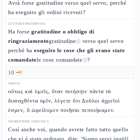
Avrà forse gratitudine verso quel servo, perché
ha eseguito gli ordini ricevuti?
LETTURA ORTODOSSA
Ha forse
gratitudine o obbligo di
ringraziamento
gratitudine
verso quel servo
ⓘ
perché ha
eseguito le cose che gli erano state
comandate
le cose comandate
?
ⓘ
10
🗝️
3
GRECO
οὕτως καὶ ὑμεῖς, ὅταν ποιήσητε πάντα τὰ
διαταχθέντα ὑμῖν, λέγετε ὅτι Δοῦλοι ἀχρεῖοί
ἐσμεν, ὃ ὠφείλομεν ποιῆσαι πεποιήκαμεν.
TRADUZIONE GNOSTICA
Così anche voi, quando avrete fatto tutto quello
che vi è stato ordinato, dite: 'Siamo servi inutili.