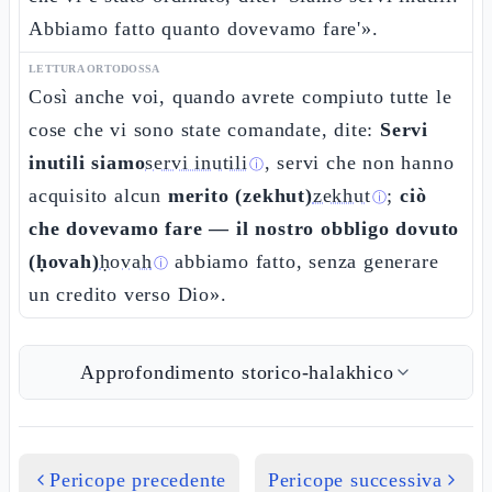
Abbiamo fatto quanto dovevamo fare'».
LETTURA ORTODOSSA
Così anche voi, quando avrete compiuto tutte le
cose che vi sono state comandate, dite:
Servi
inutili siamo
servi inutili
, servi che non hanno
ⓘ
acquisito alcun
merito (zekhut)
zekhut
;
ciò
ⓘ
che dovevamo fare — il nostro obbligo dovuto
(ḥovah)
ḥovah
abbiamo fatto, senza generare
ⓘ
un credito verso Dio».
Approfondimento storico-halakhico
Pericope precedente
Pericope successiva