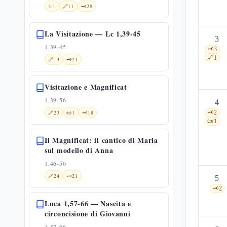
✨
1
🔗
11
🗝️
28
La Visitazione — Lc 1,39-45
3
1,39-45
🗝️
3
🔗
1
🔗
13
🗝️
21
Visitazione e Magnificat
1,39-56
4
🔗
23
📜
1
🗝️
18
🗝️
2
📜
1
Il Magnificat: il cantico di Maria
sul modello di Anna
1,46-56
🔗
24
🗝️
21
5
🗝️
2
Luca 1,57-66 — Nascita e
circoncisione di Giovanni
1,57-66