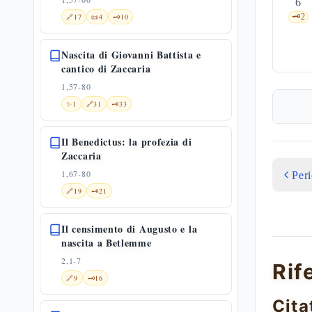
6
🔗
17
📜
4
🗝️
10
🗝️
2
Nascita di Giovanni Battista e
cantico di Zaccaria
1,57-80
✨
1
🔗
31
🗝️
33
Il Benedictus: la profezia di
Zaccaria
1,67-80
Per
🔗
19
🗝️
21
Il censimento di Augusto e la
nascita a Betlemme
2,1-7
Rif
🔗
9
🗝️
16
Cita