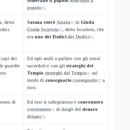
temevano il popolo
temevano il
popolo
.
ⓘ
a, detto
Satana entrò
Satana
in
Giuda
ⓘ
odici.
Giuda Iscariota
, detto Iscariota, che
ⓘ
era
uno dei Dodici
dei Dodici
.
ⓘ
 capi dei
Ed egli andò a parlare con gli stessi
le guardie
sacerdoti e con gli
strateghi del
oro.
Tempio
strateghi del Tempio
sul
ⓘ
modo di
consegnarlo
consegnarlo
a
ⓘ
loro.
arono di
Ed essi si rallegrarono e
convennero
convennero
di dargli del
denaro
ⓘ
denaro
.
ⓘ