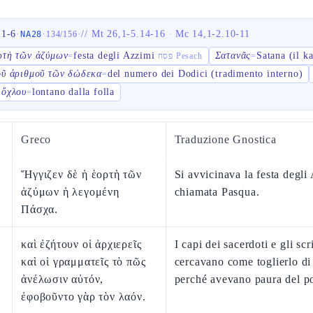
,1-6
·
·
·
//
Mt 26,1-5.14-16
·
Mc 14,1-2.10-11
NA28
134
/
156
ρτὴ τῶν ἀζύμων
festa degli Azzimi
Σατανᾶς
Satana (il k
=
פסח Pesach
=
οῦ ἀριθμοῦ τῶν δώδεκα
del numero dei Dodici (tradimento interno)
=
 ὄχλου
lontano dalla folla
=
Greco
Traduzione Gnostica
Ἤγγιζεν δὲ ἡ ἑορτὴ τῶν
Si avvicinava la festa degli
ἀζύμων ἡ λεγομένη
chiamata Pasqua.
Πάσχα.
καὶ ἐζήτουν οἱ ἀρχιερεῖς
I capi dei sacerdoti e gli scr
καὶ οἱ γραμματεῖς τὸ πῶς
cercavano come toglierlo d
ἀνέλωσιν αὐτόν,
perché avevano paura del p
ἐφοβοῦντο γὰρ τὸν λαόν.