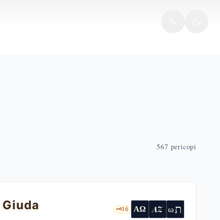
567
pericopi
 Giuda
ת
AZ
ω
ΑΩ
🗝️
16