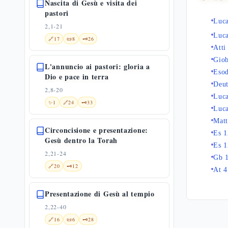
Nascita di Gesù e visita dei
pastori
Luca
2,1-21
Luca
🔗
17
📜
8
🗝️
26
Atti
Giob
L'annuncio ai pastori: gloria a
Esod
Dio e pace in terra
Deut
2,8-20
Luca
✨
1
🔗
24
🗝️
33
Luca
Matt
Circoncisione e presentazione:
Es 1
Gesù dentro la Torah
Es 1
2,21-24
Gb 1
🔗
20
🗝️
12
At 4
Presentazione di Gesù al tempio
2,22-40
🔗
16
📜
6
🗝️
28