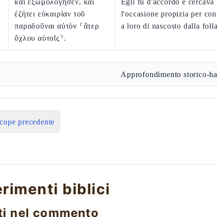
καὶ ἐξωμολόγησεν, καὶ
Egli fu d'accordo e cercava
ἐζήτει εὐκαιρίαν τοῦ
l'occasione propizia per co
παραδοῦναι αὐτὸν ⸂ἄτερ
a loro di nascosto dalla folla
ὄχλου αὐτοῖς⸃.
Approfondimento storico-ha
icope precedente
erimenti biblici
ti nel commento