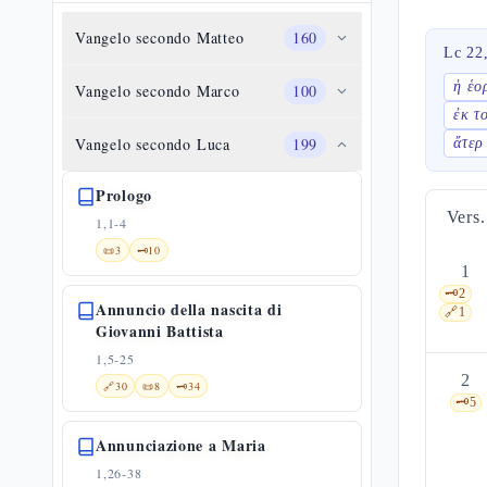
Vangelo secondo Matteo
160
Lc 22
ἡ ἑο
Vangelo secondo Marco
100
ἐκ τ
Vangelo secondo Luca
199
ἄτερ
Prologo
Vers.
1,1-4
📜
3
🗝️
10
1
🗝️
2
Annuncio della nascita di
🔗
1
Giovanni Battista
1,5-25
2
🔗
30
📜
8
🗝️
34
🗝️
5
Annunciazione a Maria
1,26-38