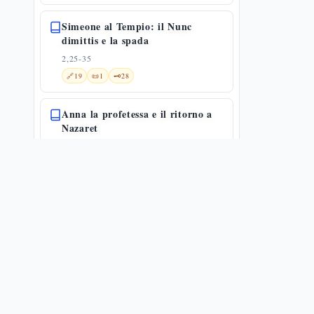
Simeone al Tempio: il Nunc
dimittis e la spada
2,25-35
🔗
19
📜
1
🗝️
28
Anna la profetessa e il ritorno a
Nazaret
2,36-40
🔗
10
🗝️
21
Gesù dodicenne al tempio
2,41-52
🔗
4
📜
4
🗝️
19
Il sincronismo storico e la voce nel
deserto — Lc 3,1-6
3,1-6