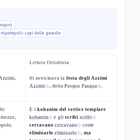
ategor)
στρατηγοῖς
capi delle guardie
=
Lettura Ortodossa
 Azzimi,
Si avvicinava la
festa degli Azzimi
Azzimi
, detta Pasqua
Pasqua
.
ⓘ
ⓘ
ibi
E i
kohanim del vertice templare
i mezzo,
kohanim
e gli
scribi
scribi
ⓘ
ⓘ
opolo.
cercavano
cercavano
come
ⓘ
eliminarlo
eliminarlo
,
ma
ⓘ