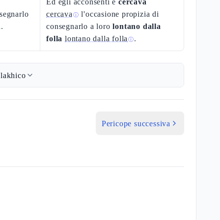
Ed egli acconsentì e
cercava
nsegnarlo
cercava
l'occasione propizia di
ⓘ
.
consegnarlo a loro
lontano dalla
folla
lontano dalla folla
.
ⓘ
lakhico
Pericope successiva