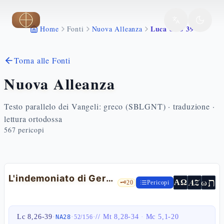
Vai al contenuto principale
Luca 8 26 39
Home
Fonti
Nuova Alleanza
Torna alle Fonti
Nuova Alleanza
Testo parallelo dei Vangeli: greco (SBLGNT) · traduzione ·
lettura ortodossa
567
pericopi
L'indemoniato di Gerasa: Legione e l'abisso — Lc 8,26-39
ת
AZ
ω
ΑΩ
🗝️
20
Pericopi
Lc 8,26-39
·
·
·
//
Mt 8,28-34
·
Mc 5,1-20
NA28
52
/
156