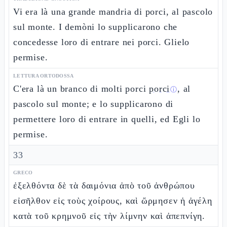
Vi era là una grande mandria di porci, al pascolo
sul monte. I demòni lo supplicarono che
concedesse loro di entrare nei porci. Glielo
permise.
LETTURA ORTODOSSA
C'era là un branco di molti porci
porci
, al
ⓘ
pascolo sul monte; e lo supplicarono di
permettere loro di entrare in quelli, ed Egli lo
permise.
33
GRECO
ἐξελθόντα δὲ τὰ δαιμόνια ἀπὸ τοῦ ἀνθρώπου
εἰσῆλθον εἰς τοὺς χοίρους, καὶ ὥρμησεν ἡ ἀγέλη
κατὰ τοῦ κρημνοῦ εἰς τὴν λίμνην καὶ ἀπεπνίγη.