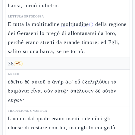
barca, tornò indietro.
LETTURA ORTODOSSA
E tutta la moltitudine
moltitudine
della regione
ⓘ
dei Geraseni lo pregò di allontanarsi da loro,
perché erano stretti da grande timore; ed Egli,
salito su una barca, se ne tornò.
38
🗝️
1
GRECO
ἐδεῖτο δὲ αὐτοῦ ὁ ἀνὴρ ἀφ' οὗ ἐξεληλύθει τὰ
δαιμόνια εἶναι σὺν αὐτῷ· ἀπέλυσεν δὲ αὐτὸν
λέγων·
TRADUZIONE GNOSTICA
L'uomo dal quale erano usciti i demòni gli
chiese di restare con lui, ma egli lo congedò