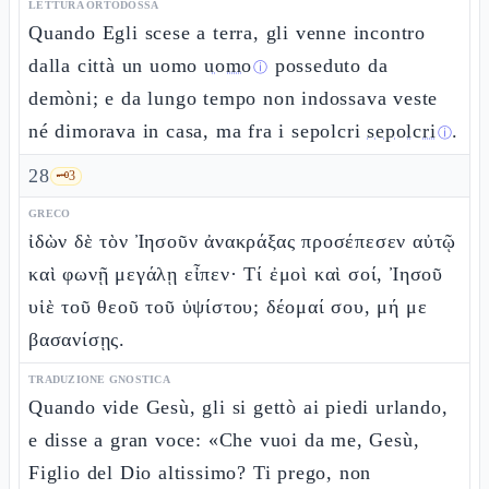
LETTURA ORTODOSSA
Quando Egli scese a terra, gli venne incontro
dalla città un uomo
uomo
posseduto da
ⓘ
demòni; e da lungo tempo non indossava veste
né dimorava in casa, ma fra i sepolcri
sepolcri
.
ⓘ
28
🗝️
3
GRECO
ἰδὼν δὲ τὸν Ἰησοῦν ἀνακράξας προσέπεσεν αὐτῷ
καὶ φωνῇ μεγάλῃ εἶπεν· Τί ἐμοὶ καὶ σοί, Ἰησοῦ
υἱὲ τοῦ θεοῦ τοῦ ὑψίστου; δέομαί σου, μή με
βασανίσῃς.
TRADUZIONE GNOSTICA
Quando vide Gesù, gli si gettò ai piedi urlando,
e disse a gran voce: «Che vuoi da me, Gesù,
Figlio del Dio altissimo? Ti prego, non