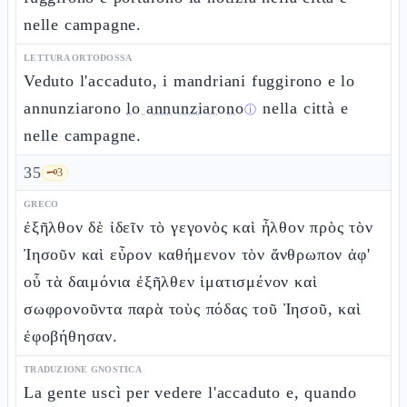
nelle campagne.
LETTURA ORTODOSSA
Veduto l'accaduto, i mandriani fuggirono e lo
annunziarono
lo annunziarono
nella città e
ⓘ
nelle campagne.
35
🗝️
3
GRECO
ἐξῆλθον δὲ ἰδεῖν τὸ γεγονὸς καὶ ἦλθον πρὸς τὸν
Ἰησοῦν καὶ εὗρον καθήμενον τὸν ἄνθρωπον ἀφ'
οὗ τὰ δαιμόνια ἐξῆλθεν ἱματισμένον καὶ
σωφρονοῦντα παρὰ τοὺς πόδας τοῦ Ἰησοῦ, καὶ
ἐφοβήθησαν.
TRADUZIONE GNOSTICA
La gente uscì per vedere l'accaduto e, quando