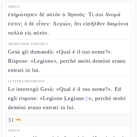
GRECO
ἐπηρώτησεν δὲ αὐτὸν ὁ Ἰησοῦς· Τί σοι ὄνομά
ἐστιν; ὁ δὲ εἶπεν· Λεγιών, ὅτι εἰσῆλθεν δαιμόνια
πολλὰ εἰς αὐτόν.
TRADUZIONE GNOSTICA
Gesù gli domandò: «Qual è il tuo nome?».
Rispose: «Legione», perché molti demòni erano
entrati in lui.
LETTURA ORTODOSSA
Lo interrogò Gesù: «Qual è il tuo nome?». Ed
egli rispose: «Legione
Legione
», perché molti
ⓘ
demòni erano entrati in lui.
31
🗝️
1
GRECO