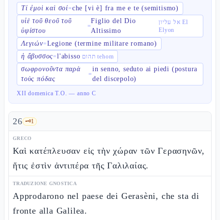
Τί ἐμοὶ καὶ σοί
che [vi è] fra me e te (semitismo)
=
υἱὲ τοῦ θεοῦ τοῦ
Figlio del Dio
אל עליון El
=
Elyon
ὑψίστου
Altissimo
Λεγιών
Legione (termine militare romano)
=
ἡ ἄβυσσος
l'abisso
=
תהום tehom
σωφρονοῦντα παρὰ
in senno, seduto ai piedi (postura
=
τοὺς πόδας
del discepolo)
XII domenica T.O. — anno C
26
🗝️
1
GRECO
Καὶ κατέπλευσαν εἰς τὴν χώραν τῶν Γερασηνῶν,
ἥτις ἐστὶν ἀντιπέρα τῆς Γαλιλαίας.
TRADUZIONE GNOSTICA
Approdarono nel paese dei Gerasèni, che sta di
fronte alla Galilea.