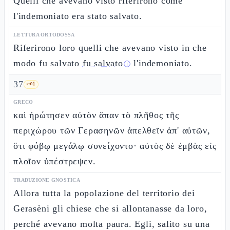
Quelli che avevano visto riferirono come
l'indemoniato era stato salvato.
LETTURA ORTODOSSA
Riferirono loro quelli che avevano visto in che
modo fu salvato
fu salvato
l'indemoniato.
ⓘ
37
🗝️
1
GRECO
καὶ ἠρώτησεν αὐτὸν ἅπαν τὸ πλῆθος τῆς
περιχώρου τῶν Γερασηνῶν ἀπελθεῖν ἀπ' αὐτῶν,
ὅτι φόβῳ μεγάλῳ συνείχοντο· αὐτὸς δὲ ἐμβὰς εἰς
πλοῖον ὑπέστρεψεν.
TRADUZIONE GNOSTICA
Allora tutta la popolazione del territorio dei
Gerasèni gli chiese che si allontanasse da loro,
perché avevano molta paura. Egli, salito su una