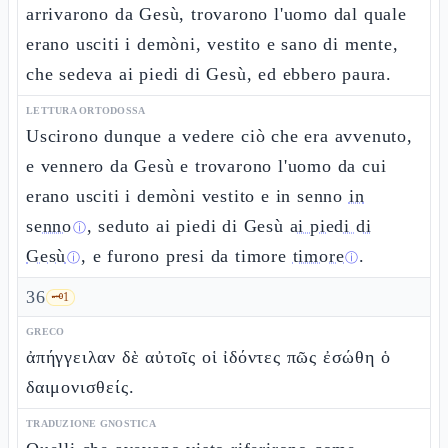
arrivarono da Gesù, trovarono l'uomo dal quale
erano usciti i demòni, vestito e sano di mente,
che sedeva ai piedi di Gesù, ed ebbero paura.
LETTURA ORTODOSSA
Uscirono dunque a vedere ciò che era avvenuto,
e vennero da Gesù e trovarono l'uomo da cui
erano usciti i demòni vestito e in senno
in
senno
, seduto ai piedi di Gesù
ai piedi di
ⓘ
Gesù
, e furono presi da timore
timore
.
ⓘ
ⓘ
36
🗝️
1
GRECO
ἀπήγγειλαν δὲ αὐτοῖς οἱ ἰδόντες πῶς ἐσώθη ὁ
δαιμονισθείς.
TRADUZIONE GNOSTICA