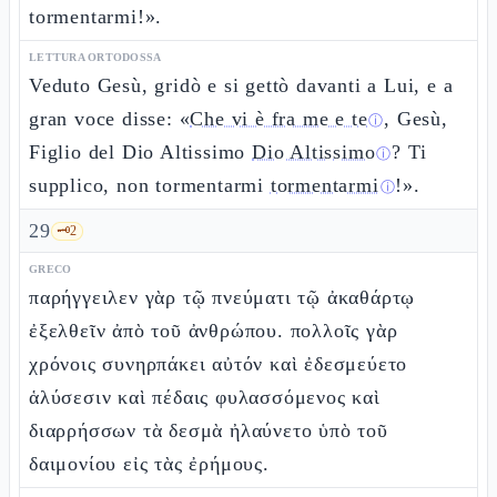
tormentarmi!».
LETTURA ORTODOSSA
Veduto Gesù, gridò e si gettò davanti a Lui, e a
gran voce disse: «
Che vi è fra me e te
, Gesù,
ⓘ
Figlio del Dio Altissimo
Dio Altissimo
? Ti
ⓘ
supplico, non tormentarmi
tormentarmi
!».
ⓘ
29
🗝️
2
GRECO
παρήγγειλεν γὰρ τῷ πνεύματι τῷ ἀκαθάρτῳ
ἐξελθεῖν ἀπὸ τοῦ ἀνθρώπου. πολλοῖς γὰρ
χρόνοις συνηρπάκει αὐτόν καὶ ἐδεσμεύετο
ἁλύσεσιν καὶ πέδαις φυλασσόμενος καὶ
διαρρήσσων τὰ δεσμὰ ἠλαύνετο ὑπὸ τοῦ
δαιμονίου εἰς τὰς ἐρήμους.