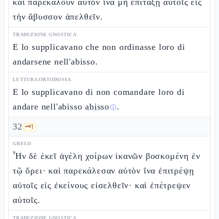
καὶ παρεκάλουν αὐτὸν ἵνα μὴ ἐπιτάξῃ αὐτοῖς εἰς
τὴν ἄβυσσον ἀπελθεῖν.
TRADUZIONE GNOSTICA
E lo supplicavano che non ordinasse loro di
andarsene nell'abisso.
LETTURA ORTODOSSA
E lo supplicavano di non comandare loro di
andare nell'abisso
abisso
.
ⓘ
32
🗝️
1
GRECO
Ἦν δὲ ἐκεῖ ἀγέλη χοίρων ἱκανῶν βοσκομένη ἐν
τῷ ὄρει· καὶ παρεκάλεσαν αὐτὸν ἵνα ἐπιτρέψῃ
αὐτοῖς εἰς ἐκείνους εἰσελθεῖν· καὶ ἐπέτρεψεν
αὐτοῖς.
TRADUZIONE GNOSTICA