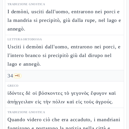
TRADUZIONE GNOSTICA
I demòni, usciti dall'uomo, entrarono nei porci e
la mandria si precipitò, giù dalla rupe, nel lago e
annegò.
LETTURA ORTODOSSA
Usciti i demòni dall'uomo, entrarono nei porci, e
l'intero branco si precipitò giù dal dirupo nel
lago e annegò.
34
🗝️
1
GRECO
ἰδόντες δὲ οἱ βόσκοντες τὸ γεγονὸς ἔφυγον καὶ
ἀπήγγειλαν εἰς τὴν πόλιν καὶ εἰς τοὺς ἀγρούς.
TRADUZIONE GNOSTICA
Quando videro ciò che era accaduto, i mandriani
fuggirono e portarono la notizia nella città e