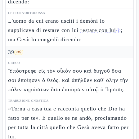
dicendo:
LETTURA ORTODOSSA
L'uomo da cui erano usciti i demòni lo
supplicava di restare con lui
restare con lui
;
ⓘ
ma Gesù lo congedò dicendo:
39
🗝️
2
GRECO
Ὑπόστρεφε εἰς τὸν οἶκόν σου καὶ διηγοῦ ὅσα
σοι ἐποίησεν ὁ θεός. καὶ ἀπῆλθεν καθ' ὅλην τὴν
πόλιν κηρύσσων ὅσα ἐποίησεν αὐτῷ ὁ Ἰησοῦς.
TRADUZIONE GNOSTICA
«Torna a casa tua e racconta quello che Dio ha
fatto per te». E quello se ne andò, proclamando
per tutta la città quello che Gesù aveva fatto per
lui.