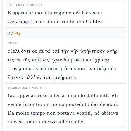
LETTURA ORTODOSSA
E approdarono alla regione dei Geraseni
Geraseni
, che sta di fronte alla Galilea.
ⓘ
27
🗝️
2
GRECO
ἐξελθόντι δὲ αὐτῷ ἐπὶ τὴν γῆν ὑπήντησεν ἀνήρ
τις ἐκ τῆς πόλεως ἔχων δαιμόνια καὶ χρόνῳ
ἱκανῷ οὐκ ἐνεδύσατο ἱμάτιον καὶ ἐν οἰκίᾳ οὐκ
ἔμενεν ἀλλ' ἐν τοῖς μνήμασιν.
TRADUZIONE GNOSTICA
Era appena sceso a terra, quando dalla città gli
venne incontro un uomo posseduto dai demòni.
Da molto tempo non portava vestiti, né abitava
in casa, ma in mezzo alle tombe.