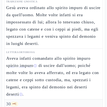
TRADUZIONE GNOSTICA
Gesù aveva ordinato allo spirito impuro di uscire
da quell'uomo. Molte volte infatti si era
impossessato di lui; allora lo tenevano chiuso,
legato con catene e con i ceppi ai piedi, ma egli
spezzava i legami e veniva spinto dal demonio
in luoghi deserti.
LETTURA ORTODOSSA
Aveva infatti comandato allo spirito impuro
spirito impuro
di uscire dall'uomo; poiché
ⓘ
molte volte lo aveva afferrato, ed era legato con
catene e ceppi sotto custodia, ma, spezzati i
legami, era spinto dal demonio nei deserti
deserti
.
ⓘ
30
🗝️
1