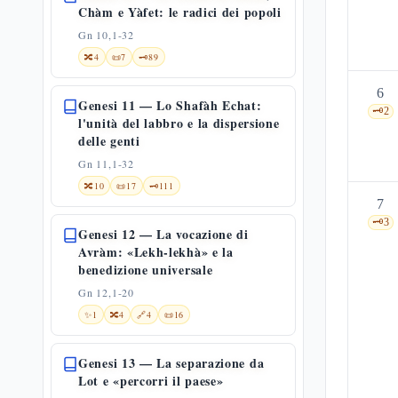
Chàm e Yàfet: le radici dei popoli
Gn 10,1-32
🔀
4
📜
7
🗝️
89
6
Genesi 11 — Lo Shafàh Echat:
🗝️
2
l'unità del labbro e la dispersione
delle genti
Gn 11,1-32
🔀
10
📜
17
🗝️
111
7
🗝️
3
Genesi 12 — La vocazione di
Avràm: «Lekh-lekhà» e la
benedizione universale
Gn 12,1-20
✨
1
🔀
4
🔗
4
📜
16
Genesi 13 — La separazione da
Lot e «percorri il paese»