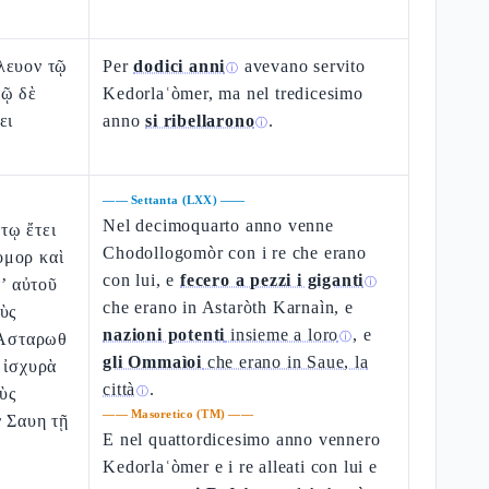
λευον τῷ
Per
dodici anni
avevano servito
ⓘ
τῷ δὲ
Kedorlaʿòmer, ma nel tredicesimo
ει
anno
si ribellarono
.
ⓘ
——
Settanta (LXX)
——
Nel decimoquarto anno venne
τῳ ἔτει
Chodollogomòr con i re che erano
μορ καὶ
con lui, e
fecero a pezzi i giganti
τ’ αὐτοῦ
ⓘ
che erano in Astaròth Karnaìn, e
ὺς
nazioni potenti
insieme a loro
, e
 Ασταρωθ
ⓘ
gli Ommaìoi
che erano in Saue, la
 ἰσχυρὰ
città
.
οὺς
ⓘ
——
Masoretico (TM)
——
ν Σαυη τῇ
E nel quattordicesimo anno vennero
Kedorlaʿòmer e i re alleati con lui e