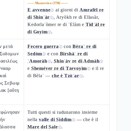
——
Masoretico (TM)
——
E avvenne
ai giorni di
Amrafèl re
ⓘ
di Shinʿàr
, Aryòkh re di Ellasàr,
ⓘ
Kedorlaʿòmer re di ʿElàm e
Tidʿàl re
di Goyìm
.
ⓘ
ν μετὰ
Fecero guerra
con
Bèraʿ re di
ⓘ
 Σοδομων
Sedòm
e con
Birshàʿ re di
ⓘ
βασιλέως
ʿAmoràh
,
Shinʾàv re di Admàh
ⓘ
ⓘ
ννααρ
e
Sheméver re di Tzevoyìm
e il re
ⓘ
καὶ
di Bèlaʿ —
che è Tzòʿar
.
ⓘ
ως Σεβωιμ
λακ [αὕτη
νεφώνησαν
Tutti questi si radunarono insieme
τὴν
nella
valle di Siddìm
— che è il
ⓘ
θάλασσα
Mare del Sale
.
ⓘ