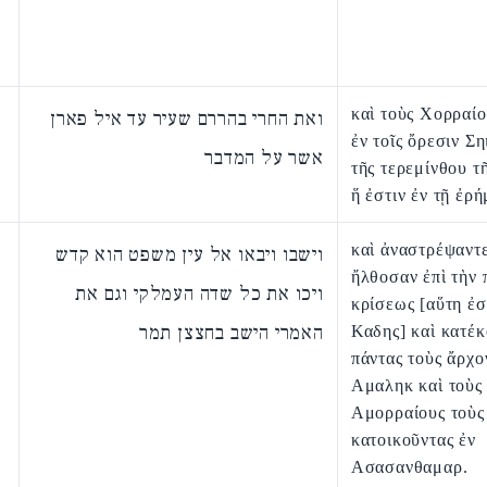
καὶ τοὺς Χορραίο
ואת החרי בהררם שעיר עד איל פארן
ἐν τοῖς ὄρεσιν Ση
אשר על המדבר
τῆς τερεμίνθου τ
ἥ ἐστιν ἐν τῇ ἐρ
καὶ ἀναστρέψαντ
וישבו ויבאו אל עין משפט הוא קדש
ἤλθοσαν ἐπὶ τὴν 
ויכו את כל שדה העמלקי וגם את
κρίσεως [αὕτη ἐσ
האמרי הישב בחצצן תמר
Καδης] καὶ κατέ
πάντας τοὺς ἄρχο
Αμαληκ καὶ τοὺς
Αμορραίους τοὺς
κατοικοῦντας ἐν
Ασασανθαμαρ.