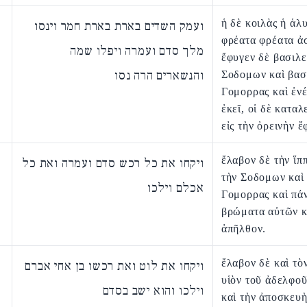
ἡ δὲ κοιλὰς ἡ ἁλ
ועמק השדים בארת בארת חמר וינסו
φρέατα φρέατα ἀ
מלך סדם ועמרה ויפלו שמה
ἔφυγεν δὲ βασιλε
והנשארים הרה נסו
Σοδομων καὶ βασ
Γομορρας καὶ ἐν
ἐκεῖ, οἱ δὲ καταλ
εἰς τὴν ὀρεινὴν ἔ
ἔλαβον δὲ τὴν ἵπ
ויקחו את כל רכש סדם ועמרה ואת כל
τὴν Σοδομων καὶ
אכלם וילכו
Γομορρας καὶ πάν
βρώματα αὐτῶν κ
ἀπῆλθον.
ἔλαβον δὲ καὶ τὸ
ויקחו את לוט ואת רכשו בן אחי אברם
υἱὸν τοῦ ἀδελφο
וילכו והוא ישב בסדם
καὶ τὴν ἀποσκευ