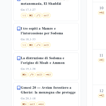
metanomasia, El Shaddài
10
Gn 17,1-27
🗝️
4
✨
1
🔀
2
🔗
2
📜
17
I tre ospiti a Mamre e
l'intercessione per Sodoma
Gn 18,1-33
✨
1
🔀
2
🔗
4
📜
23
11
La distruzione di Sodoma e
🗝️
1
l'origine di Moab e Ammon
Gn 19,1-38
🔀
6
🔗
9
📜
23
🗝️
63
Genesi 20 — Avràm forestiero a
12
Gheràr: la menzogna che protegge
🗝️
2
Gn 20,1-18
🔀
4
📜
15
🗝️
44