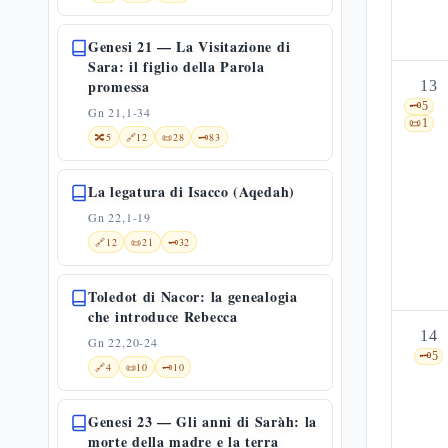
Genesi 21 — La Visitazione di
Sara: il figlio della Parola
promessa
13
🗝️
5
Gn 21,1-34
📜
1
🔀
5
🔗
12
📜
28
🗝️
83
La legatura di Isacco (Aqedah)
Gn 22,1-19
🔗
12
📜
21
🗝️
32
Toledot di Nacor: la genealogia
che introduce Rebecca
14
Gn 22,20-24
🗝️
5
🔗
4
📜
10
🗝️
10
Genesi 23 — Gli anni di Saràh: la
morte della madre e la terra