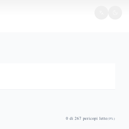
0
di
267
pericopi lette
(
0
%)