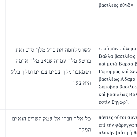
βασιλεὺς ἐθνῶν
ἐποίησαν πόλεμο
עשו מלחמה את ברע מלך סדם ואת
Βαλλα βασιλέως
ברשע מלך עמרה שנאב מלך אדמה
καὶ μετὰ Βαρσα 
ושמאבר מלך צביים צבויים ומלך בלע
Γομορρας καὶ Σε
βασιλέως Αδαμα 
היא צער
Συμοβορ βασιλέ
καὶ βασιλέως Βα
ἐστὶν Σηγωρ].
πάντες οὗτοι συ
כל אלה חברו אל עמק השדים הוא ים
ἐπὶ τὴν φάραγγα 
המלח
ἁλυκήν [αὕτη ἡ 