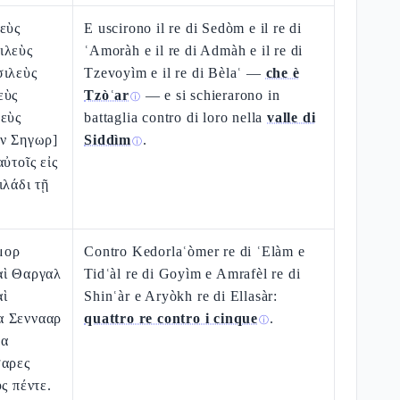
εὺς
E uscirono il re di Sedòm e il re di
ιλεὺς
ʿAmoràh e il re di Admàh e il re di
σιλεὺς
Tzevoyìm e il re di Bèlaʿ —
che è
εὺς
Tzòʿar
— e si schierarono in
ⓘ
λεὺς
battaglia contro di loro nella
valle di
ὶν Σηγωρ]
Siddìm
.
ⓘ
ὐτοῖς εἰς
ιλάδι τῇ
μορ
Contro Kedorlaʿòmer re di ʿElàm e
αὶ Θαργαλ
Tidʿàl re di Goyìm e Amrafèl re di
αὶ
Shinʿàr e Aryòkh re di Ellasàr:
α Σεννααρ
quattro re contro i cinque
.
ⓘ
έα
σαρες
ς πέντε.