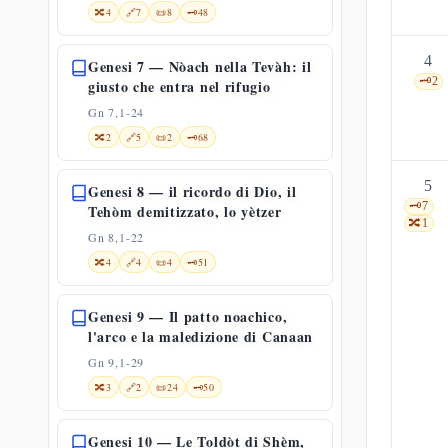
🔀
4
🔗
7
📜
8
🗝️
48
4
Genesi 7 — Nòach nella Tevàh: il
🗝️
2
giusto che entra nel rifugio
Gn 7,1-24
🔀
2
🔗
5
📜
2
🗝️
68
5
Genesi 8 — il ricordo di Dio, il
🗝️
7
Tehòm demitizzato, lo yètzer
🔀
1
Gn 8,1-22
🔀
4
🔗
4
📜
4
🗝️
51
Genesi 9 — Il patto noachico,
l'arco e la maledizione di Canaan
Gn 9,1-29
🔀
3
🔗
2
📜
24
🗝️
50
Genesi 10 — Le Toldòt di Shèm,