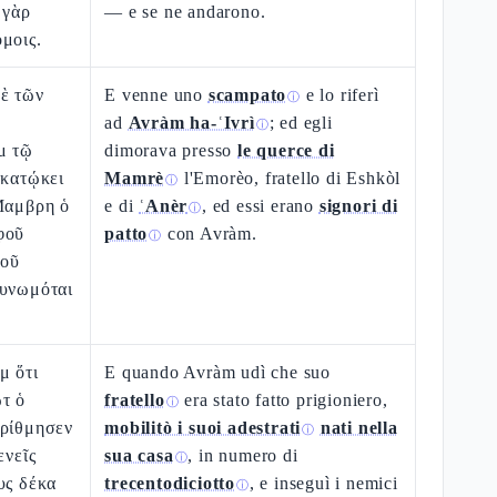
 γὰρ
— e se ne andarono.
μοις.
ὲ τῶν
E venne uno
scampato
e lo riferì
ⓘ
ad
Avràm ha-ʿIvrì
; ed egli
ⓘ
μ τῷ
dimorava presso
le querce di
 κατῴκει
Mamrè
l'Emorèo, fratello di Eshkòl
ⓘ
 Μαμβρη ὁ
e di
ʿAnèr
, ed essi erano
signori di
ⓘ
φοῦ
patto
con Avràm.
ⓘ
φοῦ
συνωμόται
μ ὅτι
E quando Avràm udì che suo
τ ὁ
fratello
era stato fatto prigioniero,
ⓘ
ἠρίθμησεν
mobilitò i suoi adestrati
nati nella
ⓘ
ενεῖς
sua casa
, in numero di
ⓘ
υς δέκα
trecentodiciotto
, e inseguì i nemici
ⓘ