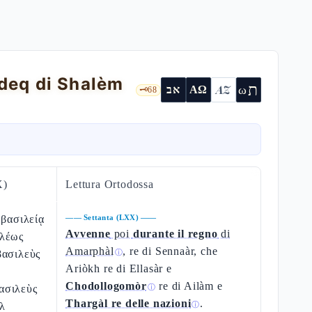
èdeq di Shalèm
ת
AZ
ω
אב
ΑΩ
🗝️
68
X)
Lettura Ortodossa
 βασιλείᾳ
——
Settanta (LXX)
——
Avvenne
poi
durante il regno
di
ιλέως
Amarphàl
, re di Sennaàr, che
βασιλεὺς
ⓘ
Ariòkh re di Ellasàr e
Chodollogomòr
re di Ailàm e
ασιλεὺς
ⓘ
Thargàl re delle nazioni
.
λ
ⓘ