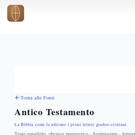
Vai al contenuto principale
Torna alle Fonti
Antico Testamento
La Bibbia come la udirono i primi lettori giudeo-cristiani
Testo parallelo: ebraico masoretico · Septuaginta · lettur