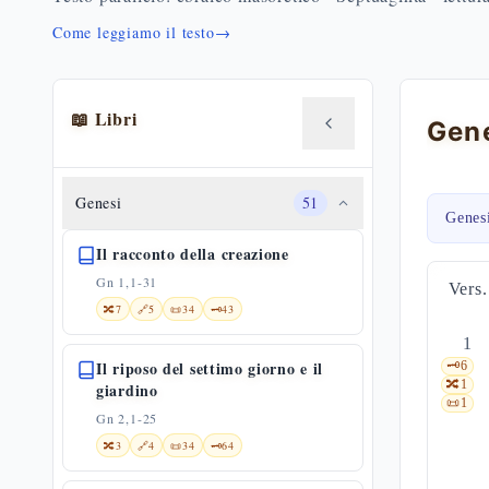
Come leggiamo il testo
→
📖 Libri
Gene
Genesi
51
Genes
Il racconto della creazione
Gn 1,1-31
Vers.
🔀
7
🔗
5
📜
34
🗝️
43
1
Il riposo del settimo giorno e il
🗝️
6
🔀
1
giardino
📜
1
Gn 2,1-25
🔀
3
🔗
4
📜
34
🗝️
64