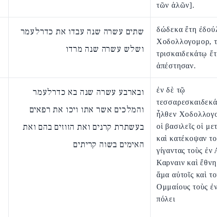
τῶν ἁλῶν].
δώδεκα ἔτη ἐδού
שתים עשרה שנה עבדו את כדרלעמר
Χοδολλογομορ, 
ושלש עשרה שנה מרדו
τρισκαιδεκάτῳ ἔτ
ἀπέστησαν.
ἐν δὲ τῷ
ובארבע עשרה שנה בא כדרלעמר
τεσσαρεσκαιδεκά
והמלכים אשר אתו ויכו את רפאים
ἦλθεν Χοδολλογο
בעשתרת קרנים ואת הזוזים בהם ואת
οἱ βασιλεῖς οἱ με
καὶ κατέκοψαν το
האימים בשוה קריתים
γίγαντας τοὺς ἐν
Καρναιν καὶ ἔθνη
ἅμα αὐτοῖς καὶ τ
Ομμαίους τοὺς ἐ
πόλει