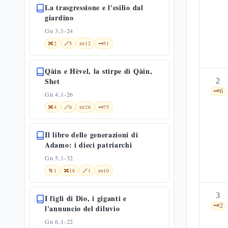
La trasgressione e l'esilio dal
giardino
Gn 3,1-24
🔀
2
🔗
5
📜
12
🗝️
51
Qàin e Hèvel, la stirpe di Qàin,
Shet
2
🗝️
6
Gn 4,1-26
🔀
4
🔗
6
📜
26
🗝️
75
Il libro delle generazioni di
Adamo: i dieci patriarchi
Gn 5,1-32
🌀
1
🔀
18
🔗
1
📜
10
3
I figli di Dio, i giganti e
🗝️
2
l'annuncio del diluvio
Gn 6,1-22