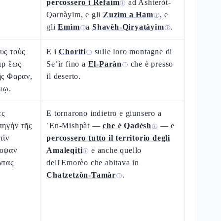
percossero i Refaìm
ad Ashteròt-
ⓘ
Qarnàyim, e gli
Zuzìm a Ham
, e
ⓘ
gli
Emìm
a
Shavèh-Qiryatàyim
.
ⓘ
ⓘ
υς τοὺς
E i
Chorìti
sulle loro montagne di
ⓘ
ιρ ἕως
Seʿìr fino a
El-Paràn
che è presso
ⓘ
ῆς Φαραν,
il deserto.
ήμῳ.
ες
E tornarono indietro e giunsero a
πηγὴν τῆς
ʿEn-Mishpàt —
che è Qadèsh
— e
ⓘ
τὶν
percossero tutto il territorio degli
κοψαν
Amaleqiti
e anche quello
ⓘ
ντας
dell'Emorèo che abitava in
Chatzetzòn-Tamàr
.
ⓘ