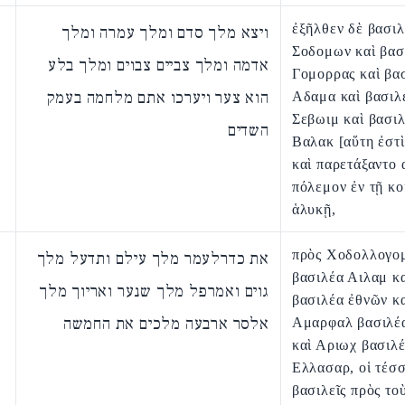
ἐξῆλθεν δὲ βασιλ
ויצא מלך סדם ומלך עמרה ומלך
Σοδομων καὶ βασ
אדמה ומלך צביים צבוים ומלך בלע
Γομορρας καὶ βα
הוא צער ויערכו אתם מלחמה בעמק
Αδαμα καὶ βασιλ
Σεβωιμ καὶ βασι
השדים
Βαλακ [αὕτη ἐστ
καὶ παρετάξαντο α
πόλεμον ἐν τῇ κο
ἁλυκῇ,
πρὸς Χοδολλογο
את כדרלעמר מלך עילם ותדעל מלך
βασιλέα Αιλαμ κ
גוים ואמרפל מלך שנער ואריוך מלך
βασιλέα ἐθνῶν κ
אלסר ארבעה מלכים את החמשה
Αμαρφαλ βασιλέ
καὶ Αριωχ βασιλ
Ελλασαρ, οἱ τέσ
βασιλεῖς πρὸς τοὺ