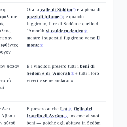
υκὴ
Ora la
valle di Siddìm
era piena di
ⓘ
σφάλτου·
pozzi di bitume
; e quando
ⓘ
ὺς
fuggirono, il re di Sedòm e quello di
ιλεὺς
ʿAmoràh
vi caddero dentro
,
ⓘ
έπεσαν
mentre i superstiti fuggirono verso
il
ειφθέντες
monte
.
ⓘ
φυγον.
πον πᾶσαν
E i vincitori presero tutti i
beni di
Sedòm e di ʿAmoràh
e tutti i loro
ⓘ
τα τὰ
viveri e se ne andarono.
αὶ
ν Λωτ
E presero anche
Lot
,
figlio del
ⓘ
ῦ Αβραμ
fratello di Avràm
, insieme ai suoi
ⓘ
ὴν αὐτοῦ
beni — poiché egli abitava in Sedòm