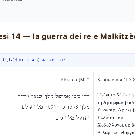
si 14 — la guerra dei re e Malkitz
i 14,1-24
·
·
MT (OSHB) + LXX
11
/
32
Ebraico (MT)
Septuaginta (LX
Ἐγένετο δὲ ἐν τῇ
ויהי בימי אמרפל מלך שנער אריוך
τῇ Αμαρφαλ βασ
מלך אלסר כדרלעמר מלך עילם
Σεννααρ, Αριωχ 
ותדעל מלך גוים
Ελλασαρ καὶ
Χοδολλογομορ β
Αιλαμ καὶ Θαργα