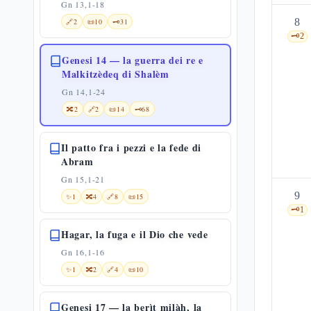
Gn 13,1-18
8
🔗
2
📜
10
🗝️
31
🗝️
2
Genesi 14 — la guerra dei re e
Malkitzèdeq di Shalèm
Gn 14,1-24
🔀
2
🔗
2
📜
14
🗝️
68
Il patto fra i pezzi e la fede di
Abram
Gn 15,1-21
9
✨
1
🔀
4
🔗
8
📜
15
🗝️
1
Hagar, la fuga e il Dio che vede
Gn 16,1-16
✨
1
🔀
2
🔗
4
📜
10
Genesi 17 — la berìt milàh, la