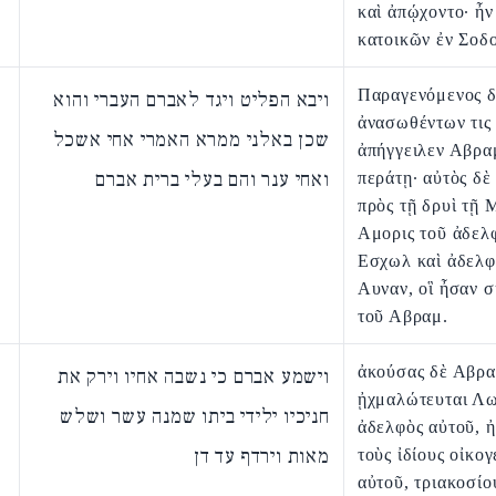
καὶ ἀπῴχοντο· ἦν
κατοικῶν ἐν Σοδο
Παραγενόμενος δ
ויבא הפליט ויגד לאברם העברי והוא
ἀνασωθέντων τις
שכן באלני ממרא האמרי אחי אשכל
ἀπήγγειλεν Αβρα
ואחי ענר והם בעלי ברית אברם
περάτῃ· αὐτὸς δὲ
πρὸς τῇ δρυὶ τῇ
Αμορις τοῦ ἀδελ
Εσχωλ καὶ ἀδελ
Αυναν, οἳ ἦσαν 
τοῦ Αβραμ.
ἀκούσας δὲ Αβρα
וישמע אברם כי נשבה אחיו וירק את
ᾐχμαλώτευται Λω
חניכיו ילידי ביתו שמנה עשר ושלש
ἀδελφὸς αὐτοῦ, 
מאות וירדף עד דן
τοὺς ἰδίους οἰκογ
αὐτοῦ, τριακοσίο