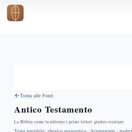
Vai al contenuto principale
Torna alle Fonti
Antico Testamento
La Bibbia come la udirono i primi lettori giudeo-cristiani
Testo parallelo: ebraico masoretico · Septuaginta · traduz