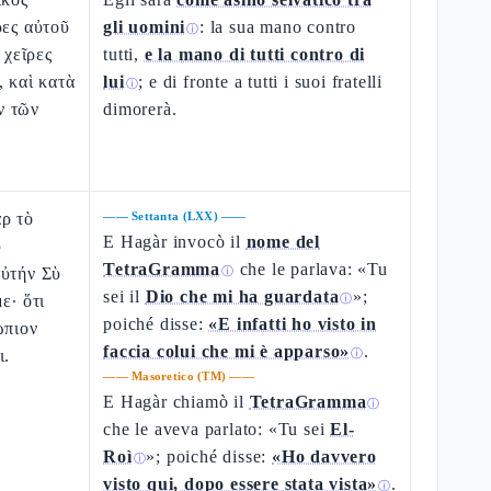
ρες αὐτοῦ
gli uomini
: la sua mano contro
ⓘ
 χεῖρες
tutti,
e la mano di tutti contro di
, καὶ κατὰ
lui
; e di fronte a tutti i suoi fratelli
ⓘ
ν τῶν
dimorerà.
ρ τὸ
——
Settanta (LXX)
——
E Hagàr invocò il
nome del
ῦ
TetraGramma
che le parlava: «Tu
αὐτήν Σὺ
ⓘ
sei il
Dio che mi ha guardata
»;
ε· ὅτι
ⓘ
poiché disse:
«E infatti ho visto in
ώπιον
faccia colui che mi è apparso»
.
ι.
ⓘ
——
Masoretico (TM)
——
E Hagàr chiamò il
TetraGramma
ⓘ
che le aveva parlato: «Tu sei
El-
Roì
»; poiché disse:
«Ho davvero
ⓘ
visto qui, dopo essere stata vista»
.
ⓘ