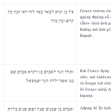
ἕνεκεν τούτου ἐκ
על כן קרא לבאר באר לחי ראי הנה בין
φρέαρ Φρέαρ οὗ 
קדש ובין ברד
εἶδον· ἰδοὺ ἀνὰ 
Καδης καὶ ἀνὰ μ
Βαραδ.
Καὶ ἔτεκεν Αγαρ
ותלד הגר לאברם בן ויקרא אברם שם
υἱόν, καὶ ἐκάλεσ
בנו אשר ילדה הגר ישמעאל
τὸ ὄνομα τοῦ υἱο
ὃν ἔτεκεν αὐτῷ Α
Ισμαηλ.
Αβραμ δὲ ἦν ὀγδ
ואברם בן שמנים שנה ושש שנים בלדת