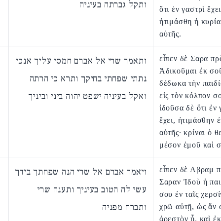
ותקל גברתה בעיניה
ὅτι ἐν γαστρὶ ἔχει
ἠτιμάσθη ἡ κυρία
αὐτῆς.
εἶπεν δὲ Σαρα π
ותאמר שרי אל אברם חמסי עליך אנכי
Ἀδικοῦμαι ἐκ σο
נתתי שפחתי בחיקך ותרא כי הרתה
δέδωκα τὴν παιδ
ואקל בעיניה ישפט יהוה ביני וביניך
εἰς τὸν κόλπον σ
ἰδοῦσα δὲ ὅτι ἐν 
ἔχει, ἠτιμάσθην 
αὐτῆς· κρίναι ὁ θ
μέσον ἐμοῦ καὶ σ
εἶπεν δὲ Αβραμ 
ויאמר אברם אל שרי הנה שפחתך בידך
Σαραν Ἰδοὺ ἡ πα
עשי לה הטוב בעיניך ותענה שרי
σου ἐν ταῖς χερσί
ותברח מפניה
χρῶ αὐτῇ, ὡς ἄν 
ἀρεστὸν ᾖ. καὶ 