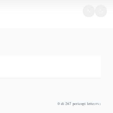
0
di
267
pericopi lette
(
0
%)