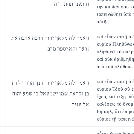
והתעני תחת ידיה
τὴν κυρίαν σου κ
ταπεινώθητι ὑπὸ 
αὐτῆς.
καὶ εἶπεν αὐτῇ ὁ
ויאמר לה מלאך יהוה הרבה ארבה את
κυρίου Πληθύνω
זרעך ולא יספר מרב
πληθυνῶ τὸ σπέρ
καὶ οὐκ ἀριθμηθή
ἀπὸ τοῦ πλήθους.
καὶ εἶπεν αὐτῇ ὁ
ויאמר לה מלאך יהוה הנך הרה וילדת
κυρίου Ἰδοὺ σὺ ἐ
בן וקראת שמו ישמעאל כי שמע יהוה
ἔχεις καὶ τέξῃ υἱ
אל עניך
καλέσεις τὸ ὄνομ
Ισμαηλ, ὅτι ἐπήκ
κύριος τῇ ταπειν
οὗτος ἔσται ἄγρο