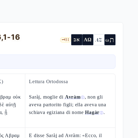
6,1-16
ת
AZ
ω
אב
ΑΩ
🗝️
31
X)
Lettura Ortodossa
Αβραμ οὐκ
Saràj, moglie di
Avràm
, non gli
ⓘ
 δὲ αὐτῇ
aveva partorito figli; ella aveva una
α, ᾗ
schiava egiziana di nome
Hagàr
.
ⓘ
ρὸς Αβραμ
E disse Saràj ad Avràm: «Ecco, il