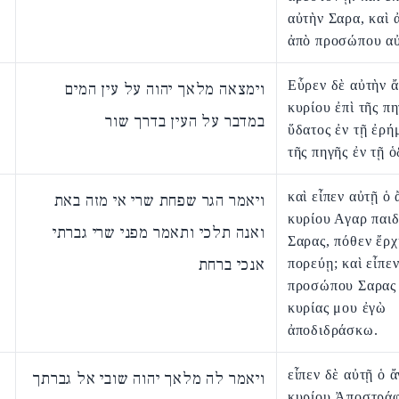
αὐτὴν Σαρα, καὶ 
ἀπὸ προσώπου αὐ
Εὗρεν δὲ αὐτὴν 
וימצאה מלאך יהוה על עין המים
κυρίου ἐπὶ τῆς π
במדבר על העין בדרך שור
ὕδατος ἐν τῇ ἐρή
τῆς πηγῆς ἐν τῇ 
καὶ εἶπεν αὐτῇ ὁ
ויאמר הגר שפחת שרי אי מזה באת
κυρίου Αγαρ παι
ואנה תלכי ותאמר מפני שרי גברתי
Σαρας, πόθεν ἔρχ
אנכי ברחת
πορεύῃ; καὶ εἶπε
προσώπου Σαρας 
κυρίας μου ἐγὼ
ἀποδιδράσκω.
εἶπεν δὲ αὐτῇ ὁ 
ויאמר לה מלאך יהוה שובי אל גברתך
κυρίου Ἀποστράφ