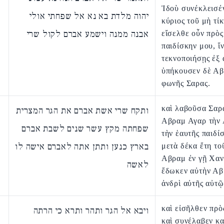
Ἰδοὺ συνέκλεισέ
יהוה מלדת בא נא אל שפחתי אולי
κύριος τοῦ μὴ τίκ
אבנה ממנה וישמע אברם לקול שרי
εἴσελθε οὖν πρὸς
παιδίσκην μου, ἵ
τεκνοποιήσῃς ἐξ 
ὑπήκουσεν δὲ Αβ
φωνῆς Σαρας.
καὶ λαβοῦσα Σαρ
ותקח שרי אשת אברם את הגר המצרית
Αβραμ Αγαρ τὴν 
שפחתה מקץ עשר שנים לשבת אברם
τὴν ἑαυτῆς παιδί
בארץ כנען ותתן אתה לאברם אישה לו
μετὰ δέκα ἔτη το
Αβραμ ἐν γῇ Χαν
לאשה
ἔδωκεν αὐτὴν Αβ
ἀνδρὶ αὐτῆς αὐτῷ
καὶ εἰσῆλθεν πρὸ
ויבא אל הגר ותהר ותרא כי הרתה
καὶ συνέλαβεν κα