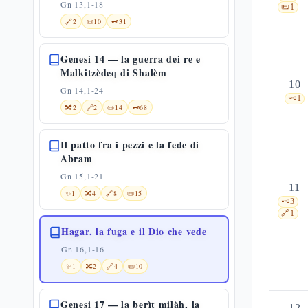
Gn 13,1-18
📜
1
🔗
2
📜
10
🗝️
31
Genesi 14 — la guerra dei re e
Malkitzèdeq di Shalèm
10
Gn 14,1-24
🗝️
1
🔀
2
🔗
2
📜
14
🗝️
68
Il patto fra i pezzi e la fede di
Abram
Gn 15,1-21
11
✨
1
🔀
4
🔗
8
📜
15
🗝️
3
🔗
1
Hagar, la fuga e il Dio che vede
Gn 16,1-16
✨
1
🔀
2
🔗
4
📜
10
Genesi 17 — la berìt milàh, la
12