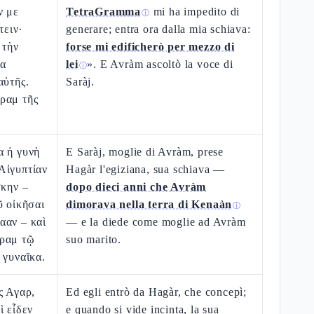
ν με
TetraGramma
mi ha impedito di
ⓘ
τειν·
generare; entra ora dalla mia schiava:
 τὴν
forse mi edificherò per mezzo di
να
lei
». E Avràm ascoltò la voce di
ⓘ
αὐτῆς.
Saràj.
ραμ τῆς
α ἡ γυνὴ
E Saràj, moglie di Avràm, prese
Αἰγυπτίαν
Hagàr l'egiziana, sua schiava —
σκην –
dopo dieci anni che Avràm
ῦ οἰκῆσαι
dimorava nella terra di Kenaàn
ⓘ
ααν – καὶ
— e la diede come moglie ad Avràm
ραμ τῷ
suo marito.
 γυναῖκα.
ς Αγαρ,
Ed egli entrò da Hagàr, che concepì;
ὶ εἶδεν
e quando si vide incinta, la sua