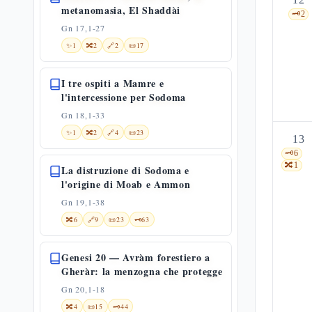
metanomasia, El Shaddài
🗝️
2
Gn 17,1-27
✨
1
🔀
2
🔗
2
📜
17
I tre ospiti a Mamre e
l'intercessione per Sodoma
Gn 18,1-33
✨
1
🔀
2
🔗
4
📜
23
13
🗝️
6
🔀
1
La distruzione di Sodoma e
l'origine di Moab e Ammon
Gn 19,1-38
🔀
6
🔗
9
📜
23
🗝️
63
Genesi 20 — Avràm forestiero a
Gheràr: la menzogna che protegge
Gn 20,1-18
🔀
4
📜
15
🗝️
44