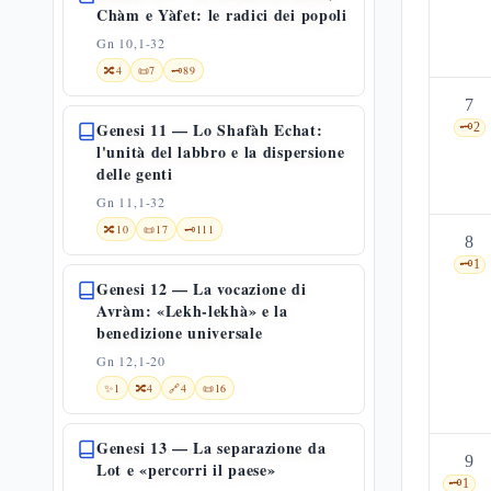
Chàm e Yàfet: le radici dei popoli
Gn 10,1-32
🔀
4
📜
7
🗝️
89
7
Genesi 11 — Lo Shafàh Echat:
🗝️
2
l'unità del labbro e la dispersione
delle genti
Gn 11,1-32
🔀
10
📜
17
🗝️
111
8
🗝️
1
Genesi 12 — La vocazione di
Avràm: «Lekh-lekhà» e la
benedizione universale
Gn 12,1-20
✨
1
🔀
4
🔗
4
📜
16
Genesi 13 — La separazione da
9
Lot e «percorri il paese»
🗝️
1