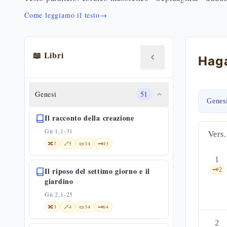
Come leggiamo il testo
→
📖 Libri
Haga
Genesi
51
Genes
Il racconto della creazione
Gn 1,1-31
Vers.
🔀
7
🔗
5
📜
34
🗝️
43
1
Il riposo del settimo giorno e il
🗝️
2
giardino
Gn 2,1-25
🔀
3
🔗
4
📜
34
🗝️
64
2