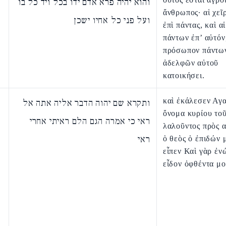
והוא יהיה פרא אדם ידו בכל ויד כל בו
ἄνθρωπος· αἱ χεῖ
ועל פני כל אחיו ישכן
ἐπὶ πάντας, καὶ αἱ
πάντων ἐπ’ αὐτόν
πρόσωπον πάντω
ἀδελφῶν αὐτοῦ
κατοικήσει.
καὶ ἐκάλεσεν Αγα
ותקרא שם יהוה הדבר אליה אתה אל
ὄνομα κυρίου το
ראי כי אמרה הגם הלם ראיתי אחרי
λαλοῦντος πρὸς 
ראי
ὁ θεὸς ὁ ἐπιδών μ
εἶπεν Καὶ γὰρ ἐν
εἶδον ὀφθέντα μο