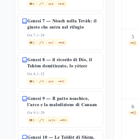
🔀
4
🔗
7
📜
8
🗝️
48
Genesi 7 — Nòach nella Tevàh: il
giusto che entra nel rifugio
Gn 7,1-24
5
🔀
2
🔗
5
📜
2
🗝️
68
🗝️
2
Genesi 8 — il ricordo di Dio, il
Tehòm demitizzato, lo yètzer
Gn 8,1-22
🔀
4
🔗
4
📜
4
🗝️
51
Genesi 9 — Il patto noachico,
l'arco e la maledizione di Canaan
6
Gn 9,1-29
🗝️
2
🔀
3
🔗
2
📜
24
🗝️
50
Genesi 10 — Le Toldòt di Shèm,