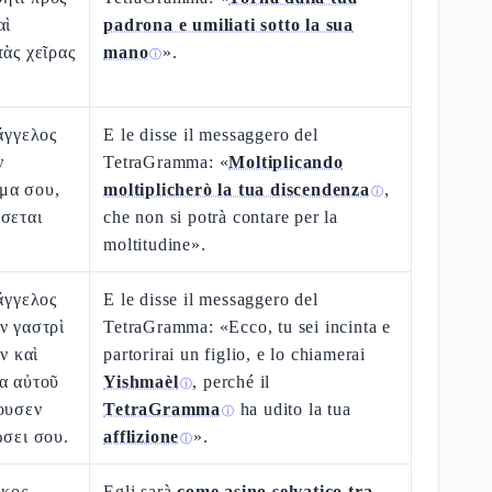
αὶ
padrona e umiliati sotto la sua
τὰς χεῖρας
mano
».
ⓘ
 ἄγγελος
E le disse il messaggero del
ν
TetraGramma: «
Moltiplicando
μα σου,
moltiplicherò la tua discendenza
,
ⓘ
σεται
che non si potrà contare per la
moltitudine».
 ἄγγελος
E le disse il messaggero del
ν γαστρὶ
TetraGramma: «Ecco, tu sei incinta e
ὸν καὶ
partorirai un figlio, e lo chiamerai
α αὐτοῦ
Yishmaèl
, perché il
ⓘ
ουσεν
TetraGramma
ha udito la tua
ⓘ
ώσει σου.
afflizione
».
ⓘ
ικος
Egli sarà
come asino selvatico tra