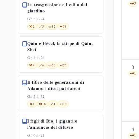
La trasgressione e l'esilio dal
🗝️
2
giardino
Gn 3,1-24
🔀
2
🔗
5
📜
12
🗝️
51
Qàin e Hèvel, la stirpe di Qàin,
Shet
Gn 4,1-26
🔀
4
🔗
6
📜
26
🗝️
75
3
🗝️
1
Il libro delle generazioni di
Adamo: i dieci patriarchi
Gn 5,1-32
🌀
1
🔀
18
🔗
1
📜
10
I figli di Dio, i giganti e
l'annuncio del diluvio
4
Gn 6,1-22
🗝️
1