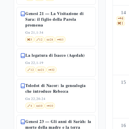
14
Genesi 21 — La Visitazione di
Sara: il figlio della Parola
🗝️
4
🔀
1
promessa
Gn 21,1-34
🔀
5
🔗
12
📜
28
🗝️
83
La legatura di Isacco (Aqedah)
Gn 22,1-19
🔗
12
📜
21
🗝️
32
15
Toledot di Nacor: la genealogia
che introduce Rebecca
Gn 22,20-24
🔗
4
📜
10
🗝️
10
Genesi 23 — Gli anni di Saràh: la
16
morte della madre e la terra