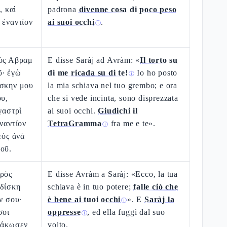
, καὶ
padrona
divenne cosa di poco peso
 ἐναντίον
ai suoi occhi
.
ⓘ
ρὸς Αβραμ
E disse Saràj ad Avràm: «
Il torto su
ῦ· ἐγὼ
di me ricada su di te!
Io ho posto
ⓘ
ίσκην μου
la mia schiava nel tuo grembo; e ora
ου,
che si vede incinta, sono disprezzata
γαστρὶ
ai suoi occhi.
Giudichi il
ἐναντίον
TetraGramma
fra me e te».
ⓘ
εὸς ἀνὰ
οῦ.
πρὸς
E disse Avràm a Saràj: «Ecco, la tua
ιδίσκη
schiava è in tuo potere;
falle ciò che
ν σου·
è bene ai tuoi occhi
». E
Saràj la
ⓘ
σοι
oppresse
, ed ella fuggì dal suo
ⓘ
ἐκάκωσεν
volto.