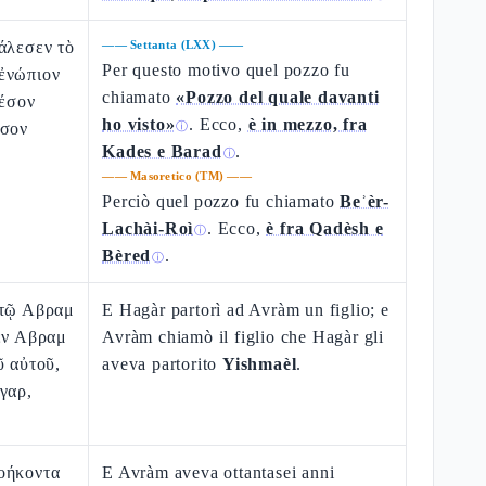
άλεσεν τὸ
——
Settanta (LXX)
——
Per questo motivo quel pozzo fu
ἐνώπιον
chiamato
«Pozzo del quale davanti
μέσον
ho visto»
. Ecco,
è in mezzo, fra
έσον
ⓘ
Kades e Barad
.
ⓘ
——
Masoretico (TM)
——
Perciò quel pozzo fu chiamato
Beʾèr-
Lachài-Roì
. Ecco,
è fra Qadèsh e
ⓘ
Bèred
.
ⓘ
 τῷ Αβραμ
E Hagàr partorì ad Avràm un figlio; e
εν Αβραμ
Avràm chiamò il figlio che Hagàr gli
ῦ αὐτοῦ,
aveva partorito
Yishmaèl
.
γαρ,
οήκοντα
E Avràm aveva ottantasei anni