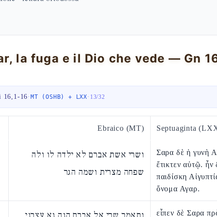
r, la fuga e il Dio che vede — Gn 1
i 16,1-16
·
·
MT (OSHB) + LXX
13
/
32
Ebraico (MT)
Septuaginta (LX
Σαρα δὲ ἡ γυνὴ 
ושרי אשת אברם לא ילדה לו ולה
ἔτικτεν αὐτῷ. ἦν
שפחה מצרית ושמה הגר
παιδίσκη Αἰγυπτί
ὄνομα Αγαρ.
εἶπεν δὲ Σαρα π
ותאמר שרי אל אברם הנה נא עצרני