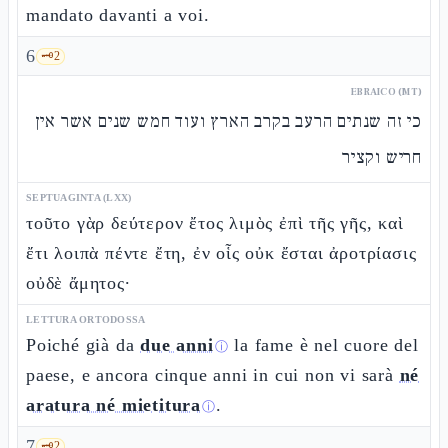
mandato davanti a voi.
6
🗝️
2
EBRAICO (MT)
כי זה שנתים הרעב בקרב הארץ ועוד חמש שנים אשר אין
חריש וקציר
SEPTUAGINTA (LXX)
τοῦτο γὰρ δεύτερον ἔτος λιμὸς ἐπὶ τῆς γῆς, καὶ
ἔτι λοιπὰ πέντε ἔτη, ἐν οἷς οὐκ ἔσται ἀροτρίασις
οὐδὲ ἄμητος·
LETTURA ORTODOSSA
Poiché già da
due anni
la fame è nel cuore del
ⓘ
paese, e ancora cinque anni in cui non vi sarà
né
aratura né mietitura
.
ⓘ
7
🗝️
2