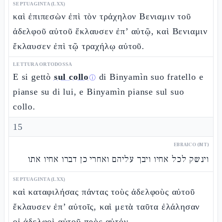
SEPTUAGINTA (LXX)
καὶ ἐπιπεσὼν ἐπὶ τὸν τράχηλον Βενιαμιν τοῦ
ἀδελφοῦ αὐτοῦ ἔκλαυσεν ἐπ’ αὐτῷ, καὶ Βενιαμιν
ἔκλαυσεν ἐπὶ τῷ τραχήλῳ αὐτοῦ.
LETTURA ORTODOSSA
E si gettò
sul collo
di Binyamìn suo fratello e
ⓘ
pianse su di lui, e Binyamìn pianse sul suo
collo.
15
EBRAICO (MT)
וינשק לכל אחיו ויבך עליהם ואחרי כן דברו אחיו אתו
SEPTUAGINTA (LXX)
καὶ καταφιλήσας πάντας τοὺς ἀδελφοὺς αὐτοῦ
ἔκλαυσεν ἐπ’ αὐτοῖς, καὶ μετὰ ταῦτα ἐλάλησαν
οἱ ἀδελφοὶ αὐτοῦ πρὸς αὐτόν.