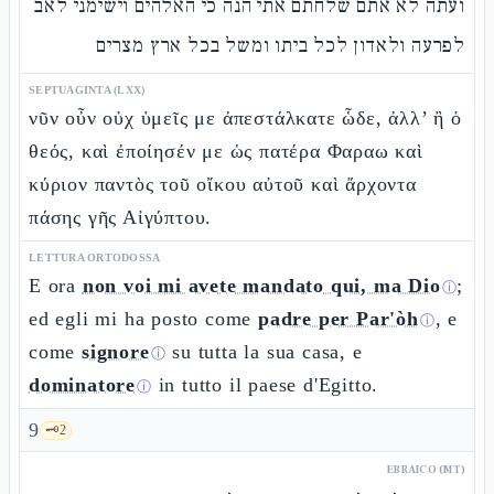
ועתה לא אתם שלחתם אתי הנה כי האלהים וישימני לאב
לפרעה ולאדון לכל ביתו ומשל בכל ארץ מצרים
SEPTUAGINTA (LXX)
νῦν οὖν οὐχ ὑμεῖς με ἀπεστάλκατε ὧδε, ἀλλ’ ἢ ὁ
θεός, καὶ ἐποίησέν με ὡς πατέρα Φαραω καὶ
κύριον παντὸς τοῦ οἴκου αὐτοῦ καὶ ἄρχοντα
πάσης γῆς Αἰγύπτου.
LETTURA ORTODOSSA
E ora
non voi mi avete mandato qui, ma Dio
;
ⓘ
ed egli mi ha posto come
padre per Par'òh
, e
ⓘ
come
signore
su tutta la sua casa, e
ⓘ
dominatore
in tutto il paese d'Egitto.
ⓘ
9
🗝️
2
EBRAICO (MT)