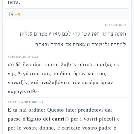
terra.
19
🗝️
1
EBRAICO (MT)
ואתה צויתה זאת עשו קחו לכם מארץ מצרים עגלות
לטפכם ולנשיכם ונשאתם את אביכם ובאתם
SEPTUAGINTA (LXX)
σὺ δὲ ἔντειλαι ταῦτα, λαβεῖν αὐτοῖς ἁμάξας ἐκ
γῆς Αἰγύπτου τοῖς παιδίοις ὑμῶν καὶ ταῖς
γυναιξίν, καὶ ἀναλαβόντες τὸν πατέρα ὑμῶν
παραγίνεσθε·
LETTURA ORTODOSSA
E tu hai ordine: Questo fate: prendetevi dal
paese d'Egitto dei
carri
per i vostri piccoli e
ⓘ
per le vostre donne, e caricate vostro padre e