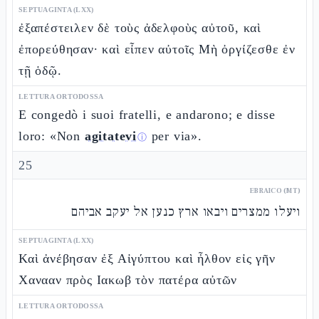
SEPTUAGINTA (LXX)
ἐξαπέστειλεν δὲ τοὺς ἀδελφοὺς αὐτοῦ, καὶ
ἐπορεύθησαν· καὶ εἶπεν αὐτοῖς Μὴ ὀργίζεσθε ἐν
τῇ ὁδῷ.
LETTURA ORTODOSSA
E congedò i suoi fratelli, e andarono; e disse
loro: «Non
agitatevi
per via».
ⓘ
25
EBRAICO (MT)
ויעלו ממצרים ויבאו ארץ כנען אל יעקב אביהם
SEPTUAGINTA (LXX)
Καὶ ἀνέβησαν ἐξ Αἰγύπτου καὶ ἦλθον εἰς γῆν
Χανααν πρὸς Ιακωβ τὸν πατέρα αὐτῶν
LETTURA ORTODOSSA