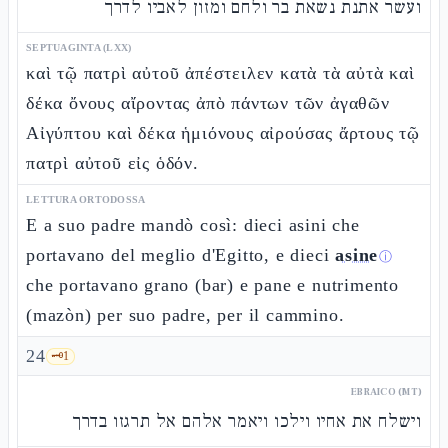
ועשר אתנת נשאת בר ולחם ומזון לאביו לדרך
SEPTUAGINTA (LXX)
καὶ τῷ πατρὶ αὐτοῦ ἀπέστειλεν κατὰ τὰ αὐτὰ καὶ
δέκα ὄνους αἴροντας ἀπὸ πάντων τῶν ἀγαθῶν
Αἰγύπτου καὶ δέκα ἡμιόνους αἰρούσας ἄρτους τῷ
πατρὶ αὐτοῦ εἰς ὁδόν.
LETTURA ORTODOSSA
E a suo padre mandò così: dieci asini che
portavano del meglio d'Egitto, e dieci
asine
ⓘ
che portavano grano (bar) e pane e nutrimento
(mazòn) per suo padre, per il cammino.
24
🗝️
1
EBRAICO (MT)
וישלח את אחיו וילכו ויאמר אלהם אל תרגזו בדרך