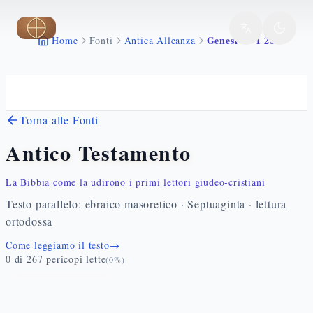
Vai al contenuto principale
Genesi 45 1 28
Home
Fonti
Antica Alleanza
Torna alle Fonti
Antico Testamento
La Bibbia come la udirono i primi lettori giudeo-cristiani
Testo parallelo: ebraico masoretico · Septuaginta · lettura
ortodossa
Come leggiamo il testo
→
0
di
267
pericopi lette
(
0
%)