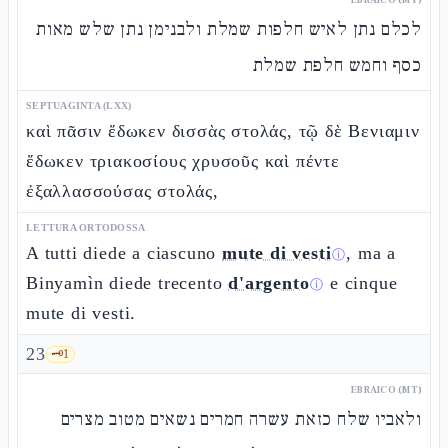
לכלם נתן לאיש חלפות שמלת ולבנימן נתן שלש מאות
כסף וחמש חלפת שמלת
SEPTUAGINTA (LXX)
καὶ πᾶσιν ἔδωκεν δισσὰς στολάς, τῷ δὲ Βενιαμιν
ἔδωκεν τριακοσίους χρυσοῦς καὶ πέντε
ἐξαλλασσούσας στολάς,
LETTURA ORTODOSSA
A tutti diede a ciascuno
mute di vesti
, ma a
ⓘ
Binyamìn diede trecento
d'argento
e cinque
ⓘ
mute di vesti.
23
🗝️
1
EBRAICO (MT)
ולאביו שלח כזאת עשרה חמרים נשאים מטוב מצרים