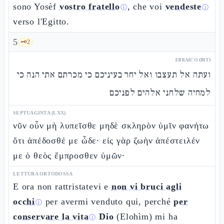
sono Yosèf
vostro fratello
, che voi
vendeste
ⓘ
ⓘ
verso l'Egitto.
5
🗝️
2
EBRAICO (MT)
ועתה אל תעצבו ואל יחר בעיניכם כי מכרתם אתי הנה כי
למחיה שלחני אלהים לפניכם
SEPTUAGINTA (LXX)
νῦν οὖν μὴ λυπεῖσθε μηδὲ σκληρὸν ὑμῖν φανήτω
ὅτι ἀπέδοσθέ με ὧδε· εἰς γὰρ ζωὴν ἀπέστειλέν
με ὁ θεὸς ἔμπροσθεν ὑμῶν·
LETTURA ORTODOSSA
E ora non rattristatevi e
non vi bruci agli
occhi
per avermi venduto qui, perché
per
ⓘ
conservare la vita
Dio
(Elohìm) mi ha
ⓘ