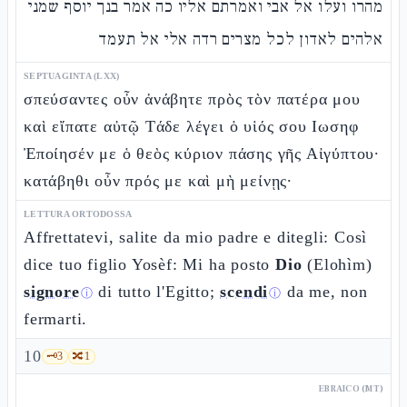
מהרו ועלו אל אבי ואמרתם אליו כה אמר בנך יוסף שמני
אלהים לאדון לכל מצרים רדה אלי אל תעמד
SEPTUAGINTA (LXX)
σπεύσαντες οὖν ἀνάβητε πρὸς τὸν πατέρα μου
καὶ εἴπατε αὐτῷ Τάδε λέγει ὁ υἱός σου Ιωσηφ
Ἐποίησέν με ὁ θεὸς κύριον πάσης γῆς Αἰγύπτου·
κατάβηθι οὖν πρός με καὶ μὴ μείνῃς·
LETTURA ORTODOSSA
Affrettatevi, salite da mio padre e ditegli: Così
dice tuo figlio Yosèf: Mi ha posto
Dio
(Elohìm)
signore
di tutto l'Egitto;
scendi
da me, non
ⓘ
ⓘ
fermarti.
10
🗝️
3
🔀
1
EBRAICO (MT)