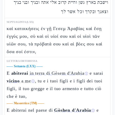
וישבת בארץ גשן והיית קרוב אלי אתה ובניך ובני בניך
וצאנך ובקרך וכל אשר לך
SEPTUAGINTA (LXX)
καὶ κατοικήσεις ἐν γῇ Γεσεμ Ἀραβίας καὶ ἔσῃ
ἐγγύς μου, σὺ καὶ οἱ υἱοί σου καὶ οἱ υἱοὶ τῶν
υἱῶν σου, τὰ πρόβατά σου καὶ αἱ βόες σου καὶ
ὅσα σοί ἐστιν,
LETTURA ORTODOSSA
——
Settanta (LXX)
——
E
abiterai
in terra di Gèsem d'Arabia
e sarai
ⓘ
vicino
a me
, tu e i tuoi figli e i figli dei tuoi
ⓘ
figli, il tuo gregge e il tuo armento e tutto ciò
che è tuo,
——
Masoretico (TM)
——
E abiterai nel paese di
Gòshen d'Arabia
e
ⓘ