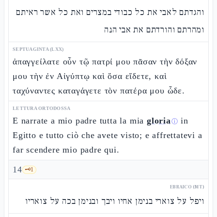
והגדתם לאבי את כל כבודי במצרים ואת כל אשר ראיתם
ומהרתם והורדתם את אבי הנה
SEPTUAGINTA (LXX)
ἀπαγγείλατε οὖν τῷ πατρί μου πᾶσαν τὴν δόξαν
μου τὴν ἐν Αἰγύπτῳ καὶ ὅσα εἴδετε, καὶ
ταχύναντες καταγάγετε τὸν πατέρα μου ὧδε.
LETTURA ORTODOSSA
E narrate a mio padre tutta la mia
gloria
in
ⓘ
Egitto e tutto ciò che avete visto; e affrettatevi a
far scendere mio padre qui.
14
🗝️
1
EBRAICO (MT)
ויפל על צוארי בנימן אחיו ויבך ובנימן בכה על צואריו