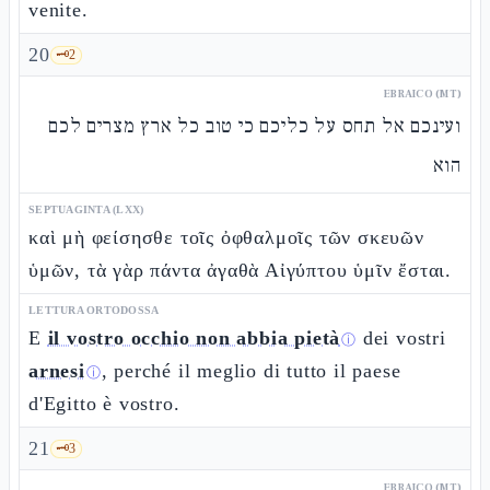
venite.
20
🗝️
2
EBRAICO (MT)
ועינכם אל תחס על כליכם כי טוב כל ארץ מצרים לכם
הוא
SEPTUAGINTA (LXX)
καὶ μὴ φείσησθε τοῖς ὀφθαλμοῖς τῶν σκευῶν
ὑμῶν, τὰ γὰρ πάντα ἀγαθὰ Αἰγύπτου ὑμῖν ἔσται.
LETTURA ORTODOSSA
E
il vostro occhio non abbia pietà
dei vostri
ⓘ
arnesi
, perché il meglio di tutto il paese
ⓘ
d'Egitto è vostro.
21
🗝️
3
EBRAICO (MT)