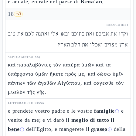
e andate, entrate nel paese di
Kena'àn
,
18
🗝️
3
EBRAICO (MT)
וקחו את אביכם ואת בתיכם ובאו אלי ואתנה לכם את טוב
ארץ מצרים ואכלו את חלב הארץ
SEPTUAGINTA (LXX)
καὶ παραλαβόντες τὸν πατέρα ὑμῶν καὶ τὰ
ὑπάρχοντα ὑμῶν ἥκετε πρός με, καὶ δώσω ὑμῖν
πάντων τῶν ἀγαθῶν Αἰγύπτου, καὶ φάγεσθε τὸν
μυελὸν τῆς γῆς.
LETTURA ORTODOSSA
e prendete vostro padre e le vostre
famiglie
e
ⓘ
venite da me; e vi darò il
meglio di tutto il
bene
dell'Egitto, e mangerete il
grasso
della
ⓘ
ⓘ