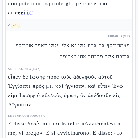
non poterono rispondergli, perché erano
atterriti
.
ⓘ
4
🗝️
2
EBRAICO (MT)
ויאמר יוסף אל אחיו גשו נא אלי ויגשו ויאמר אני יוסף
אחיכם אשר מכרתם אתי מצרימה
SEPTUAGINTA (LXX)
εἶπεν δὲ Ιωσηφ πρὸς τοὺς ἀδελφοὺς αὐτοῦ
Ἐγγίσατε πρός με. καὶ ἤγγισαν. καὶ εἶπεν Ἐγώ
εἰμι Ιωσηφ ὁ ἀδελφὸς ὑμῶν, ὃν ἀπέδοσθε εἰς
Αἴγυπτον.
LETTURA ORTODOSSA
E disse Yosèf ai suoi fratelli: «Avvicinatevi a
me, vi prego». E si avvicinarono. E disse: «Io