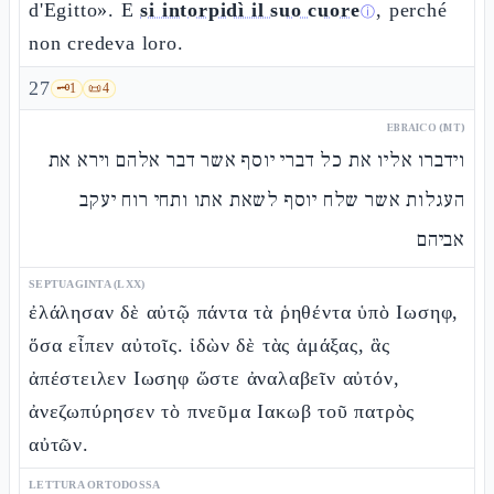
d'Egitto». E
si intorpidì il suo cuore
, perché
ⓘ
non credeva loro.
27
🗝️
1
📜
4
EBRAICO (MT)
וידברו אליו את כל דברי יוסף אשר דבר אלהם וירא את
העגלות אשר שלח יוסף לשאת אתו ותחי רוח יעקב
אביהם
SEPTUAGINTA (LXX)
ἐλάλησαν δὲ αὐτῷ πάντα τὰ ῥηθέντα ὑπὸ Ιωσηφ,
ὅσα εἶπεν αὐτοῖς. ἰδὼν δὲ τὰς ἁμάξας, ἃς
ἀπέστειλεν Ιωσηφ ὥστε ἀναλαβεῖν αὐτόν,
ἀνεζωπύρησεν τὸ πνεῦμα Ιακωβ τοῦ πατρὸς
αὐτῶν.
LETTURA ORTODOSSA