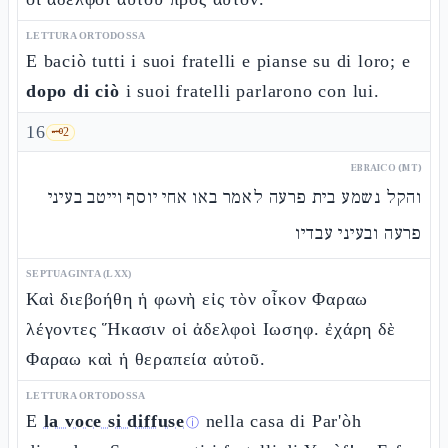
LETTURA ORTODOSSA
E baciò tutti i suoi fratelli e pianse su di loro; e
dopo di ciò
i suoi fratelli parlarono con lui.
16
🗝️
2
EBRAICO (MT)
והקל נשמע בית פרעה לאמר באו אחי יוסף וייטב בעיני
פרעה ובעיני עבדיו
SEPTUAGINTA (LXX)
Καὶ διεβοήθη ἡ φωνὴ εἰς τὸν οἶκον Φαραω
λέγοντες Ἥκασιν οἱ ἀδελφοὶ Ιωσηφ. ἐχάρη δὲ
Φαραω καὶ ἡ θεραπεία αὐτοῦ.
LETTURA ORTODOSSA
E
la voce si diffuse
nella casa di Par'òh
ⓘ