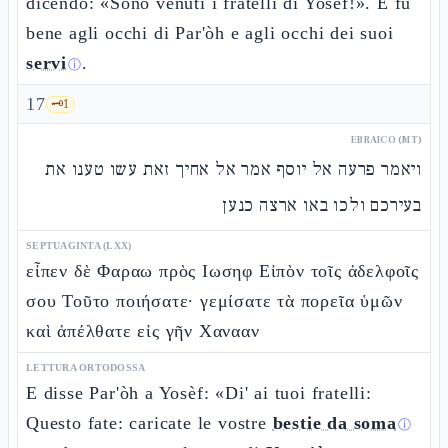
dicendo: «Sono venuti i fratelli di Yosèf!». E fu
bene agli occhi di Par'òh e agli occhi dei suoi
servi
.
ⓘ
17
🗝️
1
EBRAICO (MT)
ויאמר פרעה אל יוסף אמר אל אחיך זאת עשו טענו את
בעירכם ולכו באו ארצה כנען
SEPTUAGINTA (LXX)
εἶπεν δὲ Φαραω πρὸς Ιωσηφ Εἰπὸν τοῖς ἀδελφοῖς
σου Τοῦτο ποιήσατε· γεμίσατε τὰ πορεῖα ὑμῶν
καὶ ἀπέλθατε εἰς γῆν Χανααν
LETTURA ORTODOSSA
E disse Par'òh a Yosèf: «Di' ai tuoi fratelli:
Questo fate: caricate le vostre
bestie da soma
ⓘ