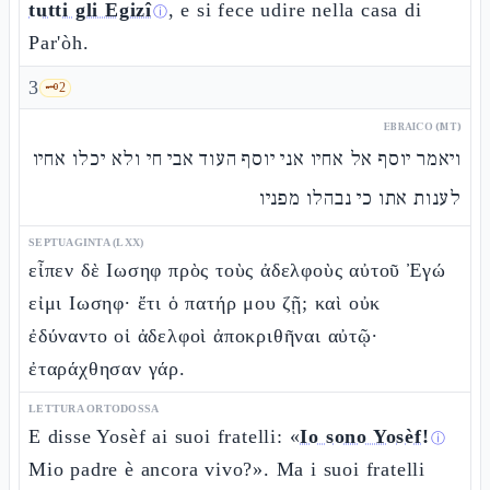
tutti gli Egizî
, e si fece udire nella casa di
ⓘ
Par'òh.
3
🗝️
2
EBRAICO (MT)
ויאמר יוסף אל אחיו אני יוסף העוד אבי חי ולא יכלו אחיו
לענות אתו כי נבהלו מפניו
SEPTUAGINTA (LXX)
εἶπεν δὲ Ιωσηφ πρὸς τοὺς ἀδελφοὺς αὐτοῦ Ἐγώ
εἰμι Ιωσηφ· ἔτι ὁ πατήρ μου ζῇ; καὶ οὐκ
ἐδύναντο οἱ ἀδελφοὶ ἀποκριθῆναι αὐτῷ·
ἐταράχθησαν γάρ.
LETTURA ORTODOSSA
E disse Yosèf ai suoi fratelli: «
Io sono Yosèf!
ⓘ
Mio padre è ancora vivo?». Ma i suoi fratelli