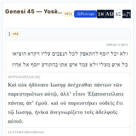
Genesi 45 — Yosèf si rivela: il pianto che spezza il segreto
ת
AZ
ω
אב
ΑΩ
🗝️
51
Pericopi
1
🗝️
4
EBRAICO (MT)
ולא יכל יוסף להתאפק לכל הנצבים עליו ויקרא הוציאו
כל איש מעלי ולא עמד איש אתו בהתודע יוסף אל אחיו
SEPTUAGINTA (LXX)
Καὶ οὐκ ἠδύνατο Ιωσηφ ἀνέχεσθαι πάντων τῶν
παρεστηκότων αὐτῷ, ἀλλ’ εἶπεν Ἐξαποστείλατε
πάντας ἀπ’ ἐμοῦ. καὶ οὐ παρειστήκει οὐδεὶς ἔτι
τῷ Ιωσηφ, ἡνίκα ἀνεγνωρίζετο τοῖς ἀδελφοῖς
αὐτοῦ.
LETTURA ORTODOSSA