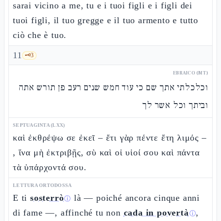
sarai vicino a me, tu e i tuoi figli e i figli dei
tuoi figli, il tuo gregge e il tuo armento e tutto
ciò che è tuo.
11
🗝️
3
EBRAICO (MT)
וכלכלתי אתך שם כי עוד חמש שנים רעב פן תורש אתה
וביתך וכל אשר לך
SEPTUAGINTA (LXX)
καὶ ἐκθρέψω σε ἐκεῖ – ἔτι γὰρ πέντε ἔτη λιμός –
, ἵνα μὴ ἐκτριβῇς, σὺ καὶ οἱ υἱοί σου καὶ πάντα
τὰ ὑπάρχοντά σου.
LETTURA ORTODOSSA
E ti
sosterrò
là — poiché ancora cinque anni
ⓘ
di fame —, affinché tu non
cada in povertà
,
ⓘ