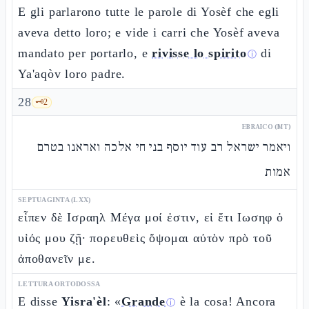
E gli parlarono tutte le parole di Yosèf che egli
aveva detto loro; e vide i carri che Yosèf aveva
mandato per portarlo, e
rivisse lo spirito
di
ⓘ
Ya'aqòv loro padre.
28
🗝️
2
EBRAICO (MT)
ויאמר ישראל רב עוד יוסף בני חי אלכה ואראנו בטרם
אמות
SEPTUAGINTA (LXX)
εἶπεν δὲ Ισραηλ Μέγα μοί ἐστιν, εἰ ἔτι Ιωσηφ ὁ
υἱός μου ζῇ· πορευθεὶς ὄψομαι αὐτὸν πρὸ τοῦ
ἀποθανεῖν με.
LETTURA ORTODOSSA
E disse
Yisra'èl
: «
Grande
è la cosa! Ancora
ⓘ