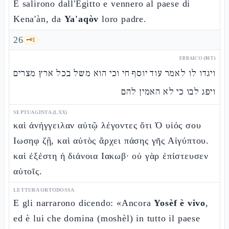
E salirono dall'Egitto e vennero al paese di
Kena'àn, da
Ya'aqòv
loro padre.
26
🗝️
1
EBRAICO (MT)
ויגדו לו לאמר עוד יוסף חי וכי הוא משל בכל ארץ מצרים
ויפג לבו כי לא האמין להם
SEPTUAGINTA (LXX)
καὶ ἀνήγγειλαν αὐτῷ λέγοντες ὅτι Ὁ υἱός σου
Ιωσηφ ζῇ, καὶ αὐτὸς ἄρχει πάσης γῆς Αἰγύπτου.
καὶ ἐξέστη ἡ διάνοια Ιακωβ· οὐ γὰρ ἐπίστευσεν
αὐτοῖς.
LETTURA ORTODOSSA
E gli narrarono dicendo: «Ancora
Yosèf è vivo
,
ed è lui che domina (moshèl) in tutto il paese