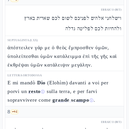
EBRAICO (MT)
וישלחני אלהים לפניכם לשום לכם שארית בארץ
ולהחיות לכם לפליטה גדלה
SEPTUAGINTA (LXX)
ἀπέστειλεν γάρ με ὁ θεὸς ἔμπροσθεν ὑμῶν,
ὑπολείπεσθαι ὑμῶν κατάλειμμα ἐπὶ τῆς γῆς καὶ
ἐκθρέψαι ὑμῶν κατάλειψιν μεγάλην.
LETTURA ORTODOSSA
E mi mandò
Dio
(Elohìm) davanti a voi per
porvi un
resto
sulla terra, e per farvi
ⓘ
sopravvivere come
grande scampo
.
ⓘ
8
🗝️
4
EBRAICO (MT)