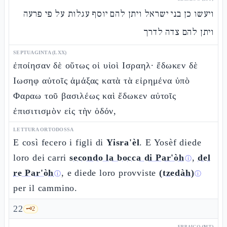
ויעשו כן בני ישראל ויתן להם יוסף עגלות על פי פרעה
ויתן להם צדה לדרך
SEPTUAGINTA (LXX)
ἐποίησαν δὲ οὕτως οἱ υἱοὶ Ισραηλ· ἔδωκεν δὲ
Ιωσηφ αὐτοῖς ἁμάξας κατὰ τὰ εἰρημένα ὑπὸ
Φαραω τοῦ βασιλέως καὶ ἔδωκεν αὐτοῖς
ἐπισιτισμὸν εἰς τὴν ὁδόν,
LETTURA ORTODOSSA
E così fecero i figli di
Yisra'èl
. E Yosèf diede
loro dei carri
secondo la bocca di Par'òh
,
del
ⓘ
re Par'òh
, e diede loro provviste
(tzedàh)
ⓘ
ⓘ
per il cammino.
22
🗝️
2
EBRAICO (MT)