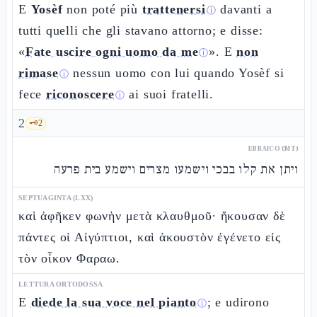
E
Yosèf
non poté più
trattenersi
davanti a
ⓘ
tutti quelli che gli stavano attorno; e disse:
«
Fate uscire ogni uomo da me
». E
non
ⓘ
rimase
nessun uomo con lui quando Yosèf si
ⓘ
fece
riconoscere
ai suoi fratelli.
ⓘ
2
🗝️
2
EBRAICO (MT)
ויתן את קלו בבכי וישמעו מצרים וישמע בית פרעה
SEPTUAGINTA (LXX)
καὶ ἀφῆκεν φωνὴν μετὰ κλαυθμοῦ· ἤκουσαν δὲ
πάντες οἱ Αἰγύπτιοι, καὶ ἀκουστὸν ἐγένετο εἰς
τὸν οἶκον Φαραω.
LETTURA ORTODOSSA
E
diede la sua voce nel pianto
; e udirono
ⓘ