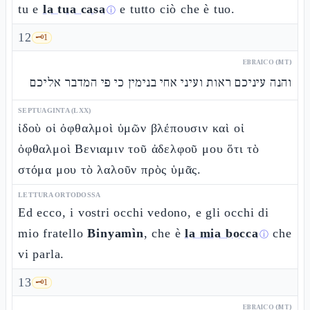
tu e
la tua casa
e tutto ciò che è tuo.
ⓘ
12
🗝️
1
EBRAICO (MT)
והנה עיניכם ראות ועיני אחי בנימין כי פי המדבר אליכם
SEPTUAGINTA (LXX)
ἰδοὺ οἱ ὀφθαλμοὶ ὑμῶν βλέπουσιν καὶ οἱ
ὀφθαλμοὶ Βενιαμιν τοῦ ἀδελφοῦ μου ὅτι τὸ
στόμα μου τὸ λαλοῦν πρὸς ὑμᾶς.
LETTURA ORTODOSSA
Ed ecco, i vostri occhi vedono, e gli occhi di
mio fratello
Binyamìn
, che è
la mia bocca
che
ⓘ
vi parla.
13
🗝️
1
EBRAICO (MT)