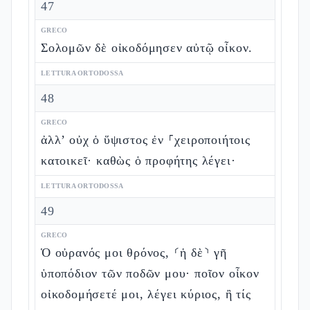
47
GRECO
Σολομῶν δὲ οἰκοδόμησεν αὐτῷ οἶκον.
LETTURA ORTODOSSA
48
GRECO
ἀλλ’ οὐχ ὁ ὕψιστος ἐν ⸀χειροποιήτοις
κατοικεῖ· καθὼς ὁ προφήτης λέγει·
LETTURA ORTODOSSA
49
GRECO
Ὁ οὐρανός μοι θρόνος, ⸂ἡ δὲ⸃ γῆ
ὑποπόδιον τῶν ποδῶν μου· ποῖον οἶκον
οἰκοδομήσετέ μοι, λέγει κύριος, ἢ τίς