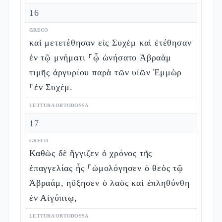
16
GRECO
καὶ μετετέθησαν εἰς Συχὲμ καὶ ἐτέθησαν
ἐν τῷ μνήματι ⸀ᾧ ὠνήσατο Ἀβραὰμ
τιμῆς ἀργυρίου παρὰ τῶν υἱῶν Ἑμμὼρ
⸀ἐν Συχέμ.
LETTURA ORTODOSSA
17
GRECO
Καθὼς δὲ ἤγγιζεν ὁ χρόνος τῆς
ἐπαγγελίας ἧς ⸀ὡμολόγησεν ὁ θεὸς τῷ
Ἀβραάμ, ηὔξησεν ὁ λαὸς καὶ ἐπληθύνθη
ἐν Αἰγύπτῳ,
LETTURA ORTODOSSA