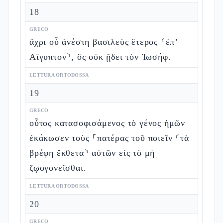
18
GRECO
ἄχρι οὗ ἀνέστη βασιλεὺς ἕτερος ⸂ἐπ’
Αἴγυπτον⸃, ὃς οὐκ ᾔδει τὸν Ἰωσήφ.
LETTURA ORTODOSSA
19
GRECO
οὗτος κατασοφισάμενος τὸ γένος ἡμῶν
ἐκάκωσεν τοὺς ⸀πατέρας τοῦ ποιεῖν ⸂τὰ
βρέφη ἔκθετα⸃ αὐτῶν εἰς τὸ μὴ
ζῳογονεῖσθαι.
LETTURA ORTODOSSA
20
GRECO