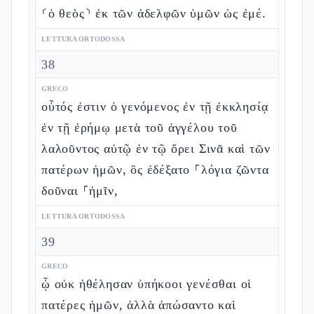
⸂ὁ θεὸς⸃ ἐκ τῶν ἀδελφῶν ὑμῶν ὡς ἐμέ.
LETTURA ORTODOSSA
38
GRECO
οὗτός ἐστιν ὁ γενόμενος ἐν τῇ ἐκκλησίᾳ
ἐν τῇ ἐρήμῳ μετὰ τοῦ ἀγγέλου τοῦ
λαλοῦντος αὐτῷ ἐν τῷ ὄρει Σινᾶ καὶ τῶν
πατέρων ἡμῶν, ὃς ἐδέξατο ⸀λόγια ζῶντα
δοῦναι ⸀ἡμῖν,
LETTURA ORTODOSSA
39
GRECO
ᾧ οὐκ ἠθέλησαν ὑπήκοοι γενέσθαι οἱ
πατέρες ἡμῶν, ἀλλὰ ἀπώσαντο καὶ