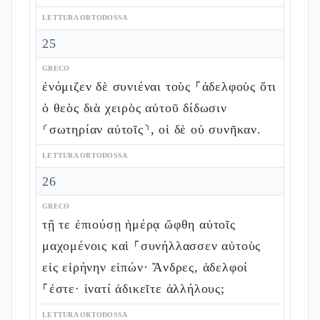
LETTURA ORTODOSSA
25
GRECO
ἐνόμιζεν δὲ συνιέναι τοὺς ⸀ἀδελφοὺς ὅτι
ὁ θεὸς διὰ χειρὸς αὐτοῦ δίδωσιν
⸂σωτηρίαν αὐτοῖς⸃, οἱ δὲ οὐ συνῆκαν.
LETTURA ORTODOSSA
26
GRECO
τῇ τε ἐπιούσῃ ἡμέρᾳ ὤφθη αὐτοῖς
μαχομένοις καὶ ⸀συνήλλασσεν αὐτοὺς
εἰς εἰρήνην εἰπών· Ἄνδρες, ἀδελφοί
⸀ἐστε· ἱνατί ἀδικεῖτε ἀλλήλους;
LETTURA ORTODOSSA