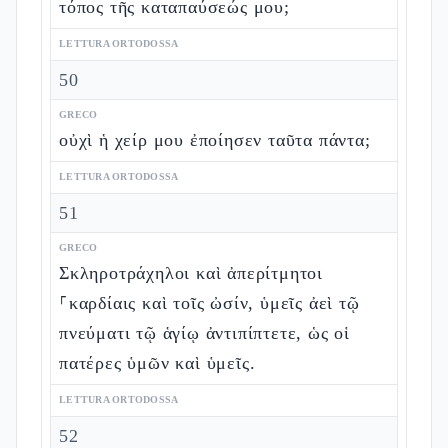
τόπος τῆς καταπαύσεώς μου;
LETTURA ORTODOSSA
50
GRECO
οὐχὶ ἡ χείρ μου ἐποίησεν ταῦτα πάντα;
LETTURA ORTODOSSA
51
GRECO
Σκληροτράχηλοι καὶ ἀπερίτμητοι
⸀καρδίαις καὶ τοῖς ὠσίν, ὑμεῖς ἀεὶ τῷ
πνεύματι τῷ ἁγίῳ ἀντιπίπτετε, ὡς οἱ
πατέρες ὑμῶν καὶ ὑμεῖς.
LETTURA ORTODOSSA
52