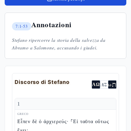
Annotazioni
7:1-53
Stefano ripercorre la storia della salvezza da
Abramo a Salomone, accusando i giudei.
Discorso di Stefano
ת
AZ
ω
ΑΩ
1
GRECO
Εἶπεν δὲ ὁ ἀρχιερεύς· ⸀Εἰ ταῦτα οὕτως
ἔχει;