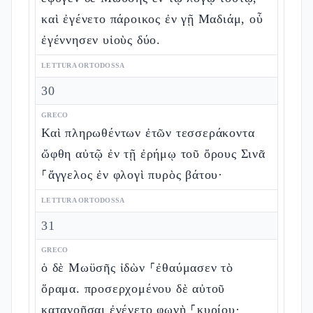
καὶ ἐγένετο πάροικος ἐν γῇ Μαδιάμ, οὗ
ἐγέννησεν υἱοὺς δύο.
LETTURA ORTODOSSA
30
GRECO
Καὶ πληρωθέντων ἐτῶν τεσσεράκοντα
ὤφθη αὐτῷ ἐν τῇ ἐρήμῳ τοῦ ὄρους Σινᾶ
⸀ἄγγελος ἐν φλογὶ πυρὸς βάτου·
LETTURA ORTODOSSA
31
GRECO
ὁ δὲ Μωϋσῆς ἰδὼν ⸀ἐθαύμασεν τὸ
ὅραμα. προσερχομένου δὲ αὐτοῦ
κατανοῆσαι ἐγένετο φωνὴ ⸀κυρίου·