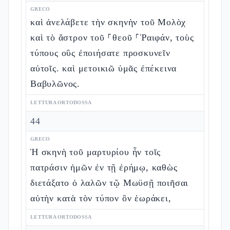
GRECO
καὶ ἀνελάβετε τὴν σκηνὴν τοῦ Μολὸχ
καὶ τὸ ἄστρον τοῦ ⸀θεοῦ ⸀Ῥαιφάν, τοὺς
τύπους οὓς ἐποιήσατε προσκυνεῖν
αὐτοῖς. καὶ μετοικιῶ ὑμᾶς ἐπέκεινα
Βαβυλῶνος.
LETTURA ORTODOSSA
44
GRECO
Ἡ σκηνὴ τοῦ μαρτυρίου ἦν τοῖς
πατράσιν ἡμῶν ἐν τῇ ἐρήμῳ, καθὼς
διετάξατο ὁ λαλῶν τῷ Μωϋσῇ ποιῆσαι
αὐτὴν κατὰ τὸν τύπον ὃν ἑωράκει,
LETTURA ORTODOSSA