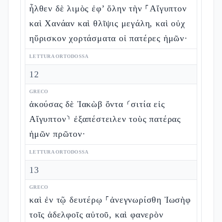
ἦλθεν δὲ λιμὸς ἐφ’ ὅλην τὴν ⸀Αἴγυπτον
καὶ Χανάαν καὶ θλῖψις μεγάλη, καὶ οὐχ
ηὕρισκον χορτάσματα οἱ πατέρες ἡμῶν·
LETTURA ORTODOSSA
12
GRECO
ἀκούσας δὲ Ἰακὼβ ὄντα ⸂σιτία εἰς
Αἴγυπτον⸃ ἐξαπέστειλεν τοὺς πατέρας
ἡμῶν πρῶτον·
LETTURA ORTODOSSA
13
GRECO
καὶ ἐν τῷ δευτέρῳ ⸀ἀνεγνωρίσθη Ἰωσὴφ
τοῖς ἀδελφοῖς αὐτοῦ, καὶ φανερὸν