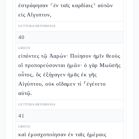
ἐστράφησαν ⸂ἐν ταῖς καρδίαις⸃ αὐτῶν
εἰς Αἴγυπτον,
LETTURA ORTODOSSA
40
GRECO
εἰπόντες τῷ Ἀαρών· Ποίησον ἡμῖν θεοὺς
οἳ προπορεύσονται ἡμῶν· ὁ γὰρ Μωϋσῆς
οὗτος, ὃς ἐξήγαγεν ἡμᾶς ἐκ γῆς
Αἰγύπτου, οὐκ οἴδαμεν τί ⸀ἐγένετο
αὐτῷ.
LETTURA ORTODOSSA
41
GRECO
καὶ ἐμοσχοποίησαν ἐν ταῖς ἡμέραις