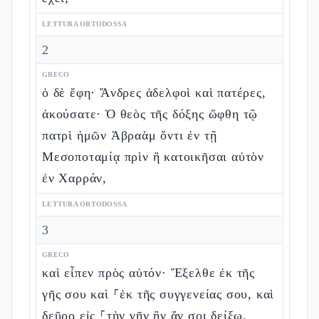
LETTURA ORTODOSSA
2
GRECO
ὁ δὲ ἔφη· Ἄνδρες ἀδελφοὶ καὶ πατέρες,
ἀκούσατε· Ὁ θεὸς τῆς δόξης ὤφθη τῷ
πατρὶ ἡμῶν Ἀβραὰμ ὄντι ἐν τῇ
Μεσοποταμίᾳ πρὶν ἢ κατοικῆσαι αὐτὸν
ἐν Χαρράν,
LETTURA ORTODOSSA
3
GRECO
καὶ εἶπεν πρὸς αὐτόν· Ἔξελθε ἐκ τῆς
γῆς σου καὶ ⸀ἐκ τῆς συγγενείας σου, καὶ
δεῦρο εἰς ⸀τὴν γῆν ἣν ἄν σοι δείξω.