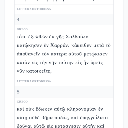
LETTURA ORTODOSSA
4
GRECO
τότε ἐξελθὼν ἐκ γῆς Χαλδαίων
κατῴκησεν ἐν Χαρράν. κἀκεῖθεν μετὰ τὸ
ἀποθανεῖν τὸν πατέρα αὐτοῦ μετῴκισεν
αὐτὸν εἰς τὴν γῆν ταύτην εἰς ἣν ὑμεῖς
νῦν κατοικεῖτε,
LETTURA ORTODOSSA
5
GRECO
καὶ οὐκ ἔδωκεν αὐτῷ κληρονομίαν ἐν
αὐτῇ οὐδὲ βῆμα ποδός, καὶ ἐπηγγείλατο
δοῦναι αὐτῷ εἰς κατάσχεσιν αὐτὴν καὶ