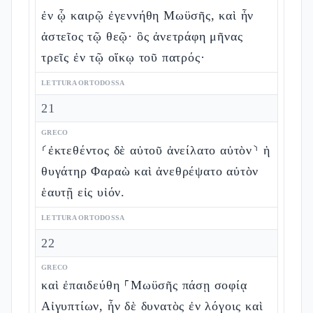
ἐν ᾧ καιρῷ ἐγεννήθη Μωϋσῆς, καὶ ἦν
ἀστεῖος τῷ θεῷ· ὃς ἀνετράφη μῆνας
τρεῖς ἐν τῷ οἴκῳ τοῦ πατρός·
LETTURA ORTODOSSA
21
GRECO
⸂ἐκτεθέντος δὲ αὐτοῦ ἀνείλατο αὐτὸν⸃ ἡ
θυγάτηρ Φαραὼ καὶ ἀνεθρέψατο αὐτὸν
ἑαυτῇ εἰς υἱόν.
LETTURA ORTODOSSA
22
GRECO
καὶ ἐπαιδεύθη ⸀Μωϋσῆς πάσῃ σοφίᾳ
Αἰγυπτίων, ἦν δὲ δυνατὸς ἐν λόγοις καὶ