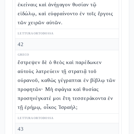
ἐκείναις καὶ ἀνήγαγον θυσίαν τῷ
εἰδώλῳ, καὶ εὐφραίνοντο ἐν τοῖς ἔργοις
τῶν χειρῶν αὐτῶν.
LETTURA ORTODOSSA
42
GRECO
ἔστρεψεν δὲ ὁ θεὸς καὶ παρέδωκεν
αὐτοὺς λατρεύειν τῇ στρατιᾷ τοῦ
οὐρανοῦ, καθὼς γέγραπται ἐν βίβλῳ τῶν
προφητῶν· Μὴ σφάγια καὶ θυσίας
προσηνέγκατέ μοι ἔτη τεσσεράκοντα ἐν
τῇ ἐρήμῳ, οἶκος Ἰσραήλ;
LETTURA ORTODOSSA
43