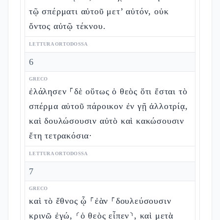
τῷ σπέρματι αὐτοῦ μετ’ αὐτόν, οὐκ
ὄντος αὐτῷ τέκνου.
LETTURA ORTODOSSA
6
GRECO
ἐλάλησεν ⸀δὲ οὕτως ὁ θεὸς ὅτι ἔσται τὸ
σπέρμα αὐτοῦ πάροικον ἐν γῇ ἀλλοτρίᾳ,
καὶ δουλώσουσιν αὐτὸ καὶ κακώσουσιν
ἔτη τετρακόσια·
LETTURA ORTODOSSA
7
GRECO
καὶ τὸ ἔθνος ᾧ ⸀ἐὰν ⸀δουλεύσουσιν
κρινῶ ἐγώ, ⸂ὁ θεὸς εἶπεν⸃, καὶ μετὰ