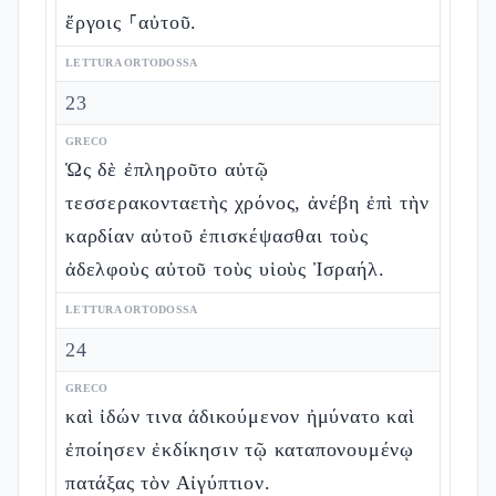
ἔργοις ⸀αὐτοῦ.
LETTURA ORTODOSSA
23
GRECO
Ὡς δὲ ἐπληροῦτο αὐτῷ
τεσσερακονταετὴς χρόνος, ἀνέβη ἐπὶ τὴν
καρδίαν αὐτοῦ ἐπισκέψασθαι τοὺς
ἀδελφοὺς αὐτοῦ τοὺς υἱοὺς Ἰσραήλ.
LETTURA ORTODOSSA
24
GRECO
καὶ ἰδών τινα ἀδικούμενον ἠμύνατο καὶ
ἐποίησεν ἐκδίκησιν τῷ καταπονουμένῳ
πατάξας τὸν Αἰγύπτιον.