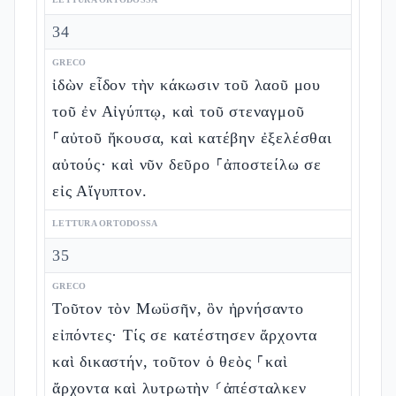
34
GRECO
ἰδὼν εἶδον τὴν κάκωσιν τοῦ λαοῦ μου
τοῦ ἐν Αἰγύπτῳ, καὶ τοῦ στεναγμοῦ
⸀αὐτοῦ ἤκουσα, καὶ κατέβην ἐξελέσθαι
αὐτούς· καὶ νῦν δεῦρο ⸀ἀποστείλω σε
εἰς Αἴγυπτον.
LETTURA ORTODOSSA
35
GRECO
Τοῦτον τὸν Μωϋσῆν, ὃν ἠρνήσαντο
εἰπόντες· Τίς σε κατέστησεν ἄρχοντα
καὶ δικαστήν, τοῦτον ὁ θεὸς ⸀καὶ
ἄρχοντα καὶ λυτρωτὴν ⸂ἀπέσταλκεν