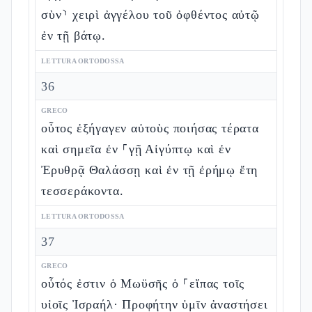
σὺν⸃ χειρὶ ἀγγέλου τοῦ ὀφθέντος αὐτῷ
ἐν τῇ βάτῳ.
LETTURA ORTODOSSA
36
GRECO
οὗτος ἐξήγαγεν αὐτοὺς ποιήσας τέρατα
καὶ σημεῖα ἐν ⸀γῇ Αἰγύπτῳ καὶ ἐν
Ἐρυθρᾷ Θαλάσσῃ καὶ ἐν τῇ ἐρήμῳ ἔτη
τεσσεράκοντα.
LETTURA ORTODOSSA
37
GRECO
οὗτός ἐστιν ὁ Μωϋσῆς ὁ ⸀εἴπας τοῖς
υἱοῖς Ἰσραήλ· Προφήτην ὑμῖν ἀναστήσει