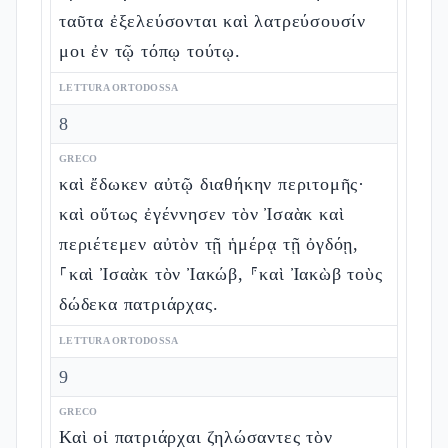
ταῦτα ἐξελεύσονται καὶ λατρεύσουσίν
μοι ἐν τῷ τόπῳ τούτῳ.
LETTURA ORTODOSSA
8
GRECO
καὶ ἔδωκεν αὐτῷ διαθήκην περιτομῆς·
καὶ οὕτως ἐγέννησεν τὸν Ἰσαὰκ καὶ
περιέτεμεν αὐτὸν τῇ ἡμέρᾳ τῇ ὀγδόῃ,
⸀καὶ Ἰσαὰκ τὸν Ἰακώβ, ⸁καὶ Ἰακὼβ τοὺς
δώδεκα πατριάρχας.
LETTURA ORTODOSSA
9
GRECO
Καὶ οἱ πατριάρχαι ζηλώσαντες τὸν