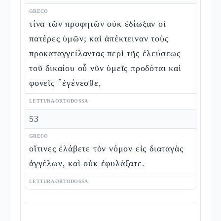
GRECO
τίνα τῶν προφητῶν οὐκ ἐδίωξαν οἱ
πατέρες ὑμῶν; καὶ ἀπέκτειναν τοὺς
προκαταγγείλαντας περὶ τῆς ἐλεύσεως
τοῦ δικαίου οὗ νῦν ὑμεῖς προδόται καὶ
φονεῖς ⸀ἐγένεσθε,
LETTURA ORTODOSSA
53
GRECO
οἵτινες ἐλάβετε τὸν νόμον εἰς διαταγὰς
ἀγγέλων, καὶ οὐκ ἐφυλάξατε.
LETTURA ORTODOSSA