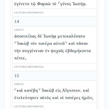
ἐγένετο τῷ Φαραὼ τὸ ⸀γένος Ἰωσήφ.
LETTURA ORTODOSSA
14
GRECO
ἀποστείλας δὲ Ἰωσὴφ μετεκαλέσατο
⸂Ἰακὼβ τὸν πατέρα αὐτοῦ⸃ καὶ πᾶσαν
τὴν συγγένειαν ἐν ψυχαῖς ἑβδομήκοντα
πέντε,
LETTURA ORTODOSSA
15
GRECO
⸂καὶ κατέβη⸃ Ἰακὼβ εἰς Αἴγυπτον. καὶ
ἐτελεύτησεν αὐτὸς καὶ οἱ πατέρες ἡμῶν,
LETTURA ORTODOSSA