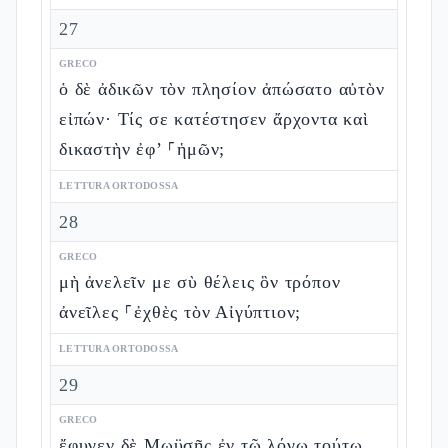
27
GRECO
ὁ δὲ ἀδικῶν τὸν πλησίον ἀπώσατο αὐτὸν
εἰπών· Τίς σε κατέστησεν ἄρχοντα καὶ
δικαστὴν ἐφ’ ⸀ἡμῶν;
LETTURA ORTODOSSA
28
GRECO
μὴ ἀνελεῖν με σὺ θέλεις ὃν τρόπον
ἀνεῖλες ⸀ἐχθὲς τὸν Αἰγύπτιον;
LETTURA ORTODOSSA
29
GRECO
ἔφυγεν δὲ Μωϋσῆς ἐν τῷ λόγῳ τούτῳ,