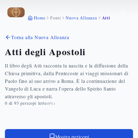
Vai al contenuto principale
Atti
Home
Fonti
Nuova Alleanza
Torna alla Nuova Alleanza
Atti degli Apostoli
Il libro degli Atti racconta la nascita e la diffusione della
Chiesa primitiva, dalla Pentecoste ai viaggi missionari di
Paolo fino al suo arrivo a Roma. È la continuazione del
Vangelo di Luca e narra l'opera dello Spirito Santo
attraverso gli apostoli.
0
di
93
pericopi lette
(
0
%)
Mostra pericopi