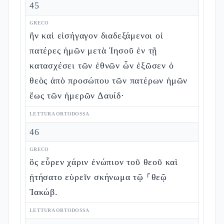
45
GRECO
ἣν καὶ εἰσήγαγον διαδεξάμενοι οἱ
πατέρες ἡμῶν μετὰ Ἰησοῦ ἐν τῇ
κατασχέσει τῶν ἐθνῶν ὧν ἐξῶσεν ὁ
θεὸς ἀπὸ προσώπου τῶν πατέρων ἡμῶν
ἕως τῶν ἡμερῶν Δαυίδ·
LETTURA ORTODOSSA
46
GRECO
ὃς εὗρεν χάριν ἐνώπιον τοῦ θεοῦ καὶ
ᾐτήσατο εὑρεῖν σκήνωμα τῷ ⸀θεῷ
Ἰακώβ.
LETTURA ORTODOSSA