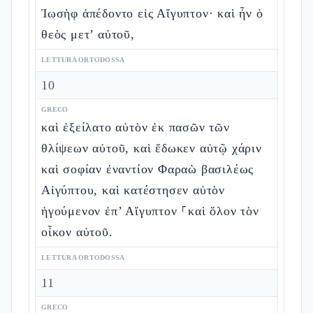
Ἰωσὴφ ἀπέδοντο εἰς Αἴγυπτον· καὶ ἦν ὁ
θεὸς μετ’ αὐτοῦ,
LETTURA ORTODOSSA
10
GRECO
καὶ ἐξείλατο αὐτὸν ἐκ πασῶν τῶν
θλίψεων αὐτοῦ, καὶ ἔδωκεν αὐτῷ χάριν
καὶ σοφίαν ἐναντίον Φαραὼ βασιλέως
Αἰγύπτου, καὶ κατέστησεν αὐτὸν
ἡγούμενον ἐπ’ Αἴγυπτον ⸀καὶ ὅλον τὸν
οἶκον αὐτοῦ.
LETTURA ORTODOSSA
11
GRECO