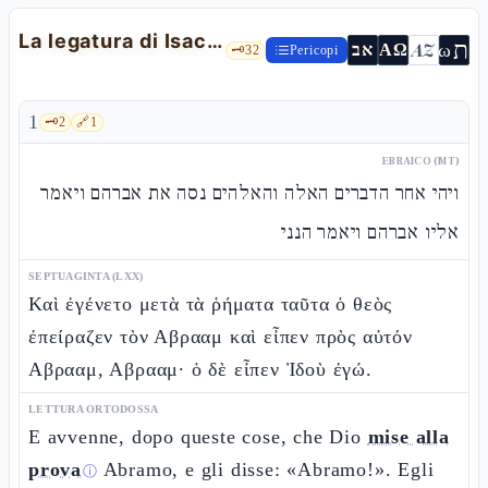
La legatura di Isacco (Aqedah) — Gn 22,1-19
ת
AZ
ω
אב
ΑΩ
🗝️
32
Pericopi
1
🗝️
2
🔗
1
EBRAICO (MT)
ויהי אחר הדברים האלה והאלהים נסה את אברהם ויאמר
אליו אברהם ויאמר הנני
SEPTUAGINTA (LXX)
Καὶ ἐγένετο μετὰ τὰ ῥήματα ταῦτα ὁ θεὸς
ἐπείραζεν τὸν Αβρααμ καὶ εἶπεν πρὸς αὐτόν
Αβρααμ, Αβρααμ· ὁ δὲ εἶπεν Ἰδοὺ ἐγώ.
LETTURA ORTODOSSA
E avvenne, dopo queste cose, che Dio
mise alla
prova
Abramo, e gli disse: «Abramo!». Egli
ⓘ