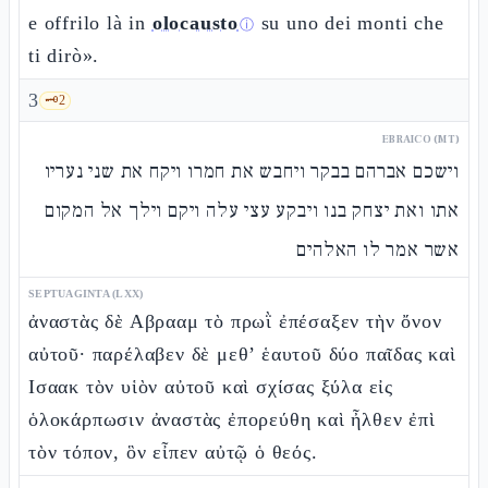
e offrilo là in
olocausto
su uno dei monti che
ⓘ
ti dirò».
3
🗝️
2
EBRAICO (MT)
וישכם אברהם בבקר ויחבש את חמרו ויקח את שני נעריו
אתו ואת יצחק בנו ויבקע עצי עלה ויקם וילך אל המקום
אשר אמר לו האלהים
SEPTUAGINTA (LXX)
ἀναστὰς δὲ Αβρααμ τὸ πρωῒ ἐπέσαξεν τὴν ὄνον
αὐτοῦ· παρέλαβεν δὲ μεθ’ ἑαυτοῦ δύο παῖδας καὶ
Ισαακ τὸν υἱὸν αὐτοῦ καὶ σχίσας ξύλα εἰς
ὁλοκάρπωσιν ἀναστὰς ἐπορεύθη καὶ ἦλθεν ἐπὶ
τὸν τόπον, ὃν εἶπεν αὐτῷ ὁ θεός.