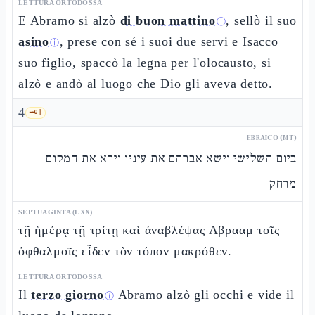
LETTURA ORTODOSSA
E Abramo si alzò
di buon mattino
, sellò il suo
ⓘ
asino
, prese con sé i suoi due servi e Isacco
ⓘ
suo figlio, spaccò la legna per l'olocausto, si
alzò e andò al luogo che Dio gli aveva detto.
4
🗝️
1
EBRAICO (MT)
ביום השלישי וישא אברהם את עיניו וירא את המקום
מרחק
SEPTUAGINTA (LXX)
τῇ ἡμέρᾳ τῇ τρίτῃ καὶ ἀναβλέψας Αβρααμ τοῖς
ὀφθαλμοῖς εἶδεν τὸν τόπον μακρόθεν.
LETTURA ORTODOSSA
Il
terzo giorno
Abramo alzò gli occhi e vide il
ⓘ