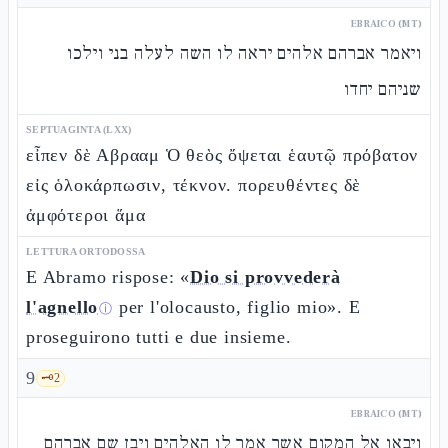
EBRAICO (MT)
ויאמר אברהם אלהים יראה לו השה לעלה בני וילכו
שניהם יחדו
SEPTUAGINTA (LXX)
εἶπεν δὲ Αβρααμ Ὁ θεὸς ὄψεται ἑαυτῷ πρόβατον
εἰς ὁλοκάρπωσιν, τέκνον. πορευθέντες δὲ
ἀμφότεροι ἅμα
LETTURA ORTODOSSA
E Abramo rispose: «
Dio si provvederà
l'agnello
per l'olocausto, figlio mio». E
ⓘ
proseguirono tutti e due insieme.
9
🗝️
2
EBRAICO (MT)
ויבאו אל המקום אשר אמר לו האלהים ויבן שם אברהם