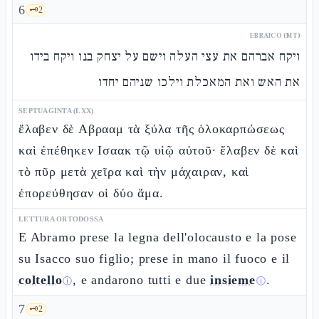
6
🗝️
2
EBRAICO (MT)
ויקח אברהם את עצי העלה וישם על יצחק בנו ויקח בידו
את האש ואת המאכלת וילכו שניהם יחדו
SEPTUAGINTA (LXX)
ἔλαβεν δὲ Αβρααμ τὰ ξύλα τῆς ὁλοκαρπώσεως
καὶ ἐπέθηκεν Ισαακ τῷ υἱῷ αὐτοῦ· ἔλαβεν δὲ καὶ
τὸ πῦρ μετὰ χεῖρα καὶ τὴν μάχαιραν, καὶ
ἐπορεύθησαν οἱ δύο ἅμα.
LETTURA ORTODOSSA
E Abramo prese la legna dell'olocausto e la pose
su Isacco suo figlio; prese in mano il fuoco e il
coltello
, e andarono tutti e due
insieme
.
ⓘ
ⓘ
7
🗝️
2