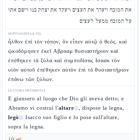
את המזבח ויערך את העצים ויעקד את יצחק בנו וישם אתו
על המזבח ממעל לעצים
SEPTUAGINTA (LXX)
ἦλθον ἐπὶ τὸν τόπον, ὃν εἶπεν αὐτῷ ὁ θεός. καὶ
ᾠκοδόμησεν ἐκεῖ Αβρααμ θυσιαστήριον καὶ
ἐπέθηκεν τὰ ξύλα καὶ συμποδίσας Ισαακ τὸν
υἱὸν αὐτοῦ ἐπέθηκεν αὐτὸν ἐπὶ τὸ θυσιαστήριον
ἐπάνω τῶν ξύλων.
LETTURA ORTODOSSA
E giunsero al luogo che Dio gli aveva detto; e
Abramo vi costruì l'
altare
, dispose la legna,
ⓘ
legò
Isacco suo figlio e lo pose sull'altare,
ⓘ
sopra la legna.
10
🗝️
1