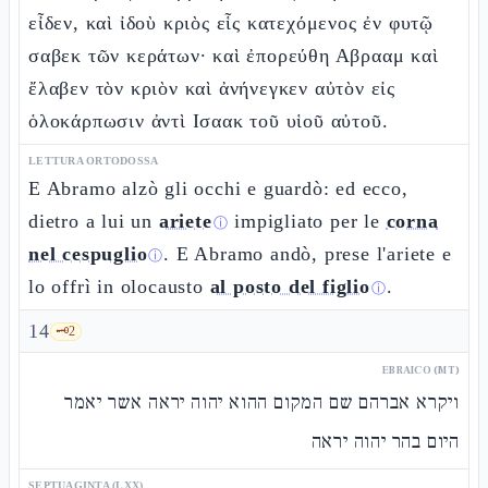
εἶδεν, καὶ ἰδοὺ κριὸς εἷς κατεχόμενος ἐν φυτῷ
σαβεκ τῶν κεράτων· καὶ ἐπορεύθη Αβρααμ καὶ
ἔλαβεν τὸν κριὸν καὶ ἀνήνεγκεν αὐτὸν εἰς
ὁλοκάρπωσιν ἀντὶ Ισαακ τοῦ υἱοῦ αὐτοῦ.
LETTURA ORTODOSSA
E Abramo alzò gli occhi e guardò: ed ecco,
dietro a lui un
ariete
impigliato per le
corna
ⓘ
nel cespuglio
. E Abramo andò, prese l'ariete e
ⓘ
lo offrì in olocausto
al posto del figlio
.
ⓘ
14
🗝️
2
EBRAICO (MT)
ויקרא אברהם שם המקום ההוא יהוה יראה אשר יאמר
היום בהר יהוה יראה
SEPTUAGINTA (LXX)