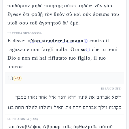
παιδάριον μηδὲ ποιήσῃς αὐτῷ μηδέν· νῦν γὰρ
ἔγνων ὅτι φοβῇ τὸν θεὸν σὺ καὶ οὐκ ἐφείσω τοῦ
υἱοῦ σου τοῦ ἀγαπητοῦ δι’ ἐμέ.
LETTURA ORTODOSSA
E disse: «
Non stendere la mano
contro il
ⓘ
ragazzo e non fargli nulla! Ora
so
che tu temi
ⓘ
Dio e non mi hai rifiutato tuo figlio, il tuo
unico».
13
🗝️
3
EBRAICO (MT)
וישא אברהם את עיניו וירא והנה איל אחר נאחז בסבך
בקרניו וילך אברהם ויקח את האיל ויעלהו לעלה תחת בנו
SEPTUAGINTA (LXX)
καὶ ἀναβλέψας Αβρααμ τοῖς ὀφθαλμοῖς αὐτοῦ