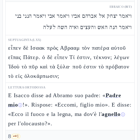
EBRAICO (MT)
ויאמר יצחק אל אברהם אביו ויאמר אבי ויאמר הנני בני
ויאמר הנה האש והעצים ואיה השה לעלה
SEPTUAGINTA (LXX)
εἶπεν δὲ Ισαακ πρὸς Αβρααμ τὸν πατέρα αὐτοῦ
εἴπας Πάτερ. ὁ δὲ εἶπεν Τί ἐστιν, τέκνον; λέγων
Ἰδοὺ τὸ πῦρ καὶ τὰ ξύλα· ποῦ ἐστιν τὸ πρόβατον
τὸ εἰς ὁλοκάρπωσιν;
LETTURA ORTODOSSA
E Isacco disse ad Abramo suo padre: «
Padre
mio
!». Rispose: «Eccomi, figlio mio». E disse:
ⓘ
«Ecco il fuoco e la legna, ma dov'è l'
agnello
ⓘ
per l'olocausto?».
8
🗝️
1