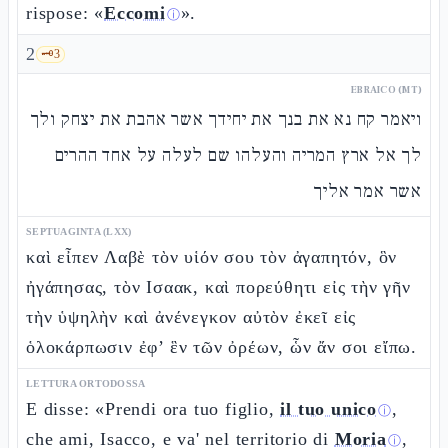
rispose: «
Eccomi
».
ⓘ
2
🗝️
3
EBRAICO (MT)
ויאמר קח נא את בנך את יחידך אשר אהבת את יצחק ולך
לך אל ארץ המריה והעלהו שם לעלה על אחד ההרים
אשר אמר אליך
SEPTUAGINTA (LXX)
καὶ εἶπεν Λαβὲ τὸν υἱόν σου τὸν ἀγαπητόν, ὃν
ἠγάπησας, τὸν Ισαακ, καὶ πορεύθητι εἰς τὴν γῆν
τὴν ὑψηλὴν καὶ ἀνένεγκον αὐτὸν ἐκεῖ εἰς
ὁλοκάρπωσιν ἐφ’ ἓν τῶν ὀρέων, ὧν ἄν σοι εἴπω.
LETTURA ORTODOSSA
E disse: «Prendi ora tuo figlio,
il tuo unico
,
ⓘ
che ami, Isacco, e va' nel territorio di
Moria
,
ⓘ