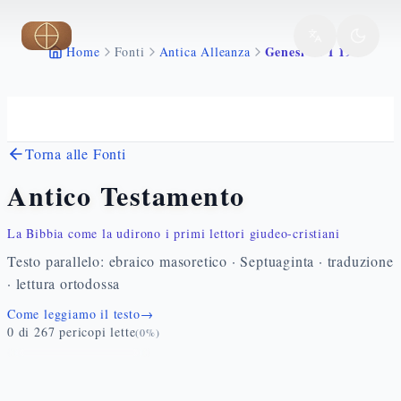
Vai al contenuto principale
Genesi 22 1 19
Home
Fonti
Antica Alleanza
Torna alle Fonti
Antico Testamento
La Bibbia come la udirono i primi lettori giudeo-cristiani
Testo parallelo: ebraico masoretico · Septuaginta · traduzione
· lettura ortodossa
Come leggiamo il testo
→
0
di
267
pericopi lette
(
0
%)