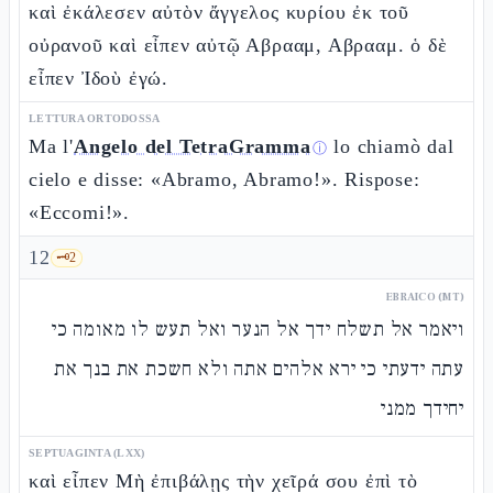
καὶ ἐκάλεσεν αὐτὸν ἄγγελος κυρίου ἐκ τοῦ
οὐρανοῦ καὶ εἶπεν αὐτῷ Αβρααμ, Αβρααμ. ὁ δὲ
εἶπεν Ἰδοὺ ἐγώ.
LETTURA ORTODOSSA
Ma l'
Angelo del TetraGramma
lo chiamò dal
ⓘ
cielo e disse: «Abramo, Abramo!». Rispose:
«Eccomi!».
12
🗝️
2
EBRAICO (MT)
ויאמר אל תשלח ידך אל הנער ואל תעש לו מאומה כי
עתה ידעתי כי ירא אלהים אתה ולא חשכת את בנך את
יחידך ממני
SEPTUAGINTA (LXX)
καὶ εἶπεν Μὴ ἐπιβάλῃς τὴν χεῖρά σου ἐπὶ τὸ