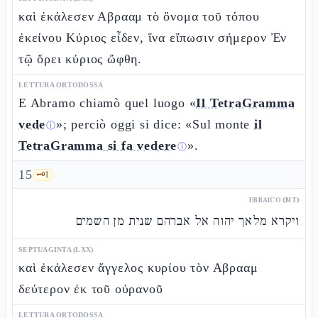
καὶ ἐκάλεσεν Αβρααμ τὸ ὄνομα τοῦ τόπου
ἐκείνου Κύριος εἶδεν, ἵνα εἴπωσιν σήμερον Ἐν
τῷ ὄρει κύριος ὤφθη.
LETTURA ORTODOSSA
E Abramo chiamò quel luogo «
Il TetraGramma
vede
»; perciò oggi si dice: «Sul monte
il
ⓘ
TetraGramma si fa vedere
».
ⓘ
15
🗝️
1
EBRAICO (MT)
ויקרא מלאך יהוה אל אברהם שנית מן השמים
SEPTUAGINTA (LXX)
καὶ ἐκάλεσεν ἄγγελος κυρίου τὸν Αβρααμ
δεύτερον ἐκ τοῦ οὐρανοῦ
LETTURA ORTODOSSA