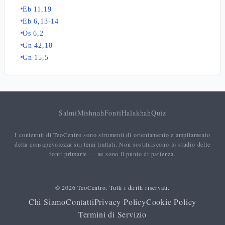
Eb 11,19
Eb 6,13-14
Os 6,2
Gn 42,18
Gn 15,5
Salmi
Mishnah
Fonti
Halakhah
Quiz
I contenuti di TeoCentro sono strumenti di orientamento e ampliamento
della consapevolezza sui temi trattati. Non sostituiscono lo studio delle
fonti primarie — ne sono il punto di partenza.
© 2026 TeoCentro. Tutti i diritti riservati.
Chi Siamo
Contatti
Privacy Policy
Cookie Policy
Termini di Servizio