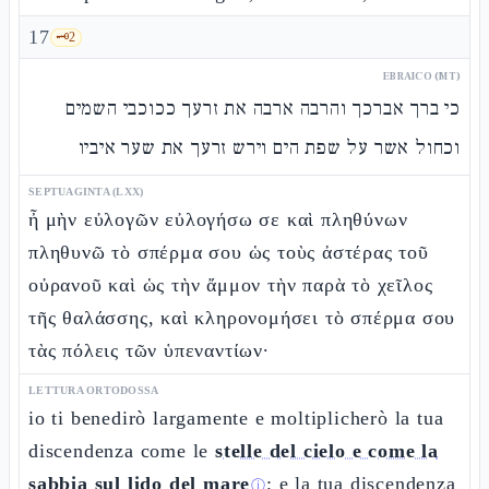
17
🗝️
2
EBRAICO (MT)
כי ברך אברכך והרבה ארבה את זרעך ככוכבי השמים
וכחול אשר על שפת הים וירש זרעך את שער איביו
SEPTUAGINTA (LXX)
ἦ μὴν εὐλογῶν εὐλογήσω σε καὶ πληθύνων
πληθυνῶ τὸ σπέρμα σου ὡς τοὺς ἀστέρας τοῦ
οὐρανοῦ καὶ ὡς τὴν ἄμμον τὴν παρὰ τὸ χεῖλος
τῆς θαλάσσης, καὶ κληρονομήσει τὸ σπέρμα σου
τὰς πόλεις τῶν ὑπεναντίων·
LETTURA ORTODOSSA
io ti benedirò largamente e moltiplicherò la tua
discendenza come le
stelle del cielo e come la
sabbia sul lido del mare
; e la tua discendenza
ⓘ