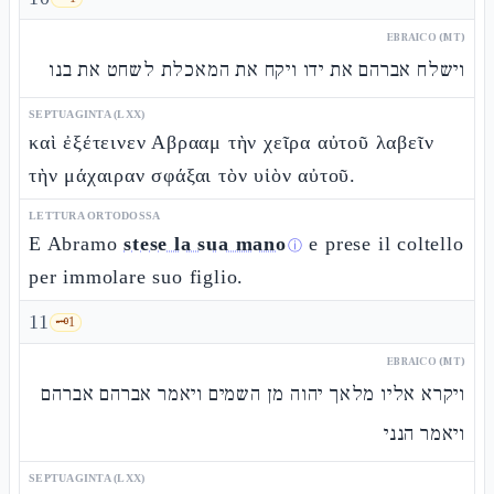
EBRAICO (MT)
וישלח אברהם את ידו ויקח את המאכלת לשחט את בנו
SEPTUAGINTA (LXX)
καὶ ἐξέτεινεν Αβρααμ τὴν χεῖρα αὐτοῦ λαβεῖν
τὴν μάχαιραν σφάξαι τὸν υἱὸν αὐτοῦ.
LETTURA ORTODOSSA
E Abramo
stese la sua mano
e prese il coltello
ⓘ
per immolare suo figlio.
11
🗝️
1
EBRAICO (MT)
ויקרא אליו מלאך יהוה מן השמים ויאמר אברהם אברהם
ויאמר הנני
SEPTUAGINTA (LXX)