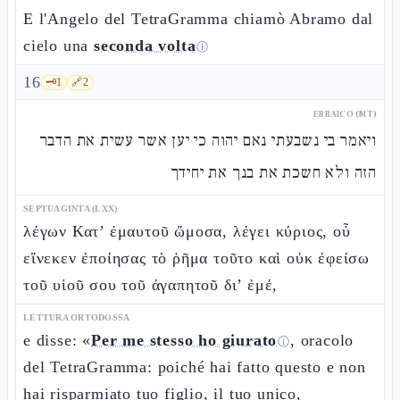
E l'Angelo del TetraGramma chiamò Abramo dal
cielo una
seconda volta
ⓘ
16
🗝️
1
🔗
2
EBRAICO (MT)
ויאמר בי נשבעתי נאם יהוה כי יען אשר עשית את הדבר
הזה ולא חשכת את בנך את יחידך
SEPTUAGINTA (LXX)
λέγων Κατ’ ἐμαυτοῦ ὤμοσα, λέγει κύριος, οὗ
εἵνεκεν ἐποίησας τὸ ῥῆμα τοῦτο καὶ οὐκ ἐφείσω
τοῦ υἱοῦ σου τοῦ ἀγαπητοῦ δι’ ἐμέ,
LETTURA ORTODOSSA
e disse: «
Per me stesso ho giurato
, oracolo
ⓘ
del TetraGramma: poiché hai fatto questo e non
hai risparmiato tuo figlio, il tuo unico,