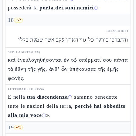
possederà la
porta dei suoi nemici
.
ⓘ
18
🗝️
2
EBRAICO (MT)
והתברכו בזרעך כל גויי הארץ עקב אשר שמעת בקלי
SEPTUAGINTA (LXX)
καὶ ἐνευλογηθήσονται ἐν τῷ σπέρματί σου πάντα
τὰ ἔθνη τῆς γῆς, ἀνθ’ ὧν ὑπήκουσας τῆς ἐμῆς
φωνῆς.
LETTURA ORTODOSSA
E nella
tua discendenza
saranno benedette
ⓘ
tutte le nazioni della terra,
perché hai obbedito
alla mia voce
».
ⓘ
19
🗝️
1