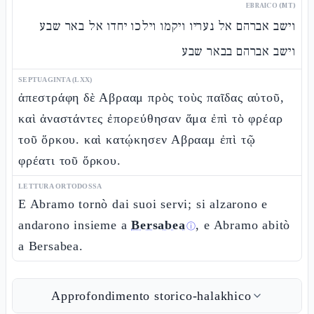
EBRAICO (MT)
וישב אברהם אל נעריו ויקמו וילכו יחדו אל באר שבע
וישב אברהם בבאר שבע
SEPTUAGINTA (LXX)
ἀπεστράφη δὲ Αβρααμ πρὸς τοὺς παῖδας αὐτοῦ,
καὶ ἀναστάντες ἐπορεύθησαν ἅμα ἐπὶ τὸ φρέαρ
τοῦ ὅρκου. καὶ κατῴκησεν Αβρααμ ἐπὶ τῷ
φρέατι τοῦ ὅρκου.
LETTURA ORTODOSSA
E Abramo tornò dai suoi servi; si alzarono e
andarono insieme a
Bersabea
, e Abramo abitò
ⓘ
a Bersabea.
Approfondimento storico-halakhico