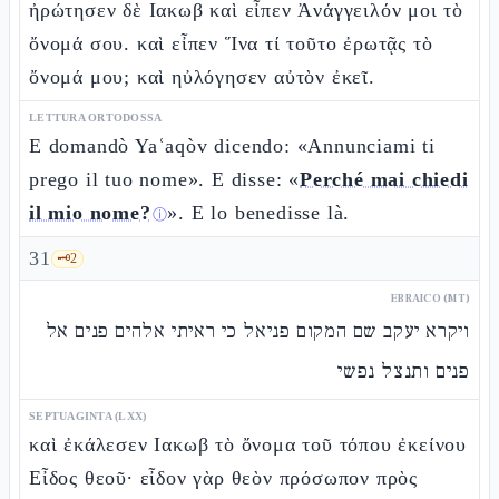
ἠρώτησεν δὲ Ιακωβ καὶ εἶπεν Ἀνάγγειλόν μοι τὸ
ὄνομά σου. καὶ εἶπεν Ἵνα τί τοῦτο ἐρωτᾷς τὸ
ὄνομά μου; καὶ ηὐλόγησεν αὐτὸν ἐκεῖ.
LETTURA ORTODOSSA
E domandò Yaʿaqòv dicendo: «Annunciami ti
prego il tuo nome». E disse: «
Perché mai chiedi
il mio nome?
». E lo benedisse là.
ⓘ
31
🗝️
2
EBRAICO (MT)
ויקרא יעקב שם המקום פניאל כי ראיתי אלהים פנים אל
פנים ותנצל נפשי
SEPTUAGINTA (LXX)
καὶ ἐκάλεσεν Ιακωβ τὸ ὄνομα τοῦ τόπου ἐκείνου
Εἶδος θεοῦ· εἶδον γὰρ θεὸν πρόσωπον πρὸς