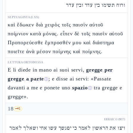
ורוח תשימו בין עדר ובין עדר
SEPTUAGINTA (LXX)
καὶ ἔδωκεν διὰ χειρὸς τοῖς παισὶν αὐτοῦ
ποίμνιον κατὰ μόνας. εἶπεν δὲ τοῖς παισὶν αὐτοῦ
Προπορεύεσθε ἔμπροσθέν μου καὶ διάστημα
ποιεῖτε ἀνὰ μέσον ποίμνης καὶ ποίμνης.
LETTURA ORTODOSSA
E li diede in mano ai suoi servi,
gregge per
gregge a parte
; e disse ai servi: «Passate
ⓘ
davanti a me e ponete uno
spazio
tra gregge e
ⓘ
gregge».
18
🗝️
1
EBRAICO (MT)
ויצו את הראשון לאמר כי יפגשך עשו אחי ושאלך לאמר