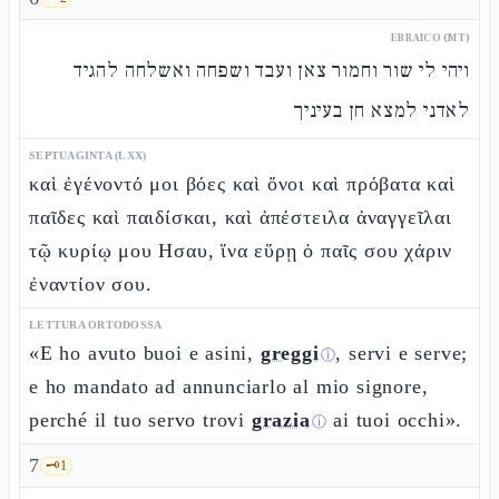
EBRAICO (MT)
ויהי לי שור וחמור צאן ועבד ושפחה ואשלחה להגיד
לאדני למצא חן בעיניך
SEPTUAGINTA (LXX)
καὶ ἐγένοντό μοι βόες καὶ ὄνοι καὶ πρόβατα καὶ
παῖδες καὶ παιδίσκαι, καὶ ἀπέστειλα ἀναγγεῖλαι
τῷ κυρίῳ μου Ησαυ, ἵνα εὕρῃ ὁ παῖς σου χάριν
ἐναντίον σου.
LETTURA ORTODOSSA
«E ho avuto buoi e asini,
greggi
, servi e serve;
ⓘ
e ho mandato ad annunciarlo al mio signore,
perché il tuo servo trovi
grazia
ai tuoi occhi».
ⓘ
7
🗝️
1