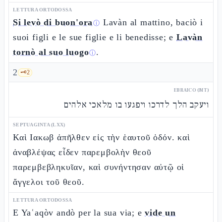
LETTURA ORTODOSSA
Si levò di buon'ora
Lavàn al mattino, baciò i
ⓘ
suoi figli e le sue figlie e li benedisse; e
Lavàn
tornò al suo luogo
.
ⓘ
2
🗝️
2
EBRAICO (MT)
ויעקב הלך לדרכו ויפגעו בו מלאכי אלהים
SEPTUAGINTA (LXX)
Καὶ Ιακωβ ἀπῆλθεν εἰς τὴν ἑαυτοῦ ὁδόν. καὶ
ἀναβλέψας εἶδεν παρεμβολὴν θεοῦ
παρεμβεβληκυῖαν, καὶ συνήντησαν αὐτῷ οἱ
ἄγγελοι τοῦ θεοῦ.
LETTURA ORTODOSSA
E Yaʿaqòv andò per la sua via; e
vide un