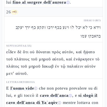
lui
fino al sorgere dell'aurora
.
ⓘ
26
🗝️
3
EBRAICO (MT)
וירא כי לא יכל לו ויגע בכף ירכו ותקע כף ירך יעקב
בהאבקו עמו
SEPTUAGINTA (LXX)
εἶδεν δὲ ὅτι οὐ δύναται πρὸς αὐτόν, καὶ ἥψατο
τοῦ πλάτους τοῦ μηροῦ αὐτοῦ, καὶ ἐνάρκησεν τὸ
πλάτος τοῦ μηροῦ Ιακωβ ἐν τῷ παλαίειν αὐτὸν
μετ’ αὐτοῦ.
LETTURA ORTODOSSA
E
l'uomo vide
che non poteva prevalere su di
ⓘ
lui, e gli toccò il
cavo dell'anca
, e
si slogò il
ⓘ
cavo dell'anca di Yaʿaqòv
mentre lottava con
ⓘ