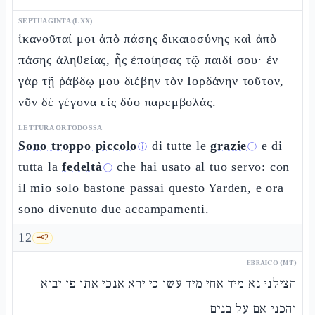
SEPTUAGINTA (LXX)
ἱκανοῦταί μοι ἀπὸ πάσης δικαιοσύνης καὶ ἀπὸ
πάσης ἀληθείας, ἧς ἐποίησας τῷ παιδί σου· ἐν
γὰρ τῇ ῥάβδῳ μου διέβην τὸν Ιορδάνην τοῦτον,
νῦν δὲ γέγονα εἰς δύο παρεμβολάς.
LETTURA ORTODOSSA
Sono troppo piccolo
di tutte le
grazie
e di
ⓘ
ⓘ
tutta la
fedeltà
che hai usato al tuo servo: con
ⓘ
il mio solo bastone passai questo Yarden, e ora
sono divenuto due accampamenti.
12
🗝️
2
EBRAICO (MT)
הצילני נא מיד אחי מיד עשו כי ירא אנכי אתו פן יבוא
והכני אם על בנים