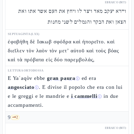
EBRAICO (MT)
ויירא יעקב מאד ויצר לו ויחץ את העם אשר אתו ואת
הצאן ואת הבקר והגמלים לשני מחנות
SEPTUAGINTA (LXX)
ἐφοβήθη δὲ Ιακωβ σφόδρα καὶ ἠπορεῖτο. καὶ
διεῖλεν τὸν λαὸν τὸν μετ’ αὐτοῦ καὶ τοὺς βόας
καὶ τὰ πρόβατα εἰς δύο παρεμβολάς,
LETTURA ORTODOSSA
E Yaʿaqòv ebbe
gran paura
ed era
ⓘ
angosciato
. E divise il popolo che era con lui
ⓘ
e le greggi e le mandrie e
i cammelli
in due
ⓘ
accampamenti.
9
🗝️
2
EBRAICO (MT)