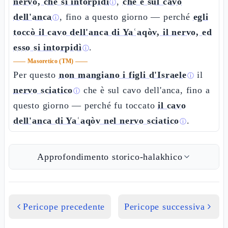
nervo, che si intorpidì
,
che è sul cavo
ⓘ
dell'anca
, fino a questo giorno — perché
egli
ⓘ
toccò il cavo dell'anca di Yaʿaqòv, il nervo, ed
esso si intorpidì
.
ⓘ
——
Masoretico (TM)
——
Per questo
non mangiano i figli d'Israele
il
ⓘ
nervo sciatico
che è sul cavo dell'anca, fino a
ⓘ
questo giorno — perché fu toccato
il cavo
dell'anca di Yaʿaqòv nel nervo sciatico
.
ⓘ
Approfondimento storico-halakhico
Pericope precedente
Pericope successiva