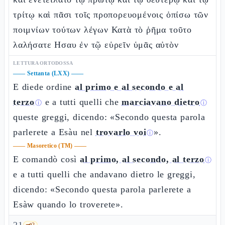
τρίτῳ καὶ πᾶσι τοῖς προπορευομένοις ὀπίσω τῶν
ποιμνίων τούτων λέγων Κατὰ τὸ ῥῆμα τοῦτο
λαλήσατε Ησαυ ἐν τῷ εὑρεῖν ὑμᾶς αὐτὸν
LETTURA ORTODOSSA
——
Settanta (LXX)
——
E diede ordine
al primo e al secondo e al
terzo
e a tutti quelli che
marciavano dietro
ⓘ
ⓘ
queste greggi, dicendo: «Secondo questa parola
parlerete a Esàu nel
trovarlo voi
».
ⓘ
——
Masoretico (TM)
——
E comandò così
al primo, al secondo, al terzo
ⓘ
e a tutti quelli che andavano dietro le greggi,
dicendo: «Secondo questa parola parlerete a
Esàw quando lo troverete».
🗝️
2