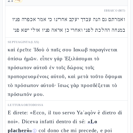
21
EBRAICO (MT)
ואמרתם גם הנה עבדך יעקב אחרינו כי אמר אכפרה פניו
במנחה ההלכת לפני ואחרי כן אראה פניו אולי ישא פני
SEPTUAGINTA (LXX)
καὶ ἐρεῖτε Ἰδοὺ ὁ παῖς σου Ιακωβ παραγίνεται
ὀπίσω ἡμῶν. εἶπεν γάρ Ἐξιλάσομαι τὸ
πρόσωπον αὐτοῦ ἐν τοῖς δώροις τοῖς
προπορευομένοις αὐτοῦ, καὶ μετὰ τοῦτο ὄψομαι
τὸ πρόσωπον αὐτοῦ· ἴσως γὰρ προσδέξεται τὸ
πρόσωπόν μου.
LETTURA ORTODOSSA
E direte: «Ecco, il tuo servo Yaʿaqòv è dietro di
noi». Diceva infatti dentro di sé:
«Lo
placherò»
col dono che mi precede, e poi
ⓘ