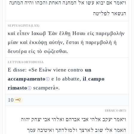
ויאמר אם יבוא עשו אל המחנה האחת והכהו והיה המחנה
הנשאר לפליטה
SEPTUAGINTA (LXX)
καὶ εἶπεν Ιακωβ Ἐὰν ἔλθῃ Ησαυ εἰς παρεμβολὴν
μίαν καὶ ἐκκόψῃ αὐτήν, ἔσται ἡ παρεμβολὴ ἡ
δευτέρα εἰς τὸ σῴζεσθαι.
LETTURA ORTODOSSA
E disse: «Se Esàw viene contro
un
accampamento
e lo abbatte,
il campo
ⓘ
rimasto
scamperà».
ⓘ
10
🗝️
2
EBRAICO (MT)
ויאמר יעקב אלהי אבי אברהם ואלהי אבי יצחק יהוה
האמר אלי שוב לארצך ולמולדתך ואיטיבה עמך