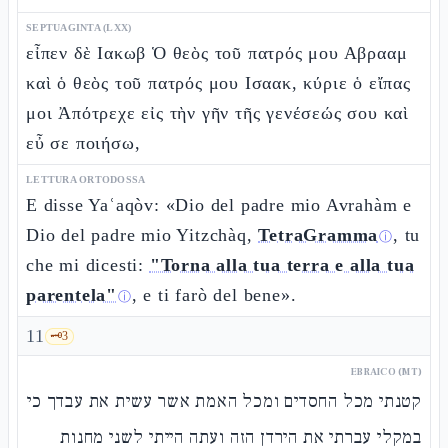
SEPTUAGINTA (LXX)
εἶπεν δὲ Ιακωβ Ὁ θεὸς τοῦ πατρός μου Αβρααμ
καὶ ὁ θεὸς τοῦ πατρός μου Ισαακ, κύριε ὁ εἴπας
μοι Ἀπότρεχε εἰς τὴν γῆν τῆς γενέσεώς σου καὶ
εὖ σε ποιήσω,
LETTURA ORTODOSSA
E disse Yaʿaqòv: «Dio del padre mio Avrahàm e
Dio del padre mio Yitzchàq,
TetraGramma
, tu
ⓘ
che mi dicesti:
"Torna alla tua terra e alla tua
parentela"
, e ti farò del bene».
ⓘ
11
🗝️
3
EBRAICO (MT)
קטנתי מכל החסדים ומכל האמת אשר עשית את עבדך כי
במקלי עברתי את הירדן הזה ועתה הייתי לשני מחנות