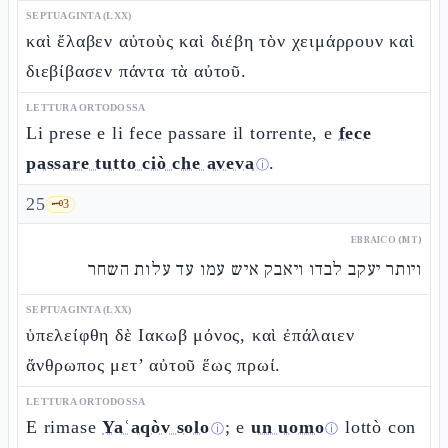
SEPTUAGINTA (LXX)
καὶ ἔλαβεν αὐτοὺς καὶ διέβη τὸν χειμάρρουν καὶ
διεβίβασεν πάντα τὰ αὐτοῦ.
LETTURA ORTODOSSA
Li prese e li fece passare il torrente, e
fece
passare tutto ciò che aveva
.
ⓘ
25
🗝️
3
EBRAICO (MT)
ויותר יעקב לבדו ויאבק איש עמו עד עלות השחר
SEPTUAGINTA (LXX)
ὑπελείφθη δὲ Ιακωβ μόνος, καὶ ἐπάλαιεν
ἄνθρωπος μετ’ αὐτοῦ ἕως πρωί.
LETTURA ORTODOSSA
E rimase
Yaʿaqòv solo
; e
un uomo
lottò con
ⓘ
ⓘ