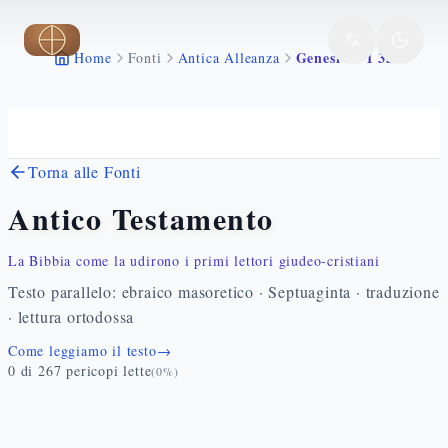
Vai al contenuto principale
Genesi 32 1 33
Home
Fonti
Antica Alleanza
Torna alle Fonti
Antico Testamento
La Bibbia come la udirono i primi lettori giudeo-cristiani
Testo parallelo: ebraico masoretico · Septuaginta · traduzione
· lettura ortodossa
Come leggiamo il testo
→
0
di
267
pericopi lette
(
0
%)