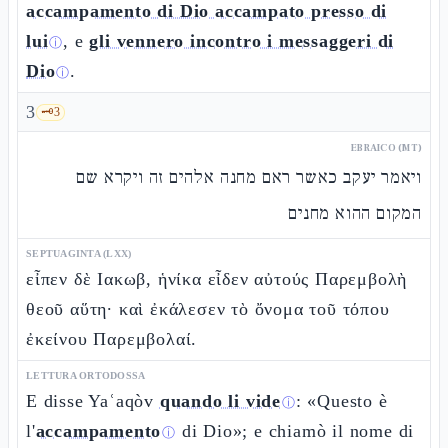
accampamento di Dio accampato presso di
lui
, e
gli vennero incontro i messaggeri di
ⓘ
Dio
.
ⓘ
3
🗝️
3
EBRAICO (MT)
ויאמר יעקב כאשר ראם מחנה אלהים זה ויקרא שם
המקום ההוא מחנים
SEPTUAGINTA (LXX)
εἶπεν δὲ Ιακωβ, ἡνίκα εἶδεν αὐτούς Παρεμβολὴ
θεοῦ αὕτη· καὶ ἐκάλεσεν τὸ ὄνομα τοῦ τόπου
ἐκείνου Παρεμβολαί.
LETTURA ORTODOSSA
E disse Yaʿaqòv
quando li vide
: «Questo è
ⓘ
l'
accampamento
di Dio»; e chiamò il nome di
ⓘ