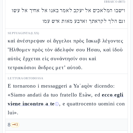
EBRAICO (MT)
וישבו המלאכים אל יעקב לאמר באנו אל אחיך אל עשו
וגם הלך לקראתך וארבע מאות איש עמו
SEPTUAGINTA (LXX)
καὶ ἀνέστρεψαν οἱ ἄγγελοι πρὸς Ιακωβ λέγοντες
Ἤλθομεν πρὸς τὸν ἀδελφόν σου Ησαυ, καὶ ἰδοὺ
αὐτὸς ἔρχεται εἰς συνάντησίν σοι καὶ
τετρακόσιοι ἄνδρες μετ’ αὐτοῦ.
LETTURA ORTODOSSA
E tornarono i messaggeri a Yaʿaqòv dicendo:
«Siamo andati da tuo fratello Esàw, ed
ecco egli
viene incontro a te
, e quattrocento uomini con
ⓘ
lui».
8
🗝️
3