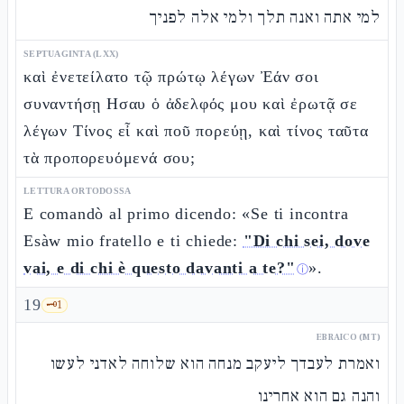
למי אתה ואנה תלך ולמי אלה לפניך
SEPTUAGINTA (LXX)
καὶ ἐνετείλατο τῷ πρώτῳ λέγων Ἐάν σοι
συναντήσῃ Ησαυ ὁ ἀδελφός μου καὶ ἐρωτᾷ σε
λέγων Τίνος εἶ καὶ ποῦ πορεύῃ, καὶ τίνος ταῦτα
τὰ προπορευόμενά σου;
LETTURA ORTODOSSA
E comandò al primo dicendo: «Se ti incontra
Esàw mio fratello e ti chiede:
"Di chi sei, dove
vai, e di chi è questo davanti a te?"
».
ⓘ
19
🗝️
1
EBRAICO (MT)
ואמרת לעבדך ליעקב מנחה הוא שלוחה לאדני לעשו
והנה גם הוא אחרינו