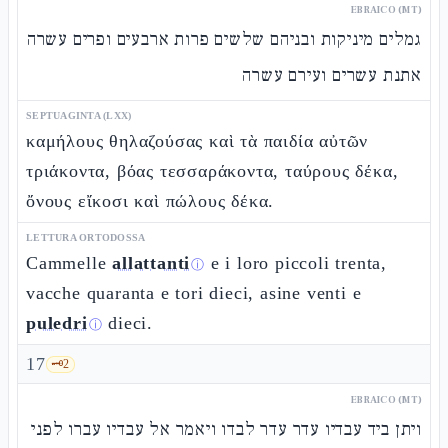
EBRAICO (MT)
גמלים מיניקות ובניהם שלשים פרות ארבעים ופרים עשרה
אתנת עשרים ועירם עשרה
SEPTUAGINTA (LXX)
καμήλους θηλαζούσας καὶ τὰ παιδία αὐτῶν
τριάκοντα, βόας τεσσαράκοντα, ταύρους δέκα,
ὄνους εἴκοσι καὶ πώλους δέκα.
LETTURA ORTODOSSA
Cammelle
allattanti
e i loro piccoli trenta,
ⓘ
vacche quaranta e tori dieci, asine venti e
puledri
dieci.
ⓘ
17
🗝️
2
EBRAICO (MT)
ויתן ביד עבדיו עדר עדר לבדו ויאמר אל עבדיו עברו לפני