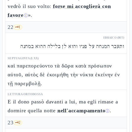
vedrò il suo volto:
forse mi accoglierà con
favore
».
ⓘ
22
🗝️
1
EBRAICO (MT)
ותעבר המנחה על פניו והוא לן בלילה ההוא במחנה
SEPTUAGINTA (LXX)
καὶ παρεπορεύοντο τὰ δῶρα κατὰ πρόσωπον
αὐτοῦ, αὐτὸς δὲ ἐκοιμήθη τὴν νύκτα ἐκείνην ἐν
τῇ παρεμβολῇ.
LETTURA ORTODOSSA
E il dono passò davanti a lui, ma egli rimase a
dormire quella notte
nell'accampamento
.
ⓘ
23
🗝️
2