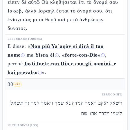
εἶπεν δὲ αὐτῷ Οὐ κληθήσεται ἔτι τὸ ὄνομά σου
Ιακωβ, ἀλλὰ Ισραηλ ἔσται τὸ ὄνομά σου, ὅτι
ἐνίσχυσας μετὰ θεοῦ καὶ μετὰ ἀνθρώπων
δυνατός.
LETTURA ORTODOSSA
E disse: «
Non più Yaʿaqòv si dirà il tuo
nome
ma
Yisraʾèl
,
«forte-con-Dio»
,
ⓘ
ⓘ
ⓘ
perché
fosti forte con Dio e con gli uomini, e
hai prevalso
».
ⓘ
30
🗝️
1
EBRAICO (MT)
וישאל יעקב ויאמר הגידה נא שמך ויאמר למה זה תשאל
לשמי ויברך אתו שם
SEPTUAGINTA (LXX)