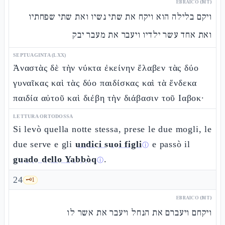
EBRAICO (MT)
ויקם בלילה הוא ויקח את שתי נשיו ואת שתי שפחתיו
ואת אחד עשר ילדיו ויעבר את מעבר יבק
SEPTUAGINTA (LXX)
Ἀναστὰς δὲ τὴν νύκτα ἐκείνην ἔλαβεν τὰς δύο
γυναῖκας καὶ τὰς δύο παιδίσκας καὶ τὰ ἕνδεκα
παιδία αὐτοῦ καὶ διέβη τὴν διάβασιν τοῦ Ιαβοκ·
LETTURA ORTODOSSA
Si levò quella notte stessa, prese le due mogli, le
due serve e gli
undici suoi figli
e passò il
ⓘ
guado dello Yabbòq
.
ⓘ
24
🗝️
1
EBRAICO (MT)
ויקחם ויעברם את הנחל ויעבר את אשר לו