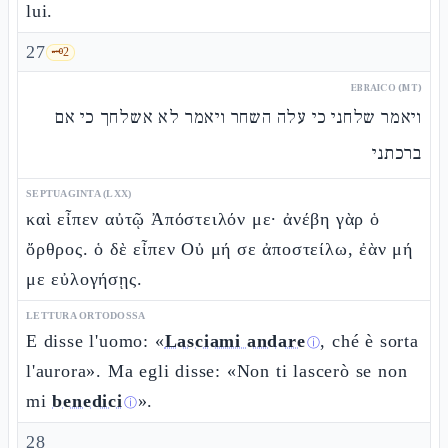
lui.
27
🗝️
2
EBRAICO (MT)
ויאמר שלחני כי עלה השחר ויאמר לא אשלחך כי אם
ברכתני
SEPTUAGINTA (LXX)
καὶ εἶπεν αὐτῷ Ἀπόστειλόν με· ἀνέβη γὰρ ὁ
ὄρθρος. ὁ δὲ εἶπεν Οὐ μή σε ἀποστείλω, ἐὰν μή
με εὐλογήσῃς.
LETTURA ORTODOSSA
E disse l'uomo: «
Lasciami andare
, ché è sorta
ⓘ
l'aurora». Ma egli disse: «Non ti lascerò se non
mi
benedici
».
ⓘ
28