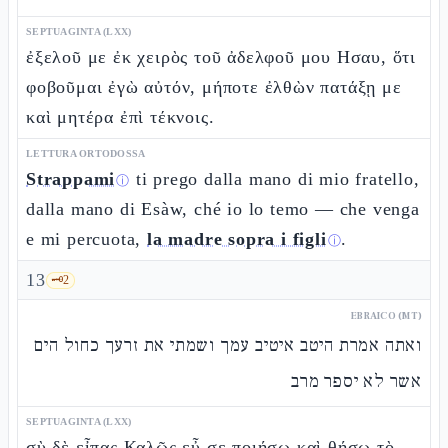
SEPTUAGINTA (LXX)
ἐξελοῦ με ἐκ χειρὸς τοῦ ἀδελφοῦ μου Ησαυ, ὅτι
φοβοῦμαι ἐγὼ αὐτόν, μήποτε ἐλθὼν πατάξῃ με
καὶ μητέρα ἐπὶ τέκνοις.
LETTURA ORTODOSSA
Strappami
ti prego dalla mano di mio fratello,
ⓘ
dalla mano di Esàw, ché io lo temo — che venga
e mi percuota,
la madre sopra i figli
.
ⓘ
13
🗝️
2
EBRAICO (MT)
ואתה אמרת היטב איטיב עמך ושמתי את זרעך כחול הים
אשר לא יספר מרב
SEPTUAGINTA (LXX)
σὺ δὲ εἶπας Καλῶς εὖ σε ποιήσω καὶ θήσω τὸ