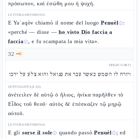
πρόσωπον, καὶ ἐσώθη μου ἡ ψυχή.
LETTURA ORTODOSSA
E Yaʿaqòv chiamò il nome del luogo
Penuèl
:
ⓘ
«perché — disse —
ho visto Dio faccia a
faccia
, e fu scampata la mia vita».
ⓘ
32
🗝️
3
EBRAICO (MT)
ויזרח לו השמש כאשר עבר את פנואל והוא צלע על ירכו
SEPTUAGINTA (LXX)
ἀνέτειλεν δὲ αὐτῷ ὁ ἥλιος, ἡνίκα παρῆλθεν τὸ
Εἶδος τοῦ θεοῦ· αὐτὸς δὲ ἐπέσκαζεν τῷ μηρῷ
αὐτοῦ.
LETTURA ORTODOSSA
E gli
sorse il sole
quando passò
Penuèl
; ed
ⓘ
ⓘ