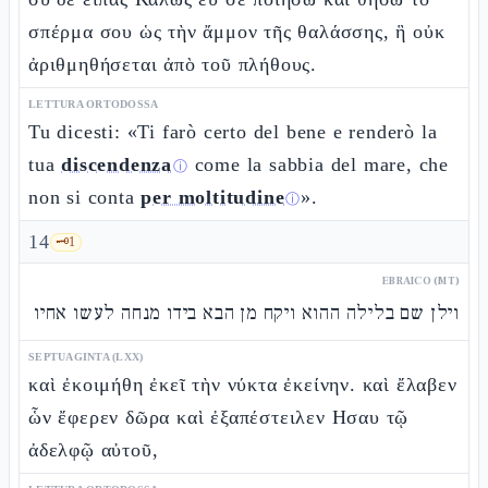
σπέρμα σου ὡς τὴν ἄμμον τῆς θαλάσσης, ἣ οὐκ
ἀριθμηθήσεται ἀπὸ τοῦ πλήθους.
LETTURA ORTODOSSA
Tu dicesti: «Ti farò certo del bene e renderò la
tua
discendenza
come la sabbia del mare, che
ⓘ
non si conta
per moltitudine
».
ⓘ
14
🗝️
1
EBRAICO (MT)
וילן שם בלילה ההוא ויקח מן הבא בידו מנחה לעשו אחיו
SEPTUAGINTA (LXX)
καὶ ἐκοιμήθη ἐκεῖ τὴν νύκτα ἐκείνην. καὶ ἔλαβεν
ὧν ἔφερεν δῶρα καὶ ἐξαπέστειλεν Ησαυ τῷ
ἀδελφῷ αὐτοῦ,