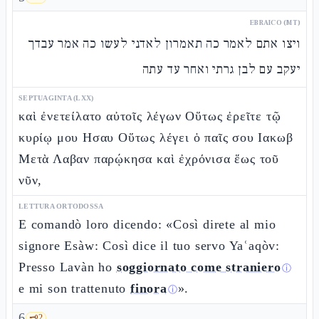
EBRAICO (MT)
ויצו אתם לאמר כה תאמרון לאדני לעשו כה אמר עבדך
יעקב עם לבן גרתי ואחר עד עתה
SEPTUAGINTA (LXX)
καὶ ἐνετείλατο αὐτοῖς λέγων Οὕτως ἐρεῖτε τῷ
κυρίῳ μου Ησαυ Οὕτως λέγει ὁ παῖς σου Ιακωβ
Μετὰ Λαβαν παρῴκησα καὶ ἐχρόνισα ἕως τοῦ
νῦν,
LETTURA ORTODOSSA
E comandò loro dicendo: «Così direte al mio
signore Esàw: Così dice il tuo servo Yaʿaqòv:
Presso Lavàn ho
soggiornato come straniero
ⓘ
e mi son trattenuto
finora
».
ⓘ
6
🗝️
2