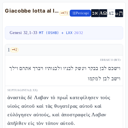
Giacobbe lotta al Iabbok e diventa Israele — Gn 32,1-33
ת
AZ
ω
אב
ΑΩ
🗝️
71
Pericopi
Genesi 32,1-33
·
·
MT (OSHB) + LXX
26
/
32
1
🗝️
2
EBRAICO (MT)
וישכם לבן בבקר וינשק לבניו ולבנותיו ויברך אתהם וילך
וישב לבן למקמו
SEPTUAGINTA (LXX)
ἀναστὰς δὲ Λαβαν τὸ πρωῒ κατεφίλησεν τοὺς
υἱοὺς αὐτοῦ καὶ τὰς θυγατέρας αὐτοῦ καὶ
εὐλόγησεν αὐτούς, καὶ ἀποστραφεὶς Λαβαν
ἀπῆλθεν εἰς τὸν τόπον αὐτοῦ.