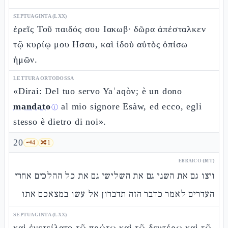
SEPTUAGINTA (LXX)
ἐρεῖς Τοῦ παιδός σου Ιακωβ· δῶρα ἀπέσταλκεν
τῷ κυρίῳ μου Ησαυ, καὶ ἰδοὺ αὐτὸς ὀπίσω
ἡμῶν.
LETTURA ORTODOSSA
«Dirai: Del tuo servo Yaʿaqòv; è un dono
mandato
al mio signore Esàw, ed ecco, egli
ⓘ
stesso è dietro di noi».
20
🗝️
4
🔀
1
EBRAICO (MT)
ויצו גם את השני גם את השלישי גם את כל ההלכים אחרי
העדרים לאמר כדבר הזה תדברון אל עשו במצאכם אתו
SEPTUAGINTA (LXX)
καὶ ἐνετείλατο τῷ πρώτῳ καὶ τῷ δευτέρῳ καὶ τῷ