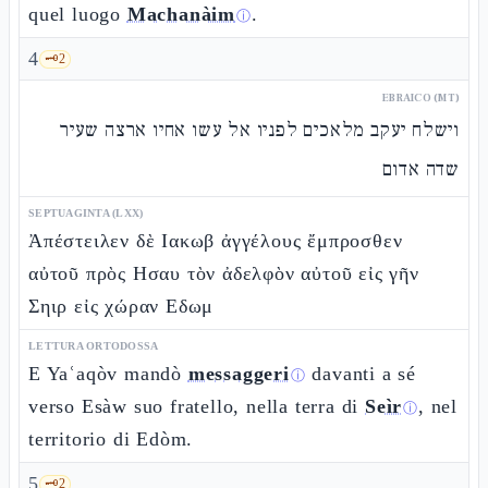
quel luogo
Machanàim
.
ⓘ
4
🗝️
2
EBRAICO (MT)
וישלח יעקב מלאכים לפניו אל עשו אחיו ארצה שעיר
שדה אדום
SEPTUAGINTA (LXX)
Ἀπέστειλεν δὲ Ιακωβ ἀγγέλους ἔμπροσθεν
αὐτοῦ πρὸς Ησαυ τὸν ἀδελφὸν αὐτοῦ εἰς γῆν
Σηιρ εἰς χώραν Εδωμ
LETTURA ORTODOSSA
E Yaʿaqòv mandò
messaggeri
davanti a sé
ⓘ
verso Esàw suo fratello, nella terra di
Seìr
, nel
ⓘ
territorio di Edòm.
5
🗝️
2