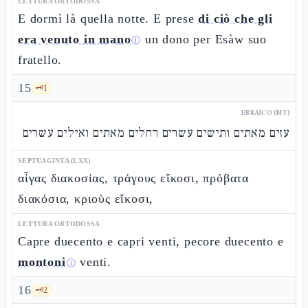
LETTURA ORTODOSSA
E dormì là quella notte. E prese
di ciò che gli
era venuto in mano
un dono per Esàw suo
ⓘ
fratello.
15
🗝️
1
EBRAICO (MT)
עזים מאתים ותישים עשרים רחלים מאתים ואילים עשרים
SEPTUAGINTA (LXX)
αἶγας διακοσίας, τράγους εἴκοσι, πρόβατα
διακόσια, κριοὺς εἴκοσι,
LETTURA ORTODOSSA
Capre duecento e capri venti, pecore duecento e
montoni
venti.
ⓘ
16
🗝️
2