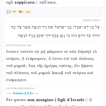
egli
zoppicava
sull'anca.
ⓘ
33
🗝️
7
🔀
1
📜
1
EBRAICO (MT)
על כן לא יאכלו בני ישראל את גיד הנשה אשר על כף
הירך עד היום הזה כי נגע בכף ירך יעקב בגיד הנשה
SEPTUAGINTA (LXX)
ἕνεκεν τούτου οὐ μὴ φάγωσιν οἱ υἱοὶ Ισραηλ τὸ
νεῦρον, ὃ ἐνάρκησεν, ὅ ἐστιν ἐπὶ τοῦ πλάτους
τοῦ μηροῦ, ἕως τῆς ἡμέρας ταύτης, ὅτι ἥψατο
τοῦ πλάτους τοῦ μηροῦ Ιακωβ τοῦ νεύρου καὶ
ἐνάρκησεν.
LETTURA ORTODOSSA
——
Settanta (LXX)
——
Per questo
non mangino i figli d'Israele
il
ⓘ