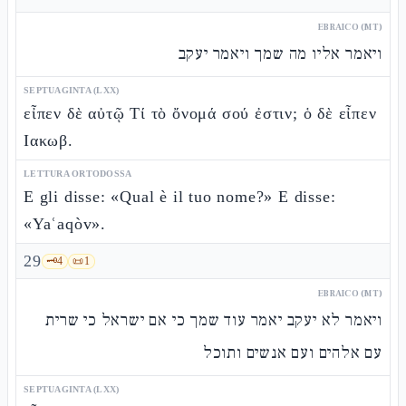
EBRAICO (MT)
ויאמר אליו מה שמך ויאמר יעקב
SEPTUAGINTA (LXX)
εἶπεν δὲ αὐτῷ Τί τὸ ὄνομά σού ἐστιν; ὁ δὲ εἶπεν
Ιακωβ.
LETTURA ORTODOSSA
E gli disse: «Qual è il tuo nome?» E disse:
«Yaʿaqòv».
29
🗝️
4
📜
1
EBRAICO (MT)
ויאמר לא יעקב יאמר עוד שמך כי אם ישראל כי שרית
עם אלהים ועם אנשים ותוכל
SEPTUAGINTA (LXX)