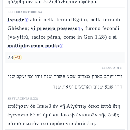
ηὐξήθησαν καὶ ἐπληθύνθησαν σφόδρα. –
LETTURA ORTODOSSA
Israele
abitò nella terra d'Egitto, nella terra di
ⓘ
Ghèshen;
vi presero possesso
, furono fecondi
ⓘ
(va-yifrù, radice pàrah, come in Gen 1,28) e
si
moltiplicarono molto
.
ⓘ
28
🗝️
3
EBRAICO (MT)
ויחי יעקב בארץ מצרים שבע עשרה שנה ויהי ימי יעקב שני
חייו שבע שנים וארבעים ומאת שנה
SEPTUAGINTA (LXX)
ἐπέζησεν δὲ Ιακωβ ἐν γῇ Αἰγύπτῳ δέκα ἑπτὰ ἔτη·
ἐγένοντο δὲ αἱ ἡμέραι Ιακωβ ἐνιαυτῶν τῆς ζωῆς
αὐτοῦ ἑκατὸν τεσσαράκοντα ἑπτὰ ἔτη.