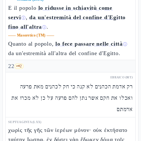
E il popolo
lo ridusse in schiavitù come
servi
,
da un'estremità del confine d'Egitto
ⓘ
fino all'altra
.
ⓘ
——
Masoretico (TM)
——
Quanto al popolo,
lo fece passare nelle città
ⓘ
da un'estremità all'altra del confine d'Egitto.
22
🗝️
2
EBRAICO (MT)
רק אדמת הכהנים לא קנה כי חק לכהנים מאת פרעה
ואכלו את חקם אשר נתן להם פרעה על כן לא מכרו את
אדמתם
SEPTUAGINTA (LXX)
χωρὶς τῆς γῆς τῶν ἱερέων μόνον· οὐκ ἐκτήσατο
ταύτην Ιωσηφ, ἐν δόσει γὰρ ἔδωκεν δόμα τοῖς