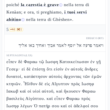
poiché
la carestia è grave
nella terra di
ⓘ
Kenàan; e ora, ti preghiamo,
i tuoi servi
abitino
nella terra di Ghèshen».
ⓘ
5
🗝️
4
🔀
1
EBRAICO (MT)
ויאמר פרעה אל יוסף לאמר אביך ואחיך באו אליך
SEPTUAGINTA (LXX)
εἶπεν δὲ Φαραω τῷ Ιωσφη Κατοικείτωσαν ἐν γῇ
Γεσεμ· εἰ δὲ ἐπίστῃ ὅτι εἰσὶν ἐν αὐτοῖς ἄνδρες
δυνατοί, κατάστησον αὐτοὺς ἄρχοντας τῶν ἐμῶν
κτηνῶν. Ἦλθον δὲ εἰς Αἴγυπτον πρὸς Ιωσηφ
Ιακωβ καὶ οἱ υἱοὶ αὐτοῦ, καὶ ἤκουσεν Φαραω
βασιλεὺς Αἰγύπτου. καὶ εἶπεν Φαραω πρὸς
Ιωσηφ λέγων Ὁ πατήρ σου καὶ οἱ ἀδελφοί σου