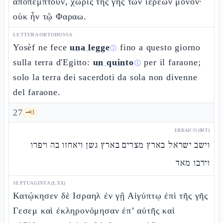
ἀποπεμπτοῦν, χωρὶς τῆς γῆς τῶν ἱερέων μόνον·
οὐκ ἦν τῷ Φαραω.
LETTURA ORTODOSSA
Yosèf ne fece
una legge
fino a questo giorno
ⓘ
sulla terra d'Egitto:
un quinto
per il faraone;
ⓘ
solo la terra dei sacerdoti da sola non divenne
del faraone.
27
🗝️
3
EBRAICO (MT)
וישב ישראל בארץ מצרים בארץ גשן ויאחזו בה ויפרו
וירבו מאד
SEPTUAGINTA (LXX)
Κατῴκησεν δὲ Ισραηλ ἐν γῇ Αἰγύπτῳ ἐπὶ τῆς γῆς
Γεσεμ καὶ ἐκληρονόμησαν ἐπ’ αὐτῆς καὶ