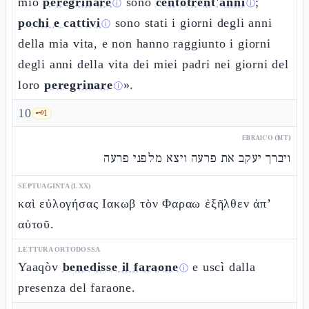
mio
peregrinare
sono
centotrent'anni
;
ⓘ
ⓘ
pochi e cattivi
sono stati i giorni degli anni
ⓘ
della mia vita, e non hanno raggiunto i giorni
degli anni della vita dei miei padri nei giorni del
loro
peregrinare
».
ⓘ
10
🗝️
1
EBRAICO (MT)
ויברך יעקב את פרעה ויצא מלפני פרעה
SEPTUAGINTA (LXX)
καὶ εὐλογήσας Ιακωβ τὸν Φαραω ἐξῆλθεν ἀπ’
αὐτοῦ.
LETTURA ORTODOSSA
Yaaqòv
benedisse il faraone
e uscì dalla
ⓘ
presenza del faraone.