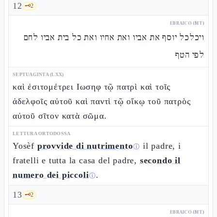
12
🗝️
2
EBRAICO (MT)
ויכלכל יוסף את אביו ואת אחיו ואת כל בית אביו לחם
לפי הטף
SEPTUAGINTA (LXX)
καὶ ἐσιτομέτρει Ιωσηφ τῷ πατρὶ καὶ τοῖς
ἀδελφοῖς αὐτοῦ καὶ παντὶ τῷ οἴκῳ τοῦ πατρὸς
αὐτοῦ σῖτον κατὰ σῶμα.
LETTURA ORTODOSSA
Yosèf
provvide di nutrimento
il padre, i
ⓘ
fratelli e tutta la casa del padre,
secondo il
numero dei piccoli
.
ⓘ
13
🗝️
2
EBRAICO (MT)