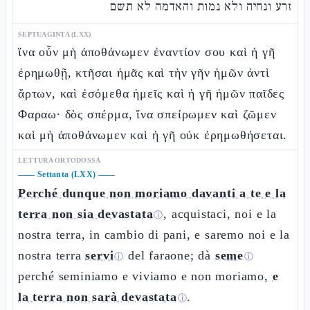
זרע ונחיה ולא נמות והאדמה לא תשם
SEPTUAGINTA (LXX)
ἵνα οὖν μὴ ἀποθάνωμεν ἐναντίον σου καὶ ἡ γῆ
ἐρημωθῇ, κτῆσαι ἡμᾶς καὶ τὴν γῆν ἡμῶν ἀντὶ
ἄρτων, καὶ ἐσόμεθα ἡμεῖς καὶ ἡ γῆ ἡμῶν παῖδες
Φαραω· δὸς σπέρμα, ἵνα σπείρωμεν καὶ ζῶμεν
καὶ μὴ ἀποθάνωμεν καὶ ἡ γῆ οὐκ ἐρημωθήσεται.
LETTURA ORTODOSSA
——
Settanta (LXX)
——
Perché dunque non moriamo davanti a te e la
terra non sia devastata
, acquistaci, noi e la
ⓘ
nostra terra, in cambio di pani, e saremo noi e la
nostra terra
servi
del faraone; dà
seme
ⓘ
ⓘ
perché seminiamo e viviamo e non moriamo,
e
la terra non sarà devastata
.
ⓘ