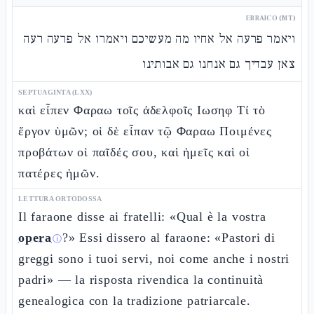
EBRAICO (MT)
ויאמר פרעה אל אחיו מה מעשיכם ויאמרו אל פרעה רעה
צאן עבדיך גם אנחנו גם אבותינו
SEPTUAGINTA (LXX)
καὶ εἶπεν Φαραω τοῖς ἀδελφοῖς Ιωσηφ Τί τὸ
ἔργον ὑμῶν; οἱ δὲ εἶπαν τῷ Φαραω Ποιμένες
προβάτων οἱ παῖδές σου, καὶ ἡμεῖς καὶ οἱ
πατέρες ἡμῶν.
LETTURA ORTODOSSA
Il faraone disse ai fratelli: «Qual è la vostra
opera
?» Essi dissero al faraone: «Pastori di
ⓘ
greggi sono i tuoi servi, noi come anche i nostri
padri» — la risposta rivendica la continuità
genealogica con la tradizione patriarcale.