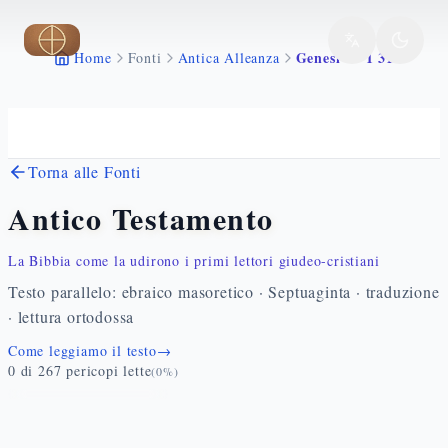
Vai al contenuto principale
Genesi 47 1 31
Home
Fonti
Antica Alleanza
Torna alle Fonti
Antico Testamento
La Bibbia come la udirono i primi lettori giudeo-cristiani
Testo parallelo: ebraico masoretico · Septuaginta · traduzione
· lettura ortodossa
Come leggiamo il testo
→
0
di
267
pericopi lette
(
0
%)