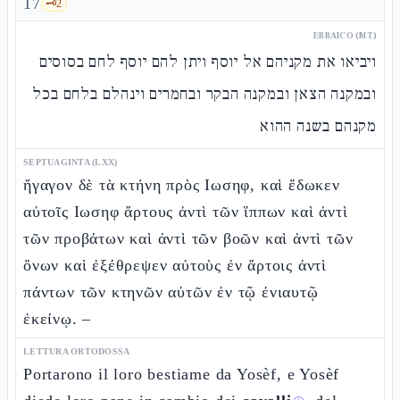
17
🗝️
2
EBRAICO (MT)
ויביאו את מקניהם אל יוסף ויתן להם יוסף לחם בסוסים
ובמקנה הצאן ובמקנה הבקר ובחמרים וינהלם בלחם בכל
מקנהם בשנה ההוא
SEPTUAGINTA (LXX)
ἤγαγον δὲ τὰ κτήνη πρὸς Ιωσηφ, καὶ ἔδωκεν
αὐτοῖς Ιωσηφ ἄρτους ἀντὶ τῶν ἵππων καὶ ἀντὶ
τῶν προβάτων καὶ ἀντὶ τῶν βοῶν καὶ ἀντὶ τῶν
ὄνων καὶ ἐξέθρεψεν αὐτοὺς ἐν ἄρτοις ἀντὶ
πάντων τῶν κτηνῶν αὐτῶν ἐν τῷ ἐνιαυτῷ
ἐκείνῳ. –
LETTURA ORTODOSSA
Portarono il loro bestiame da Yosèf, e Yosèf