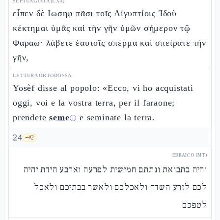
SEPTUAGINTA (LXX)
εἶπεν δὲ Ιωσηφ πᾶσι τοῖς Αἰγυπτίοις Ἰδοὺ
κέκτημαι ὑμᾶς καὶ τὴν γῆν ὑμῶν σήμερον τῷ
Φαραω· λάβετε ἑαυτοῖς σπέρμα καὶ σπείρατε τὴν
γῆν,
LETTURA ORTODOSSA
Yosèf disse al popolo: «Ecco, vi ho acquistati
oggi, voi e la vostra terra, per il faraone;
prendete
seme
e seminate la terra.
ⓘ
24
🗝️
2
EBRAICO (MT)
והיה בתבואת ונתתם חמישית לפרעה וארבע הידת יהיה
לכם לזרע השדה ולאכלכם ולאשר בבתיכם ולאכל
לטפכם