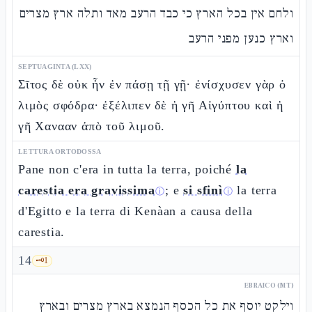
ולחם אין בכל הארץ כי כבד הרעב מאד ותלה ארץ מצרים
וארץ כנען מפני הרעב
SEPTUAGINTA (LXX)
Σῖτος δὲ οὐκ ἦν ἐν πάσῃ τῇ γῇ· ἐνίσχυσεν γὰρ ὁ
λιμὸς σφόδρα· ἐξέλιπεν δὲ ἡ γῆ Αἰγύπτου καὶ ἡ
γῆ Χανααν ἀπὸ τοῦ λιμοῦ.
LETTURA ORTODOSSA
Pane non c'era in tutta la terra, poiché
la
carestia era gravissima
; e
si sfinì
la terra
ⓘ
ⓘ
d'Egitto e la terra di Kenàan a causa della
carestia.
14
🗝️
1
EBRAICO (MT)
וילקט יוסף את כל הכסף הנמצא בארץ מצרים ובארץ