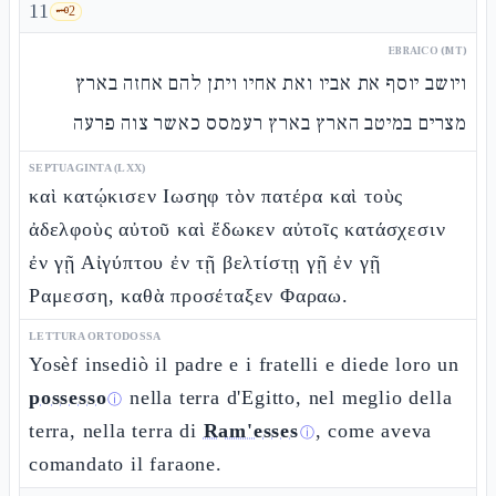
11
🗝️
2
EBRAICO (MT)
ויושב יוסף את אביו ואת אחיו ויתן להם אחזה בארץ
מצרים במיטב הארץ בארץ רעמסס כאשר צוה פרעה
SEPTUAGINTA (LXX)
καὶ κατῴκισεν Ιωσηφ τὸν πατέρα καὶ τοὺς
ἀδελφοὺς αὐτοῦ καὶ ἔδωκεν αὐτοῖς κατάσχεσιν
ἐν γῇ Αἰγύπτου ἐν τῇ βελτίστῃ γῇ ἐν γῇ
Ραμεσση, καθὰ προσέταξεν Φαραω.
LETTURA ORTODOSSA
Yosèf insediò il padre e i fratelli e diede loro un
possesso
nella terra d'Egitto, nel meglio della
ⓘ
terra, nella terra di
Ram'esses
, come aveva
ⓘ
comandato il faraone.