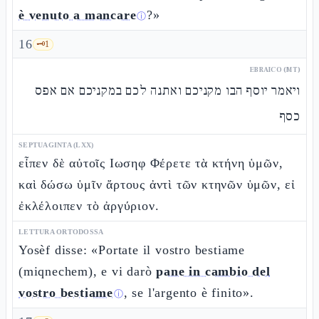
è venuto a mancare
?»
ⓘ
16
🗝️
1
EBRAICO (MT)
ויאמר יוסף הבו מקניכם ואתנה לכם במקניכם אם אפס
כסף
SEPTUAGINTA (LXX)
εἶπεν δὲ αὐτοῖς Ιωσηφ Φέρετε τὰ κτήνη ὑμῶν,
καὶ δώσω ὑμῖν ἄρτους ἀντὶ τῶν κτηνῶν ὑμῶν, εἰ
ἐκλέλοιπεν τὸ ἀργύριον.
LETTURA ORTODOSSA
Yosèf disse: «Portate il vostro bestiame
(miqnechem), e vi darò
pane in cambio del
vostro bestiame
, se l'argento è finito».
ⓘ