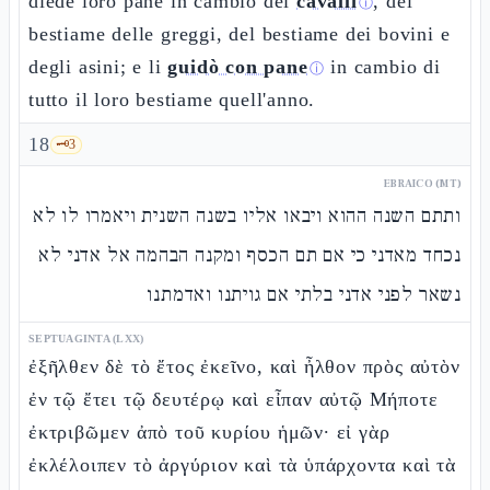
diede loro pane in cambio dei
cavalli
, del
ⓘ
bestiame delle greggi, del bestiame dei bovini e
degli asini; e li
guidò con pane
in cambio di
ⓘ
tutto il loro bestiame quell'anno.
18
🗝️
3
EBRAICO (MT)
ותתם השנה ההוא ויבאו אליו בשנה השנית ויאמרו לו לא
נכחד מאדני כי אם תם הכסף ומקנה הבהמה אל אדני לא
נשאר לפני אדני בלתי אם גויתנו ואדמתנו
SEPTUAGINTA (LXX)
ἐξῆλθεν δὲ τὸ ἔτος ἐκεῖνο, καὶ ἦλθον πρὸς αὐτὸν
ἐν τῷ ἔτει τῷ δευτέρῳ καὶ εἶπαν αὐτῷ Μήποτε
ἐκτριβῶμεν ἀπὸ τοῦ κυρίου ἡμῶν· εἰ γὰρ
ἐκλέλοιπεν τὸ ἀργύριον καὶ τὰ ὑπάρχοντα καὶ τὰ