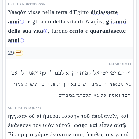
LETTURA ORTODOSSA
Yaaqòv visse nella terra d'Egitto
diciassette
anni
; e gli anni della vita di Yaaqòv,
gli anni
ⓘ
della sua vita
, furono
cento e quarantasette
ⓘ
anni
.
ⓘ
29
🗝️
3
EBRAICO (MT)
ויקרבו ימי ישראל למות ויקרא לבנו ליוסף ויאמר לו אם
נא מצאתי חן בעיניך שים נא ידך תחת ירכי ועשית עמדי
חסד ואמת אל נא תקברני במצרים
SEPTUAGINTA (LXX)
ἤγγισαν δὲ αἱ ἡμέραι Ισραηλ τοῦ ἀποθανεῖν, καὶ
ἐκάλεσεν τὸν υἱὸν αὐτοῦ Ιωσηφ καὶ εἶπεν αὐτῷ
Εἰ εὕρηκα χάριν ἐναντίον σου, ὑπόθες τὴν χεῖρά