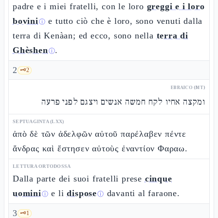
padre e i miei fratelli, con le loro
greggi e i loro
bovini
e tutto ciò che è loro, sono venuti dalla
ⓘ
terra di Kenàan; ed ecco, sono nella
terra di
Ghèshen
.
ⓘ
2
🗝️
2
EBRAICO (MT)
ומקצה אחיו לקח חמשה אנשים ויצגם לפני פרעה
SEPTUAGINTA (LXX)
ἀπὸ δὲ τῶν ἀδελφῶν αὐτοῦ παρέλαβεν πέντε
ἄνδρας καὶ ἔστησεν αὐτοὺς ἐναντίον Φαραω.
LETTURA ORTODOSSA
Dalla parte dei suoi fratelli prese
cinque
uomini
e li
dispose
davanti al faraone.
ⓘ
ⓘ
3
🗝️
1