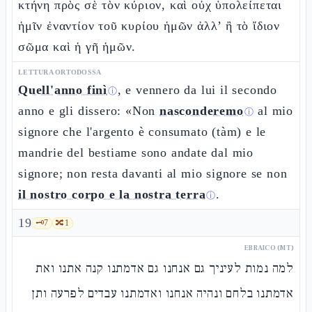
κτήνη πρὸς σὲ τὸν κύριον, καὶ οὐχ ὑπολείπεται
ἡμῖν ἐναντίον τοῦ κυρίου ἡμῶν ἀλλ’ ἢ τὸ ἴδιον
σῶμα καὶ ἡ γῆ ἡμῶν.
LETTURA ORTODOSSA
Quell'anno finì
, e vennero da lui il secondo
ⓘ
anno e gli dissero: «Non
nasconderemo
al mio
ⓘ
signore che l'argento è consumato (tàm) e le
mandrie del bestiame sono andate dal mio
signore; non resta davanti al mio signore se non
il nostro corpo e la nostra terra
.
ⓘ
19
🗝️
7
🔀
1
EBRAICO (MT)
למה נמות לעיניך גם אנחנו גם אדמתנו קנה אתנו ואת
אדמתנו בלחם ונהיה אנחנו ואדמתנו עבדים לפרעה ותן