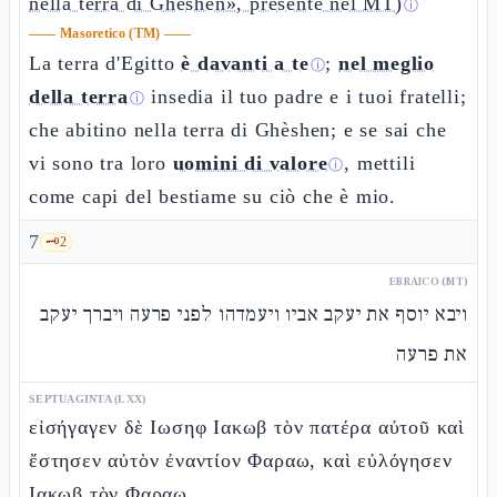
nella terra di Ghèshen», presente nel MT)
ⓘ
——
Masoretico (TM)
——
La terra d'Egitto
è davanti a te
;
nel meglio
ⓘ
della terra
insedia il tuo padre e i tuoi fratelli;
ⓘ
che abitino nella terra di Ghèshen; e se sai che
vi sono tra loro
uomini di valore
, mettili
ⓘ
come capi del bestiame su ciò che è mio.
7
🗝️
2
EBRAICO (MT)
ויבא יוסף את יעקב אביו ויעמדהו לפני פרעה ויברך יעקב
את פרעה
SEPTUAGINTA (LXX)
εἰσήγαγεν δὲ Ιωσηφ Ιακωβ τὸν πατέρα αὐτοῦ καὶ
ἔστησεν αὐτὸν ἐναντίον Φαραω, καὶ εὐλόγησεν
Ιακωβ τὸν Φαραω.