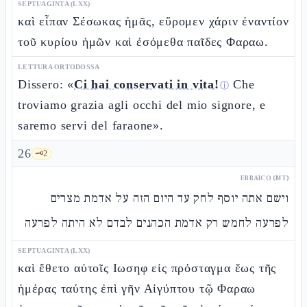
SEPTUAGINTA (LXX)
καὶ εἶπαν Σέσωκας ἡμᾶς, εὕρομεν χάριν ἐναντίον
τοῦ κυρίου ἡμῶν καὶ ἐσόμεθα παῖδες Φαραω.
LETTURA ORTODOSSA
Dissero: «
Ci hai conservati in vita!
Che
ⓘ
troviamo grazia agli occhi del mio signore, e
saremo servi del faraone».
26
🗝️
2
EBRAICO (MT)
וישם אתה יוסף לחק עד היום הזה על אדמת מצרים
לפרעה לחמש רק אדמת הכהנים לבדם לא היתה לפרעה
SEPTUAGINTA (LXX)
καὶ ἔθετο αὐτοῖς Ιωσηφ εἰς πρόσταγμα ἕως τῆς
ἡμέρας ταύτης ἐπὶ γῆν Αἰγύπτου τῷ Φαραω