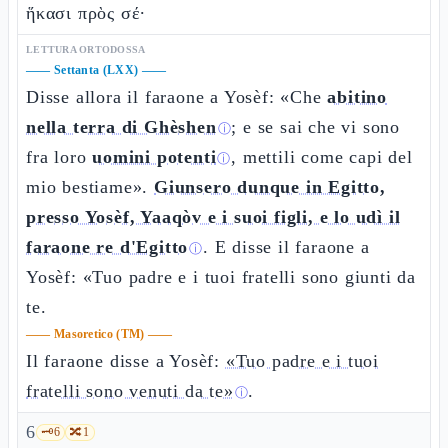
ἥκασι πρὸς σέ·
LETTURA ORTODOSSA
——
Settanta (LXX)
——
Disse allora il faraone a Yosèf: «Che
abitino
nella terra di Ghèshen
; e se sai che vi sono
ⓘ
fra loro
uomini potenti
, mettili come capi del
ⓘ
mio bestiame».
Giunsero dunque in Egitto,
presso Yosèf, Yaaqòv e i suoi figli, e lo udì il
faraone re d'Egitto
. E disse il faraone a
ⓘ
Yosèf: «Tuo padre e i tuoi fratelli sono giunti da
te.
——
Masoretico (TM)
——
Il faraone disse a Yosèf:
«Tuo padre e i tuoi
fratelli sono venuti da te»
.
ⓘ
6
🗝️
6
🔀
1