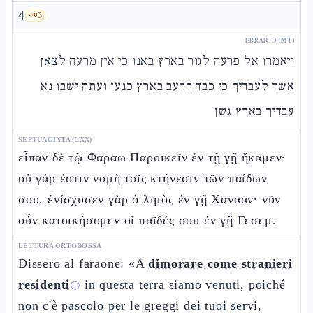
4
🗝️
3
EBRAICO (MT)
ויאמרו אל פרעה לגור בארץ באנו כי אין מרעה לצאן
אשר לעבדיך כי כבד הרעב בארץ כנען ועתה ישבו נא
עבדיך בארץ גשן
SEPTUAGINTA (LXX)
εἶπαν δὲ τῷ Φαραω Παροικεῖν ἐν τῇ γῇ ἥκαμεν·
οὐ γάρ ἐστιν νομὴ τοῖς κτήνεσιν τῶν παίδων
σου, ἐνίσχυσεν γὰρ ὁ λιμὸς ἐν γῇ Χανααν· νῦν
οὖν κατοικήσομεν οἱ παῖδές σου ἐν γῇ Γεσεμ.
LETTURA ORTODOSSA
Dissero al faraone: «A
dimorare come stranieri
residenti
in questa terra siamo venuti, poiché
ⓘ
non c'è pascolo per le greggi dei tuoi servi,