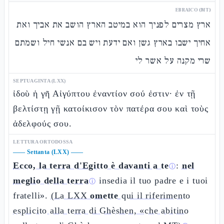
EBRAICO (MT)
ארץ מצרים לפניך הוא במיטב הארץ הושב את אביך ואת
אחיך ישבו בארץ גשן ואם ידעת ויש בם אנשי חיל ושמתם
שרי מקנה על אשר לי
SEPTUAGINTA (LXX)
ἰδοὺ ἡ γῆ Αἰγύπτου ἐναντίον σού ἐστιν· ἐν τῇ
βελτίστῃ γῇ κατοίκισον τὸν πατέρα σου καὶ τοὺς
ἀδελφούς σου.
LETTURA ORTODOSSA
——
Settanta (LXX)
——
Ecco, la terra d'Egitto è davanti a te
:
nel
ⓘ
meglio della terra
insedia il tuo padre e i tuoi
ⓘ
fratelli».
(La LXX
omette
qui il riferimento
esplicito alla terra di Ghèshen, «che abitino