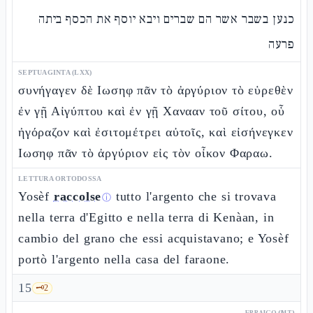
כנען בשבר אשר הם שברים ויבא יוסף את הכסף ביתה
פרעה
SEPTUAGINTA (LXX)
συνήγαγεν δὲ Ιωσηφ πᾶν τὸ ἀργύριον τὸ εὑρεθὲν
ἐν γῇ Αἰγύπτου καὶ ἐν γῇ Χανααν τοῦ σίτου, οὗ
ἠγόραζον καὶ ἐσιτομέτρει αὐτοῖς, καὶ εἰσήνεγκεν
Ιωσηφ πᾶν τὸ ἀργύριον εἰς τὸν οἶκον Φαραω.
LETTURA ORTODOSSA
Yosèf
raccolse
tutto l'argento che si trovava
ⓘ
nella terra d'Egitto e nella terra di Kenàan, in
cambio del grano che essi acquistavano; e Yosèf
portò l'argento nella casa del faraone.
15
🗝️
2
EBRAICO (MT)