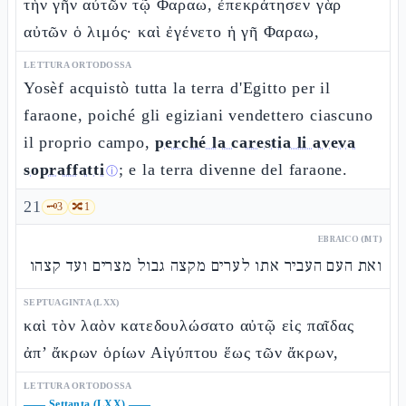
τὴν γῆν αὐτῶν τῷ Φαραω, ἐπεκράτησεν γὰρ
αὐτῶν ὁ λιμός· καὶ ἐγένετο ἡ γῆ Φαραω,
LETTURA ORTODOSSA
Yosèf acquistò tutta la terra d'Egitto per il
faraone, poiché gli egiziani vendettero ciascuno
il proprio campo,
perché la carestia li aveva
sopraffatti
; e la terra divenne del faraone.
ⓘ
21
🗝️
3
🔀
1
EBRAICO (MT)
ואת העם העביר אתו לערים מקצה גבול מצרים ועד קצהו
SEPTUAGINTA (LXX)
καὶ τὸν λαὸν κατεδουλώσατο αὐτῷ εἰς παῖδας
ἀπ’ ἄκρων ὁρίων Αἰγύπτου ἕως τῶν ἄκρων,
LETTURA ORTODOSSA
——
Settanta (LXX)
——