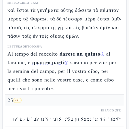
SEPTUAGINTA (LXX)
καὶ ἔσται τὰ γενήματα αὐτῆς δώσετε τὸ πέμπτον
μέρος τῷ Φαραω, τὰ δὲ τέσσαρα μέρη ἔσται ὑμῖν
αὐτοῖς εἰς σπέρμα τῇ γῇ καὶ εἰς βρῶσιν ὑμῖν καὶ
πᾶσιν τοῖς ἐν τοῖς οἴκοις ὑμῶν.
LETTURA ORTODOSSA
Al tempo del raccolto
darete un quinto
al
ⓘ
faraone, e
quattro parti
saranno per voi: per
ⓘ
la semina del campo, per il vostro cibo, per
quelli che sono nelle vostre case, e come cibo
per i vostri piccoli».
25
🗝️
1
EBRAICO (MT)
ויאמרו החיתנו נמצא חן בעיני אדני והיינו עבדים לפרעה