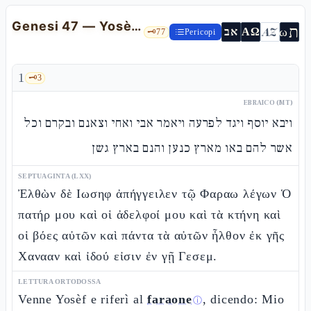
Genesi 47 — Yosèf davanti al Faraone: Israele si stabilisce in Gòshen
ת
AZ
ω
אב
ΑΩ
🗝️
77
Pericopi
1
🗝️
3
EBRAICO (MT)
ויבא יוסף ויגד לפרעה ויאמר אבי ואחי וצאנם ובקרם וכל
אשר להם באו מארץ כנען והנם בארץ גשן
SEPTUAGINTA (LXX)
Ἐλθὼν δὲ Ιωσηφ ἀπήγγειλεν τῷ Φαραω λέγων Ὁ
πατήρ μου καὶ οἱ ἀδελφοί μου καὶ τὰ κτήνη καὶ
οἱ βόες αὐτῶν καὶ πάντα τὰ αὐτῶν ἦλθον ἐκ γῆς
Χανααν καὶ ἰδού εἰσιν ἐν γῇ Γεσεμ.
LETTURA ORTODOSSA
Venne Yosèf e riferì al
faraone
, dicendo: Mio
ⓘ