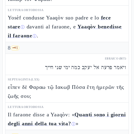
LETTURA ORTODOSSA
Yosèf condusse Yaaqòv suo padre e lo
fece
stare
davanti al faraone, e
Yaaqòv benedisse
ⓘ
il faraone
.
ⓘ
8
🗝️
1
EBRAICO (MT)
ויאמר פרעה אל יעקב כמה ימי שני חייך
SEPTUAGINTA (LXX)
εἶπεν δὲ Φαραω τῷ Ιακωβ Πόσα ἔτη ἡμερῶν τῆς
ζωῆς σου;
LETTURA ORTODOSSA
Il faraone disse a Yaaqòv: «
Quanti sono i giorni
degli anni della tua vita?
»
ⓘ