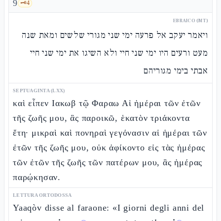
9
🗝️
4
EBRAICO (MT)
ויאמר יעקב אל פרעה ימי שני מגורי שלשים ומאת שנה
מעט ורעים היו ימי שני חיי ולא השיגו את ימי שני חיי
אבתי בימי מגוריהם
SEPTUAGINTA (LXX)
καὶ εἶπεν Ιακωβ τῷ Φαραω Αἱ ἡμέραι τῶν ἐτῶν
τῆς ζωῆς μου, ἃς παροικῶ, ἑκατὸν τριάκοντα
ἔτη· μικραὶ καὶ πονηραὶ γεγόνασιν αἱ ἡμέραι τῶν
ἐτῶν τῆς ζωῆς μου, οὐκ ἀφίκοντο εἰς τὰς ἡμέρας
τῶν ἐτῶν τῆς ζωῆς τῶν πατέρων μου, ἃς ἡμέρας
παρῴκησαν.
LETTURA ORTODOSSA
Yaaqòv disse al faraone: «I giorni degli anni del