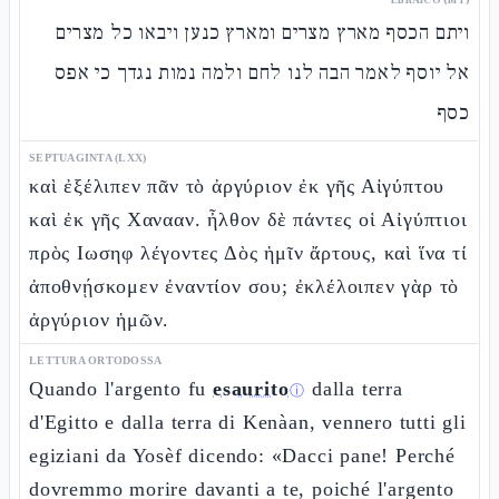
ויתם הכסף מארץ מצרים ומארץ כנען ויבאו כל מצרים
אל יוסף לאמר הבה לנו לחם ולמה נמות נגדך כי אפס
כסף
SEPTUAGINTA (LXX)
καὶ ἐξέλιπεν πᾶν τὸ ἀργύριον ἐκ γῆς Αἰγύπτου
καὶ ἐκ γῆς Χανααν. ἦλθον δὲ πάντες οἱ Αἰγύπτιοι
πρὸς Ιωσηφ λέγοντες Δὸς ἡμῖν ἄρτους, καὶ ἵνα τί
ἀποθνῄσκομεν ἐναντίον σου; ἐκλέλοιπεν γὰρ τὸ
ἀργύριον ἡμῶν.
LETTURA ORTODOSSA
Quando l'argento fu
esaurito
dalla terra
ⓘ
d'Egitto e dalla terra di Kenàan, vennero tutti gli
egiziani da Yosèf dicendo: «Dacci pane! Perché
dovremmo morire davanti a te, poiché l'argento