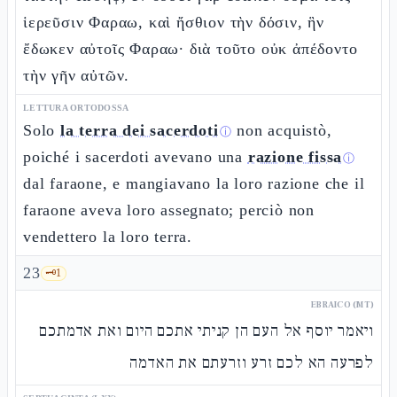
ἱερεῦσιν Φαραω, καὶ ἤσθιον τὴν δόσιν, ἣν
ἔδωκεν αὐτοῖς Φαραω· διὰ τοῦτο οὐκ ἀπέδοντο
τὴν γῆν αὐτῶν.
LETTURA ORTODOSSA
Solo
la terra dei sacerdoti
non acquistò,
ⓘ
poiché i sacerdoti avevano una
razione fissa
ⓘ
dal faraone, e mangiavano la loro razione che il
faraone aveva loro assegnato; perciò non
vendettero la loro terra.
23
🗝️
1
EBRAICO (MT)
ויאמר יוסף אל העם הן קניתי אתכם היום ואת אדמתכם
לפרעה הא לכם זרע וזרעתם את האדמה