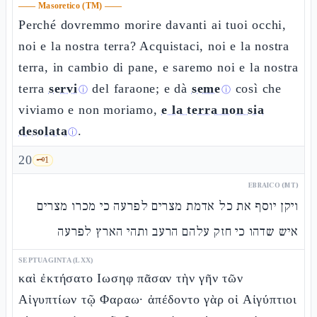
——
Masoretico (TM)
——
Perché dovremmo morire davanti ai tuoi occhi,
noi e la nostra terra? Acquistaci, noi e la nostra
terra, in cambio di pane, e saremo noi e la nostra
terra
servi
del faraone; e dà
seme
così che
ⓘ
ⓘ
viviamo e non moriamo,
e la terra non sia
desolata
.
ⓘ
20
🗝️
1
EBRAICO (MT)
ויקן יוסף את כל אדמת מצרים לפרעה כי מכרו מצרים
איש שדהו כי חזק עלהם הרעב ותהי הארץ לפרעה
SEPTUAGINTA (LXX)
καὶ ἐκτήσατο Ιωσηφ πᾶσαν τὴν γῆν τῶν
Αἰγυπτίων τῷ Φαραω· ἀπέδοντο γὰρ οἱ Αἰγύπτιοι