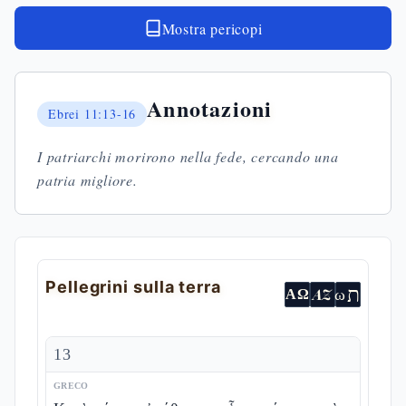
Mostra pericopi
Annotazioni
Ebrei
11:13-16
I patriarchi morirono nella fede, cercando una
patria migliore.
Pellegrini sulla terra
ת
AZ
ω
ΑΩ
13
GRECO