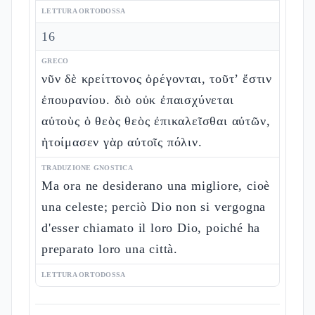
LETTURA ORTODOSSA
16
GRECO
νῦν δὲ κρείττονος ὀρέγονται, τοῦτ’ ἔστιν
ἐπουρανίου. διὸ οὐκ ἐπαισχύνεται
αὐτοὺς ὁ θεὸς θεὸς ἐπικαλεῖσθαι αὐτῶν,
ἡτοίμασεν γὰρ αὐτοῖς πόλιν.
TRADUZIONE GNOSTICA
Ma ora ne desiderano una migliore, cioè
una celeste; perciò Dio non si vergogna
d'esser chiamato il loro Dio, poiché ha
preparato loro una città.
LETTURA ORTODOSSA