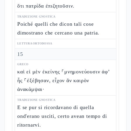
ὅτι πατρίδα ἐπιζητοῦσιν.
TRADUZIONE GNOSTICA
Poiché quelli che dicon tali cose
dimostrano che cercano una patria.
LETTURA ORTODOSSA
15
GRECO
καὶ εἰ μὲν ἐκείνης ⸀μνημονεύουσιν ἀφ’
ἧς ⸀ἐξέβησαν, εἶχον ἂν καιρὸν
ἀνακάμψαι·
TRADUZIONE GNOSTICA
E se pur si ricordavano di quella
ond'erano usciti, certo avean tempo di
ritornarvi.