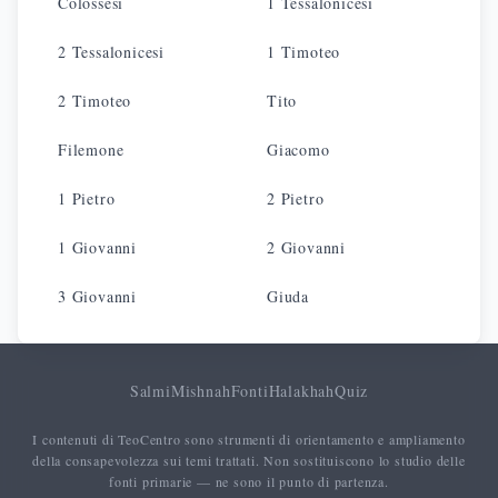
Colossesi
1 Tessalonicesi
2 Tessalonicesi
1 Timoteo
2 Timoteo
Tito
Filemone
Giacomo
1 Pietro
2 Pietro
1 Giovanni
2 Giovanni
3 Giovanni
Giuda
Salmi
Mishnah
Fonti
Halakhah
Quiz
I contenuti di TeoCentro sono strumenti di orientamento e ampliamento
della consapevolezza sui temi trattati. Non sostituiscono lo studio delle
fonti primarie — ne sono il punto di partenza.