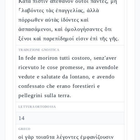
Κατὰ πίστιν ἀπέθανον οὗτοι πάντες, μὴ
⸀λαβόντες τὰς ἐπαγγελίας, ἀλλὰ
πόρρωθεν αὐτὰς ἰδόντες καὶ
ἀσπασάμενοι, καὶ ὁμολογήσαντες ὅτι
ξένοι καὶ παρεπίδημοί εἰσιν ἐπὶ τῆς γῆς.
TRADUZIONE GNOSTICA
In fede moriron tutti costoro, senz'aver
ricevuto le cose promesse, ma avendole
vedute e salutate da lontano, e avendo
confessato che erano forestieri e
pellegrini sulla terra.
LETTURA ORTODOSSA
14
GRECO
οἱ γὰρ τοιαῦτα λέγοντες ἐμφανίζουσιν