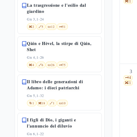
🔀
1
La trasgressione e l'esilio dal
giardino
Gn 3,1-24
🔀
2
🔗
5
📜
12
🗝️
51
Qàin e Hèvel, la stirpe di Qàin,
Shet
Gn 4,1-26
🔀
4
🔗
6
📜
26
🗝️
75
3
🗝️
4
Il libro delle generazioni di
🔀
1
Adamo: i dieci patriarchi
Gn 5,1-32
🌀
1
🔀
18
🔗
1
📜
10
I figli di Dio, i giganti e
l'annuncio del diluvio
Gn 6,1-22