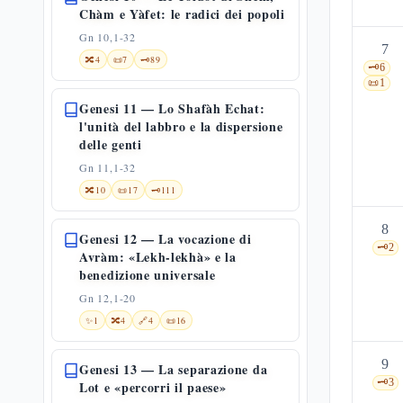
Chàm e Yàfet: le radici dei popoli
Gn 10,1-32
7
🔀
4
📜
7
🗝️
89
🗝️
6
📜
1
Genesi 11 — Lo Shafàh Echat:
l'unità del labbro e la dispersione
delle genti
Gn 11,1-32
🔀
10
📜
17
🗝️
111
8
Genesi 12 — La vocazione di
🗝️
2
Avràm: «Lekh-lekhà» e la
benedizione universale
Gn 12,1-20
✨
1
🔀
4
🔗
4
📜
16
9
Genesi 13 — La separazione da
🗝️
3
Lot e «percorri il paese»