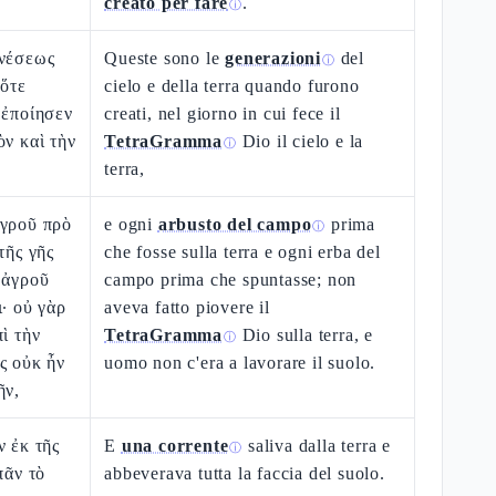
creato per fare
.
ⓘ
ενέσεως
Queste sono le
generazioni
del
ⓘ
 ὅτε
cielo e della terra quando furono
 ἐποίησεν
creati, nel giorno in cui fece il
ὸν καὶ τὴν
TetraGramma
Dio il cielo e la
ⓘ
terra,
ἀγροῦ πρὸ
e ogni
arbusto del campo
prima
ⓘ
τῆς γῆς
che fosse sulla terra e ogni erba del
 ἀγροῦ
campo prima che spuntasse; non
ι· οὐ γὰρ
aveva fatto piovere il
ὶ τὴν
TetraGramma
Dio sulla terra, e
ⓘ
ς οὐκ ἦν
uomo non c'era a lavorare il suolo.
ῆν,
ν ἐκ τῆς
E
una corrente
saliva dalla terra e
ⓘ
πᾶν τὸ
abbeverava tutta la faccia del suolo.