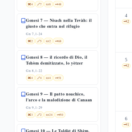
🔀
4
🔗
7
📜
8
🗝️
48
4
Genesi 7 — Nòach nella Tevàh: il
🗝️
2
giusto che entra nel rifugio
Gn 7,1-24
🔀
2
🔗
5
📜
2
🗝️
68
Genesi 8 — il ricordo di Dio, il
5
Tehòm demitizzato, lo yètzer
🗝️
2
Gn 8,1-22
🔀
4
🔗
4
📜
4
🗝️
51
Genesi 9 — Il patto noachico,
l'arco e la maledizione di Canaan
Gn 9,1-29
🔀
3
🔗
2
📜
24
🗝️
50
6
🗝️
1
Genesi 10 — Le Toldòt di Shèm,