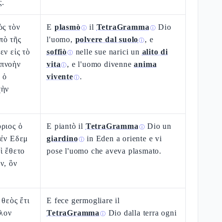
ς.
ὸς τὸν
E
plasmò
il
TetraGramma
Dio
ⓘ
ⓘ
πὸ τῆς
l'uomo,
polvere dal suolo
, e
ⓘ
εν εἰς τὸ
soffiò
nelle sue narici un
alito di
ⓘ
 πνοὴν
vita
, e l'uomo divenne
anima
ⓘ
 ὁ
vivente
.
ⓘ
χὴν
ριος ὁ
E piantò il
TetraGramma
Dio un
ⓘ
 ἐν Εδεμ
giardino
in Eden a oriente e vi
ⓘ
ὶ ἔθετο
pose l'uomo che aveva plasmato.
ν, ὃν
 θεὸς ἔτι
E fece germogliare il
ύλον
TetraGramma
Dio dalla terra ogni
ⓘ