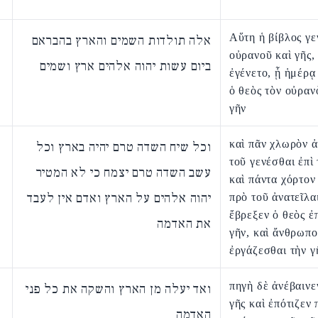
Αὕτη ἡ βίβλος γ
אלה תולדות השמים והארץ בהבראם
οὐρανοῦ καὶ γῆς,
ביום עשות יהוה אלהים ארץ ושמים
ἐγένετο, ᾗ ἡμέρᾳ
ὁ θεὸς τὸν οὐραν
γῆν
καὶ πᾶν χλωρὸν 
וכל שיח השדה טרם יהיה בארץ וכל
τοῦ γενέσθαι ἐπὶ 
עשב השדה טרם יצמח כי לא המטיר
καὶ πάντα χόρτον
יהוה אלהים על הארץ ואדם אין לעבד
πρὸ τοῦ ἀνατεῖλα
ἔβρεξεν ὁ θεὸς ἐπ
את האדמה
γῆν, καὶ ἄνθρωπο
ἐργάζεσθαι τὴν γ
πηγὴ δὲ ἀνέβαινε
ואד יעלה מן הארץ והשקה את כל פני
γῆς καὶ ἐπότιζεν 
האדמה