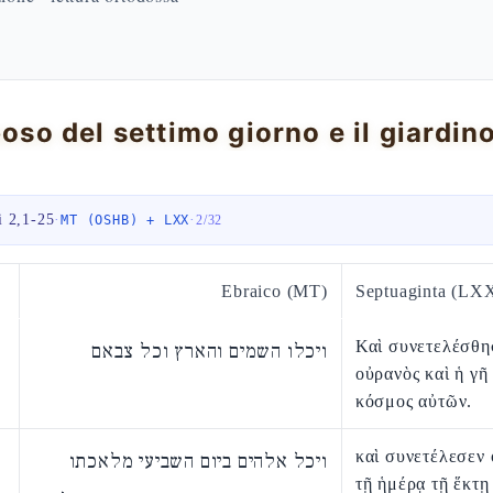
iposo del settimo giorno e il giardi
i 2,1-25
·
·
MT (OSHB) + LXX
2
/
32
Ebraico (MT)
Septuaginta (LX
Καὶ συνετελέσθη
ויכלו השמים והארץ וכל צבאם
οὐρανὸς καὶ ἡ γῆ 
κόσμος αὐτῶν.
καὶ συνετέλεσεν 
ויכל אלהים ביום השביעי מלאכתו
τῇ ἡμέρᾳ τῇ ἕκτῃ