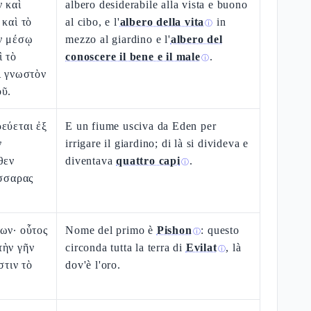
ν καὶ
albero desiderabile alla vista e buono
 καὶ τὸ
al cibo, e l'
albero della vita
in
ⓘ
ἐν μέσῳ
mezzo al giardino e l'
albero del
ὶ τὸ
conoscere il bene e il male
.
ⓘ
ι γνωστὸν
οῦ.
εύεται ἐξ
E un fiume usciva da Eden per
ν
irrigare il giardino; di là si divideva e
θεν
diventava
quattro capi
.
ⓘ
έσσαρας
ων· οὗτος
Nome del primo è
Pishon
: questo
ⓘ
τὴν γῆν
circonda tutta la terra di
Evilat
, là
ⓘ
στιν τὸ
dov'è l'oro.