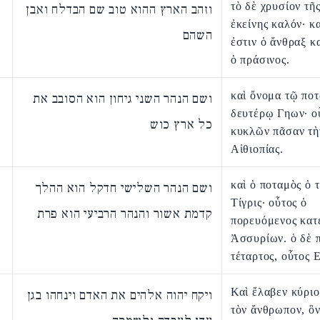
τὸ δὲ χρυσίον τῆς
וזהב הארץ ההוא טוב שם הבדלח ואבן
ἐκείνης καλόν· κα
השהם
ἐστιν ὁ ἄνθραξ κα
ὁ πράσινος.
καὶ ὄνομα τῷ πο
ושם הנהר השני גיחון הוא הסובב את
δευτέρῳ Γηων· ο
כל ארץ כוש
κυκλῶν πᾶσαν τὴ
Αἰθιοπίας.
καὶ ὁ ποταμὸς ὁ τ
ושם הנהר השלישי חדקל הוא ההלך
Τίγρις· οὗτος ὁ
קדמת אשור והנהר הרביעי הוא פרת
πορευόμενος κατ
Ἀσσυρίων. ὁ δὲ 
τέταρτος, οὗτος 
Καὶ ἔλαβεν κύριο
ויקח יהוה אלהים את האדם וינחהו בגן
τὸν ἄνθρωπον, ὃ