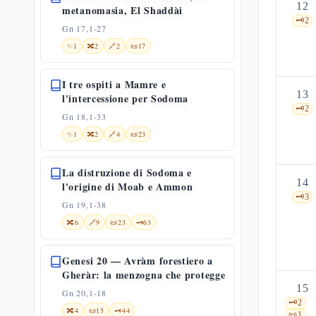
12
metanomasia, El Shaddài
🗝️
2
Gn 17,1-27
✨
1
🔀
2
🔗
2
📜
17
I tre ospiti a Mamre e
13
l'intercessione per Sodoma
🗝️
2
Gn 18,1-33
✨
1
🔀
2
🔗
4
📜
23
La distruzione di Sodoma e
14
l'origine di Moab e Ammon
🗝️
3
Gn 19,1-38
🔀
6
🔗
9
📜
23
🗝️
63
Genesi 20 — Avràm forestiero a
Gheràr: la menzogna che protegge
15
Gn 20,1-18
🗝️
2
🔀
4
📜
15
🗝️
44
📜
1