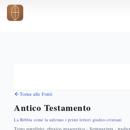
Vai al contenuto principale
Torna alle Fonti
Antico Testamento
La Bibbia come la udirono i primi lettori giudeo-cristiani
Testo parallelo: ebraico masoretico · Septuaginta · traduz