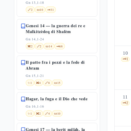
Gn 13,1-18
🔗
2
📜
10
🗝️
31
Genesi 14 — la guerra dei re e
Malkitzèdeq di Shalèm
Gn 14,1-24
🔀
2
🔗
2
📜
14
🗝️
68
10
🗝️
1
Il patto fra i pezzi e la fede di
Abram
Gn 15,1-21
✨
1
🔀
4
🔗
8
📜
15
11
Hagar, la fuga e il Dio che vede
🗝️
2
Gn 16,1-16
✨
1
🔀
2
🔗
4
📜
10
Genesi 17 — la berìt milàh, la