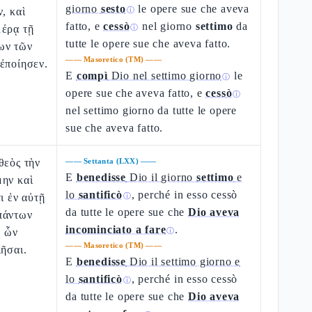
giorno
sesto
le opere sue che aveva
, καὶ
ⓘ
fatto, e
cessò
nel giorno
settimo
da
μέρᾳ τῇ
ⓘ
tutte le opere sue che aveva fatto.
ων τῶν
——
Masoretico (TM)
——
ἐποίησεν.
E
compì
Dio nel settimo giorno
le
ⓘ
opere sue che aveva fatto, e
cessò
ⓘ
nel settimo giorno da tutte le opere
sue che aveva fatto.
θεὸς τὴν
——
Settanta (LXX)
——
E
benedisse
Dio il giorno
settimo
e
μην καὶ
lo
santificò
, perché in esso cessò
ι ἐν αὐτῇ
ⓘ
da tutte le opere sue che
Dio aveva
πάντων
incominciato a fare
.
, ὧν
ⓘ
——
Masoretico (TM)
——
ιῆσαι.
E
benedisse
Dio il settimo giorno e
lo
santificò
, perché in esso cessò
ⓘ
da tutte le opere sue che
Dio aveva