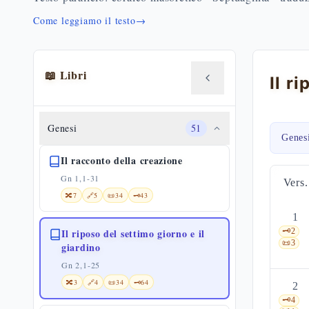
Come leggiamo il testo
→
📖 Libri
Il r
Genesi
51
Genes
Il racconto della creazione
Gn 1,1-31
Vers.
🔀
7
🔗
5
📜
34
🗝️
43
1
Il riposo del settimo giorno e il
🗝️
2
📜
3
giardino
Gn 2,1-25
🔀
3
🔗
4
📜
34
🗝️
64
2
🗝️
4