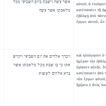
אשר עשה וישבת ביום השביעי מכל
αὐτοῦ, ἃ ἐποίησεν
מלאכתו אשר עשה
κατέπαυσεν τῇ ἡ
ἑβδόμῃ ἀπὸ πάντ
ἔργων αὐτοῦ, ὧν 
καὶ ηὐλόγησεν ὁ 
ויברך אלהים את יום השביעי ויקדש
ἡμέραν τὴν ἑβδό
אתו כי בו שבת מכל מלאכתו אשר
ἡγίασεν αὐτήν, ὅτ
ברא אלהים לעשות
κατέπαυσεν ἀπὸ 
τῶν ἔργων αὐτοῦ
ἤρξατο ὁ θεὸς πο