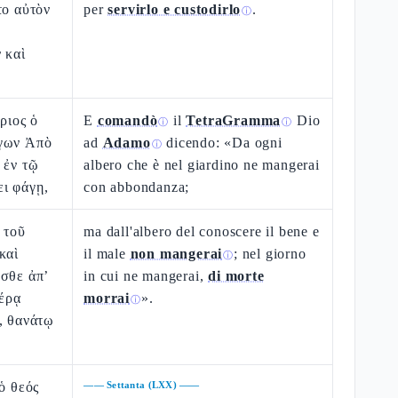
το αὐτὸν
per
servirlo e custodirlo
.
ⓘ
 καὶ
ριος ὁ
E
comandò
il
TetraGramma
Dio
ⓘ
ⓘ
γων Ἀπὸ
ad
Adamo
dicendo: «Da ogni
ⓘ
 ἐν τῷ
albero che è nel giardino ne mangerai
ι φάγῃ,
con abbondanza;
 τοῦ
ma dall'albero del conoscere il bene e
καὶ
il male
non mangerai
; nel giorno
ⓘ
εσθε ἀπ’
in cui ne mangerai,
di morte
μέρᾳ
morrai
».
ⓘ
, θανάτῳ
ὁ θεός
——
Settanta (LXX)
——