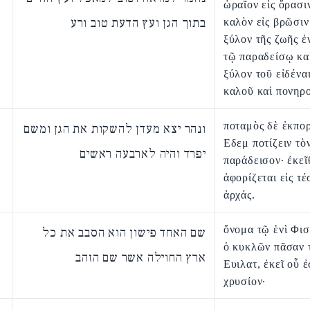
ὡραῖον εἰς ὅρασι
בתוך הגן ועץ הדעת טוב ורע
καλὸν εἰς βρῶσιν
ξύλον τῆς ζωῆς 
τῷ παραδείσῳ κα
ξύλον τοῦ εἰδένα
καλοῦ καὶ πονηρ
ποταμὸς δὲ ἐκπορ
ונהר יצא מעדן להשקות את הגן ומשם
Εδεμ ποτίζειν τὸ
יפרד והיה לארבעה ראשים
παράδεισον· ἐκεῖ
ἀφορίζεται εἰς τ
ἀρχάς.
ὄνομα τῷ ἑνὶ Φισ
שם האחד פישון הוא הסבב את כל
ὁ κυκλῶν πᾶσαν 
ארץ החוילה אשר שם הזהב
Ευιλατ, ἐκεῖ οὗ ἐ
χρυσίον·