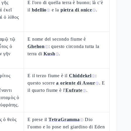
 γῆς
E l'oro di quella terra è buono; là c'è
ὶ ἐκεῖ
il
bdellio
e la
pietra di onice
.
ⓘ
ⓘ
ὶ ὁ λίθος
ταμῷ τῷ
E nome del secondo fiume è
ὗτος ὁ
Ghehon
: questo circonda tutta la
ⓘ
ν γῆν
terra di
Kush
.
ⓘ
ρίτος
E il terzo fiume è il
Chiddekel
:
ⓘ
questo scorre
a oriente di Assur
. E
ⓘ
έναντι
il quarto fiume è l'
Eufrate
.
ⓘ
ποταμὸς ὁ
Εὐφράτης.
ς ὁ θεὸς
E prese il
TetraGramma
Dio
ⓘ
ν
l'uomo e lo pose nel giardino di Eden