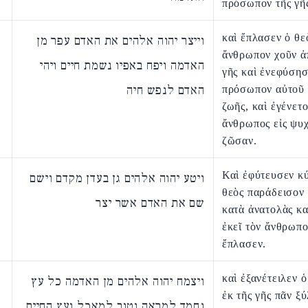
πρόσωπον τῆς γῆ
καὶ ἔπλασεν ὁ θε
וייצר יהוה אלהים את האדם עפר מן
ἄνθρωπον χοῦν ἀ
האדמה ויפח באפיו נשמת חיים ויהי
γῆς καὶ ἐνεφύσησ
האדם לנפש חיה
πρόσωπον αὐτοῦ
ζωῆς, καὶ ἐγένετο
ἄνθρωπος εἰς ψυ
ζῶσαν.
Καὶ ἐφύτευσεν κύ
ויטע יהוה אלהים גן בעדן מקדם וישם
θεὸς παράδεισον
שם את האדם אשר יצר
κατὰ ἀνατολὰς κα
ἐκεῖ τὸν ἄνθρωπο
ἔπλασεν.
καὶ ἐξανέτειλεν ὁ
ויצמח יהוה אלהים מן האדמה כל עץ
ἐκ τῆς γῆς πᾶν ξ
נחמד למראה וטוב למאכל ועץ החיים