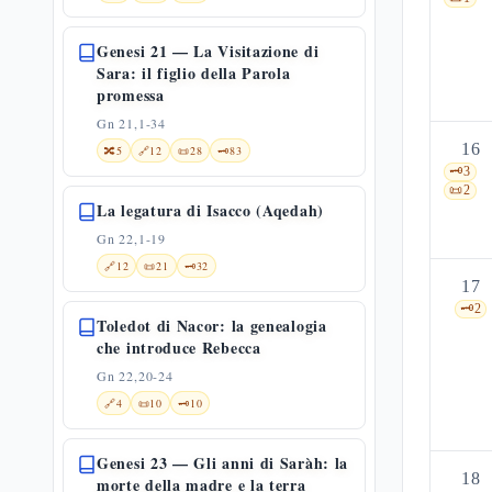
Genesi 21 — La Visitazione di
Sara: il figlio della Parola
promessa
Gn 21,1-34
16
🔀
5
🔗
12
📜
28
🗝️
83
🗝️
3
📜
2
La legatura di Isacco (Aqedah)
Gn 22,1-19
🔗
12
📜
21
🗝️
32
17
🗝️
2
Toledot di Nacor: la genealogia
che introduce Rebecca
Gn 22,20-24
🔗
4
📜
10
🗝️
10
Genesi 23 — Gli anni di Saràh: la
18
morte della madre e la terra