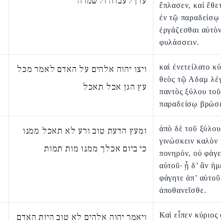
עדן לעבדה ולשמרה
ἔπλασεν, καὶ ἔθε
ἐν τῷ παραδείσῳ
ἐργάζεσθαι αὐτὸν
φυλάσσειν.
καὶ ἐνετείλατο κύ
ויצו יהוה אלהים על האדם לאמר מכל
θεὸς τῷ Αδαμ λέ
עץ הגן אכל תאכל
παντὸς ξύλου τοῦ
παραδείσῳ βρώσε
ἀπὸ δὲ τοῦ ξύλου
ומעץ הדעת טוב ורע לא תאכל ממנו
γινώσκειν καλὸν 
כי ביום אכלך ממנו מות תמות
πονηρόν, οὐ φάγ
αὐτοῦ· ᾗ δ’ ἂν ἡ
φάγητε ἀπ’ αὐτοῦ
ἀποθανεῖσθε.
Καὶ εἶπεν κύριος 
ויאמר יהוה אלהים לא טוב היות האדם