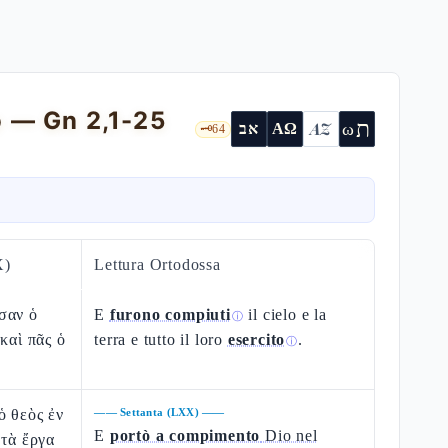
no — Gn 2,1-25
ת
AZ
ω
אב
ΑΩ
🗝️
64
X)
Lettura Ortodossa
σαν ὁ
E
furono compiuti
il cielo e la
ⓘ
καὶ πᾶς ὁ
terra e tutto il loro
esercito
.
ⓘ
ὁ θεὸς ἐν
——
Settanta (LXX)
——
E
portò a compimento
Dio nel
 τὰ ἔργα