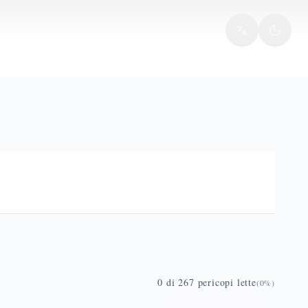
0
di
267
pericopi lette
(
0
%)