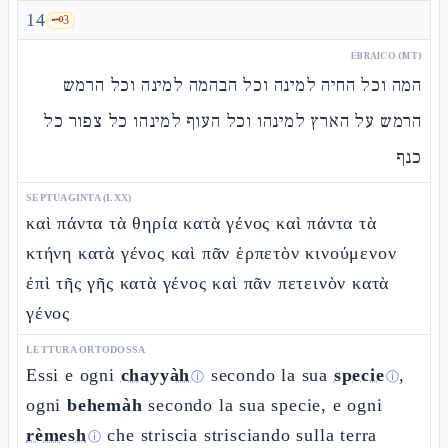
14
🗝️
3
EBRAICO (MT)
המה וכל החיה למינה וכל הבהמה למינה וכל הרמש
הרמש על הארץ למינהו וכל העוף למינהו כל צפור כל
כנף
SEPTUAGINTA (LXX)
καὶ πάντα τὰ θηρία κατὰ γένος καὶ πάντα τὰ
κτήνη κατὰ γένος καὶ πᾶν ἑρπετὸν κινούμενον
ἐπὶ τῆς γῆς κατὰ γένος καὶ πᾶν πετεινὸν κατὰ
γένος
LETTURA ORTODOSSA
Essi e ogni
chayyàh
secondo la sua
specie
,
ⓘ
ⓘ
ogni
behemàh
secondo la sua specie, e ogni
rèmesh
che striscia strisciando sulla terra
ⓘ