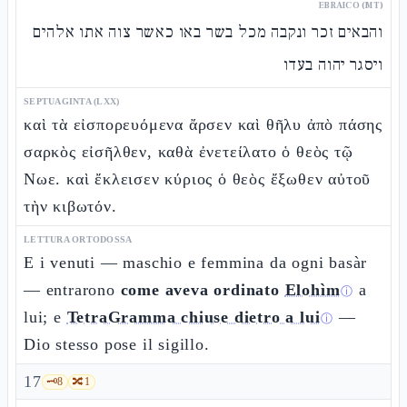
EBRAICO (MT)
והבאים זכר ונקבה מכל בשר באו כאשר צוה אתו אלהים
ויסגר יהוה בעדו
SEPTUAGINTA (LXX)
καὶ τὰ εἰσπορευόμενα ἄρσεν καὶ θῆλυ ἀπὸ πάσης
σαρκὸς εἰσῆλθεν, καθὰ ἐνετείλατο ὁ θεὸς τῷ
Νωε. καὶ ἔκλεισεν κύριος ὁ θεὸς ἔξωθεν αὐτοῦ
τὴν κιβωτόν.
LETTURA ORTODOSSA
E i venuti — maschio e femmina da ogni basàr
— entrarono
come aveva ordinato
Elohìm
a
ⓘ
lui; e
TetraGramma chiuse dietro a lui
—
ⓘ
Dio stesso pose il sigillo.
17
🗝️
8
🔀
1