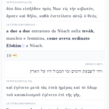
SEPTUAGINTA (LXX)
δύο δύο εἰσῆλθον πρὸς Νωε εἰς τὴν κιβωτόν,
ἄρσεν καὶ θῆλυ, καθὰ ἐνετείλατο αὐτῷ ὁ θεός.
LETTURA ORTODOSSA
a due a due
entrarono da Nòach nella
tevàh
,
maschio e femmina,
come aveva ordinato
Elohìm
a Nòach.
ⓘ
10
🗝️
1
EBRAICO (MT)
ויהי לשבעת הימים ומי המבול היו על הארץ
SEPTUAGINTA (LXX)
καὶ ἐγένετο μετὰ τὰς ἑπτὰ ἡμέρας καὶ τὸ ὕδωρ
τοῦ κατακλυσμοῦ ἐγένετο ἐπὶ τῆς γῆς.
LETTURA ORTODOSSA