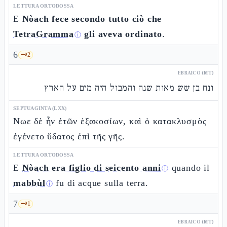
LETTURA ORTODOSSA
E
Nòach fece secondo tutto ciò che
TetraGramma
gli aveva ordinato
.
ⓘ
6
🗝️
2
EBRAICO (MT)
ונח בן שש מאות שנה והמבול היה מים על הארץ
SEPTUAGINTA (LXX)
Νωε δὲ ἦν ἐτῶν ἑξακοσίων, καὶ ὁ κατακλυσμὸς
ἐγένετο ὕδατος ἐπὶ τῆς γῆς.
LETTURA ORTODOSSA
E
Nòach era figlio di seicento anni
quando il
ⓘ
mabbùl
fu di acque sulla terra.
ⓘ
7
🗝️
1
EBRAICO (MT)