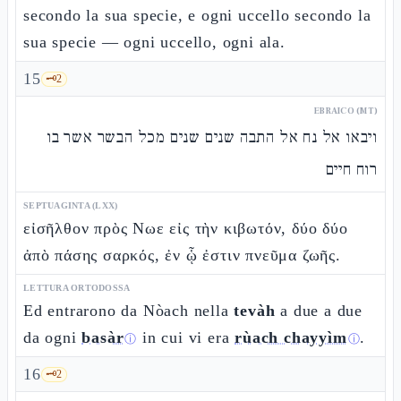
secondo la sua specie, e ogni uccello secondo la
sua specie — ogni uccello, ogni ala.
15
🗝️
2
EBRAICO (MT)
ויבאו אל נח אל התבה שנים שנים מכל הבשר אשר בו
רוח חיים
SEPTUAGINTA (LXX)
εἰσῆλθον πρὸς Νωε εἰς τὴν κιβωτόν, δύο δύο
ἀπὸ πάσης σαρκός, ἐν ᾧ ἐστιν πνεῦμα ζωῆς.
LETTURA ORTODOSSA
Ed entrarono da Nòach nella
tevàh
a due a due
da ogni
basàr
in cui vi era
rùach chayyìm
.
ⓘ
ⓘ
16
🗝️
2