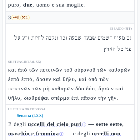
puro,
due
, uomo e sua moglie.
3
🗝️
8
🔀
1
EBRAICO (MT)
גם מעוף השמים שבעה שבעה זכר ונקבה לחיות זרע על
פני כל הארץ
SEPTUAGINTA (LXX)
καὶ ἀπὸ τῶν πετεινῶν τοῦ οὐρανοῦ τῶν καθαρῶν
ἑπτὰ ἑπτά, ἄρσεν καὶ θῆλυ, καὶ ἀπὸ τῶν
πετεινῶν τῶν μὴ καθαρῶν δύο δύο, ἄρσεν καὶ
θῆλυ, διαθρέψαι σπέρμα ἐπὶ πᾶσαν τὴν γῆν.
LETTURA ORTODOSSA
——
Settanta (LXX)
——
E degli
uccelli del cielo puri
—
sette sette
,
ⓘ
maschio e femmina
— e degli
uccelli non
ⓘ