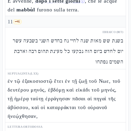
E avvenne,
dopo i sette giorni
, che le acque
ⓘ
del
mabbùl
furono sulla terra.
11
🗝️
6
EBRAICO (MT)
בשנת שש מאות שנה לחיי נח בחדש השני בשבעה עשר
יום לחדש ביום הזה נבקעו כל מעינת תהום רבה וארבת
השמים נפתחו
SEPTUAGINTA (LXX)
ἐν τῷ ἑξακοσιοστῷ ἔτει ἐν τῇ ζωῇ τοῦ Νωε, τοῦ
δευτέρου μηνός, ἑβδόμῃ καὶ εἰκάδι τοῦ μηνός,
τῇ ἡμέρᾳ ταύτῃ ἐρράγησαν πᾶσαι αἱ πηγαὶ τῆς
ἀβύσσου, καὶ οἱ καταρράκται τοῦ οὐρανοῦ
ἠνεῴχθησαν,
LETTURA ORTODOSSA