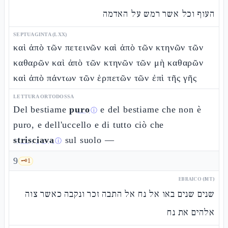
העוף וכל אשר רמש על האדמה
SEPTUAGINTA (LXX)
καὶ ἀπὸ τῶν πετεινῶν καὶ ἀπὸ τῶν κτηνῶν τῶν
καθαρῶν καὶ ἀπὸ τῶν κτηνῶν τῶν μὴ καθαρῶν
καὶ ἀπὸ πάντων τῶν ἑρπετῶν τῶν ἐπὶ τῆς γῆς
LETTURA ORTODOSSA
Del bestiame
puro
e del bestiame che non è
ⓘ
puro, e dell'uccello e di tutto ciò che
strisciava
sul suolo —
ⓘ
9
🗝️
1
EBRAICO (MT)
שנים שנים באו אל נח אל התבה זכר ונקבה כאשר צוה
אלהים את נח