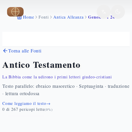
Vai al contenuto principale
Genesi 7 1 24
Home
Fonti
Antica Alleanza
Torna alle Fonti
Antico Testamento
La Bibbia come la udirono i primi lettori giudeo-cristiani
Testo parallelo: ebraico masoretico · Septuaginta · traduzione
· lettura ortodossa
Come leggiamo il testo
→
0
di
267
pericopi lette
(
0
%)