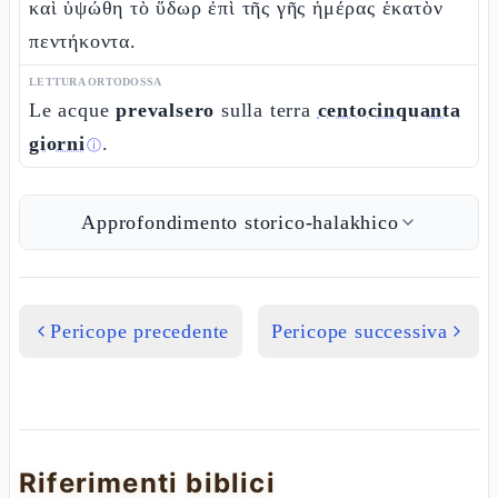
καὶ ὑψώθη τὸ ὕδωρ ἐπὶ τῆς γῆς ἡμέρας ἑκατὸν
πεντήκοντα.
LETTURA ORTODOSSA
Le acque
prevalsero
sulla terra
centocinquanta
giorni
.
ⓘ
Approfondimento storico-halakhico
Pericope precedente
Pericope successiva
Riferimenti biblici