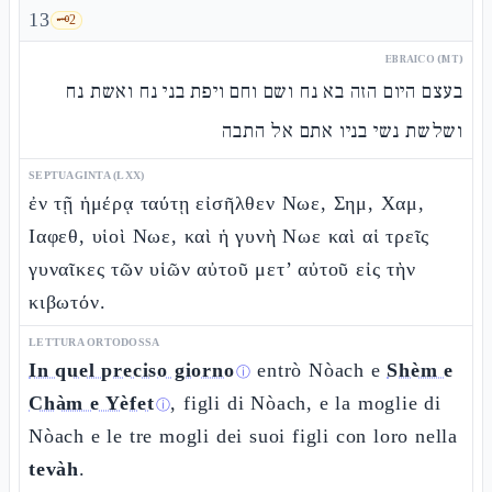
13
🗝️
2
EBRAICO (MT)
בעצם היום הזה בא נח ושם וחם ויפת בני נח ואשת נח
ושלשת נשי בניו אתם אל התבה
SEPTUAGINTA (LXX)
ἐν τῇ ἡμέρᾳ ταύτῃ εἰσῆλθεν Νωε, Σημ, Χαμ,
Ιαφεθ, υἱοὶ Νωε, καὶ ἡ γυνὴ Νωε καὶ αἱ τρεῖς
γυναῖκες τῶν υἱῶν αὐτοῦ μετ’ αὐτοῦ εἰς τὴν
κιβωτόν.
LETTURA ORTODOSSA
In quel preciso giorno
entrò Nòach e
Shèm e
ⓘ
Chàm e Yèfet
, figli di Nòach, e la moglie di
ⓘ
Nòach e le tre mogli dei suoi figli con loro nella
tevàh
.