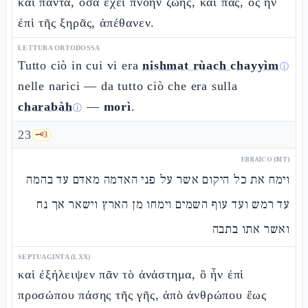
καὶ πάντα, ὅσα ἔχει πνοὴν ζωῆς, καὶ πᾶς, ὃς ἦν
ἐπὶ τῆς ξηρᾶς, ἀπέθανεν.
LETTURA ORTODOSSA
Tutto ciò in cui vi era
nishmat rùach chayyìm
ⓘ
nelle narici — da tutto ciò che era sulla
charabàh
—
morì
.
ⓘ
23
🗝️
3
EBRAICO (MT)
וימח את כל היקום אשר על פני האדמה מאדם עד בהמה
עד רמש ועד עוף השמים וימחו מן הארץ וישאר אך נח
ואשר אתו בתבה
SEPTUAGINTA (LXX)
καὶ ἐξήλειψεν πᾶν τὸ ἀνάστημα, ὃ ἦν ἐπὶ
προσώπου πάσης τῆς γῆς, ἀπὸ ἀνθρώπου ἕως