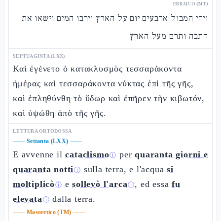
EBRAICO (MT)
ויהי המבול ארבעים יום על הארץ וירבו המים וישאו את
התבה ותרם מעל הארץ
SEPTUAGINTA (LXX)
Καὶ ἐγένετο ὁ κατακλυσμὸς τεσσαράκοντα
ἡμέρας καὶ τεσσαράκοντα νύκτας ἐπὶ τῆς γῆς,
καὶ ἐπληθύνθη τὸ ὕδωρ καὶ ἐπῆρεν τὴν κιβωτόν,
καὶ ὑψώθη ἀπὸ τῆς γῆς.
LETTURA ORTODOSSA
——
Settanta (LXX)
——
E avvenne il
cataclismo
per
quaranta giorni e
ⓘ
quaranta notti
sulla terra, e l'acqua
si
ⓘ
moltiplicò
e
sollevò l'arca
, ed essa
fu
ⓘ
ⓘ
elevata
dalla terra.
ⓘ
——
Masoretico (TM)
——