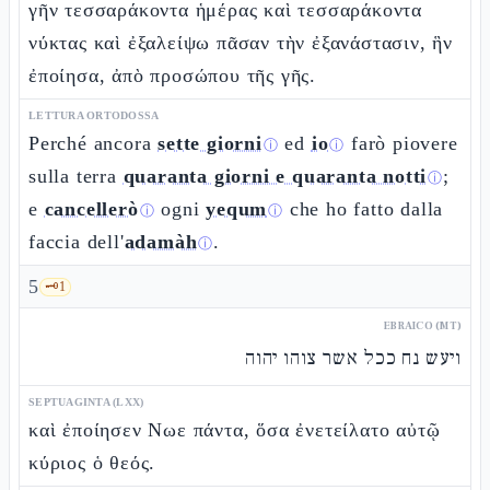
γῆν τεσσαράκοντα ἡμέρας καὶ τεσσαράκοντα
νύκτας καὶ ἐξαλείψω πᾶσαν τὴν ἐξανάστασιν, ἣν
ἐποίησα, ἀπὸ προσώπου τῆς γῆς.
LETTURA ORTODOSSA
Perché ancora
sette giorni
ed
io
farò piovere
ⓘ
ⓘ
sulla terra
quaranta giorni e quaranta notti
;
ⓘ
e
cancellerò
ogni
yequm
che ho fatto dalla
ⓘ
ⓘ
faccia dell'
adamàh
.
ⓘ
5
🗝️
1
EBRAICO (MT)
ויעש נח ככל אשר צוהו יהוה
SEPTUAGINTA (LXX)
καὶ ἐποίησεν Νωε πάντα, ὅσα ἐνετείλατο αὐτῷ
κύριος ὁ θεός.