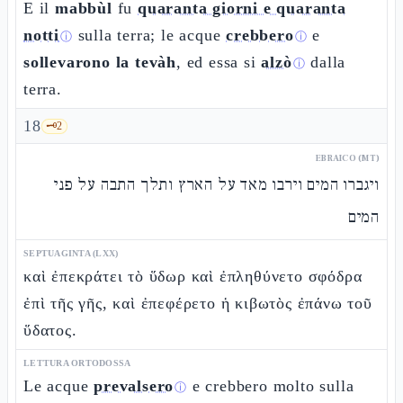
E il
mabbùl
fu
quaranta giorni e quaranta
notti
sulla terra; le acque
crebbero
e
ⓘ
ⓘ
sollevarono la tevàh
, ed essa si
alzò
dalla
ⓘ
terra.
18
🗝️
2
EBRAICO (MT)
ויגברו המים וירבו מאד על הארץ ותלך התבה על פני
המים
SEPTUAGINTA (LXX)
καὶ ἐπεκράτει τὸ ὕδωρ καὶ ἐπληθύνετο σφόδρα
ἐπὶ τῆς γῆς, καὶ ἐπεφέρετο ἡ κιβωτὸς ἐπάνω τοῦ
ὕδατος.
LETTURA ORTODOSSA
Le acque
prevalsero
e crebbero molto sulla
ⓘ