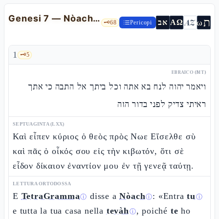
Genesi 7 — Nòach nella Tevàh: il giusto che entra nel rifugio
ת
AZ
ω
אב
ΑΩ
🗝️
68
Pericopi
1
🗝️
5
EBRAICO (MT)
ויאמר יהוה לנח בא אתה וכל ביתך אל התבה כי אתך
ראיתי צדיק לפני בדור הזה
SEPTUAGINTA (LXX)
Καὶ εἶπεν κύριος ὁ θεὸς πρὸς Νωε Εἴσελθε σὺ
καὶ πᾶς ὁ οἶκός σου εἰς τὴν κιβωτόν, ὅτι σὲ
εἶδον δίκαιον ἐναντίον μου ἐν τῇ γενεᾷ ταύτῃ.
LETTURA ORTODOSSA
E
TetraGramma
disse a
Nòach
: «Entra
tu
ⓘ
ⓘ
ⓘ
e tutta la tua casa nella
tevàh
, poiché
te
ho
ⓘ