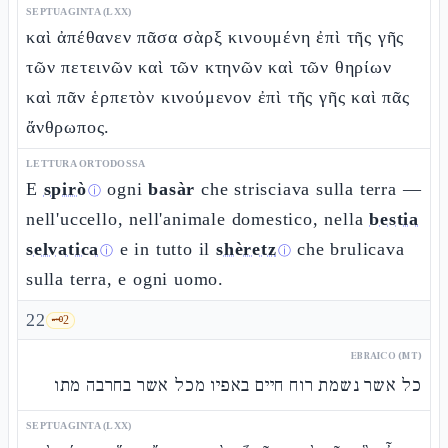
SEPTUAGINTA (LXX)
καὶ ἀπέθανεν πᾶσα σὰρξ κινουμένη ἐπὶ τῆς γῆς
τῶν πετεινῶν καὶ τῶν κτηνῶν καὶ τῶν θηρίων
καὶ πᾶν ἑρπετὸν κινούμενον ἐπὶ τῆς γῆς καὶ πᾶς
ἄνθρωπος.
LETTURA ORTODOSSA
E
spirò
ogni
basàr
che strisciava sulla terra —
ⓘ
nell'uccello, nell'animale domestico, nella
bestia
selvatica
e in tutto il
shèretz
che brulicava
ⓘ
ⓘ
sulla terra, e ogni uomo.
22
🗝️
2
EBRAICO (MT)
כל אשר נשמת רוח חיים באפיו מכל אשר בחרבה מתו
SEPTUAGINTA (LXX)