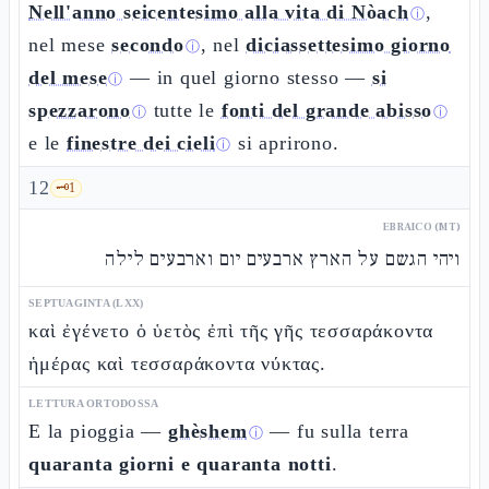
Nell'anno seicentesimo alla vita di Nòach
,
ⓘ
nel mese
secondo
, nel
diciassettesimo giorno
ⓘ
del mese
— in quel giorno stesso —
si
ⓘ
spezzarono
tutte le
fonti del grande abisso
ⓘ
ⓘ
e le
finestre dei cieli
si aprirono.
ⓘ
12
🗝️
1
EBRAICO (MT)
ויהי הגשם על הארץ ארבעים יום וארבעים לילה
SEPTUAGINTA (LXX)
καὶ ἐγένετο ὁ ὑετὸς ἐπὶ τῆς γῆς τεσσαράκοντα
ἡμέρας καὶ τεσσαράκοντα νύκτας.
LETTURA ORTODOSSA
E la pioggia —
ghèshem
— fu sulla terra
ⓘ
quaranta giorni e quaranta notti
.