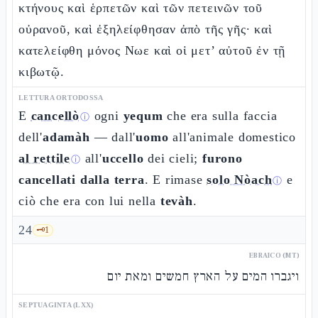
κτήνους καὶ ἑρπετῶν καὶ τῶν πετεινῶν τοῦ
οὐρανοῦ, καὶ ἐξηλείφθησαν ἀπὸ τῆς γῆς· καὶ
κατελείφθη μόνος Νωε καὶ οἱ μετ’ αὐτοῦ ἐν τῇ
κιβωτῷ.
LETTURA ORTODOSSA
E
cancellò
ogni
yequm
che era sulla faccia
ⓘ
dell'
adamàh
— dall'
uomo
all'animale domestico
al rettile
all'
uccello
dei cieli;
furono
ⓘ
cancellati dalla terra
. E rimase
solo Nòach
e
ⓘ
ciò che era con lui nella
tevàh
.
24
🗝️
1
EBRAICO (MT)
ויגברו המים על הארץ חמשים ומאת יום
SEPTUAGINTA (LXX)