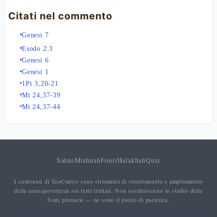
Citati nel commento
Genesi 7
Esodo 2:3
Genesi 6
Genesi 1
1Pt 3,20-21
Mt 24,37-39
Mt 24,37-44
Salmi
Mishnah
Fonti
Halakhah
Quiz
I contenuti di TeoCentro sono strumenti di orientamento e ampliamento
della consapevolezza sui temi trattati. Non sostituiscono lo studio delle
fonti primarie — ne sono il punto di partenza.