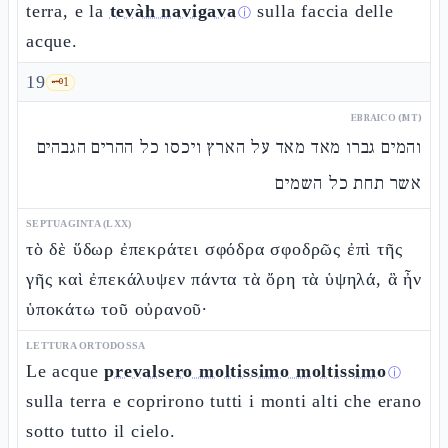
terra, e la
tevàh navigava
sulla faccia delle
ⓘ
acque.
19
🗝️
1
EBRAICO (MT)
והמים גברו מאד מאד על הארץ ויכסו כל ההרים הגבהים
אשר תחת כל השמים
SEPTUAGINTA (LXX)
τὸ δὲ ὕδωρ ἐπεκράτει σφόδρα σφοδρῶς ἐπὶ τῆς
γῆς καὶ ἐπεκάλυψεν πάντα τὰ ὄρη τὰ ὑψηλά, ἃ ἦν
ὑποκάτω τοῦ οὐρανοῦ·
LETTURA ORTODOSSA
Le acque
prevalsero moltissimo moltissimo
ⓘ
sulla terra e coprirono tutti i monti alti che erano
sotto tutto il cielo.