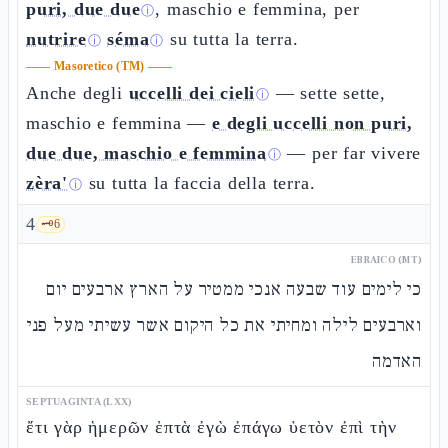
puri, due due
, maschio e femmina, per
ⓘ
nutrire
séma
su tutta la terra.
ⓘ
ⓘ
——
Masoretico (TM)
——
Anche degli
uccelli dei cieli
— sette sette,
ⓘ
maschio e femmina —
e degli uccelli non puri,
due due, maschio e femmina
— per far vivere
ⓘ
zèra'
su tutta la faccia della terra.
ⓘ
4
🗝️
6
EBRAICO (MT)
כי לימים עוד שבעה אנכי ממטיר על הארץ ארבעים יום
וארבעים לילה ומחיתי את כל היקום אשר עשיתי מעל פני
האדמה
SEPTUAGINTA (LXX)
ἔτι γὰρ ἡμερῶν ἑπτὰ ἐγὼ ἐπάγω ὑετὸν ἐπὶ τὴν