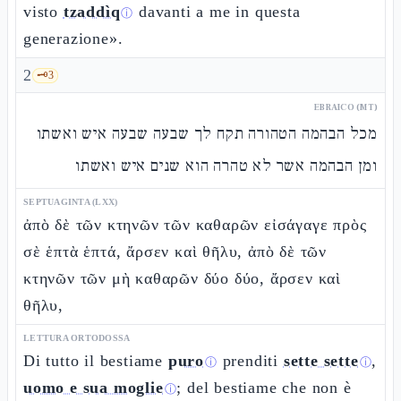
visto
tzaddìq
davanti a me in questa
ⓘ
generazione».
2
🗝️
3
EBRAICO (MT)
מכל הבהמה הטהורה תקח לך שבעה שבעה איש ואשתו
ומן הבהמה אשר לא טהרה הוא שנים איש ואשתו
SEPTUAGINTA (LXX)
ἀπὸ δὲ τῶν κτηνῶν τῶν καθαρῶν εἰσάγαγε πρὸς
σὲ ἑπτὰ ἑπτά, ἄρσεν καὶ θῆλυ, ἀπὸ δὲ τῶν
κτηνῶν τῶν μὴ καθαρῶν δύο δύο, ἄρσεν καὶ
θῆλυ,
LETTURA ORTODOSSA
Di tutto il bestiame
puro
prenditi
sette sette
,
ⓘ
ⓘ
uomo e sua moglie
; del bestiame che non è
ⓘ