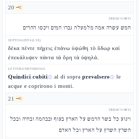
20
🗝️
2
EBRAICO (MT)
חמש עשרה אמה מלמעלה גברו המים ויכסו ההרים
SEPTUAGINTA (LXX)
δέκα πέντε πήχεις ἐπάνω ὑψώθη τὸ ὕδωρ καὶ
ἐπεκάλυψεν πάντα τὰ ὄρη τὰ ὑψηλά.
LETTURA ORTODOSSA
Quindici cubiti
al di sopra
prevalsero
le
ⓘ
ⓘ
acque e coprirono i monti.
21
🗝️
3
EBRAICO (MT)
ויגוע כל בשר הרמש על הארץ בעוף ובבהמה ובחיה ובכל
השרץ השרץ על הארץ וכל האדם