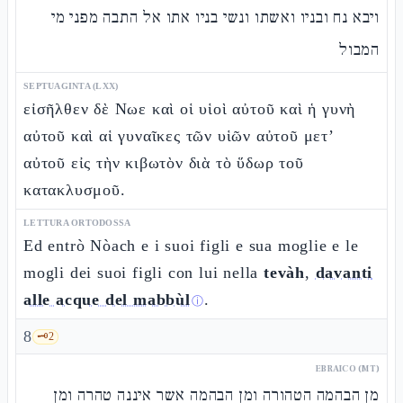
ויבא נח ובניו ואשתו ונשי בניו אתו אל התבה מפני מי
המבול
SEPTUAGINTA (LXX)
εἰσῆλθεν δὲ Νωε καὶ οἱ υἱοὶ αὐτοῦ καὶ ἡ γυνὴ
αὐτοῦ καὶ αἱ γυναῖκες τῶν υἱῶν αὐτοῦ μετ’
αὐτοῦ εἰς τὴν κιβωτὸν διὰ τὸ ὕδωρ τοῦ
κατακλυσμοῦ.
LETTURA ORTODOSSA
Ed entrò Nòach e i suoi figli e sua moglie e le
mogli dei suoi figli con lui nella
tevàh
,
davanti
alle acque del mabbùl
.
ⓘ
8
🗝️
2
EBRAICO (MT)
מן הבהמה הטהורה ומן הבהמה אשר איננה טהרה ומן