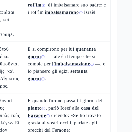
rofʾìm
, di imbalsamare suo padre; e
ⓘ
αφιάσαι
i rofʾìm
imbalsamarono
Israèl.
ⓘ
, καὶ
Ισραηλ.
ὐτοῦ
E si compirono per lui
quaranta
έρας·
giorni
— tale è il tempo che si
ⓘ
ιθμοῦνται
compie per
l'imbalsamazione
—, e
ⓘ
ῆς. καὶ
lo piansero gli egizi
settanta
 Αἴγυπτος
giorni
.
ⓘ
ρας.
θον αἱ
E quando furono passati i giorni del
υς,
pianto
, parlò Iosèf alla
casa del
ⓘ
πρὸς τοὺς
Faraone
dicendo: «Se ho trovato
ⓘ
λέγων Εἰ
grazia ai vostri occhi, parlate agli
τίον
orecchi del Faraone: