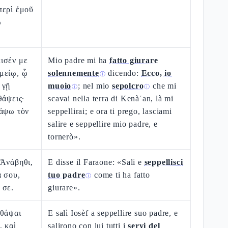
περὶ ἐμοῦ
ω
ισέν με
Mio padre mi ha
fatto giurare
μείῳ, ᾧ
solennemente
dicendo:
Ecco, io
ⓘ
 γῇ
muoio
; nel mio
sepolcro
che mi
ⓘ
ⓘ
θάψεις·
scavai nella terra di Kenàʿan, là mi
θάψω τὸν
seppellirai; e ora ti prego, lasciami
salire e seppellire mio padre, e
tornerò».
 Ἀνάβηθι,
E disse il Faraone: «Sali e
seppellisci
α σου,
tuo padre
come ti ha fatto
ⓘ
 σε.
giurare».
 θάψαι
E salì Iosèf a seppellire suo padre, e
, καὶ
salirono con lui tutti i
servi del