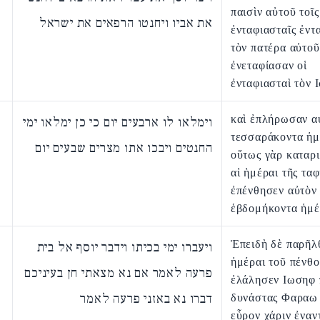
παισὶν αὐτοῦ τοῖς
את אביו ויחנטו הרפאים את ישראל
ἐνταφιασταῖς ἐντ
τὸν πατέρα αὐτοῦ
ἐνεταφίασαν οἱ
ἐνταφιασταὶ τὸν 
καὶ ἐπλήρωσαν α
וימלאו לו ארבעים יום כי כן ימלאו ימי
τεσσαράκοντα ἡμ
החנטים ויבכו אתו מצרים שבעים יום
οὕτως γὰρ καταρ
αἱ ἡμέραι τῆς ταφ
ἐπένθησεν αὐτὸν
ἑβδομήκοντα ἡμέ
Ἐπειδὴ δὲ παρῆλ
ויעברו ימי בכיתו וידבר יוסף אל בית
ἡμέραι τοῦ πένθο
פרעה לאמר אם נא מצאתי חן בעיניכם
ἐλάλησεν Ιωσηφ 
דברו נא באזני פרעה לאמר
δυνάστας Φαραω 
εὗρον χάριν ἐναν