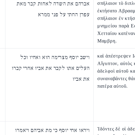
אברהם את השדה לאחזת קבר מאת
σπήλαιον τὸ διπλ
ἐκτήσατο Αβρααμ
עפרן החתי על פני ממרא
σπήλαιον ἐν κτήσ
μνημείου παρὰ Ε
Χετταίου κατέναν
Μαμβρη.
καὶ ἀπέστρεψεν Ι
וישב יוסף מצרימה הוא ואחיו וכל
Αἴγυπτον, αὐτὸς κ
העלים אתו לקבר את אביו אחרי קברו
ἀδελφοὶ αὐτοῦ κα
את אביו
συναναβάντες θά
πατέρα αὐτοῦ.
Ἰδόντες δὲ οἱ ἀδ
ויראו אחי יוסף כי מת אביהם ויאמרו