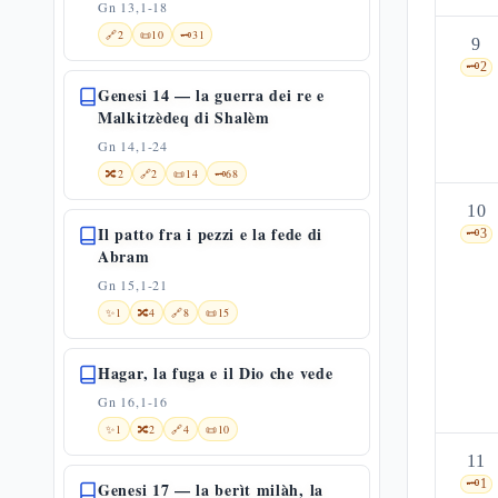
Gn 13,1-18
🔗
2
📜
10
🗝️
31
9
🗝️
2
Genesi 14 — la guerra dei re e
Malkitzèdeq di Shalèm
Gn 14,1-24
🔀
2
🔗
2
📜
14
🗝️
68
10
Il patto fra i pezzi e la fede di
🗝️
3
Abram
Gn 15,1-21
✨
1
🔀
4
🔗
8
📜
15
Hagar, la fuga e il Dio che vede
Gn 16,1-16
✨
1
🔀
2
🔗
4
📜
10
11
🗝️
1
Genesi 17 — la berìt milàh, la