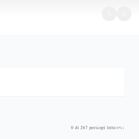
0
di
267
pericopi lette
(
0
%)