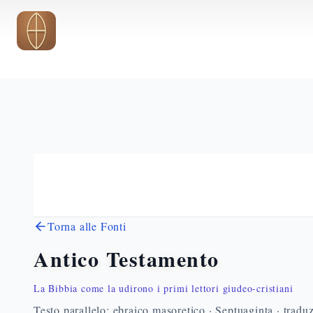
Vai al contenuto principale
Torna alle Fonti
Antico Testamento
La Bibbia come la udirono i primi lettori giudeo-cristiani
Testo parallelo: ebraico masoretico · Septuaginta · traduz