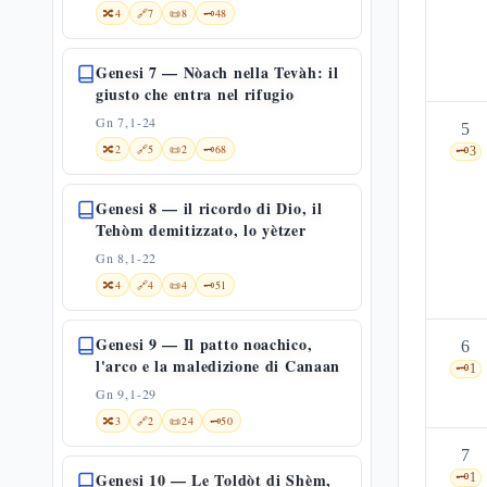
🔀
4
🔗
7
📜
8
🗝️
48
Genesi 7 — Nòach nella Tevàh: il
giusto che entra nel rifugio
Gn 7,1-24
5
🔀
2
🔗
5
📜
2
🗝️
68
🗝️
3
Genesi 8 — il ricordo di Dio, il
Tehòm demitizzato, lo yètzer
Gn 8,1-22
🔀
4
🔗
4
📜
4
🗝️
51
Genesi 9 — Il patto noachico,
6
l'arco e la maledizione di Canaan
🗝️
1
Gn 9,1-29
🔀
3
🔗
2
📜
24
🗝️
50
7
Genesi 10 — Le Toldòt di Shèm,
🗝️
1