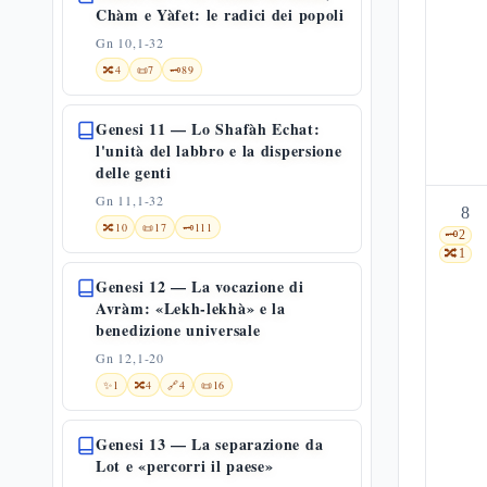
Chàm e Yàfet: le radici dei popoli
Gn 10,1-32
🔀
4
📜
7
🗝️
89
Genesi 11 — Lo Shafàh Echat:
l'unità del labbro e la dispersione
delle genti
Gn 11,1-32
8
🔀
10
📜
17
🗝️
111
🗝️
2
🔀
1
Genesi 12 — La vocazione di
Avràm: «Lekh-lekhà» e la
benedizione universale
Gn 12,1-20
✨
1
🔀
4
🔗
4
📜
16
Genesi 13 — La separazione da
Lot e «percorri il paese»