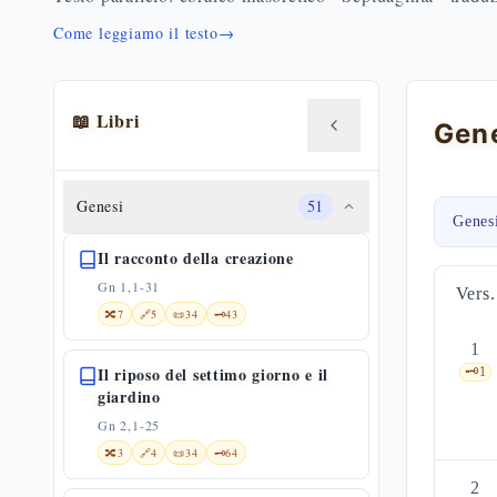
Come leggiamo il testo
→
📖 Libri
Genesi
51
Genes
Il racconto della creazione
Gn 1,1-31
Vers.
🔀
7
🔗
5
📜
34
🗝️
43
1
Il riposo del settimo giorno e il
🗝️
1
giardino
Gn 2,1-25
🔀
3
🔗
4
📜
34
🗝️
64
2