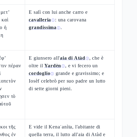
 μετ’
E salì con lui anche carro e
 καὶ
cavalleria
: una carovana
ⓘ
το ἡ
grandissima
.
ⓘ
λη
ἐφ’
E giunsero all'
aia di Atàd
, che è
ⓘ
τιν πέραν
oltre il
Yardèn
, e vi fecero un
ⓘ
ὶ
cordoglio
grande e gravissimo; e
ⓘ
κοπετὸν
Iosèf celebrò per suo padre un lutto
ν
di sette giorni pieni.
ησεν τὸ
αὐτοῦ
ικοι τῆς
E vide il Kenaʿanìta, l'abitante di
νθος ἐν
quella terra, il lutto all'aia di Atàd e