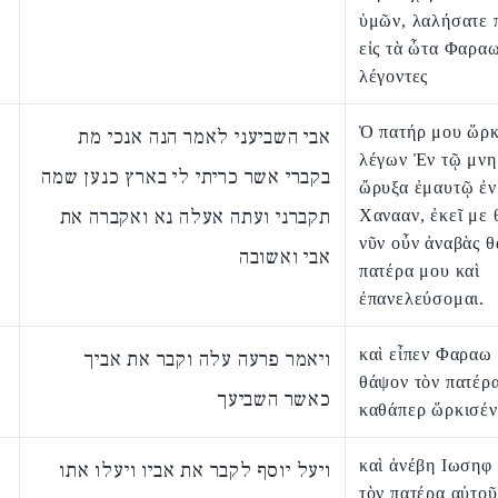
ὑμῶν, λαλήσατε 
εἰς τὰ ὦτα Φαρα
λέγοντες
Ὁ πατήρ μου ὥρκ
אבי השביעני לאמר הנה אנכי מת
λέγων Ἐν τῷ μνη
בקברי אשר כריתי לי בארץ כנען שמה
ὤρυξα ἐμαυτῷ ἐν
תקברני ועתה אעלה נא ואקברה את
Χανααν, ἐκεῖ με 
νῦν οὖν ἀναβὰς 
אבי ואשובה
πατέρα μου καὶ
ἐπανελεύσομαι.
καὶ εἶπεν Φαραω
ויאמר פרעה עלה וקבר את אביך
θάψον τὸν πατέρ
כאשר השביעך
καθάπερ ὥρκισέν
καὶ ἀνέβη Ιωσηφ
ויעל יוסף לקבר את אביו ויעלו אתו
τὸν πατέρα αὐτοῦ