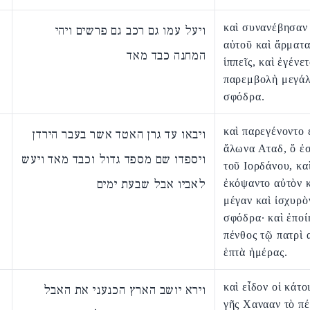
καὶ συνανέβησαν
ויעל עמו גם רכב גם פרשים ויהי
αὐτοῦ καὶ ἅρματα
המחנה כבד מאד
ἱππεῖς, καὶ ἐγένε
παρεμβολὴ μεγά
σφόδρα.
καὶ παρεγένοντο 
ויבאו עד גרן האטד אשר בעבר הירדן
ἅλωνα Αταδ, ὅ ἐσ
ויספדו שם מספד גדול וכבד מאד ויעש
τοῦ Ιορδάνου, κα
לאביו אבל שבעת ימים
ἐκόψαντο αὐτὸν 
μέγαν καὶ ἰσχυρὸ
σφόδρα· καὶ ἐποί
πένθος τῷ πατρὶ 
ἑπτὰ ἡμέρας.
καὶ εἶδον οἱ κάτο
וירא יושב הארץ הכנעני את האבל
γῆς Χανααν τὸ πέ