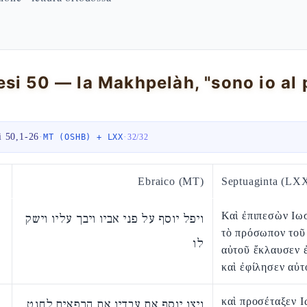
i 50,1-26
·
·
MT (OSHB) + LXX
32
/
32
Ebraico (MT)
Septuaginta (LX
Καὶ ἐπιπεσὼν Ιω
ויפל יוסף על פני אביו ויבך עליו וישק
τὸ πρόσωπον τοῦ
לו
αὐτοῦ ἔκλαυσεν ἐ
καὶ ἐφίλησεν αὐτ
καὶ προσέταξεν Ι
ויצו יוסף את עבדיו את הרפאים לחנט