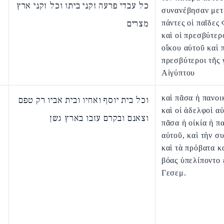
כל עבדי פרעה זקני ביתו וכל זקני ארץ
συνανέβησαν μετ
מצרים
πάντες οἱ παῖδες
καὶ οἱ πρεσβύτερ
οἴκου αὐτοῦ καὶ π
πρεσβύτεροι τῆς 
Αἰγύπτου
καὶ πᾶσα ἡ πανοι
וכל בית יוסף ואחיו ובית אביו רק טפם
καὶ οἱ ἀδελφοὶ α
וצאנם ובקרם עזבו בארץ גשן
πᾶσα ἡ οἰκία ἡ π
αὐτοῦ, καὶ τὴν σ
καὶ τὰ πρόβατα κ
βόας ὑπελίποντο 
Γεσεμ.