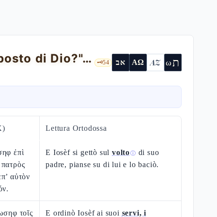
Genesi 50 — la Makhpelàh, "sono io al posto di Dio?", le ossa di Giuseppe
ת
AZ
ω
אב
ΑΩ
🗝️
54
X)
Lettura Ortodossa
σηφ ἐπὶ
E Iosèf si gettò sul
volto
di suo
ⓘ
 πατρὸς
padre, pianse su di lui e lo baciò.
π’ αὐτὸν
όν.
ωσηφ τοῖς
E ordinò Iosèf ai suoi
servi, i