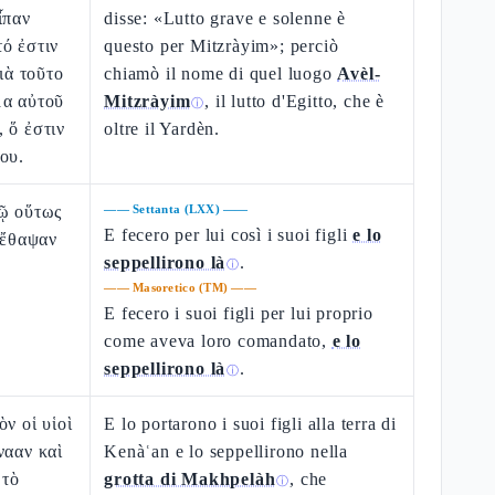
ἶπαν
disse: «Lutto grave e solenne è
ό ἐστιν
questo per Mitzràyim»; perciò
διὰ τοῦτο
chiamò il nome di quel luogo
Avèl-
μα αὐτοῦ
Mitzràyim
, il lutto d'Egitto, che è
ⓘ
 ὅ ἐστιν
oltre il Yardèn.
ου.
τῷ οὕτως
——
Settanta (LXX)
——
E fecero per lui così i suoi figli
e lo
ὶ ἔθαψαν
seppellirono là
.
ⓘ
——
Masoretico (TM)
——
E fecero i suoi figli per lui proprio
come aveva loro comandato,
e lo
seppellirono là
.
ⓘ
ν οἱ υἱοὶ
E lo portarono i suoi figli alla terra di
νααν καὶ
Kenàʿan e lo seppellirono nella
 τὸ
grotta di Makhpelàh
, che
ⓘ