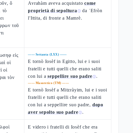
οῦν, ὃ
Avrahàm aveva acquistato
come
 τὸ
proprietà di sepoltura
da ʿEfròn
ⓘ
ει
l'Ittita, di fronte a Mamrè.
φρων τοῦ
τι
ωσηφ εἰς
——
Settanta (LXX)
——
E tornò Iosèf in Egitto, lui e i suoi
αὶ οἱ
fratelli e tutti quelli che erano saliti
ὶ οἱ
con lui a
seppellire suo padre
.
ψαι τὸν
ⓘ
——
Masoretico (TM)
——
E tornò Iosèf a Mitzràyim, lui e i suoi
fratelli e tutti quelli che erano saliti
con lui a seppellire suo padre,
dopo
aver sepolto suo padre
.
ⓘ
ελφοὶ
E videro i fratelli di Iosèf che era