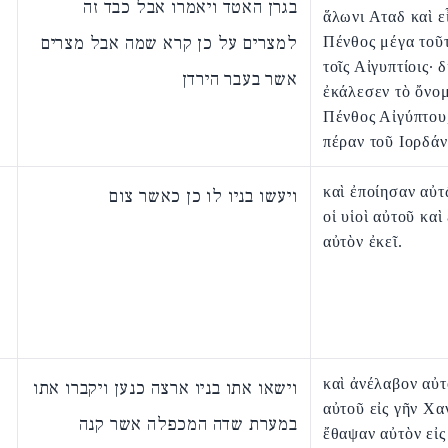
בגרן האטד ויאמרו אבל כבד זה
ἅλωνι Αταδ καὶ ε
למצרים על כן קרא שמה אבל מצרים
Πένθος μέγα τοῦτ
τοῖς Αἰγυπτίοις· 
אשר בעבר הירדן
ἐκάλεσεν τὸ ὄνο
Πένθος Αἰγύπτου,
πέραν τοῦ Ιορδάν
καὶ ἐποίησαν αὐ
ויעשו בניו לו כן כאשר צום
οἱ υἱοὶ αὐτοῦ κα
αὐτὸν ἐκεῖ.
καὶ ἀνέλαβον αὐτὸ
וישאו אתו בניו ארצה כנען ויקברו אתו
αὐτοῦ εἰς γῆν Χα
במערת שדה המכפלה אשר קנה
ἔθαψαν αὐτὸν εἰς