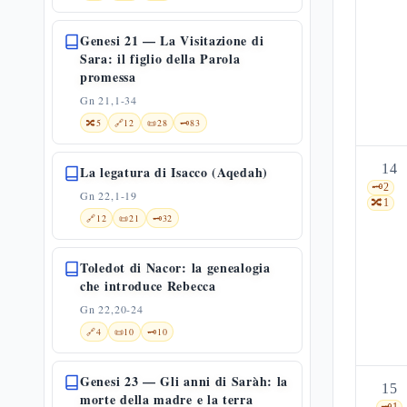
Genesi 21 — La Visitazione di
Sara: il figlio della Parola
promessa
Gn 21,1-34
🔀
5
🔗
12
📜
28
🗝️
83
14
La legatura di Isacco (Aqedah)
🗝️
2
Gn 22,1-19
🔀
1
🔗
12
📜
21
🗝️
32
Toledot di Nacor: la genealogia
che introduce Rebecca
Gn 22,20-24
🔗
4
📜
10
🗝️
10
Genesi 23 — Gli anni di Saràh: la
15
morte della madre e la terra