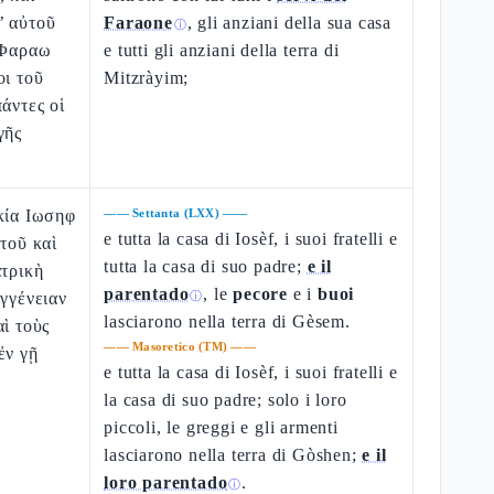
’ αὐτοῦ
Faraone
, gli anziani della sua casa
ⓘ
 Φαραω
e tutti gli anziani della terra di
οι τοῦ
Mitzràyim;
άντες οἱ
γῆς
κία Ιωσηφ
——
Settanta (LXX)
——
e tutta la casa di Iosèf, i suoi fratelli e
ὐτοῦ καὶ
tutta la casa di suo padre;
e il
ατρικὴ
parentado
, le
pecore
e i
buoi
υγγένειαν
ⓘ
lasciarono nella terra di Gèsem.
αὶ τοὺς
——
Masoretico (TM)
——
ἐν γῇ
e tutta la casa di Iosèf, i suoi fratelli e
la casa di suo padre; solo i loro
piccoli, le greggi e gli armenti
lasciarono nella terra di Gòshen;
e il
loro parentado
.
ⓘ