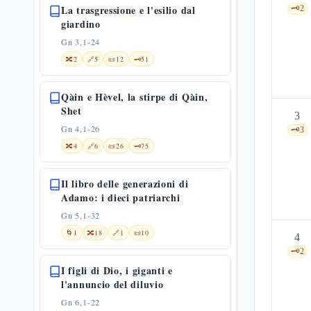
La trasgressione e l'esilio dal
🗝️
2
giardino
Gn 3,1-24
🔀
2
🔗
5
📜
12
🗝️
51
Qàin e Hèvel, la stirpe di Qàin,
Shet
3
Gn 4,1-26
🗝️
3
🔀
4
🔗
6
📜
26
🗝️
75
Il libro delle generazioni di
Adamo: i dieci patriarchi
Gn 5,1-32
🌀
1
🔀
18
🔗
1
📜
10
4
🗝️
2
I figli di Dio, i giganti e
l'annuncio del diluvio
Gn 6,1-22