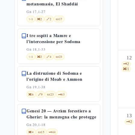
metanomasia, El Shaddài
Gn 17,1-27
✨
1
🔀
2
🔗
2
📜
17
I tre ospiti a Mamre e
l'intercessione per Sodoma
Gn 18,1-33
✨
1
🔀
2
🔗
4
📜
23
12
🗝️
2
🔀
1
La distruzione di Sodoma e
l'origine di Moab e Ammon
Gn 19,1-38
🔀
6
🔗
9
📜
23
🗝️
63
Genesi 20 — Avràm forestiero a
13
Gheràr: la menzogna che protegge
🗝️
2
Gn 20,1-18
🔀
4
📜
15
🗝️
44