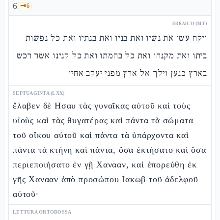
6
🗝️
6
EBRAICO (MT)
ויקח עשו את נשיו ואת בניו ואת בנתיו ואת כל נפשות
ביתו ואת מקנהו ואת כל בהמתו ואת כל קנינו אשר רכש
בארץ כנען וילך אל ארץ מפני יעקב אחיו
SEPTUAGINTA (LXX)
ἔλαβεν δὲ Ησαυ τὰς γυναῖκας αὐτοῦ καὶ τοὺς
υἱοὺς καὶ τὰς θυγατέρας καὶ πάντα τὰ σώματα
τοῦ οἴκου αὐτοῦ καὶ πάντα τὰ ὑπάρχοντα καὶ
πάντα τὰ κτήνη καὶ πάντα, ὅσα ἐκτήσατο καὶ ὅσα
περιεποιήσατο ἐν γῇ Χανααν, καὶ ἐπορεύθη ἐκ
γῆς Χανααν ἀπὸ προσώπου Ιακωβ τοῦ ἀδελφοῦ
αὐτοῦ·
LETTURA ORTODOSSA