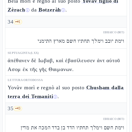
Bèla morì e regnò al suo posto
Yovàv figlio di
Zèrach
da
Botzeràh
.
ⓘ
ⓘ
34
🗝️
1
EBRAICO (MT)
וימת יובב וימלך תחתיו חשם מארץ התימני
SEPTUAGINTA (LXX)
ἀπέθανεν δὲ Ιωβαβ, καὶ ἐβασίλευσεν ἀντ αὐτοῦ
Ασομ ἐκ τῆς γῆς Θαιμανων.
LETTURA ORTODOSSA
Yovàv morì e regnò al suo posto
Chusham dalla
terra dei Temaniti
.
ⓘ
35
🗝️
3
EBRAICO (MT)
וימת חשם וימלך תחתיו הדד בן בדד המכה את מדין