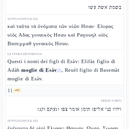
בשמת אשת עשו
SEPTUAGINTA (LXX)
καὶ ταῦτα τὰ ὀνόματα τῶν υἱῶν Ησαυ· Ελιφας
υἱὸς Αδας γυναικὸς Ησαυ καὶ Ραγουηλ υἱὸς
Βασεμμαθ γυναικὸς Ησαυ.
LETTURA ORTODOSSA
Questi i nomi dei figli di Esàv: Elifàz figlio di
Adàh
moglie di Esàv
, Reuèl figlio di Basemàt
ⓘ
moglie di Esàv.
11
🗝️
3
EBRAICO (MT)
ויהיו בני אליפז תימן אומר צפו וגעתם וקנז
SEPTUAGINTA (LXX)
ἐγένοντο δὲ υἱοὶ Ελιφας· Θαιμαν, Ωμαρ, Σωφαρ,