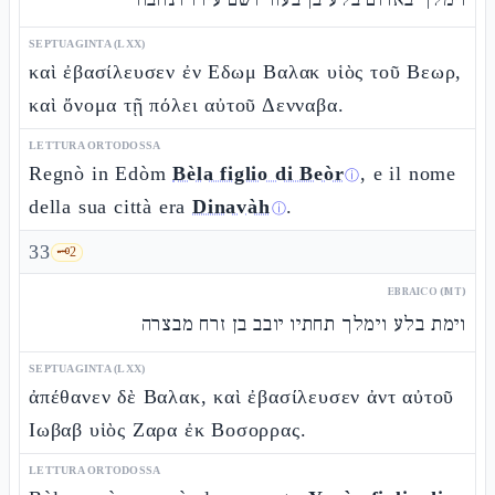
SEPTUAGINTA (LXX)
καὶ ἐβασίλευσεν ἐν Εδωμ Βαλακ υἱὸς τοῦ Βεωρ,
καὶ ὄνομα τῇ πόλει αὐτοῦ Δενναβα.
LETTURA ORTODOSSA
Regnò in Edòm
Bèla figlio di Beòr
, e il nome
ⓘ
della sua città era
Dinavàh
.
ⓘ
33
🗝️
2
EBRAICO (MT)
וימת בלע וימלך תחתיו יובב בן זרח מבצרה
SEPTUAGINTA (LXX)
ἀπέθανεν δὲ Βαλακ, καὶ ἐβασίλευσεν ἀντ αὐτοῦ
Ιωβαβ υἱὸς Ζαρα ἐκ Βοσορρας.
LETTURA ORTODOSSA