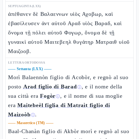
SEPTUAGINTA (LXX)
ἀπέθανεν δὲ Βαλαεννων υἱὸς Αχοβωρ, καὶ
ἐβασίλευσεν ἀντ αὐτοῦ Αραδ υἱὸς Βαραδ, καὶ
ὄνομα τῇ πόλει αὐτοῦ Φογωρ, ὄνομα δὲ τῇ
γυναικὶ αὐτοῦ Μαιτεβεηλ θυγάτηρ Ματραιθ υἱοῦ
Μαιζοοβ.
LETTURA ORTODOSSA
——
Settanta (LXX)
——
Morì Balaennòn figlio di Acobòr, e regnò al suo
posto
Arad figlio di Barad
, e il nome della
ⓘ
sua città era
Fogòr
, e il nome di sua moglie
ⓘ
era
Maitebeèl figlia di Matraìt figlio di
Maizoòb
.
ⓘ
——
Masoretico (TM)
——
Baal-Chanàn figlio di Akbòr morì e regnò al suo