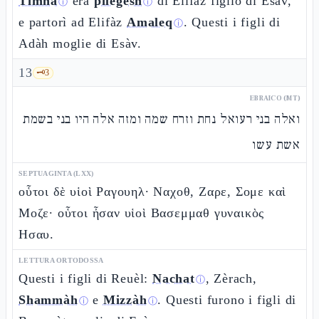
Timna
era
pilegesh
di Elifàz figlio di Esàv,
ⓘ
ⓘ
e partorì ad Elifàz
Amaleq
. Questi i figli di
ⓘ
Adàh moglie di Esàv.
13
🗝️
3
EBRAICO (MT)
ואלה בני רעואל נחת וזרח שמה ומזה אלה היו בני בשמת
אשת עשו
SEPTUAGINTA (LXX)
οὗτοι δὲ υἱοὶ Ραγουηλ· Ναχοθ, Ζαρε, Σομε καὶ
Μοζε· οὗτοι ἦσαν υἱοὶ Βασεμμαθ γυναικὸς
Ησαυ.
LETTURA ORTODOSSA
Questi i figli di Reuèl:
Nachat
, Zèrach,
ⓘ
Shammàh
e
Mizzàh
. Questi furono i figli di
ⓘ
ⓘ