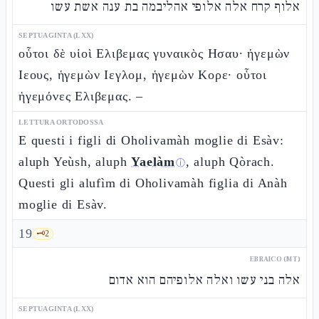
אלוף קרח אלה אלופי אהליבמה בת ענה אשת עשו
SEPTUAGINTA (LXX)
οὗτοι δὲ υἱοὶ Ελιβεμας γυναικὸς Ησαυ· ἡγεμὼν
Ιεους, ἡγεμὼν Ιεγλομ, ἡγεμὼν Κορε· οὗτοι
ἡγεμόνες Ελιβεμας. –
LETTURA ORTODOSSA
E questi i figli di Oholivamàh moglie di Esàv:
aluph Yeùsh, aluph
Yaelàm
, aluph Qòrach.
ⓘ
Questi gli alufìm di Oholivamàh figlia di Anàh
moglie di Esàv.
19
🗝️
2
EBRAICO (MT)
אלה בני עשו ואלה אלופיהם הוא אדום
SEPTUAGINTA (LXX)