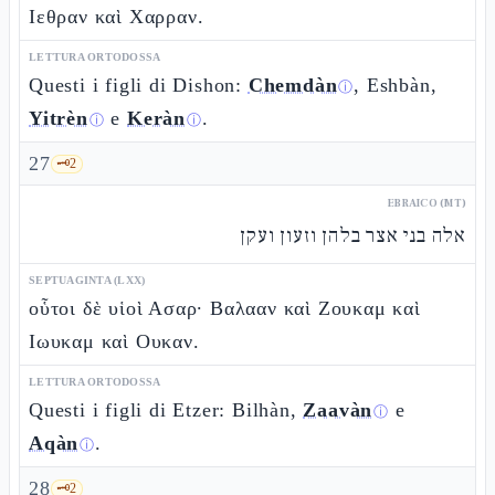
Ιεθραν καὶ Χαρραν.
LETTURA ORTODOSSA
Questi i figli di Dishon:
Chemdàn
, Eshbàn,
ⓘ
Yitrèn
e
Keràn
.
ⓘ
ⓘ
27
🗝️
2
EBRAICO (MT)
אלה בני אצר בלהן וזעון ועקן
SEPTUAGINTA (LXX)
οὗτοι δὲ υἱοὶ Ασαρ· Βαλααν καὶ Ζουκαμ καὶ
Ιωυκαμ καὶ Ουκαν.
LETTURA ORTODOSSA
Questi i figli di Etzer: Bilhàn,
Zaavàn
e
ⓘ
Aqàn
.
ⓘ
28
🗝️
2