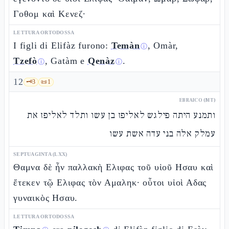
Γοθομ καὶ Κενεζ·
LETTURA ORTODOSSA
I figli di Elifàz furono:
Temàn
, Omàr,
ⓘ
Tzefò
, Gatàm e
Qenàz
.
ⓘ
ⓘ
12
🗝️
3
📜
1
EBRAICO (MT)
ותמנע היתה פילגש לאליפז בן עשו ותלד לאליפז את
עמלק אלה בני עדה אשת עשו
SEPTUAGINTA (LXX)
Θαμνα δὲ ἦν παλλακὴ Ελιφας τοῦ υἱοῦ Ησαυ καὶ
ἔτεκεν τῷ Ελιφας τὸν Αμαληκ· οὗτοι υἱοὶ Αδας
γυναικὸς Ησαυ.
LETTURA ORTODOSSA