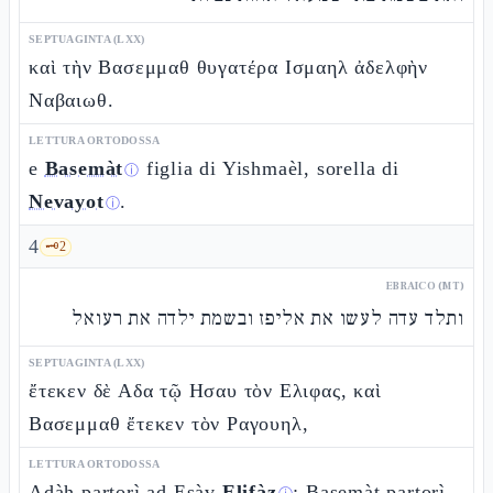
SEPTUAGINTA (LXX)
καὶ τὴν Βασεμμαθ θυγατέρα Ισμαηλ ἀδελφὴν
Ναβαιωθ.
LETTURA ORTODOSSA
e
Basemàt
figlia di Yishmaèl, sorella di
ⓘ
Nevayot
.
ⓘ
4
🗝️
2
EBRAICO (MT)
ותלד עדה לעשו את אליפז ובשמת ילדה את רעואל
SEPTUAGINTA (LXX)
ἔτεκεν δὲ Αδα τῷ Ησαυ τὸν Ελιφας, καὶ
Βασεμμαθ ἔτεκεν τὸν Ραγουηλ,
LETTURA ORTODOSSA
Adàh partorì ad Esàv
Elifàz
; Basemàt partorì