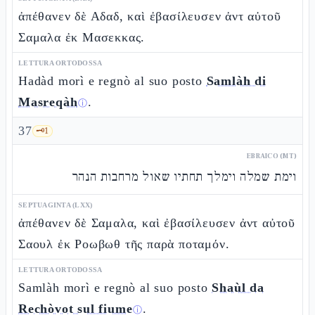
ἀπέθανεν δὲ Αδαδ, καὶ ἐβασίλευσεν ἀντ αὐτοῦ
Σαμαλα ἐκ Μασεκκας.
LETTURA ORTODOSSA
Hadàd morì e regnò al suo posto
Samlàh di
Masreqàh
.
ⓘ
37
🗝️
1
EBRAICO (MT)
וימת שמלה וימלך תחתיו שאול מרחבות הנהר
SEPTUAGINTA (LXX)
ἀπέθανεν δὲ Σαμαλα, καὶ ἐβασίλευσεν ἀντ αὐτοῦ
Σαουλ ἐκ Ροωβωθ τῆς παρὰ ποταμόν.
LETTURA ORTODOSSA
Samlàh morì e regnò al suo posto
Shaùl da
Rechòvot sul fiume
.
ⓘ