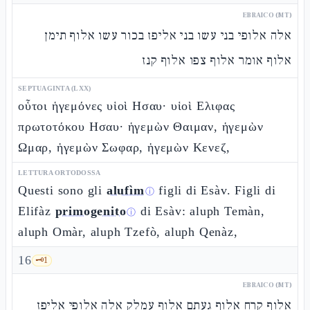
EBRAICO (MT)
אלה אלופי בני עשו בני אליפז בכור עשו אלוף תימן
אלוף אומר אלוף צפו אלוף קנז
SEPTUAGINTA (LXX)
οὗτοι ἡγεμόνες υἱοὶ Ησαυ· υἱοὶ Ελιφας
πρωτοτόκου Ησαυ· ἡγεμὼν Θαιμαν, ἡγεμὼν
Ωμαρ, ἡγεμὼν Σωφαρ, ἡγεμὼν Κενεζ,
LETTURA ORTODOSSA
Questi sono gli
alufìm
figli di Esàv. Figli di
ⓘ
Elifàz
primogenito
di Esàv: aluph Temàn,
ⓘ
aluph Omàr, aluph Tzefò, aluph Qenàz,
16
🗝️
1
EBRAICO (MT)
אלוף קרח אלוף געתם אלוף עמלק אלה אלופי אליפז