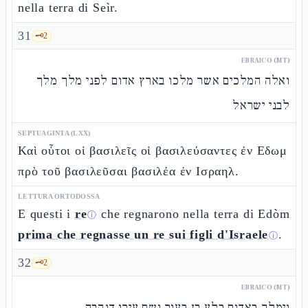
nella terra di Seìr.
31
🗝️
2
EBRAICO (MT)
ואלה המלכים אשר מלכו בארץ אדום לפני מלך מלך
לבני ישראל
SEPTUAGINTA (LXX)
Καὶ οὗτοι οἱ βασιλεῖς οἱ βασιλεύσαντες ἐν Εδωμ
πρὸ τοῦ βασιλεῦσαι βασιλέα ἐν Ισραηλ.
LETTURA ORTODOSSA
E questi i
re
che regnarono nella terra di Edòm
ⓘ
prima che regnasse un re sui figli d'Israele
.
ⓘ
32
🗝️
2
EBRAICO (MT)
וימלך באדום בלע בן בעור ושם עירו דנהבה