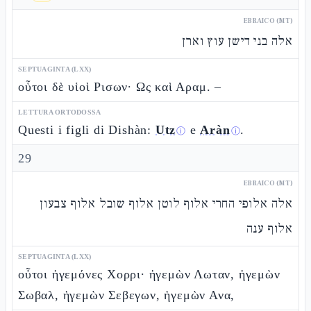
EBRAICO (MT)
אלה בני דישן עוץ וארן
SEPTUAGINTA (LXX)
οὗτοι δὲ υἱοὶ Ρισων· Ως καὶ Αραμ. –
LETTURA ORTODOSSA
Questi i figli di Dishàn:
Utz
e
Aràn
.
ⓘ
ⓘ
29
EBRAICO (MT)
אלה אלופי החרי אלוף לוטן אלוף שובל אלוף צבעון
אלוף ענה
SEPTUAGINTA (LXX)
οὗτοι ἡγεμόνες Χορρι· ἡγεμὼν Λωταν, ἡγεμὼν
Σωβαλ, ἡγεμὼν Σεβεγων, ἡγεμὼν Ανα,