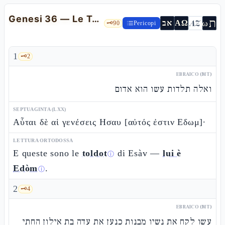
Genesi 36 — Le Toldòt di Esàv: le generazioni di Edòm e i suoi re
ת
AZ
ω
אב
ΑΩ
🗝️
90
Pericopi
1
🗝️
2
EBRAICO (MT)
ואלה תלדות עשו הוא אדום
SEPTUAGINTA (LXX)
Αὗται δὲ αἱ γενέσεις Ησαυ [αὐτός ἐστιν Εδωμ]·
LETTURA ORTODOSSA
E queste sono le
toldot
di Esàv —
lui è
ⓘ
Edòm
.
ⓘ
2
🗝️
4
EBRAICO (MT)
עשו לקח את נשיו מבנות כנען את עדה בת אילון החתי