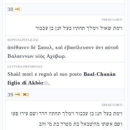
38
🗝️
1
EBRAICO (MT)
וימת שאול וימלך תחתיו בעל חנן בן עכבור
SEPTUAGINTA (LXX)
ἀπέθανεν δὲ Σαουλ, καὶ ἐβασίλευσεν ἀντ αὐτοῦ
Βαλαεννων υἱὸς Αχοβωρ.
LETTURA ORTODOSSA
Shaùl morì e regnò al suo posto
Baal-Chanàn
figlio di Akbòr
.
ⓘ
39
🗝️
6
🔀
1
EBRAICO (MT)
וימת בעל חנן בן עכבור וימלך תחתיו הדר ושם עירו פעו
ושם אשתו מהיטבאל בת מטרד בת מי זהב