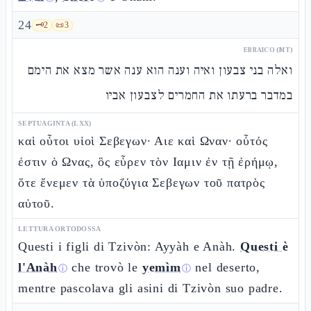
24
🗝️
2
📜
3
EBRAICO (MT)
ואלה בני צבעון ואיה וענה הוא ענה אשר מצא את הימם
במדבר ברעתו את החמרים לצבעון אביו
SEPTUAGINTA (LXX)
καὶ οὗτοι υἱοὶ Σεβεγων· Αιε καὶ Ωναν· οὗτός
ἐστιν ὁ Ωνας, ὃς εὗρεν τὸν Ιαμιν ἐν τῇ ἐρήμῳ,
ὅτε ἔνεμεν τὰ ὑποζύγια Σεβεγων τοῦ πατρὸς
αὐτοῦ.
LETTURA ORTODOSSA
Questi i figli di Tzivòn: Ayyàh e Anàh.
Questi è
l'Anàh
che trovò le
yemìm
nel deserto,
ⓘ
ⓘ
mentre pascolava gli asini di Tzivòn suo padre.