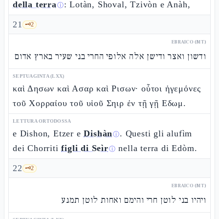
della terra
: Lotàn, Shoval, Tzivòn e Anàh,
ⓘ
21
🗝️
2
EBRAICO (MT)
ודשון ואצר ודישן אלה אלופי החרי בני שעיר בארץ אדום
SEPTUAGINTA (LXX)
καὶ Δησων καὶ Ασαρ καὶ Ρισων· οὗτοι ἡγεμόνες
τοῦ Χορραίου τοῦ υἱοῦ Σηιρ ἐν τῇ γῇ Εδωμ.
LETTURA ORTODOSSA
e Dishon, Etzer e
Dishàn
. Questi gli alufìm
ⓘ
dei Chorriti
figli di Seìr
nella terra di Edòm.
ⓘ
22
🗝️
2
EBRAICO (MT)
ויהיו בני לוטן חרי והימם ואחות לוטן תמנע