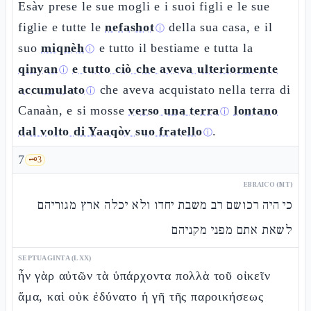
Esàv prese le sue mogli e i suoi figli e le sue
figlie e tutte le
nefashot
della sua casa, e il
ⓘ
suo
miqnèh
e tutto il bestiame e tutta la
ⓘ
qinyan
e tutto ciò che aveva ulteriormente
ⓘ
accumulato
che aveva acquistato nella terra di
ⓘ
Canaàn, e si mosse
verso una terra
lontano
ⓘ
dal volto di Yaaqòv suo fratello
.
ⓘ
7
🗝️
3
EBRAICO (MT)
כי היה רכושם רב משבת יחדו ולא יכלה ארץ מגוריהם
לשאת אתם מפני מקניהם
SEPTUAGINTA (LXX)
ἦν γὰρ αὐτῶν τὰ ὑπάρχοντα πολλὰ τοῦ οἰκεῖν
ἅμα, καὶ οὐκ ἐδύνατο ἡ γῆ τῆς παροικήσεως