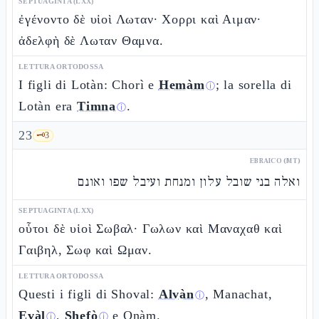
SEPTUAGINTA (LXX)
ἐγένοντο δὲ υἱοὶ Λωταν· Χορρι καὶ Αιμαν·
ἀδελφὴ δὲ Λωταν Θαμνα.
LETTURA ORTODOSSA
I figli di Lotàn: Chorì e
Hemàm
; la sorella di
ⓘ
Lotàn era
Timna
.
ⓘ
23
🗝️
3
EBRAICO (MT)
ואלה בני שובל עלון ומנחת ועיבל שפו ואונם
SEPTUAGINTA (LXX)
οὗτοι δὲ υἱοὶ Σωβαλ· Γωλων καὶ Μαναχαθ καὶ
Γαιβηλ, Σωφ καὶ Ωμαν.
LETTURA ORTODOSSA
Questi i figli di Shoval:
Alvàn
, Manachat,
ⓘ
Evàl
,
Shefò
e Onàm.
ⓘ
ⓘ