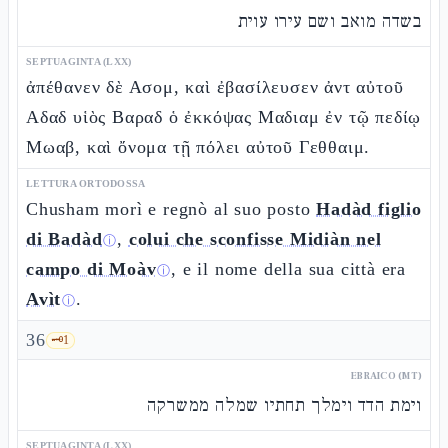
בשדה מואב ושם עירו עוית
SEPTUAGINTA (LXX)
ἀπέθανεν δὲ Ασομ, καὶ ἐβασίλευσεν ἀντ αὐτοῦ
Αδαδ υἱὸς Βαραδ ὁ ἐκκόψας Μαδιαμ ἐν τῷ πεδίῳ
Μωαβ, καὶ ὄνομα τῇ πόλει αὐτοῦ Γεθθαιμ.
LETTURA ORTODOSSA
Chusham morì e regnò al suo posto
Hadàd figlio
di Badàd
,
colui che sconfisse Midiàn nel
ⓘ
campo di Moàv
, e il nome della sua città era
ⓘ
Avìt
.
ⓘ
36
🗝️
1
EBRAICO (MT)
וימת הדד וימלך תחתיו שמלה ממשרקה
SEPTUAGINTA (LXX)