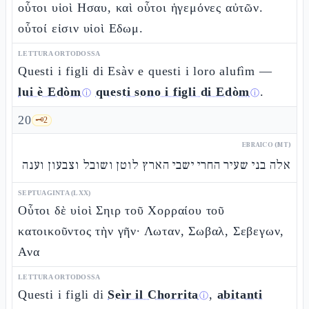
οὗτοι υἱοὶ Ησαυ, καὶ οὗτοι ἡγεμόνες αὐτῶν.
οὗτοί εἰσιν υἱοὶ Εδωμ.
LETTURA ORTODOSSA
Questi i figli di Esàv e questi i loro alufìm —
lui è Edòm
questi sono i figli di Edòm
.
ⓘ
ⓘ
20
🗝️
2
EBRAICO (MT)
אלה בני שעיר החרי ישבי הארץ לוטן ושובל וצבעון וענה
SEPTUAGINTA (LXX)
Οὗτοι δὲ υἱοὶ Σηιρ τοῦ Χορραίου τοῦ
κατοικοῦντος τὴν γῆν· Λωταν, Σωβαλ, Σεβεγων,
Ανα
LETTURA ORTODOSSA
Questi i figli di
Seìr il Chorrita
,
abitanti
ⓘ