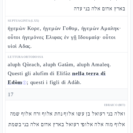
בארץ אדום אלה בני עדה
SEPTUAGINTA (LXX)
ἡγεμὼν Κορε, ἡγεμὼν Γοθομ, ἡγεμὼν Αμαληκ·
οὗτοι ἡγεμόνες Ελιφας ἐν γῇ Ιδουμαίᾳ· οὗτοι
υἱοὶ Αδας.
LETTURA ORTODOSSA
aluph Qòrach, aluph Gatàm, aluph Amaleq.
Questi gli alufìm di Elifàz
nella terra di
Edòm
; questi i figli di Adàh.
ⓘ
17
EBRAICO (MT)
ואלה בני רעואל בן עשו אלוף נחת אלוף זרח אלוף שמה
אלוף מזה אלה אלופי רעואל בארץ אדום אלה בני בשמת