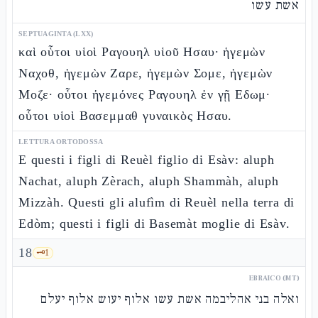
אשת עשו
SEPTUAGINTA (LXX)
καὶ οὗτοι υἱοὶ Ραγουηλ υἱοῦ Ησαυ· ἡγεμὼν
Ναχοθ, ἡγεμὼν Ζαρε, ἡγεμὼν Σομε, ἡγεμὼν
Μοζε· οὗτοι ἡγεμόνες Ραγουηλ ἐν γῇ Εδωμ·
οὗτοι υἱοὶ Βασεμμαθ γυναικὸς Ησαυ.
LETTURA ORTODOSSA
E questi i figli di Reuèl figlio di Esàv: aluph
Nachat, aluph Zèrach, aluph Shammàh, aluph
Mizzàh. Questi gli alufìm di Reuèl nella terra di
Edòm; questi i figli di Basemàt moglie di Esàv.
18
🗝️
1
EBRAICO (MT)
ואלה בני אהליבמה אשת עשו אלוף יעוש אלוף יעלם