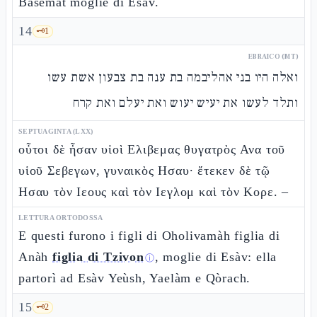
Basemàt moglie di Esàv.
14
🗝️
1
EBRAICO (MT)
ואלה היו בני אהליבמה בת ענה בת צבעון אשת עשו
ותלד לעשו את יעיש יעוש ואת יעלם ואת קרח
SEPTUAGINTA (LXX)
οὗτοι δὲ ἦσαν υἱοὶ Ελιβεμας θυγατρὸς Ανα τοῦ
υἱοῦ Σεβεγων, γυναικὸς Ησαυ· ἔτεκεν δὲ τῷ
Ησαυ τὸν Ιεους καὶ τὸν Ιεγλομ καὶ τὸν Κορε. –
LETTURA ORTODOSSA
E questi furono i figli di Oholivamàh figlia di
Anàh
figlia di Tzivon
, moglie di Esàv: ella
ⓘ
partorì ad Esàv Yeùsh, Yaelàm e Qòrach.
15
🗝️
2