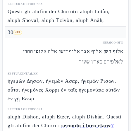
LETTURA ORTODOSSA
Questi gli alufìm dei Chorriti: aluph Lotàn,
aluph Shoval, aluph Tzivòn, aluph Anàh,
30
🗝️
1
EBRAICO (MT)
אלוף דשן אלוף אצר אלוף דישן אלה אלופי החרי
לאלפיהם בארץ שעיר
SEPTUAGINTA (LXX)
ἡγεμὼν Δησων, ἡγεμὼν Ασαρ, ἡγεμὼν Ρισων.
οὗτοι ἡγεμόνες Χορρι ἐν ταῖς ἡγεμονίαις αὐτῶν
ἐν γῇ Εδωμ.
LETTURA ORTODOSSA
aluph Dishon, aluph Etzer, aluph Dishàn. Questi
gli alufìm dei Chorriti
secondo i loro clans
ⓘ