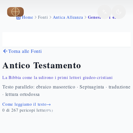
Vai al contenuto principale
Genesi 36 1 43
Home
Fonti
Antica Alleanza
Torna alle Fonti
Antico Testamento
La Bibbia come la udirono i primi lettori giudeo-cristiani
Testo parallelo: ebraico masoretico · Septuaginta · traduzione
· lettura ortodossa
Come leggiamo il testo
→
0
di
267
pericopi lette
(
0
%)