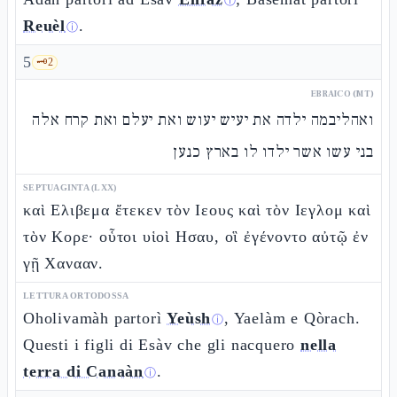
ⓘ
Reuèl
.
ⓘ
5
🗝️
2
EBRAICO (MT)
ואהליבמה ילדה את יעיש יעוש ואת יעלם ואת קרח אלה
בני עשו אשר ילדו לו בארץ כנען
SEPTUAGINTA (LXX)
καὶ Ελιβεμα ἔτεκεν τὸν Ιεους καὶ τὸν Ιεγλομ καὶ
τὸν Κορε· οὗτοι υἱοὶ Ησαυ, οἳ ἐγένοντο αὐτῷ ἐν
γῇ Χανααν.
LETTURA ORTODOSSA
Oholivamàh partorì
Yeùsh
, Yaelàm e Qòrach.
ⓘ
Questi i figli di Esàv che gli nacquero
nella
terra di Canaàn
.
ⓘ