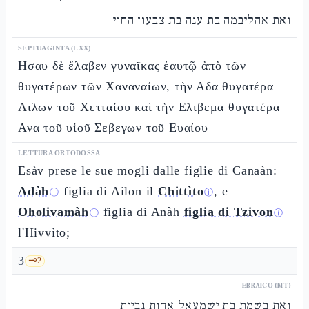
ואת אהליבמה בת ענה בת צבעון החוי
SEPTUAGINTA (LXX)
Ησαυ δὲ ἔλαβεν γυναῖκας ἑαυτῷ ἀπὸ τῶν
θυγατέρων τῶν Χαναναίων, τὴν Αδα θυγατέρα
Αιλων τοῦ Χετταίου καὶ τὴν Ελιβεμα θυγατέρα
Ανα τοῦ υἱοῦ Σεβεγων τοῦ Ευαίου
LETTURA ORTODOSSA
Esàv prese le sue mogli dalle figlie di Canaàn:
Adàh
figlia di Ailon il
Chittìto
, e
ⓘ
ⓘ
Oholivamàh
figlia di Anàh
figlia di Tzivon
ⓘ
ⓘ
l'Hivvìto;
3
🗝️
2
EBRAICO (MT)
ואת בשמת בת ישמעאל אחות נביות