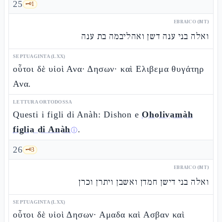
25
🗝️
1
EBRAICO (MT)
ואלה בני ענה דשן ואהליבמה בת ענה
SEPTUAGINTA (LXX)
οὗτοι δὲ υἱοὶ Ανα· Δησων· καὶ Ελιβεμα θυγάτηρ
Ανα.
LETTURA ORTODOSSA
Questi i figli di Anàh: Dishon e
Oholivamàh
figlia di Anàh
.
ⓘ
26
🗝️
3
EBRAICO (MT)
ואלה בני דישן חמדן ואשבן ויתרן וכרן
SEPTUAGINTA (LXX)
οὗτοι δὲ υἱοὶ Δησων· Αμαδα καὶ Ασβαν καὶ