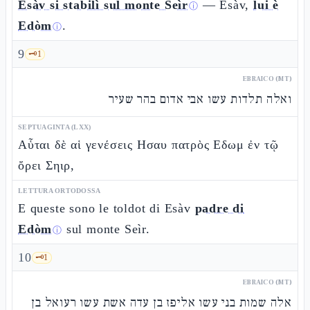
Esàv si stabilì sul monte Seìr
— Esàv,
lui è
ⓘ
Edòm
.
ⓘ
9
🗝️
1
EBRAICO (MT)
ואלה תלדות עשו אבי אדום בהר שעיר
SEPTUAGINTA (LXX)
Αὗται δὲ αἱ γενέσεις Ησαυ πατρὸς Εδωμ ἐν τῷ
ὄρει Σηιρ,
LETTURA ORTODOSSA
E queste sono le toldot di Esàv
padre di
Edòm
sul monte Seìr.
ⓘ
10
🗝️
1
EBRAICO (MT)
אלה שמות בני עשו אליפז בן עדה אשת עשו רעואל בן