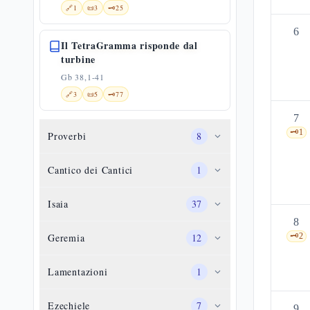
🔗
1
📜
3
🗝️
25
6
Il TetraGramma risponde dal
turbine
Gb 38,1-41
🔗
3
📜
5
🗝️
77
7
🗝️
1
Proverbi
8
Cantico dei Cantici
1
Isaia
37
8
Geremia
12
🗝️
2
Lamentazioni
1
Ezechiele
7
9