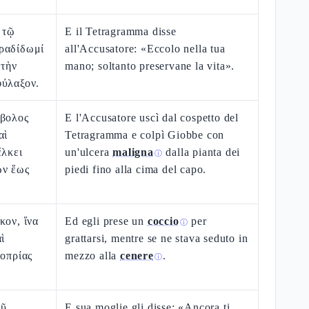
 τῷ
E il Tetragramma disse
ραδίδωμί
all'Accusatore: «Eccolo nella tua
 τὴν
mano; soltanto preservane la vita».
φύλαξον.
άβολος
E l'Accusatore uscì dal cospetto del
αὶ
Tetragramma e colpì Giobbe con
ἕλκει
un'ulcera
maligna
dalla pianta dei
ⓘ
ῶν ἕως
piedi fino alla cima del capo.
κον, ἵνα
Ed egli prese un
coccio
per
ⓘ
ὶ
grattarsi, mentre se ne stava seduto in
κοπρίας
mezzo alla
cenere
.
ⓘ
οῦ
E sua moglie gli disse: «Ancora ti