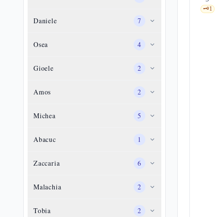
🗝️
1
Daniele
7
Osea
4
Gioele
2
Amos
2
Michea
5
Abacuc
1
Zaccaria
6
Malachia
2
Tobia
2