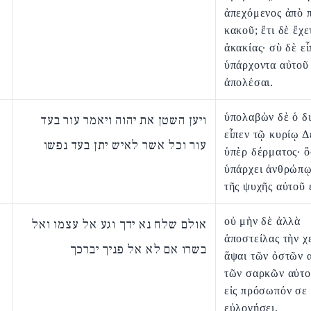
ἀπεχόμενος ἀπὸ 
κακοῦ; ἔτι δὲ ἔχε
ἀκακίας· σὺ δὲ εἶ
ὑπάρχοντα αὐτοῦ 
ἀπολέσαι.
ὑπολαβὼν δὲ ὁ δ
ויען השטן את יהוה ויאמר עור בעד
εἶπεν τῷ κυρίῳ 
עור וכל אשר לאיש יתן בעד נפשו
ὑπὲρ δέρματος· 
ὑπάρχει ἀνθρώπῳ
τῆς ψυχῆς αὐτοῦ 
οὐ μὴν δὲ ἀλλὰ
אולם שלח נא ידך וגע אל עצמו ואל
ἀποστείλας τὴν χ
בשרו אם לא אל פניך יברכך
ἅψαι τῶν ὀστῶν 
τῶν σαρκῶν αὐτοῦ
εἰς πρόσωπόν σε
εὐλογήσει.