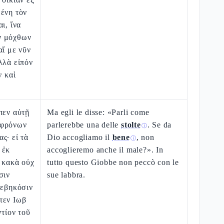
ένη τὸν
ι, ἵνα
ν μόχθων
αἵ με νῦν
λλὰ εἰπόν
ν καὶ
πεν αὐτῇ
Ma egli le disse: «Parli come
ἀφρόνων
parlerebbe una delle
stolte
. Se da
ⓘ
ς· εἰ τὰ
Dio accogliamo il
bene
, non
ⓘ
 ἐκ
accoglieremo anche il male?». In
ὰ κακὰ οὐχ
tutto questo Giobbe non peccò con le
σιν
sue labbra.
βεβηκόσιν
τεν Ιωβ
ντίον τοῦ