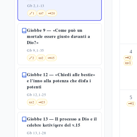
Gb 2,1-13
🔗
1
📜
7
🗝️
20
Giobbe 9 — «Come può un
mortale essere giusto davanti a
Dio?»
Gb 9,1-35
4
🔗
2
📜
2
🗝️
45
🗝️
2
📜
1
Giobbe 12 — «Chiedi alle bestie»
e l'inno alla potenza che disfa i
potenti
Gb 12,1-25
5
📜
2
🗝️
25
🗝️
1
Giobbe 13 — Il processo a Dio e il
celebre ketiv/qere del v.15
Gb 13,1-28