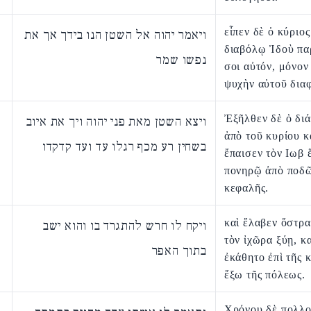
εἶπεν δὲ ὁ κύριος
ויאמר יהוה אל השטן הנו בידך אך את
διαβόλῳ Ἰδοὺ πα
נפשו שמר
σοι αὐτόν, μόνον
ψυχὴν αὐτοῦ δια
Ἐξῆλθεν δὲ ὁ δι
ויצא השטן מאת פני יהוה ויך את איוב
ἀπὸ τοῦ κυρίου κ
בשחין רע מכף רגלו עד ועד קדקדו
ἔπαισεν τὸν Ιωβ 
πονηρῷ ἀπὸ ποδ
κεφαλῆς.
καὶ ἔλαβεν ὄστρα
ויקח לו חרש להתגרד בו והוא ישב
τὸν ἰχῶρα ξύῃ, κα
בתוך האפר
ἐκάθητο ἐπὶ τῆς 
ἔξω τῆς πόλεως.
Χρόνου δὲ πολλ