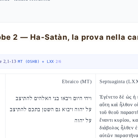
e 2,1-13
·
·
MT (OSHB) + LXX
2
/
6
Ebraico (MT)
Septuaginta (LX
Ἐγένετο δὲ ὡς ἡ
ויהי היום ויבאו בני האלהים להתיצב
αὕτη καὶ ἦλθον ο
על יהוה ויבוא גם השטן בתכם להתיצב
τοῦ θεοῦ παραστ
על יהוה
ἔναντι κυρίου, κα
διάβολος ἦλθεν 
αὐτῶν παραστῆνα