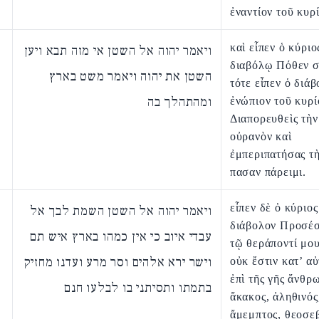
ἐναντίον τοῦ κυρ
καὶ εἶπεν ὁ κύριο
ויאמר יהוה אל השטן אי מזה תבא ויען
διαβόλῳ Πόθεν σ
השטן את יהוה ויאמר משט בארץ
τότε εἶπεν ὁ διά
ומהתהלך בה
ἐνώπιον τοῦ κυρί
Διαπορευθεὶς τὴν
οὐρανὸν καὶ
ἐμπεριπατήσας τ
πασαν πάρειμι.
εἶπεν δὲ ὁ κύριος
ויאמר יהוה אל השטן השמת לבך אל
διάβολον Προσέσ
עבדי איוב כי אין כמהו בארץ איש תם
τῷ θεράποντί μου
וישר ירא אלהים וסר מרע ועדנו מחזיק
οὐκ ἔστιν κατ’ α
ἐπὶ τῆς γῆς ἄνθρ
בתמתו ותסיתני בו לבלעו חנם
ἄκακος, ἀληθινός
ἄμεμπτος, θεοσε