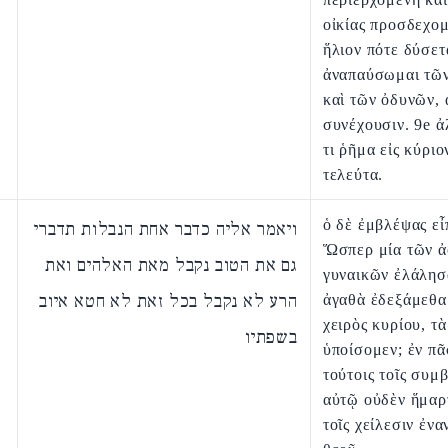
οἰκίας προσδεχομ
ἥλιον πότε δύσετα
ἀναπαύσωμαι τῶ
καὶ τῶν ὀδυνῶν, 
συνέχουσιν. 9e ἀ
τι ῥῆμα εἰς κύριο
τελεύτα.
ὁ δὲ ἐμβλέψας εἶ
ויאמר אליה כדבר אחת הנבלות תדברי
Ὥσπερ μία τῶν 
גם את הטוב נקבל מאת האלהים ואת
γυναικῶν ἐλάλησα
הרע לא נקבל בכל זאת לא חטא איוב
ἀγαθὰ ἐδεξάμεθα
χειρὸς κυρίου, τ
בשפתיו
ὑποίσομεν; ἐν πᾶ
τούτοις τοῖς συμ
αὐτῷ οὐδὲν ἥμαρ
τοῖς χείλεσιν ἐνα