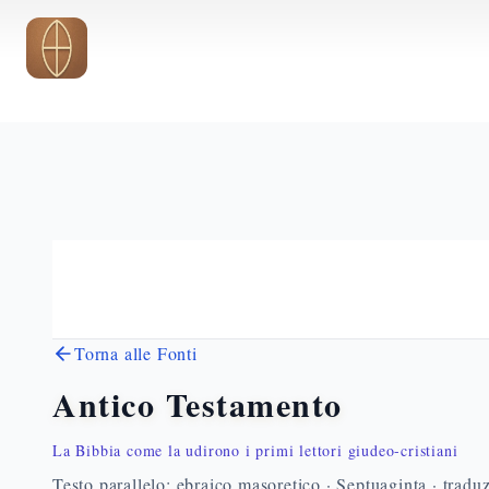
Vai al contenuto principale
Torna alle Fonti
Antico Testamento
La Bibbia come la udirono i primi lettori giudeo-cristiani
Testo parallelo: ebraico masoretico · Septuaginta · traduz