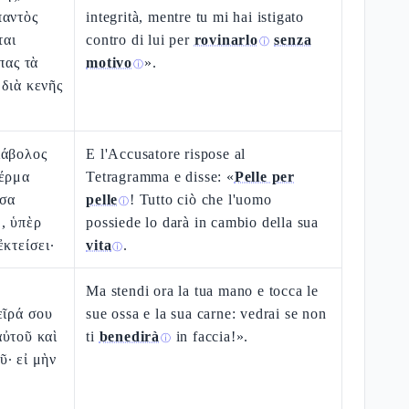
παντὸς
integrità, mentre tu mi hai istigato
ται
contro di lui per
rovinarlo
senza
ⓘ
πας τὰ
motivo
».
ⓘ
διὰ κενῆς
ιάβολος
E l'Accusatore rispose al
Δέρμα
Tetragramma e disse: «
Pelle per
ὅσα
pelle
! Tutto ciò che l'uomo
ⓘ
, ὑπὲρ
possiede lo darà in cambio della sua
ἐκτείσει·
vita
.
ⓘ
Ma stendi ora la tua mano e tocca le
εῖρά σου
sue ossa e la sua carne: vedrai se non
αὐτοῦ καὶ
ti
benedirà
in faccia!».
ⓘ
· εἰ μὴν