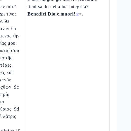
πεν αὐτῷ
tieni saldo nella tua integrità?
ρι τίνος
Benedici Dio e muori!
».
ⓘ
ων 9a
όνον ἔτι
μενος τὴν
ίας μου;
ισταί σου
πὸ τῆς
ατέρες,
ες καὶ
 κενὸν
όχθων. 9c
απρίᾳ
αι
θριος· 9d
ὶ λάτρις
 οἰκίαν ἐξ