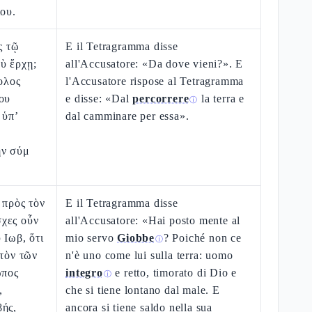
ίου.
ς τῷ
E il Tetragramma disse
ὺ ἔρχῃ;
all'Accusatore: «Da dove vieni?». E
βολος
l'Accusatore rispose al Tetragramma
ου
e disse: «Dal
percorrere
la terra e
ⓘ
 ὑπ’
dal camminare per essa».
ὴν σύμ
 πρὸς τὸν
E il Tetragramma disse
χες οὖν
all'Accusatore: «Hai posto mente al
 Ιωβ, ὅτι
mio servo
Giobbe
? Poiché non ce
ⓘ
ὐτὸν τῶν
n'è uno come lui sulla terra: uomo
ωπος
integro
e retto, timorato di Dio e
ⓘ
,
che si tiene lontano dal male. E
βής,
ancora si tiene saldo nella sua