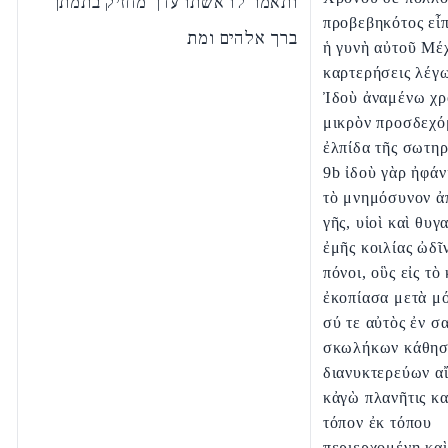
ותאמר לו אשתו עדך מחזיק בתמתך
προβεβηκότος εἶ
ברך אלהים ומת
ἡ γυνὴ αὐτοῦ Μέχ
καρτερήσεις λέγ
Ἰδοὺ ἀναμένω χρ
μικρὸν προσδεχό
ἐλπίδα τῆς σωτηρ
9b ἰδοὺ γὰρ ἠφάν
τὸ μνημόσυνον ἀ
γῆς, υἱοὶ καὶ θυγ
ἐμῆς κοιλίας ὠδῖν
πόνοι, οὓς εἰς τὸ
ἐκοπίασα μετὰ μ
σύ τε αὐτὸς ἐν σ
σκωλήκων κάθησ
διανυκτερεύων αἴ
κἀγὼ πλανῆτις κα
τόπον ἐκ τόπου
περιερχομένη καὶ