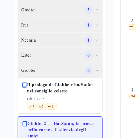
Giudici
5
2
Rut
1
🗝️
1
Neemia
1
Ester
6
Giobbe
6
Il prologo di Giobbe e ha-Satàn
3
nel consiglio celeste
🗝️
4
Gb 1,1-22
🔗
3
📜
2
🗝️
21
Giobbe 2 — Ha-Satàn, la prova
nella carne e il silenzio degli
amici