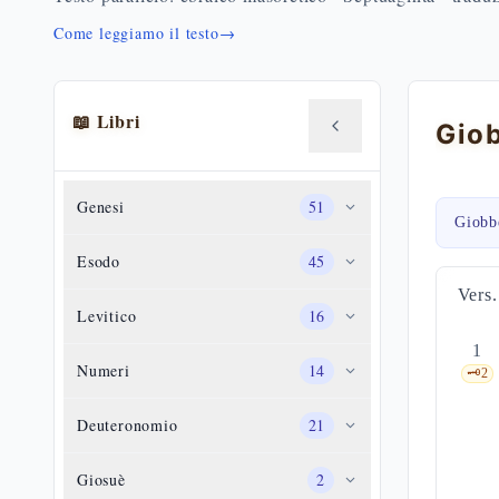
Come leggiamo il testo
→
📖 Libri
Genesi
51
Giobb
Esodo
45
Vers.
Levitico
16
1
Numeri
14
🗝️
2
Deuteronomio
21
Giosuè
2