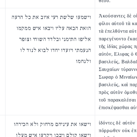
θεοῦ.
Ἀκούσαντες δὲ οἱ
וישמעו שלשת רעי איוב את כל הרעה
φίλοι αὐτοῦ τὰ κ
הזאת הבאה עליו ויבאו איש ממקמו
τὰ ἐπελθόντα αὐ
אליפז התימני ובלדד השוחי וצופר
παρεγένοντο ἕκα
τῆς ἰδίας χώρας 
הנעמתי ויועדו יחדו לבוא לנוד לו
αὐτόν, Ελιφας ὁ
ולנחמו
βασιλεύς, Βαλδα
Σαυχαίων τύρανν
Σωφαρ ὁ Μιναίω
βασιλεύς, καὶ πα
πρὸς αὐτὸν ὁμοθ
τοῦ παρακαλέσαι
ἐπισκέψασθαι αὐ
ἰδόντες δὲ αὐτὸν
וישאו את עיניהם מרחוק ולא הכירהו
πόρρωθεν οὐκ ἐ
וישאו קולם ויבכו ויקרעו איש מעלו