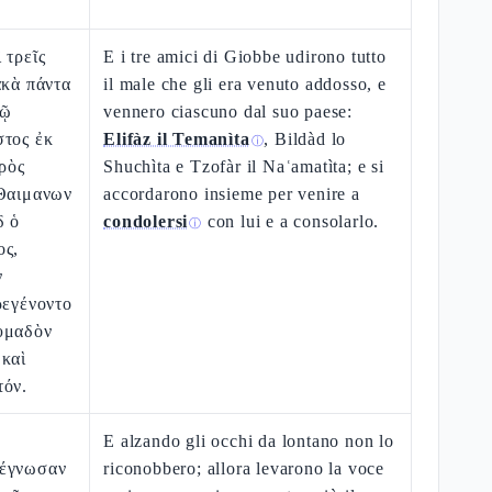
 τρεῖς
E i tre amici di Giobbe udirono tutto
ακὰ πάντα
il male che gli era venuto addosso, e
τῷ
vennero ciascuno dal suo paese:
στος ἐκ
Elifàz il Temanìta
, Bildàd lo
ⓘ
πρὸς
Shuchìta e Tzofàr il Naʿamatìta; e si
 Θαιμανων
accordarono insieme per venire a
δ ὁ
condolersi
con lui e a consolarlo.
ⓘ
ος,
ν
ρεγένοντο
υμαδὸν
 καὶ
τόν.
E alzando gli occhi da lontano non lo
πέγνωσαν
riconobbero; allora levarono la voce