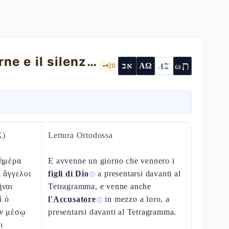
Giobbe 2 — Ha-Satàn, la prova nella carne e il silenzio degli amici
ת
AZ
ω
אב
ΑΩ
🗝️
20
X)
Lettura Ortodossa
 ἡμέρα
E avvenne un giorno che vennero i
ἱ ἄγγελοι
figli di Dio
a presentarsi davanti al
ⓘ
ῆναι
Tetragramma, e venne anche
ὶ ὁ
l'Accusatore
in mezzo a loro, a
ⓘ
ἐν μέσῳ
presentarsi davanti al Tetragramma.
ι