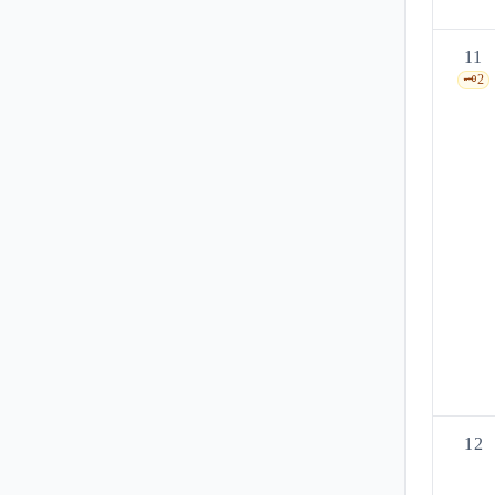
11
🗝️
2
12