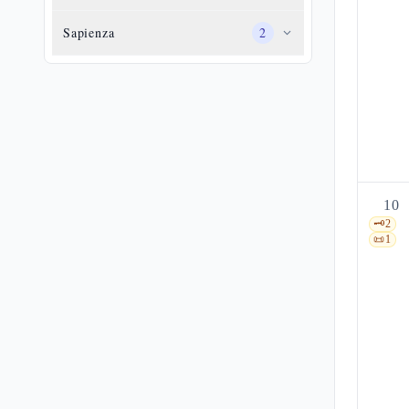
Sapienza
2
10
🗝️
2
📜
1