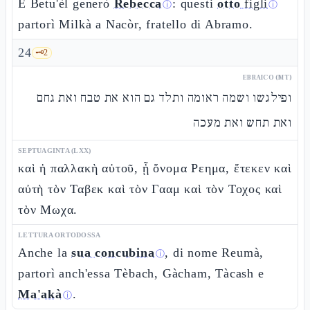
E Betu'èl generò
Rebecca
: questi
otto
figli
ⓘ
ⓘ
partorì Milkà a Nacòr, fratello di Abramo.
24
🗝️
2
EBRAICO (MT)
ופילגשו ושמה ראומה ותלד גם הוא את טבח ואת גחם
ואת תחש ואת מעכה
SEPTUAGINTA (LXX)
καὶ ἡ παλλακὴ αὐτοῦ, ᾗ ὄνομα Ρεημα, ἔτεκεν καὶ
αὐτὴ τὸν Ταβεκ καὶ τὸν Γααμ καὶ τὸν Τοχος καὶ
τὸν Μωχα.
LETTURA ORTODOSSA
Anche la
sua concubina
, di nome Reumà,
ⓘ
partorì anch'essa Tèbach, Gàcham, Tàcash e
Ma'akà
.
ⓘ