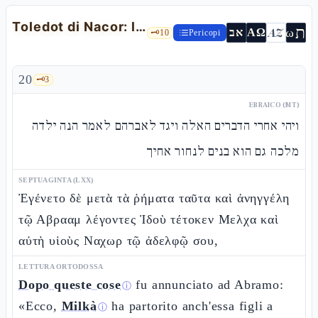
Toledot di Nacor: la genealogia che introduce Rebecca
ת
AZ
ω
אב
ΑΩ
🗝️
10
Pericopi
20
🗝️
3
EBRAICO (MT)
ויהי אחרי הדברים האלה ויגד לאברהם לאמר הנה ילדה
מלכה גם הוא בנים לנחור אחיך
SEPTUAGINTA (LXX)
Ἐγένετο δὲ μετὰ τὰ ῥήματα ταῦτα καὶ ἀνηγγέλη
τῷ Αβρααμ λέγοντες Ἰδοὺ τέτοκεν Μελχα καὶ
αὐτὴ υἱοὺς Ναχωρ τῷ ἀδελφῷ σου,
LETTURA ORTODOSSA
Dopo queste cose
fu annunciato ad Abramo:
ⓘ
«Ecco,
Milkà
ha partorito anch'essa figli a
ⓘ