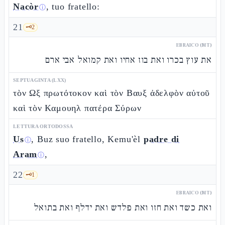
Nacòr
, tuo fratello:
ⓘ
21
🗝️
2
EBRAICO (MT)
את עוץ בכרו ואת בוז אחיו ואת קמואל אבי ארם
SEPTUAGINTA (LXX)
τὸν Ωξ πρωτότοκον καὶ τὸν Βαυξ ἀδελφὸν αὐτοῦ
καὶ τὸν Καμουηλ πατέρα Σύρων
LETTURA ORTODOSSA
Us
, Buz suo fratello, Kemu'èl
padre di
ⓘ
Aram
,
ⓘ
22
🗝️
1
EBRAICO (MT)
ואת כשד ואת חזו ואת פלדש ואת ידלף ואת בתואל