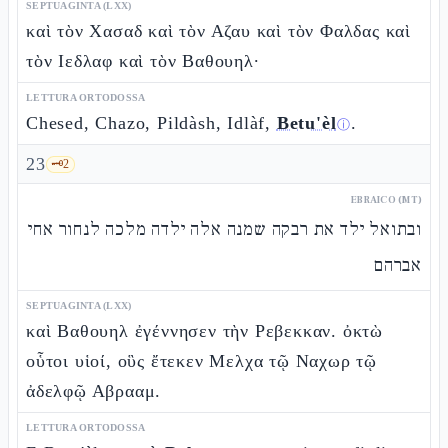
SEPTUAGINTA (LXX)
καὶ τὸν Χασαδ καὶ τὸν Αζαυ καὶ τὸν Φαλδας καὶ
τὸν Ιεδλαφ καὶ τὸν Βαθουηλ·
LETTURA ORTODOSSA
Chesed, Chazo, Pildàsh, Idlàf,
Betu'èl
.
ⓘ
23
🗝️
2
EBRAICO (MT)
ובתואל ילד את רבקה שמנה אלה ילדה מלכה לנחור אחי
אברהם
SEPTUAGINTA (LXX)
καὶ Βαθουηλ ἐγέννησεν τὴν Ρεβεκκαν. ὀκτὼ
οὗτοι υἱοί, οὓς ἔτεκεν Μελχα τῷ Ναχωρ τῷ
ἀδελφῷ Αβρααμ.
LETTURA ORTODOSSA