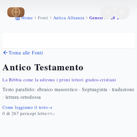
Vai al contenuto principale
Genesi 22 20 24
Home
Fonti
Antica Alleanza
Torna alle Fonti
Antico Testamento
La Bibbia come la udirono i primi lettori giudeo-cristiani
Testo parallelo: ebraico masoretico · Septuaginta · traduzione
· lettura ortodossa
Come leggiamo il testo
→
0
di
267
pericopi lette
(
0
%)