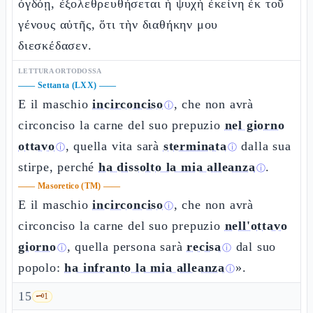
ὀγδόῃ, ἐξολεθρευθήσεται ἡ ψυχὴ ἐκείνη ἐκ τοῦ
γένους αὐτῆς, ὅτι τὴν διαθήκην μου
διεσκέδασεν.
LETTURA ORTODOSSA
——
Settanta (LXX)
——
E il maschio
incirconciso
, che non avrà
ⓘ
circonciso la carne del suo prepuzio
nel giorno
ottavo
, quella vita sarà
sterminata
dalla sua
ⓘ
ⓘ
stirpe, perché
ha dissolto la mia alleanza
.
ⓘ
——
Masoretico (TM)
——
E il maschio
incirconciso
, che non avrà
ⓘ
circonciso la carne del suo prepuzio
nell'ottavo
giorno
, quella persona sarà
recisa
dal suo
ⓘ
ⓘ
popolo:
ha infranto la mia alleanza
».
ⓘ
15
🗝️
1