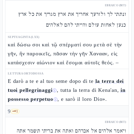
EBRAICO (MT)
ונתתי לך ולזרעך אחריך את ארץ מגריך את כל ארץ
כנען לאחזת עולם והייתי להם לאלהים
SEPTUAGINTA (LXX)
καὶ δώσω σοι καὶ τῷ σπέρματί σου μετὰ σὲ τὴν
γῆν, ἣν παροικεῖς, πᾶσαν τὴν γῆν Χανααν, εἰς
κατάσχεσιν αἰώνιον καὶ ἔσομαι αὐτοῖς θεός. –
LETTURA ORTODOSSA
E darò a te e al tuo seme dopo di te
la terra dei
tuoi pellegrinaggi
, tutta la terra di Kena'an,
in
ⓘ
possesso perpetuo
, e sarò il loro Dio».
ⓘ
9
🗝️
1
EBRAICO (MT)
ויאמר אלהים אל אברהם ואתה את בריתי תשמר אתה