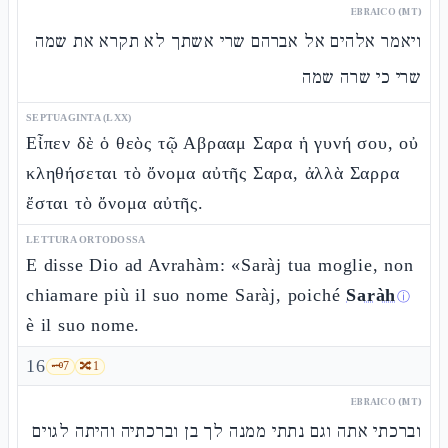
EBRAICO (MT)
ויאמר אלהים אל אברהם שרי אשתך לא תקרא את שמה
שרי כי שרה שמה
SEPTUAGINTA (LXX)
Εἶπεν δὲ ὁ θεὸς τῷ Αβρααμ Σαρα ἡ γυνή σου, οὐ
κληθήσεται τὸ ὄνομα αὐτῆς Σαρα, ἀλλὰ Σαρρα
ἔσται τὸ ὄνομα αὐτῆς.
LETTURA ORTODOSSA
E disse Dio ad Avrahàm: «Saràj tua moglie, non
chiamare più il suo nome Saràj, poiché
Saràh
ⓘ
è il suo nome.
16
🗝️
7
🔀
1
EBRAICO (MT)
וברכתי אתה וגם נתתי ממנה לך בן וברכתיה והיתה לגוים