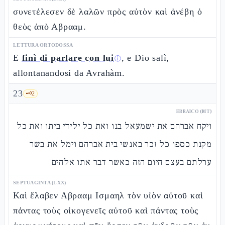
συνετέλεσεν δὲ λαλῶν πρὸς αὐτὸν καὶ ἀνέβη ὁ
θεὸς ἀπὸ Αβρααμ.
LETTURA ORTODOSSA
E
finì di parlare con lui
, e Dio salì,
ⓘ
allontanandosi da Avrahàm.
23
🗝️
2
EBRAICO (MT)
ויקח אברהם את ישמעאל בנו ואת כל ילידי ביתו ואת כל
מקנת כספו כל זכר באנשי בית אברהם וימל את בשר
ערלתם בעצם היום הזה כאשר דבר אתו אלהים
SEPTUAGINTA (LXX)
Καὶ ἔλαβεν Αβρααμ Ισμαηλ τὸν υἱὸν αὐτοῦ καὶ
πάντας τοὺς οἰκογενεῖς αὐτοῦ καὶ πάντας τοὺς