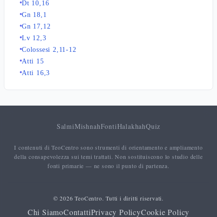
Dt 10,16
Gn 18,1
Gn 17,12
Lv 12,3
Colossesi 2,11-12
Atti 15
Atti 16,3
Salmi
Mishnah
Fonti
Halakhah
Quiz
I contenuti di TeoCentro sono strumenti di orientamento e ampliamento
della consapevolezza sui temi trattati. Non sostituiscono lo studio delle
fonti primarie — ne sono il punto di partenza.
© 2026 TeoCentro. Tutti i diritti riservati.
Chi Siamo
Contatti
Privacy Policy
Cookie Policy