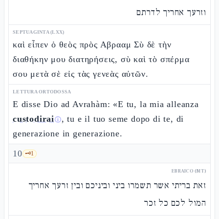
וזרעך אחריך לדרתם
SEPTUAGINTA (LXX)
καὶ εἶπεν ὁ θεὸς πρὸς Αβρααμ Σὺ δὲ τὴν
διαθήκην μου διατηρήσεις, σὺ καὶ τὸ σπέρμα
σου μετὰ σὲ εἰς τὰς γενεὰς αὐτῶν.
LETTURA ORTODOSSA
E disse Dio ad Avrahàm: «E tu, la mia alleanza
custodirai
, tu e il tuo seme dopo di te, di
ⓘ
generazione in generazione.
10
🗝️
1
EBRAICO (MT)
זאת בריתי אשר תשמרו ביני וביניכם ובין זרעך אחריך
המול לכם כל זכר