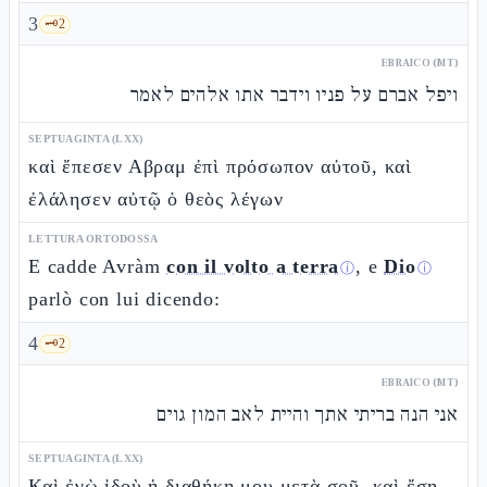
3
🗝️
2
EBRAICO (MT)
ויפל אברם על פניו וידבר אתו אלהים לאמר
SEPTUAGINTA (LXX)
καὶ ἔπεσεν Αβραμ ἐπὶ πρόσωπον αὐτοῦ, καὶ
ἐλάλησεν αὐτῷ ὁ θεὸς λέγων
LETTURA ORTODOSSA
E cadde Avràm
con il volto a terra
, e
Dio
ⓘ
ⓘ
parlò con lui dicendo:
4
🗝️
2
EBRAICO (MT)
אני הנה בריתי אתך והיית לאב המון גוים
SEPTUAGINTA (LXX)
Καὶ ἐγὼ ἰδοὺ ἡ διαθήκη μου μετὰ σοῦ, καὶ ἔσῃ