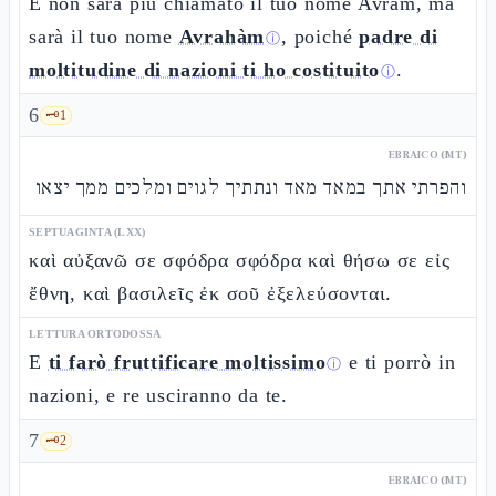
E non sarà più chiamato il tuo nome Avràm, ma
sarà il tuo nome
Avrahàm
, poiché
padre di
ⓘ
moltitudine di nazioni ti ho costituito
.
ⓘ
6
🗝️
1
EBRAICO (MT)
והפרתי אתך במאד מאד ונתתיך לגוים ומלכים ממך יצאו
SEPTUAGINTA (LXX)
καὶ αὐξανῶ σε σφόδρα σφόδρα καὶ θήσω σε εἰς
ἔθνη, καὶ βασιλεῖς ἐκ σοῦ ἐξελεύσονται.
LETTURA ORTODOSSA
E
ti farò fruttificare moltissimo
e ti porrò in
ⓘ
nazioni, e re usciranno da te.
7
🗝️
2
EBRAICO (MT)