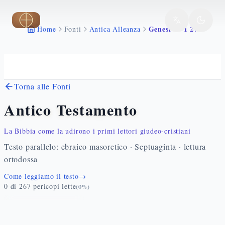
Vai al contenuto principale
Genesi 17 1 27
Home
Fonti
Antica Alleanza
Torna alle Fonti
Antico Testamento
La Bibbia come la udirono i primi lettori giudeo-cristiani
Testo parallelo: ebraico masoretico · Septuaginta · lettura
ortodossa
Come leggiamo il testo
→
0
di
267
pericopi lette
(
0
%)