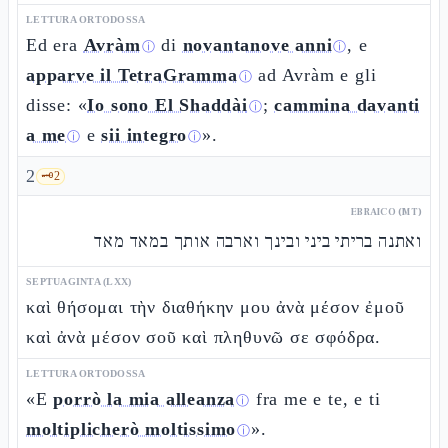
LETTURA ORTODOSSA
Ed era
Avràm
di
novantanove anni
, e
ⓘ
ⓘ
apparve il TetraGramma
ad Avràm e gli
ⓘ
disse: «
Io sono El Shaddài
;
cammina davanti
ⓘ
a me
e
sii integro
».
ⓘ
ⓘ
2
🗝️
2
EBRAICO (MT)
ואתנה בריתי ביני ובינך וארבה אותך במאד מאד
SEPTUAGINTA (LXX)
καὶ θήσομαι τὴν διαθήκην μου ἀνὰ μέσον ἐμοῦ
καὶ ἀνὰ μέσον σοῦ καὶ πληθυνῶ σε σφόδρα.
LETTURA ORTODOSSA
«E
porrò la mia alleanza
fra me e te, e ti
ⓘ
moltiplicherò moltissimo
».
ⓘ