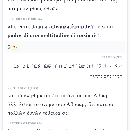
πατὴρ πλήθους ἐθνῶν.
LETTURA ORTODOSSA
«Io, ecco,
la mia alleanza è con te
, e sarai
ⓘ
padre di una moltitudine di nazioni
.
ⓘ
5
🗝️
2
EBRAICO (MT)
ולא יקרא עוד את שמך אברם והיה שמך אברהם כי אב
המון גוים נתתיך
SEPTUAGINTA (LXX)
καὶ οὐ κληθήσεται ἔτι τὸ ὄνομά σου Αβραμ,
ἀλλ’ ἔσται τὸ ὄνομά σου Αβρααμ, ὅτι πατέρα
πολλῶν ἐθνῶν τέθεικά σε.
LETTURA ORTODOSSA