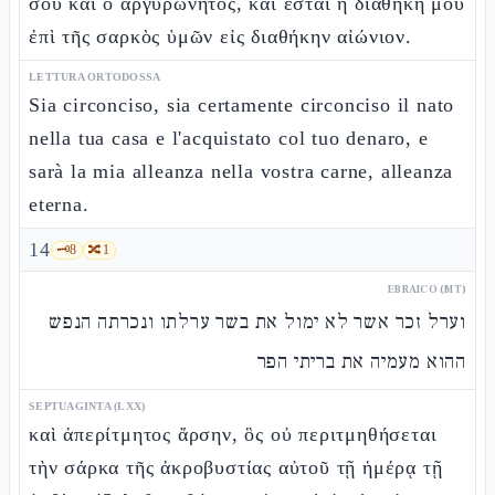
σου καὶ ὁ ἀργυρώνητος, καὶ ἔσται ἡ διαθήκη μου
ἐπὶ τῆς σαρκὸς ὑμῶν εἰς διαθήκην αἰώνιον.
LETTURA ORTODOSSA
Sia circonciso, sia certamente circonciso il nato
nella tua casa e l'acquistato col tuo denaro, e
sarà la mia alleanza nella vostra carne, alleanza
eterna.
14
🗝️
8
🔀
1
EBRAICO (MT)
וערל זכר אשר לא ימול את בשר ערלתו ונכרתה הנפש
ההוא מעמיה את בריתי הפר
SEPTUAGINTA (LXX)
καὶ ἀπερίτμητος ἄρσην, ὃς οὐ περιτμηθήσεται
τὴν σάρκα τῆς ἀκροβυστίας αὐτοῦ τῇ ἡμέρᾳ τῇ