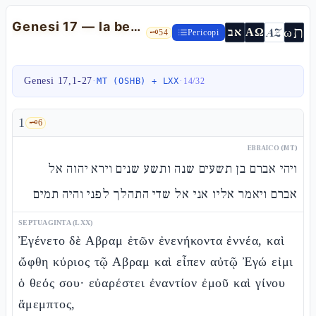
Genesi 17 — la berìt milàh, la metanomasia, El Shaddài
ת
AZ
ω
אב
ΑΩ
🗝️
54
Pericopi
Genesi 17,1-27
·
·
MT (OSHB) + LXX
14
/
32
1
🗝️
6
EBRAICO (MT)
ויהי אברם בן תשעים שנה ותשע שנים וירא יהוה אל
אברם ויאמר אליו אני אל שדי התהלך לפני והיה תמים
SEPTUAGINTA (LXX)
Ἐγένετο δὲ Αβραμ ἐτῶν ἐνενήκοντα ἐννέα, καὶ
ὤφθη κύριος τῷ Αβραμ καὶ εἶπεν αὐτῷ Ἐγώ εἰμι
ὁ θεός σου· εὐαρέστει ἐναντίον ἐμοῦ καὶ γίνου
ἄμεμπτος,