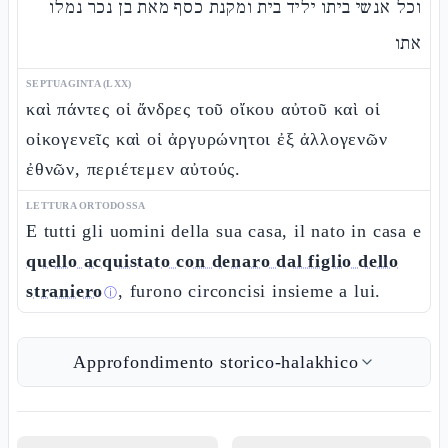
וכל אנשי ביתו יליד בית ומקנת כסף מאת בן נכר נמלו
אתו
SEPTUAGINTA (LXX)
καὶ πάντες οἱ ἄνδρες τοῦ οἴκου αὐτοῦ καὶ οἱ
οἰκογενεῖς καὶ οἱ ἀργυρώνητοι ἐξ ἀλλογενῶν
ἐθνῶν, περιέτεμεν αὐτούς.
LETTURA ORTODOSSA
E tutti gli uomini della sua casa, il nato in casa e
quello acquistato con denaro dal figlio dello
straniero
, furono circoncisi insieme a lui.
ⓘ
Approfondimento storico-halakhico