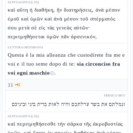
SEPTUAGINTA (LXX)
καὶ αὕτη ἡ διαθήκη, ἣν διατηρήσεις, ἀνὰ μέσον
ἐμοῦ καὶ ὑμῶν καὶ ἀνὰ μέσον τοῦ σπέρματός
σου μετὰ σὲ εἰς τὰς γενεὰς αὐτῶν·
περιτμηθήσεται ὑμῶν πᾶν ἀρσενικόν,
LETTURA ORTODOSSA
Questa è la mia alleanza che custodirete fra me e
voi e il tuo seme dopo di te:
sia circonciso fra
voi ogni maschio
.
ⓘ
11
🗝️
2
EBRAICO (MT)
ונמלתם את בשר ערלתכם והיה לאות ברית ביני וביניכם
SEPTUAGINTA (LXX)
καὶ περιτμηθήσεσθε τὴν σάρκα τῆς ἀκροβυστίας
ὑμῶν, καὶ ἔσται ἐν σημείῳ διαθήκης ἀνὰ μέσον