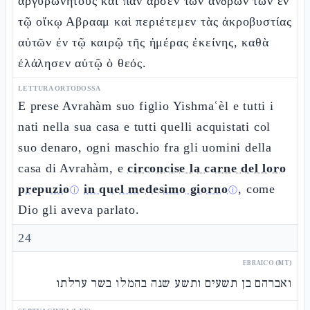
ἀργυρωνήτους καὶ πᾶν ἄρσεν τῶν ἀνδρῶν τῶν ἐν
τῷ οἴκῳ Αβρααμ καὶ περιέτεμεν τὰς ἀκροβυστίας
αὐτῶν ἐν τῷ καιρῷ τῆς ἡμέρας ἐκείνης, καθὰ
ἐλάλησεν αὐτῷ ὁ θεός.
LETTURA ORTODOSSA
E prese Avrahàm suo figlio Yishmaʿèl e tutti i
nati nella sua casa e tutti quelli acquistati col
suo denaro, ogni maschio fra gli uomini della
casa di Avrahàm, e
circoncise la carne del loro
prepuzio
in quel medesimo giorno
, come
ⓘ
ⓘ
Dio gli aveva parlato.
24
EBRAICO (MT)
ואברהם בן תשעים ותשע שנה בהמלו בשר ערלתו