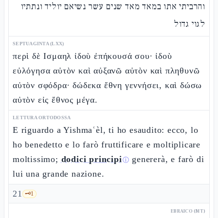
והרביתי אתו במאד מאד שנים עשר נשיאם יוליד ונתתיו
לגוי גדול
SEPTUAGINTA (LXX)
περὶ δὲ Ισμαηλ ἰδοὺ ἐπήκουσά σου· ἰδοὺ
εὐλόγησα αὐτὸν καὶ αὐξανῶ αὐτὸν καὶ πληθυνῶ
αὐτὸν σφόδρα· δώδεκα ἔθνη γεννήσει, καὶ δώσω
αὐτὸν εἰς ἔθνος μέγα.
LETTURA ORTODOSSA
E riguardo a Yishmaʿèl, ti ho esaudito: ecco, lo
ho benedetto e lo farò fruttificare e moltiplicare
moltissimo;
dodici principi
genererà, e farò di
ⓘ
lui una grande nazione.
21
🗝️
1
EBRAICO (MT)