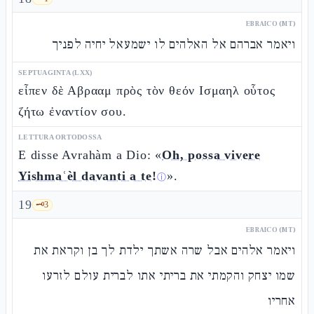
EBRAICO (MT)
ויאמר אברהם אל האלהים לו ישמעאל יחיה לפניך
SEPTUAGINTA (LXX)
εἶπεν δὲ Αβρααμ πρὸς τὸν θεόν Ισμαηλ οὗτος
ζήτω ἐναντίον σου.
LETTURA ORTODOSSA
E disse Avrahàm a Dio: «
Oh, possa vivere
Yishmaʿèl davanti a te!
».
ⓘ
19
🗝️
3
EBRAICO (MT)
ויאמר אלהים אבל שרה אשתך ילדת לך בן וקראת את
שמו יצחק והקמתי את בריתי אתו לברית עולם לזרעו
אחריו