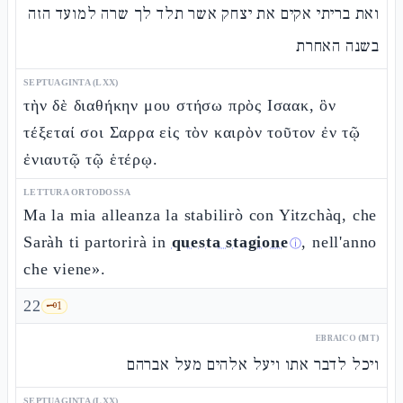
ואת בריתי אקים את יצחק אשר תלד לך שרה למועד הזה
בשנה האחרת
SEPTUAGINTA (LXX)
τὴν δὲ διαθήκην μου στήσω πρὸς Ισαακ, ὃν
τέξεταί σοι Σαρρα εἰς τὸν καιρὸν τοῦτον ἐν τῷ
ἐνιαυτῷ τῷ ἑτέρῳ.
LETTURA ORTODOSSA
Ma la mia alleanza la stabilirò con Yitzchàq, che
Saràh ti partorirà in
questa stagione
, nell'anno
ⓘ
che viene».
22
🗝️
1
EBRAICO (MT)
ויכל לדבר אתו ויעל אלהים מעל אברהם
SEPTUAGINTA (LXX)