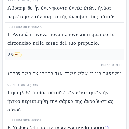
SEPTUAGINTA (LXX)
Αβρααμ δὲ ἦν ἐνενήκοντα ἐννέα ἐτῶν, ἡνίκα
περιέτεμεν τὴν σάρκα τῆς ἀκροβυστίας αὐτοῦ·
LETTURA ORTODOSSA
E Avrahàm aveva novantanove anni quando fu
circonciso nella carne del suo prepuzio.
25
🗝️
1
EBRAICO (MT)
וישמעאל בנו בן שלש עשרה שנה בהמלו את בשר ערלתו
SEPTUAGINTA (LXX)
Ισμαηλ δὲ ὁ υἱὸς αὐτοῦ ἐτῶν δέκα τριῶν ἦν,
ἡνίκα περιετμήθη τὴν σάρκα τῆς ἀκροβυστίας
αὐτοῦ.
LETTURA ORTODOSSA
E Yishmaʿèl suo figlio aveva
tredici anni
ⓘ