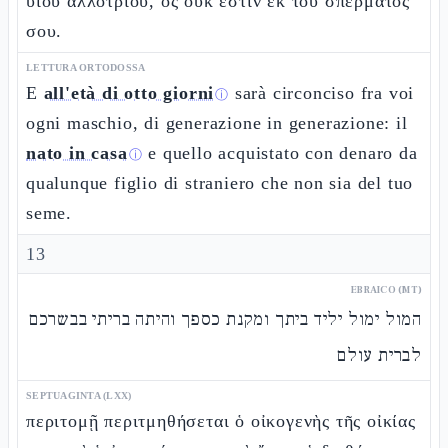
υἱοῦ ἀλλοτρίου, ὃς οὐκ ἔστιν ἐκ τοῦ σπέρματός
σου.
LETTURA ORTODOSSA
E
all'età di otto giorni
sarà circonciso fra voi
ⓘ
ogni maschio, di generazione in generazione: il
nato in casa
e quello acquistato con denaro da
ⓘ
qualunque figlio di straniero che non sia del tuo
seme.
13
EBRAICO (MT)
המול ימול יליד ביתך ומקנת כספך והיתה בריתי בבשרכם
לברית עולם
SEPTUAGINTA (LXX)
περιτομῇ περιτμηθήσεται ὁ οἰκογενὴς τῆς οἰκίας