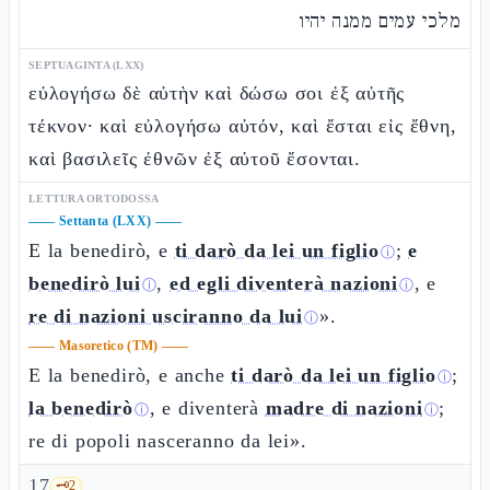
מלכי עמים ממנה יהיו
SEPTUAGINTA (LXX)
εὐλογήσω δὲ αὐτὴν καὶ δώσω σοι ἐξ αὐτῆς
τέκνον· καὶ εὐλογήσω αὐτόν, καὶ ἔσται εἰς ἔθνη,
καὶ βασιλεῖς ἐθνῶν ἐξ αὐτοῦ ἔσονται.
LETTURA ORTODOSSA
——
Settanta (LXX)
——
E la benedirò, e
ti darò da lei un figlio
;
e
ⓘ
benedirò lui
,
ed egli diventerà nazioni
, e
ⓘ
ⓘ
re di nazioni usciranno da lui
».
ⓘ
——
Masoretico (TM)
——
E la benedirò, e anche
ti darò da lei un figlio
;
ⓘ
la benedirò
, e diventerà
madre di nazioni
;
ⓘ
ⓘ
re di popoli nasceranno da lei».
17
🗝️
2