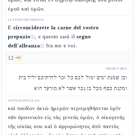
ἐμοῦ καὶ ὑμῶν.
LETTURA ORTODOSSA
E
circonciderete la carne del vostro
prepuzio
, e questo sarà il
segno
ⓘ
dell'alleanza
fra me e voi.
ⓘ
12
🗝️
2
EBRAICO (MT)
ובן שמנת ימים ימול לכם כל זכר לדרתיכם יליד בית
ומקנת כסף מכל בן נכר אשר לא מזרעך הוא
SEPTUAGINTA (LXX)
καὶ παιδίον ὀκτὼ ἡμερῶν περιτμηθήσεται ὑμῖν
πᾶν ἀρσενικὸν εἰς τὰς γενεὰς ὑμῶν, ὁ οἰκογενὴς
τῆς οἰκίας σου καὶ ὁ ἀργυρώνητος ἀπὸ παντὸς