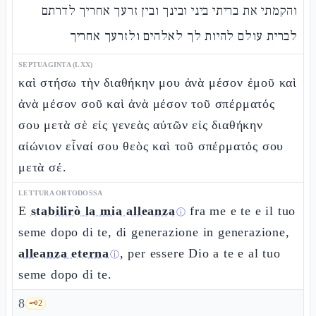
והקמתי את בריתי ביני ובינך ובין זרעך אחריך לדרתם
לברית עולם להיות לך לאלהים ולזרעך אחריך
SEPTUAGINTA (LXX)
καὶ στήσω τὴν διαθήκην μου ἀνὰ μέσον ἐμοῦ καὶ
ἀνὰ μέσον σοῦ καὶ ἀνὰ μέσον τοῦ σπέρματός
σου μετὰ σὲ εἰς γενεὰς αὐτῶν εἰς διαθήκην
αἰώνιον εἶναί σου θεὸς καὶ τοῦ σπέρματός σου
μετὰ σέ.
LETTURA ORTODOSSA
E
stabilirò la mia alleanza
fra me e te e il tuo
ⓘ
seme dopo di te, di generazione in generazione,
alleanza eterna
, per essere Dio a te e al tuo
ⓘ
seme dopo di te.
8
🗝️
2