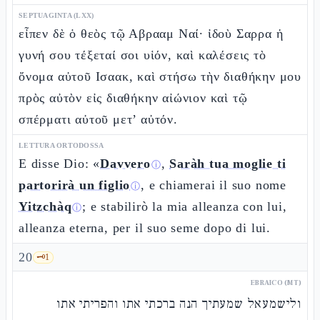
SEPTUAGINTA (LXX)
εἶπεν δὲ ὁ θεὸς τῷ Αβρααμ Ναί· ἰδοὺ Σαρρα ἡ
γυνή σου τέξεταί σοι υἱόν, καὶ καλέσεις τὸ
ὄνομα αὐτοῦ Ισαακ, καὶ στήσω τὴν διαθήκην μου
πρὸς αὐτὸν εἰς διαθήκην αἰώνιον καὶ τῷ
σπέρματι αὐτοῦ μετ’ αὐτόν.
LETTURA ORTODOSSA
E disse Dio: «
Davvero
,
Saràh tua moglie ti
ⓘ
partorirà un figlio
, e chiamerai il suo nome
ⓘ
Yitzchàq
; e stabilirò la mia alleanza con lui,
ⓘ
alleanza eterna, per il suo seme dopo di lui.
20
🗝️
1
EBRAICO (MT)
ולישמעאל שמעתיך הנה ברכתי אתו והפריתי אתו