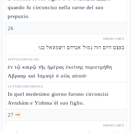
quando fu circonciso nella carne del suo
prepuzio.
26
EBRAICO (MT)
בעצם היום הזה נמול אברהם וישמעאל בנו
SEPTUAGINTA (LXX)
ἐν τῷ καιρῷ τῆς ἡμέρας ἐκείνης περιετμήθη
Αβρααμ καὶ Ισμαηλ ὁ υἱὸς αὐτοῦ·
LETTURA ORTODOSSA
In quel medesimo giorno furono circoncisi
Avrahàm e Yishmaʿèl suo figlio.
27
🗝️
1
EBRAICO (MT)