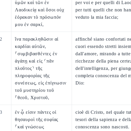
ὑμῶν καὶ τῶν ἐν
per voi e per quelli di Lao
Λαοδικείᾳ καὶ ὅσοι οὐχ
per tutti quelli che non ha
ἑόρακαν τὸ πρόσωπόν
veduto la mia faccia;
μου ἐν σαρκί,
2
ἵνα παρακληθῶσιν αἱ
affinché siano confortati n
καρδίαι αὐτῶν,
cuori essendo stretti insie
⸀συμβιβασθέντες ἐν
dall'amore, mirando a tutte
ἀγάπῃ καὶ εἰς ⸂πᾶν
ricchezze della piena certe
πλοῦτος⸃ τῆς
dell'intelligenza, per giung
πληροφορίας τῆς
completa conoscenza del m
συνέσεως, εἰς ἐπίγνωσιν
Dio:
τοῦ μυστηρίου τοῦ
⸀θεοῦ, Χριστοῦ,
3
ἐν ᾧ εἰσιν πάντες οἱ
cioè di Cristo, nel quale tut
θησαυροὶ τῆς σοφίας
tesori della sapienza e dell
⸀καὶ γνώσεως
conoscenza sono nascosti.