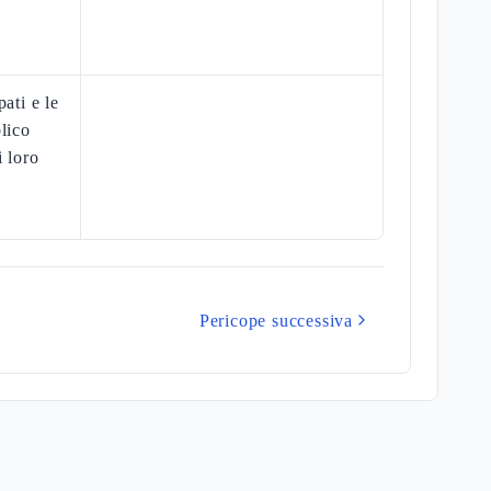
ati e le
lico
i loro
Pericope successiva