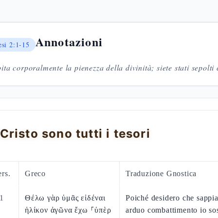
Annotazioni
esi
2:1-15
bita corporalmente la pienezza della divinità; siete stati sepolti
 Cristo sono tutti i tesori
rs.
Greco
Traduzione Gnostica
1
Θέλω γὰρ ὑμᾶς εἰδέναι
Poiché desidero che sappia
ἡλίκον ἀγῶνα ἔχω ⸀ὑπὲρ
arduo combattimento io so