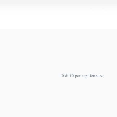
0
di
10
pericopi lette
(
0
%)