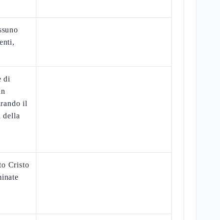
essuno
enti,
 di
in
irando il
 della
o Cristo
minate