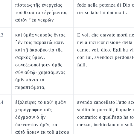
πίστεως τῆς ἐνεργείας
fede nella potenza di Dio 
τοῦ θεοῦ τοῦ ἐγείραντος
risuscitato lui dai morti.
αὐτὸν ⸀ἐκ νεκρῶν·
13
καὶ ὑμᾶς νεκροὺς ὄντας
E voi, che eravate morti ne'
⸀ἐν τοῖς παραπτώμασιν
nella incirconcisione della
καὶ τῇ ἀκροβυστίᾳ τῆς
carne, voi, dico, Egli ha vi
σαρκὸς ὑμῶν,
con lui, avendoci perdonato
συνεζωοποίησεν ὑμᾶς
falli,
σὺν αὐτῷ· χαρισάμενος
ἡμῖν πάντα τὰ
παραπτώματα,
14
ἐξαλείψας τὸ καθ’ ἡμῶν
avendo cancellato l'atto ac
χειρόγραφον τοῖς
scritto in precetti, il quale 
δόγμασιν ὃ ἦν
contrario; e quell'atto ha to
ὑπεναντίον ἡμῖν, καὶ
mezzo, inchiodandolo sulla
αὐτὸ ἦρκεν ἐκ τοῦ μέσου