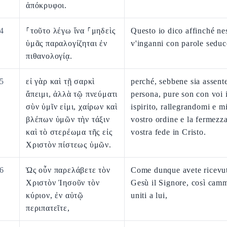
ἀπόκρυφοι.
4
⸀τοῦτο λέγω ἵνα ⸀μηδεὶς
Questo io dico affinché n
ὑμᾶς παραλογίζηται ἐν
v'inganni con parole seduc
πιθανολογίᾳ.
5
εἰ γὰρ καὶ τῇ σαρκὶ
perché, sebbene sia assente
ἄπειμι, ἀλλὰ τῷ πνεύματι
persona, pure son con voi 
σὺν ὑμῖν εἰμι, χαίρων καὶ
ispirito, rallegrandomi e m
βλέπων ὑμῶν τὴν τάξιν
vostro ordine e la fermezza
καὶ τὸ στερέωμα τῆς εἰς
vostra fede in Cristo.
Χριστὸν πίστεως ὑμῶν.
6
Ὡς οὖν παρελάβετε τὸν
Come dunque avete ricevut
Χριστὸν Ἰησοῦν τὸν
Gesù il Signore, così cam
κύριον, ἐν αὐτῷ
uniti a lui,
περιπατεῖτε,