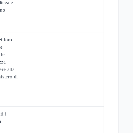
dicea e
nno
ei loro
me
 le
zza
ere alla
istero di
ti i
a