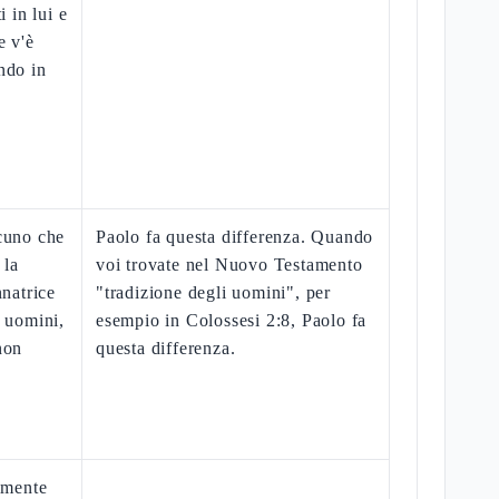
i in lui e
e v'è
ndo in
cuno che
Paolo fa questa differenza. Quando
 la
voi trovate nel Nuovo Testamento
nnatrice
"tradizione degli uomini", per
i uomini,
esempio in Colossesi 2:8, Paolo fa
non
questa differenza.
almente