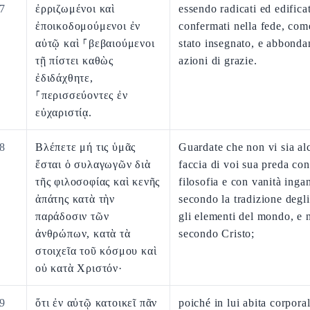
7
ἐρριζωμένοι καὶ
essendo radicati ed edificat
ἐποικοδομούμενοι ἐν
confermati nella fede, com
αὐτῷ καὶ ⸀βεβαιούμενοι
stato insegnato, e abbonda
τῇ πίστει καθὼς
azioni di grazie.
ἐδιδάχθητε,
⸀περισσεύοντες ἐν
εὐχαριστίᾳ.
8
Βλέπετε μή τις ὑμᾶς
Guardate che non vi sia al
ἔσται ὁ συλαγωγῶν διὰ
faccia di voi sua preda con
τῆς φιλοσοφίας καὶ κενῆς
filosofia e con vanità inga
ἀπάτης κατὰ τὴν
secondo la tradizione degl
παράδοσιν τῶν
gli elementi del mondo, e 
ἀνθρώπων, κατὰ τὰ
secondo Cristo;
στοιχεῖα τοῦ κόσμου καὶ
οὐ κατὰ Χριστόν·
9
ὅτι ἐν αὐτῷ κατοικεῖ πᾶν
poiché in lui abita corpor