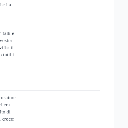
che ha
 falli e
 vostra
vificati
 tutti i
cusatore
ci era
lto di
 croce;