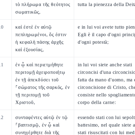
τὸ πλήρωμα τῆς θεότητος
tutta la pienezza della Deit
σωματικῶς,
10
καὶ ἐστὲ ἐν αὐτῷ
e in lui voi avete tutto pi
πεπληρωμένοι, ὅς ἐστιν
Egli è il capo d'ogni princ
ἡ κεφαλὴ πάσης ἀρχῆς
d'ogni potestà;
καὶ ἐξουσίας,
11
ἐν ᾧ καὶ περιετμήθητε
in lui voi siete anche stati
περιτομῇ ἀχειροποιήτῳ
circoncisi d'una circoncis
ἐν τῇ ἀπεκδύσει τοῦ
fatta da mano d'uomo, ma 
⸀σώματος τῆς σαρκός, ἐν
circoncisione di Cristo, ch
τῇ περιτομῇ τοῦ
consiste nello spogliament
Χριστοῦ,
corpo della carne:
12
συνταφέντες αὐτῷ ἐν τῷ
essendo stati con lui sepolt
⸀βαπτισμῷ, ἐν ᾧ καὶ
battesimo, nel quale siete 
συνηγέρθητε διὰ τῆς
stati risuscitati con lui med