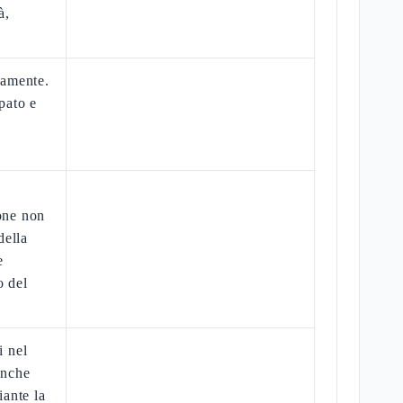
à,
enamente.
ipato e
ione non
della
e
o del
i nel
anche
iante la