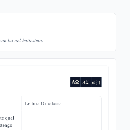
 con lui nel battesimo.
ת
AZ
ω
ΑΩ
Lettura Ortodossa
te qual
stengo