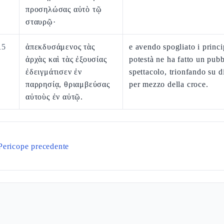
προσηλώσας αὐτὸ τῷ
σταυρῷ·
15
ἀπεκδυσάμενος τὰς
e avendo spogliato i princip
ἀρχὰς καὶ τὰς ἐξουσίας
potestà ne ha fatto un pubb
ἐδειγμάτισεν ἐν
spettacolo, trionfando su d
παρρησίᾳ, θριαμβεύσας
per mezzo della croce.
αὐτοὺς ἐν αὐτῷ.
Pericope precedente