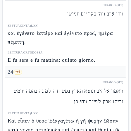
EBRAICO (MT)
ויהי ערב ויהי בקר יום חמישי
SEPTUAGINTA (LXX)
καὶ ἐγένετο ἑσπέρα καὶ ἐγένετο πρωί, ἡμέρα
πέμπτη.
LETTURA ORTODOSSA
E fu sera e fu mattina: quinto giorno.
24
🗝️
1
EBRAICO (MT)
ויאמר אלהים תוצא הארץ נפש חיה למינה בהמה ורמש
וחיתו ארץ למינה ויהי כן
SEPTUAGINTA (LXX)
Καὶ εἶπεν ὁ θεός Ἐξαγαγέτω ἡ γῆ ψυχὴν ζῶσαν
κατὰ γένος, τετράποδα καὶ ἑρπετὰ καὶ θηρία τῆς