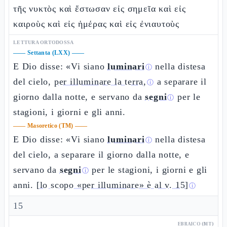
τῆς νυκτὸς καὶ ἔστωσαν εἰς σημεῖα καὶ εἰς
καιροὺς καὶ εἰς ἡμέρας καὶ εἰς ἐνιαυτοὺς
LETTURA ORTODOSSA
——
Settanta (LXX)
——
E Dio disse: «Vi siano
luminari
nella distesa
ⓘ
del cielo,
per illuminare la terra,
a separare il
ⓘ
giorno dalla notte, e servano da
segni
per le
ⓘ
stagioni, i giorni e gli anni.
——
Masoretico (TM)
——
E Dio disse: «Vi siano
luminari
nella distesa
ⓘ
del cielo, a separare il giorno dalla notte, e
servano da
segni
per le stagioni, i giorni e gli
ⓘ
anni.
[lo scopo «per illuminare» è al v. 15]
ⓘ
15
EBRAICO (MT)