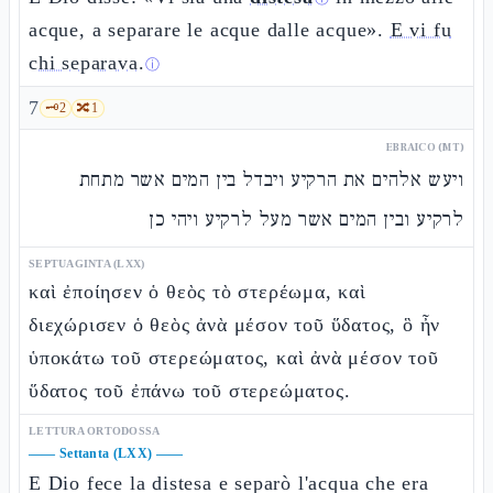
acque, a separare le acque dalle acque».
E vi fu
chi separava.
ⓘ
7
🗝️
2
🔀
1
EBRAICO (MT)
ויעש אלהים את הרקיע ויבדל בין המים אשר מתחת
לרקיע ובין המים אשר מעל לרקיע ויהי כן
SEPTUAGINTA (LXX)
καὶ ἐποίησεν ὁ θεὸς τὸ στερέωμα, καὶ
διεχώρισεν ὁ θεὸς ἀνὰ μέσον τοῦ ὕδατος, ὃ ἦν
ὑποκάτω τοῦ στερεώματος, καὶ ἀνὰ μέσον τοῦ
ὕδατος τοῦ ἐπάνω τοῦ στερεώματος.
LETTURA ORTODOSSA
——
Settanta (LXX)
——
E Dio fece la distesa e separò l'acqua che era