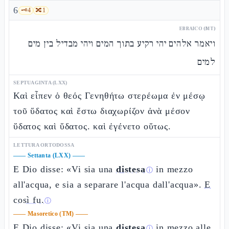
6
🗝️
4
🔀
1
EBRAICO (MT)
ויאמר אלהים יהי רקיע בתוך המים ויהי מבדיל בין מים
למים
SEPTUAGINTA (LXX)
Καὶ εἶπεν ὁ θεός Γενηθήτω στερέωμα ἐν μέσῳ
τοῦ ὕδατος καὶ ἔστω διαχωρίζον ἀνὰ μέσον
ὕδατος καὶ ὕδατος. καὶ ἐγένετο οὕτως.
LETTURA ORTODOSSA
——
Settanta (LXX)
——
E Dio disse: «Vi sia una
distesa
in mezzo
ⓘ
all'acqua, e sia a separare l'acqua dall'acqua».
E
così fu.
ⓘ
——
Masoretico (TM)
——
E Dio disse: «Vi sia una
distesa
in mezzo alle
ⓘ