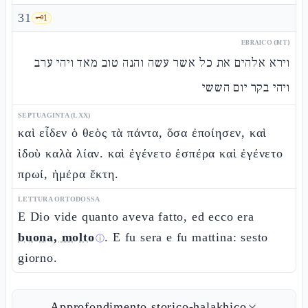
31
🗝️
1
EBRAICO (MT)
וירא אלהים את כל אשר עשה והנה טוב מאד ויהי ערב
ויהי בקר יום הששי
SEPTUAGINTA (LXX)
καὶ εἶδεν ὁ θεὸς τὰ πάντα, ὅσα ἐποίησεν, καὶ
ἰδοὺ καλὰ λίαν. καὶ ἐγένετο ἑσπέρα καὶ ἐγένετο
πρωί, ἡμέρα ἕκτη.
LETTURA ORTODOSSA
E Dio vide quanto aveva fatto, ed ecco era
buona, molto
. E fu sera e fu mattina: sesto
ⓘ
giorno.
Approfondimento storico-halakhico