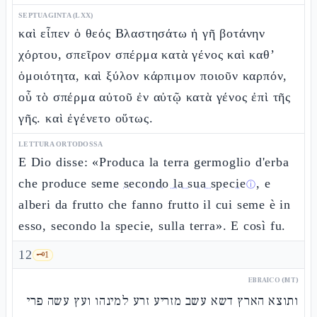
SEPTUAGINTA (LXX)
καὶ εἶπεν ὁ θεός Βλαστησάτω ἡ γῆ βοτάνην
χόρτου, σπεῖρον σπέρμα κατὰ γένος καὶ καθ’
ὁμοιότητα, καὶ ξύλον κάρπιμον ποιοῦν καρπόν,
οὗ τὸ σπέρμα αὐτοῦ ἐν αὐτῷ κατὰ γένος ἐπὶ τῆς
γῆς. καὶ ἐγένετο οὕτως.
LETTURA ORTODOSSA
E Dio disse: «Produca la terra germoglio d'erba
che produce seme
secondo la sua specie
, e
ⓘ
alberi da frutto che fanno frutto il cui seme è in
esso, secondo la specie, sulla terra». E così fu.
12
🗝️
1
EBRAICO (MT)
ותוצא הארץ דשא עשב מזריע זרע למינהו ועץ עשה פרי