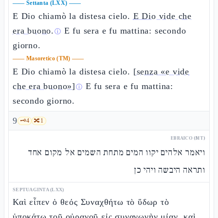
——
Settanta (LXX)
——
E Dio chiamò la distesa cielo.
E Dio vide che
era buono.
E fu sera e fu mattina: secondo
ⓘ
giorno.
——
Masoretico (TM)
——
E Dio chiamò la distesa cielo.
[senza «e vide
che era buono»]
E fu sera e fu mattina:
ⓘ
secondo giorno.
9
🗝️
4
🔀
1
EBRAICO (MT)
ויאמר אלהים יקוו המים מתחת השמים אל מקום אחד
ותראה היבשה ויהי כן
SEPTUAGINTA (LXX)
Καὶ εἶπεν ὁ θεός Συναχθήτω τὸ ὕδωρ τὸ
ὑποκάτω τοῦ οὐρανοῦ εἰς συναγωγὴν μίαν, καὶ