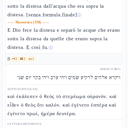
sotto la distesa dall'acqua che era sopra la
distesa.
[senza formula finale]
ⓘ
——
Masoretico (TM)
——
E Dio fece la distesa e separò le acque che erano
sotto la distesa da quelle che erano sopra la
distesa.
E così fu.
ⓘ
8
🗝️
2
🔀
1
📜
1
EBRAICO (MT)
ויקרא אלהים לרקיע שמים ויהי ערב ויהי בקר יום שני
SEPTUAGINTA (LXX)
καὶ ἐκάλεσεν ὁ θεὸς τὸ στερέωμα οὐρανόν. καὶ
εἶδεν ὁ θεὸς ὅτι καλόν. καὶ ἐγένετο ἑσπέρα καὶ
ἐγένετο πρωί, ἡμέρα δευτέρα.
LETTURA ORTODOSSA