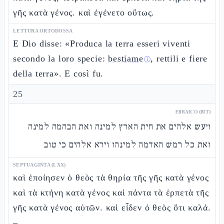
γῆς κατὰ γένος. καὶ ἐγένετο οὕτως.
LETTURA ORTODOSSA
E Dio disse: «Produca la terra esseri viventi
secondo la loro specie:
bestiame
, rettili e fiere
ⓘ
della terra». E così fu.
25
EBRAICO (MT)
ויעש אלהים את חית הארץ למינה ואת הבהמה למינה
ואת כל רמש האדמה למינהו וירא אלהים כי טוב
SEPTUAGINTA (LXX)
καὶ ἐποίησεν ὁ θεὸς τὰ θηρία τῆς γῆς κατὰ γένος
καὶ τὰ κτήνη κατὰ γένος καὶ πάντα τὰ ἑρπετὰ τῆς
γῆς κατὰ γένος αὐτῶν. καὶ εἶδεν ὁ θεὸς ὅτι καλά.
–