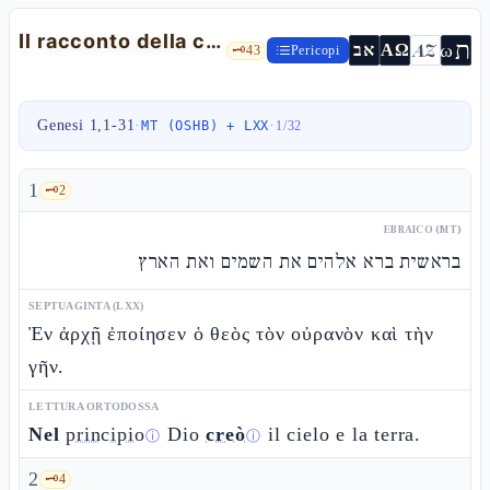
Il racconto della creazione — Gn 1,1-31
ת
AZ
ω
אב
ΑΩ
🗝️
43
Pericopi
Genesi 1,1-31
·
·
MT (OSHB) + LXX
1
/
32
1
🗝️
2
EBRAICO (MT)
בראשית ברא אלהים את השמים ואת הארץ
SEPTUAGINTA (LXX)
Ἐν ἀρχῇ ἐποίησεν ὁ θεὸς τὸν οὐρανὸν καὶ τὴν
γῆν.
LETTURA ORTODOSSA
Nel
principio
Dio
creò
il cielo e la terra.
ⓘ
ⓘ
2
🗝️
4