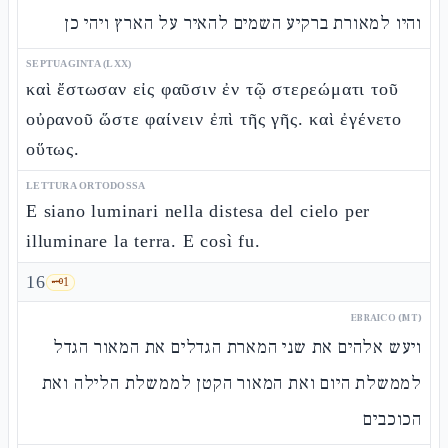
והיו למאורת ברקיע השמים להאיר על הארץ ויהי כן
SEPTUAGINTA (LXX)
καὶ ἔστωσαν εἰς φαῦσιν ἐν τῷ στερεώματι τοῦ
οὐρανοῦ ὥστε φαίνειν ἐπὶ τῆς γῆς. καὶ ἐγένετο
οὕτως.
LETTURA ORTODOSSA
E siano luminari nella distesa del cielo per
illuminare la terra. E così fu.
16
🗝️
1
EBRAICO (MT)
ויעש אלהים את שני המארת הגדלים את המאור הגדל
לממשלת היום ואת המאור הקטן לממשלת הלילה ואת
הכוכבים