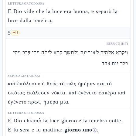
LETTURA ORTODOSSA
E Dio vide che la luce era buona, e separò la
luce dalla tenebra.
5
🗝️
1
EBRAICO (MT)
ויקרא אלהים לאור יום ולחשך קרא לילה ויהי ערב ויהי
בקר יום אחד
SEPTUAGINTA (LXX)
καὶ ἐκάλεσεν ὁ θεὸς τὸ φῶς ἡμέραν καὶ τὸ
σκότος ἐκάλεσεν νύκτα. καὶ ἐγένετο ἑσπέρα καὶ
ἐγένετο πρωί, ἡμέρα μία.
LETTURA ORTODOSSA
E Dio chiamò la luce giorno e la tenebra notte.
E fu sera e fu mattina:
giorno uno
.
ⓘ