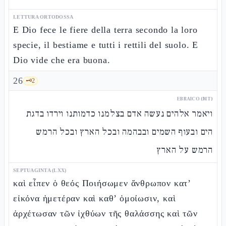
LETTURA ORTODOSSA
E Dio fece le fiere della terra secondo la loro
specie, il bestiame e tutti i rettili del suolo. E
Dio vide che era buona.
26
🗝️
2
EBRAICO (MT)
ויאמר אלהים נעשה אדם בצלמנו כדמותנו וירדו בדגת
הים ובעוף השמים ובבהמה ובכל הארץ ובכל הרמש
הרמש על הארץ
SEPTUAGINTA (LXX)
καὶ εἶπεν ὁ θεός Ποιήσωμεν ἄνθρωπον κατ’
εἰκόνα ἡμετέραν καὶ καθ’ ὁμοίωσιν, καὶ
ἀρχέτωσαν τῶν ἰχθύων τῆς θαλάσσης καὶ τῶν