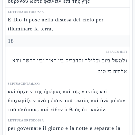
οὐρανοῦ ὥστε φαίνειν ἐπὶ τῆς γῆς
LETTURA ORTODOSSA
E Dio li pose nella distesa del cielo per
illuminare la terra,
18
EBRAICO (MT)
ולמשל ביום ובלילה ולהבדיל בין האור ובין החשך וירא
אלהים כי טוב
SEPTUAGINTA (LXX)
καὶ ἄρχειν τῆς ἡμέρας καὶ τῆς νυκτὸς καὶ
διαχωρίζειν ἀνὰ μέσον τοῦ φωτὸς καὶ ἀνὰ μέσον
τοῦ σκότους. καὶ εἶδεν ὁ θεὸς ὅτι καλόν.
LETTURA ORTODOSSA
per governare il giorno e la notte e separare la