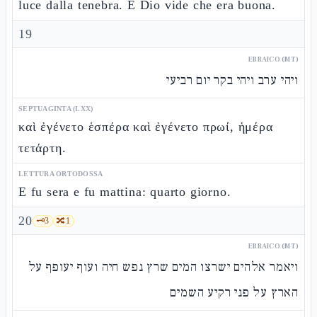
luce dalla tenebra. E Dio vide che era buona.
19
EBRAICO (MT)
ויהי ערב ויהי בקר יום רביעי
SEPTUAGINTA (LXX)
καὶ ἐγένετο ἑσπέρα καὶ ἐγένετο πρωί, ἡμέρα
τετάρτη.
LETTURA ORTODOSSA
E fu sera e fu mattina: quarto giorno.
20
🗝️
3
🔀
1
EBRAICO (MT)
ויאמר אלהים ישרצו המים שרץ נפש חיה ועוף יעופף על
הארץ על פני רקיע השמים