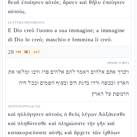
θεοῦ ἐποίησεν αὐτόν, ἄρσεν καὶ θῆλυ ἐποίησεν
αὐτούς.
LETTURA ORTODOSSA
E Dio creò l'uomo a sua immagine; a immagine
di Dio lo creò; maschio e femmina li creò.
28
🗝️
4
🔀
1
📜
5
EBRAICO (MT)
ויברך אתם אלהים ויאמר להם אלהים פרו ורבו ומלאו את
הארץ וכבשה ורדו בדגת הים ובעוף השמים ובכל חיה
הרמשת על הארץ
SEPTUAGINTA (LXX)
καὶ ηὐλόγησεν αὐτοὺς ὁ θεὸς λέγων Αὐξάνεσθε
καὶ πληθύνεσθε καὶ πληρώσατε τὴν γῆν καὶ
κατακυριεύσατε αὐτῆς καὶ ἄρχετε τῶν ἰχθύων