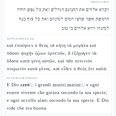
EBRAICO (MT)
ויברא אלהים את התנינם הגדלים ואת כל נפש החיה
הרמשת אשר שרצו המים למינהם ואת כל עוף כנף
למינהו וירא אלהים כי טוב
SEPTUAGINTA (LXX)
καὶ ἐποίησεν ὁ θεὸς τὰ κήτη τὰ μεγάλα καὶ
πᾶσαν ψυχὴν ζῴων ἑρπετῶν, ἃ ἐξήγαγεν τὰ
ὕδατα κατὰ γένη αὐτῶν, καὶ πᾶν πετεινὸν
πτερωτὸν κατὰ γένος. καὶ εἶδεν ὁ θεὸς ὅτι καλά.
LETTURA ORTODOSSA
E Dio
creò
i grandi
mostri marini
e ogni
ⓘ
ⓘ
essere vivente che guizza secondo la sua specie,
e ogni uccello alato secondo la sua specie. E Dio
vide che era buona.