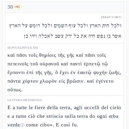
30
🗝️
1
EBRAICO (MT)
ולכל חית הארץ ולכל עוף השמים ולכל רומש על הארץ
אשר בו נפש חיה את כל ירק עשב לאכלה ויהי כן
SEPTUAGINTA (LXX)
καὶ πᾶσι τοῖς θηρίοις τῆς γῆς καὶ πᾶσι τοῖς
πετεινοῖς τοῦ οὐρανοῦ καὶ παντὶ ἑρπετῷ τῷ
ἕρποντι ἐπὶ τῆς γῆς, ὃ ἔχει ἐν ἑαυτῷ ψυχὴν ζωῆς,
πάντα χόρτον χλωρὸν εἰς βρῶσιν. καὶ ἐγένετο
οὕτως.
LETTURA ORTODOSSA
E a tutte le fiere della terra, agli uccelli del cielo
e a tutto ciò che striscia sulla terra do ogni
erba
verde
come cibo». E così fu.
ⓘ