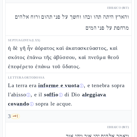
EBRAICO (MT)
והארץ היתה תהו ובהו וחשך על פני תהום ורוח אלהים
מרחפת על פני המים
SEPTUAGINTA (LXX)
ἡ δὲ γῆ ἦν ἀόρατος καὶ ἀκατασκεύαστος, καὶ
σκότος ἐπάνω τῆς ἀβύσσου, καὶ πνεῦμα θεοῦ
ἐπεφέρετο ἐπάνω τοῦ ὕδατος.
LETTURA ORTODOSSA
La terra era
informe e vuota
, e tenebra sopra
ⓘ
l'
abisso
, e il
soffio
di Dio
aleggiava
ⓘ
ⓘ
covando
sopra le acque.
ⓘ
3
🗝️
1
EBRAICO (MT)
ויאמר אלהים יהי אור ויהי אור