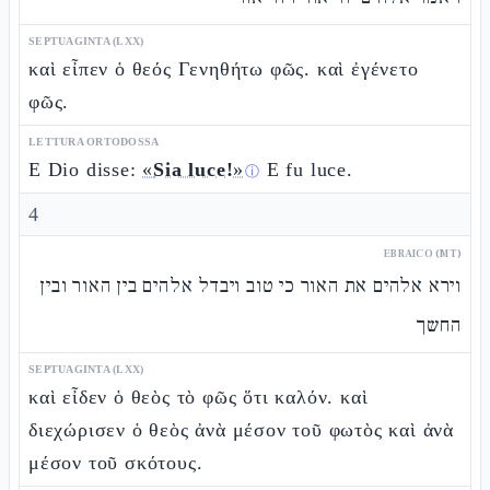
SEPTUAGINTA (LXX)
καὶ εἶπεν ὁ θεός Γενηθήτω φῶς. καὶ ἐγένετο
φῶς.
LETTURA ORTODOSSA
E Dio disse:
«
Sia luce!
»
E fu luce.
ⓘ
4
EBRAICO (MT)
וירא אלהים את האור כי טוב ויבדל אלהים בין האור ובין
החשך
SEPTUAGINTA (LXX)
καὶ εἶδεν ὁ θεὸς τὸ φῶς ὅτι καλόν. καὶ
διεχώρισεν ὁ θεὸς ἀνὰ μέσον τοῦ φωτὸς καὶ ἀνὰ
μέσον τοῦ σκότους.