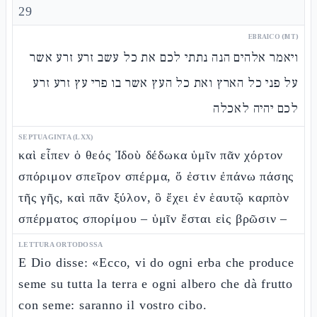
29
EBRAICO (MT)
ויאמר אלהים הנה נתתי לכם את כל עשב זרע זרע אשר
על פני כל הארץ ואת כל העץ אשר בו פרי עץ זרע זרע
לכם יהיה לאכלה
SEPTUAGINTA (LXX)
καὶ εἶπεν ὁ θεός Ἰδοὺ δέδωκα ὑμῖν πᾶν χόρτον
σπόριμον σπεῖρον σπέρμα, ὅ ἐστιν ἐπάνω πάσης
τῆς γῆς, καὶ πᾶν ξύλον, ὃ ἔχει ἐν ἑαυτῷ καρπὸν
σπέρματος σπορίμου – ὑμῖν ἔσται εἰς βρῶσιν –
LETTURA ORTODOSSA
E Dio disse: «Ecco, vi do ogni erba che produce
seme su tutta la terra e ogni albero che dà frutto
con seme: saranno il vostro cibo.