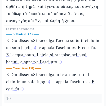
ὀφθήτω ἡ ξηρά. καὶ ἐγένετο οὕτως. καὶ συνήχθη
τὸ ὕδωρ τὸ ὑποκάτω τοῦ οὐρανοῦ εἰς τὰς
συναγωγὰς αὐτῶν, καὶ ὤφθη ἡ ξηρά.
LETTURA ORTODOSSA
——
Settanta (LXX)
——
E Dio disse: «Si raccolga l'acqua sotto il cielo in
un solo
bacino
e appaia l'asciutto». E così fu.
ⓘ
E l'acqua sotto il cielo si raccolse nei suoi
bacini, e apparve l'asciutto.
ⓘ
——
Masoretico (TM)
——
E Dio disse: «Si raccolgano le acque sotto il
cielo in un solo
luogo
e appaia l'asciutto».
E
ⓘ
così fu.
ⓘ
10