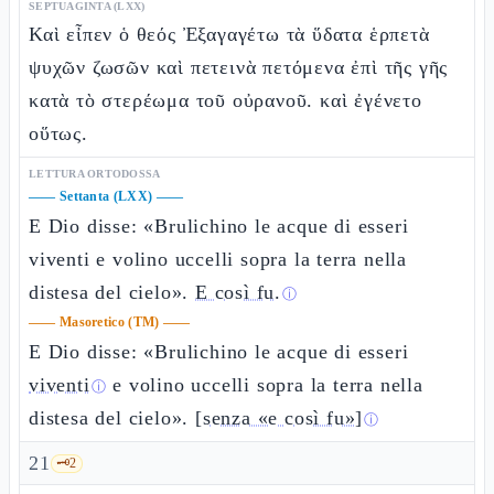
SEPTUAGINTA (LXX)
Καὶ εἶπεν ὁ θεός Ἐξαγαγέτω τὰ ὕδατα ἑρπετὰ
ψυχῶν ζωσῶν καὶ πετεινὰ πετόμενα ἐπὶ τῆς γῆς
κατὰ τὸ στερέωμα τοῦ οὐρανοῦ. καὶ ἐγένετο
οὕτως.
LETTURA ORTODOSSA
——
Settanta (LXX)
——
E Dio disse: «Brulichino le acque di esseri
viventi e volino uccelli sopra la terra nella
distesa del cielo».
E così fu.
ⓘ
——
Masoretico (TM)
——
E Dio disse: «Brulichino le acque di esseri
viventi
e volino uccelli sopra la terra nella
ⓘ
distesa del cielo».
[senza «e così fu»]
ⓘ
21
🗝️
2