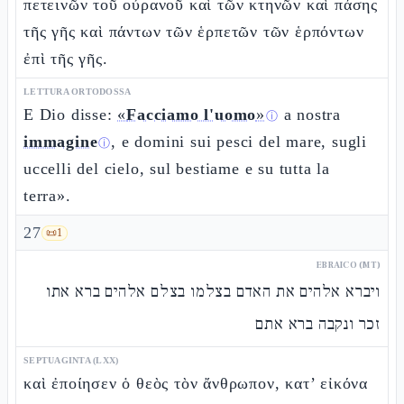
πετεινῶν τοῦ οὐρανοῦ καὶ τῶν κτηνῶν καὶ πάσης
τῆς γῆς καὶ πάντων τῶν ἑρπετῶν τῶν ἑρπόντων
ἐπὶ τῆς γῆς.
LETTURA ORTODOSSA
E Dio disse:
«
Facciamo l'uomo
»
a nostra
ⓘ
immagine
, e domini sui pesci del mare, sugli
ⓘ
uccelli del cielo, sul bestiame e su tutta la
terra».
27
📜
1
EBRAICO (MT)
ויברא אלהים את האדם בצלמו בצלם אלהים ברא אתו
זכר ונקבה ברא אתם
SEPTUAGINTA (LXX)
καὶ ἐποίησεν ὁ θεὸς τὸν ἄνθρωπον, κατ’ εἰκόνα