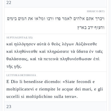
22
EBRAICO (MT)
ויברך אתם אלהים לאמר פרו ורבו ומלאו את המים בימים
והעוף ירב בארץ
SEPTUAGINTA (LXX)
καὶ ηὐλόγησεν αὐτὰ ὁ θεὸς λέγων Αὐξάνεσθε
καὶ πληθύνεσθε καὶ πληρώσατε τὰ ὕδατα ἐν ταῖς
θαλάσσαις, καὶ τὰ πετεινὰ πληθυνέσθωσαν ἐπὶ
τῆς γῆς.
LETTURA ORTODOSSA
E Dio li benedisse dicendo: «Siate fecondi e
moltiplicatevi e riempite le acque dei mari, e gli
uccelli si moltiplichino sulla terra».
23