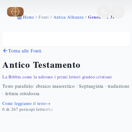
Vai al contenuto principale
Genesi 1 1 31
Home
Fonti
Antica Alleanza
Torna alle Fonti
Antico Testamento
La Bibbia come la udirono i primi lettori giudeo-cristiani
Testo parallelo: ebraico masoretico · Septuaginta · traduzione
· lettura ortodossa
Come leggiamo il testo
→
0
di
267
pericopi lette
(
0
%)