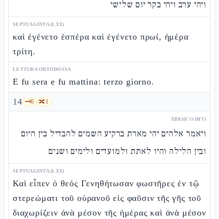
ויהי ערב ויהי בקר יום שלישי
SEPTUAGINTA (LXX)
καὶ ἐγένετο ἑσπέρα καὶ ἐγένετο πρωί, ἡμέρα
τρίτη.
LETTURA ORTODOSSA
E fu sera e fu mattina: terzo giorno.
14
🗝️
6
🔀
1
EBRAICO (MT)
ויאמר אלהים יהי מארת ברקיע השמים להבדיל בין היום
ובין הלילה והיו לאתת ולמועדים ולימים ושנים
SEPTUAGINTA (LXX)
Καὶ εἶπεν ὁ θεός Γενηθήτωσαν φωστῆρες ἐν τῷ
στερεώματι τοῦ οὐρανοῦ εἰς φαῦσιν τῆς γῆς τοῦ
διαχωρίζειν ἀνὰ μέσον τῆς ἡμέρας καὶ ἀνὰ μέσον