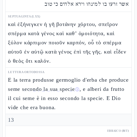
אשר זרעו בו למינהו וירא אלהים כי טוב
SEPTUAGINTA (LXX)
καὶ ἐξήνεγκεν ἡ γῆ βοτάνην χόρτου, σπεῖρον
σπέρμα κατὰ γένος καὶ καθ’ ὁμοιότητα, καὶ
ξύλον κάρπιμον ποιοῦν καρπόν, οὗ τὸ σπέρμα
αὐτοῦ ἐν αὐτῷ κατὰ γένος ἐπὶ τῆς γῆς. καὶ εἶδεν
ὁ θεὸς ὅτι καλόν.
LETTURA ORTODOSSA
E la terra produsse germoglio d'erba che produce
seme
secondo la sua specie
, e alberi da frutto
ⓘ
il cui seme è in esso secondo la specie. E Dio
vide che era buona.
13
EBRAICO (MT)