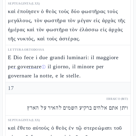
SEPTUAGINTA (LXX)
καὶ ἐποίησεν ὁ θεὸς τοὺς δύο φωστῆρας τοὺς
μεγάλους, τὸν φωστῆρα τὸν μέγαν εἰς ἀρχὰς τῆς
ἡμέρας καὶ τὸν φωστῆρα τὸν ἐλάσσω εἰς ἀρχὰς
τῆς νυκτός, καὶ τοὺς ἀστέρας.
LETTURA ORTODOSSA
E Dio fece i due grandi luminari: il maggiore
per governare
il giorno, il minore per
ⓘ
governare la notte, e le stelle.
17
EBRAICO (MT)
ויתן אתם אלהים ברקיע השמים להאיר על הארץ
SEPTUAGINTA (LXX)
καὶ ἔθετο αὐτοὺς ὁ θεὸς ἐν τῷ στερεώματι τοῦ