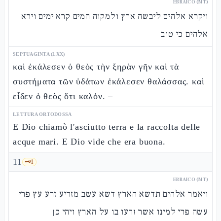
EBRAICO (MT)
ויקרא אלהים ליבשה ארץ ולמקוה המים קרא ימים וירא
אלהים כי טוב
SEPTUAGINTA (LXX)
καὶ ἐκάλεσεν ὁ θεὸς τὴν ξηρὰν γῆν καὶ τὰ
συστήματα τῶν ὑδάτων ἐκάλεσεν θαλάσσας. καὶ
εἶδεν ὁ θεὸς ὅτι καλόν. –
LETTURA ORTODOSSA
E Dio chiamò l'asciutto terra e la raccolta delle
acque mari. E Dio vide che era buona.
11
🗝️
1
EBRAICO (MT)
ויאמר אלהים תדשא הארץ דשא עשב מזריע זרע עץ פרי
עשה פרי למינו אשר זרעו בו על הארץ ויהי כן