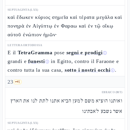
SEPTUAGINTA (LXX)
καὶ ἔδωκεν κύριος σημεῖα καὶ τέρατα μεγάλα καὶ
πονηρὰ ἐν Αἰγύπτῳ ἐν Φαραω καὶ ἐν τῷ οἴκῳ
αὐτοῦ ἐνώπιον ἡμῶν·
LETTURA ORTODOSSA
E il
TetraGramma
pose
segni e prodigi
ⓘ
grandi e
funesti
in Egitto, contro il Faraone e
ⓘ
contro tutta la sua casa,
sotto i nostri occhi
.
ⓘ
23
🗝️
1
EBRAICO (MT)
ואותנו הוציא משם למען הביא אתנו לתת לנו את הארץ
אשר נשבע לאבתינו
SEPTUAGINTA (LXX)