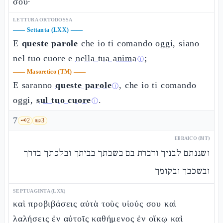
σου·
LETTURA ORTODOSSA
——
Settanta (LXX)
——
E
queste parole
che io ti comando oggi, siano
nel tuo cuore e
nella tua anima
;
ⓘ
——
Masoretico (TM)
——
E saranno
queste parole
, che io ti comando
ⓘ
oggi,
sul tuo cuore
.
ⓘ
7
🗝️
2
📜
3
EBRAICO (MT)
ושננתם לבניך ודברת בם בשבתך בביתך ובלכתך בדרך
ובשכבך ובקומך
SEPTUAGINTA (LXX)
καὶ προβιβάσεις αὐτὰ τοὺς υἱούς σου καὶ
λαλήσεις ἐν αὐτοῖς καθήμενος ἐν οἴκῳ καὶ