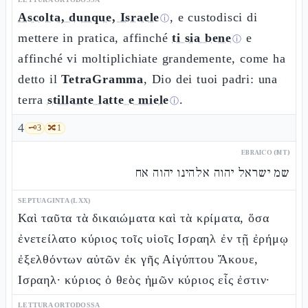
Ascolta, dunque, Israele
, e custodisci di
ⓘ
mettere in pratica, affinché
ti sia bene
e
ⓘ
affinché vi moltiplichiate grandemente, come ha
detto il
TetraGramma
, Dio dei tuoi padri: una
terra
stillante latte e miele
.
ⓘ
4
🗝️
3
🔀
1
EBRAICO (MT)
שמ ישראל יהוה אלהינו יהוה אח
SEPTUAGINTA (LXX)
Καὶ ταῦτα τὰ δικαιώματα καὶ τὰ κρίματα, ὅσα
ἐνετείλατο κύριος τοῖς υἱοῖς Ισραηλ ἐν τῇ ἐρήμῳ
ἐξελθόντων αὐτῶν ἐκ γῆς Αἰγύπτου Ἄκουε,
Ισραηλ· κύριος ὁ θεὸς ἡμῶν κύριος εἷς ἐστιν·
LETTURA ORTODOSSA