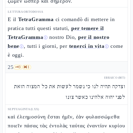
ζῶμεν ὥσπερ καὶ σήμερον.
LETTURA ORTODOSSA
E il
TetraGramma
ci comandò di mettere in
pratica tutti questi statuti,
per temere il
TetraGramma
nostro Dio,
per il nostro
ⓘ
bene
, tutti i giorni, per
tenerci in vita
come
ⓘ
ⓘ
è oggi.
25
🗝️
3
🔀
1
EBRAICO (MT)
וצדקה תהיה לנו כי נשמר לעשות את כל המצוה הזאת
לפני יהוה אלהינו כאשר צונו
SEPTUAGINTA (LXX)
καὶ ἐλεημοσύνη ἔσται ἡμῖν, ἐὰν φυλασσώμεθα
ποιεῖν πάσας τὰς ἐντολὰς ταύτας ἐναντίον κυρίου