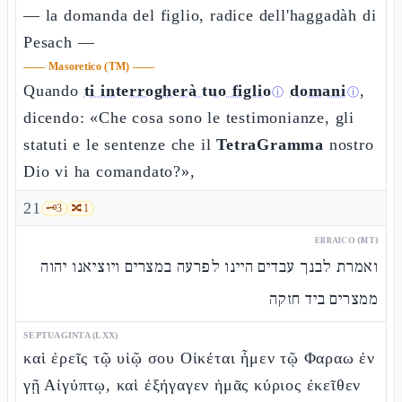
— la domanda del figlio, radice dell'haggadàh di
Pesach —
——
Masoretico (TM)
——
Quando
ti interrogherà tuo figlio
domani
,
ⓘ
ⓘ
dicendo: «Che cosa sono le testimonianze, gli
statuti e le sentenze che il
TetraGramma
nostro
Dio vi ha comandato?»,
21
🗝️
3
🔀
1
EBRAICO (MT)
ואמרת לבנך עבדים היינו לפרעה במצרים ויוציאנו יהוה
ממצרים ביד חזקה
SEPTUAGINTA (LXX)
καὶ ἐρεῖς τῷ υἱῷ σου Οἰκέται ἦμεν τῷ Φαραω ἐν
γῇ Αἰγύπτῳ, καὶ ἐξήγαγεν ἡμᾶς κύριος ἐκεῖθεν