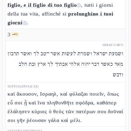
figlio, e il figlio di tuo figlio
, tutti i giorni
ⓘ
della tua vita, affinché si
prolunghino i tuoi
giorni
.
ⓘ
3
🗝️
3
EBRAICO (MT)
ושמעת ישראל ושמרת לעשות אשר ייטב לך ואשר תרבון
מאד כאשר דבר יהוה אלהי אבתיך לך ארץ זבת חלב
ודבש
SEPTUAGINTA (LXX)
καὶ ἄκουσον, Ισραηλ, καὶ φύλαξαι ποιεῖν, ὅπως
εὖ σοι ᾖ καὶ ἵνα πληθυνθῆτε σφόδρα, καθάπερ
ἐλάλησεν κύριος ὁ θεὸς τῶν πατέρων σου δοῦναί
σοι γῆν ῥέουσαν γάλα καὶ μέλι.
LETTURA ORTODOSSA