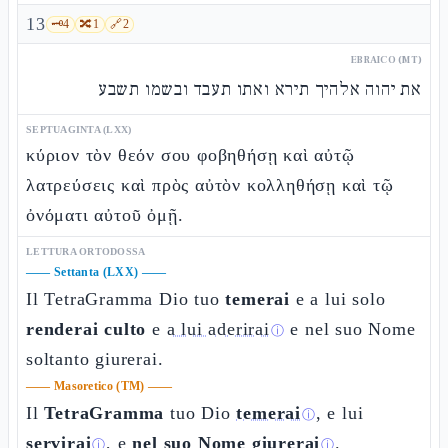
13
🗝️
4
🔀
1
🔗
2
EBRAICO (MT)
את יהוה אלהיך תירא ואתו תעבד ובשמו תשבע
SEPTUAGINTA (LXX)
κύριον τὸν θεόν σου φοβηθήσῃ καὶ αὐτῷ
λατρεύσεις καὶ πρὸς αὐτὸν κολληθήσῃ καὶ τῷ
ὀνόματι αὐτοῦ ὀμῇ.
LETTURA ORTODOSSA
——
Settanta (LXX)
——
Il TetraGramma Dio tuo
temerai
e a lui solo
renderai culto
e
a lui aderirai
e nel suo Nome
ⓘ
soltanto giurerai.
——
Masoretico (TM)
——
Il
TetraGramma
tuo Dio
temerai
, e lui
ⓘ
servirai
, e
nel suo Nome giurerai
.
ⓘ
ⓘ