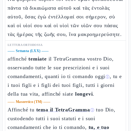
πάντα τὰ δικαιώματα αὐτοῦ καὶ τὰς ἐντολὰς
αὐτοῦ, ὅσας ἐγὼ ἐντέλλομαί σοι σήμερον, σὺ
καὶ οἱ υἱοί σου καὶ οἱ υἱοὶ τῶν υἱῶν σου πάσας
τὰς ἡμέρας τῆς ζωῆς σου, ἵνα μακροημερεύσητε.
LETTURA ORTODOSSA
——
Settanta (LXX)
——
affinché
temiate
il TetraGramma vostro Dio,
osservando tutte le sue prescrizioni e i suoi
comandamenti, quanti io ti comando
oggi
, tu e
ⓘ
i tuoi figli e i figli dei tuoi figli, tutti i giorni
della tua vita, affinché siate
longevi
.
——
Masoretico (TM)
——
Affinché tu
tema il TetraGramma
tuo Dio,
ⓘ
custodendo tutti i suoi statuti e i suoi
comandamenti che io ti comando,
tu, e tuo