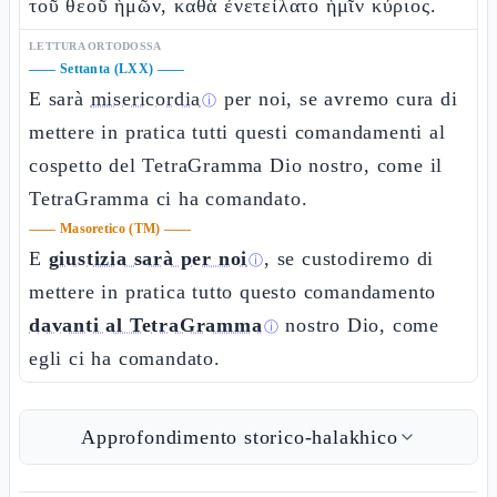
τοῦ θεοῦ ἡμῶν, καθὰ ἐνετείλατο ἡμῖν κύριος.
LETTURA ORTODOSSA
——
Settanta (LXX)
——
E sarà
misericordia
per noi, se avremo cura di
ⓘ
mettere in pratica tutti questi comandamenti al
cospetto del TetraGramma Dio nostro, come il
TetraGramma ci ha comandato.
——
Masoretico (TM)
——
E
giustizia sarà per noi
, se custodiremo di
ⓘ
mettere in pratica tutto questo comandamento
davanti al TetraGramma
nostro Dio, come
ⓘ
egli ci ha comandato.
Approfondimento storico-halakhico