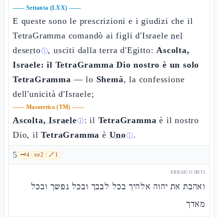
——
Settanta (LXX)
——
E queste sono le prescrizioni e i giudizi che il
TetraGramma comandò ai figli d'Israele
nel
deserto
, usciti dalla terra d'Egitto:
Ascolta,
ⓘ
Israele: il TetraGramma Dio nostro è un solo
TetraGramma
— lo
Shemà
, la confessione
dell'unicità d'Israele;
——
Masoretico (TM)
——
Ascolta, Israele
: il
TetraGramma
è il nostro
ⓘ
Dio, il
TetraGramma
è
Uno
.
ⓘ
5
🗝️
4
📜
2
🔗
1
EBRAICO (MT)
ואהבת את יהוה אלהיך בכל לבבך ובכל נפשך ובכל
מאדך