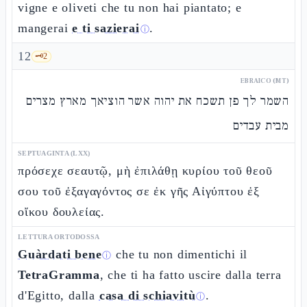
vigne e oliveti che tu non hai piantato; e
mangerai
e ti sazierai
.
ⓘ
12
🗝️
2
EBRAICO (MT)
השמר לך פן תשכח את יהוה אשר הוציאך מארץ מצרים
מבית עבדים
SEPTUAGINTA (LXX)
πρόσεχε σεαυτῷ, μὴ ἐπιλάθῃ κυρίου τοῦ θεοῦ
σου τοῦ ἐξαγαγόντος σε ἐκ γῆς Αἰγύπτου ἐξ
οἴκου δουλείας.
LETTURA ORTODOSSA
Guàrdati bene
che tu non dimentichi il
ⓘ
TetraGramma
, che ti ha fatto uscire dalla terra
d'Egitto, dalla
casa di schiavitù
.
ⓘ