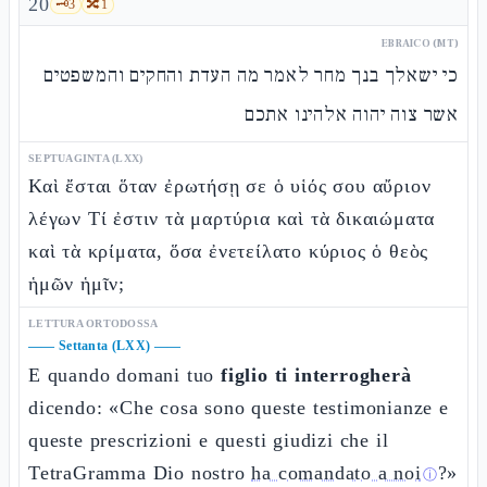
20
🗝️
3
🔀
1
EBRAICO (MT)
כי ישאלך בנך מחר לאמר מה העדת והחקים והמשפטים
אשר צוה יהוה אלהינו אתכם
SEPTUAGINTA (LXX)
Καὶ ἔσται ὅταν ἐρωτήσῃ σε ὁ υἱός σου αὔριον
λέγων Τί ἐστιν τὰ μαρτύρια καὶ τὰ δικαιώματα
καὶ τὰ κρίματα, ὅσα ἐνετείλατο κύριος ὁ θεὸς
ἡμῶν ἡμῖν;
LETTURA ORTODOSSA
——
Settanta (LXX)
——
E quando domani tuo
figlio ti interrogherà
dicendo: «Che cosa sono queste testimonianze e
queste prescrizioni e questi giudizi che il
TetraGramma Dio nostro
ha comandato a noi
?»
ⓘ