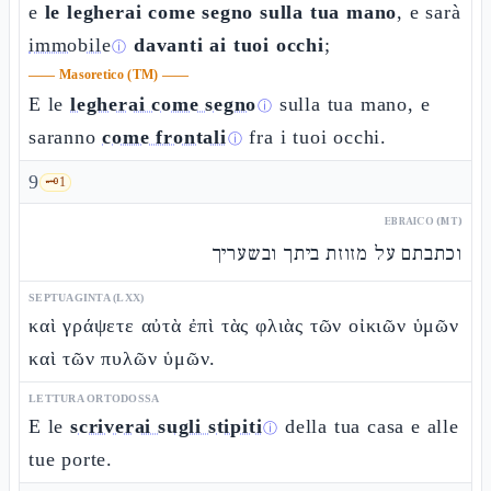
e
le legherai come segno sulla tua mano
, e sarà
immobile
davanti ai tuoi occhi
;
ⓘ
——
Masoretico (TM)
——
E le
legherai come segno
sulla tua mano, e
ⓘ
saranno
come frontali
fra i tuoi occhi.
ⓘ
9
🗝️
1
EBRAICO (MT)
וכתבתם על מזוזת ביתך ובשעריך
SEPTUAGINTA (LXX)
καὶ γράψετε αὐτὰ ἐπὶ τὰς φλιὰς τῶν οἰκιῶν ὑμῶν
καὶ τῶν πυλῶν ὑμῶν.
LETTURA ORTODOSSA
E le
scriverai sugli stipiti
della tua casa e alle
ⓘ
tue porte.