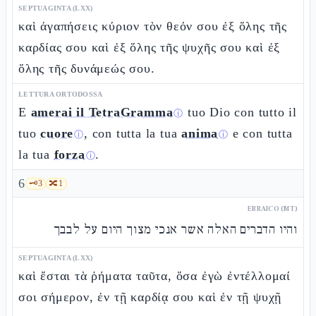
SEPTUAGINTA (LXX)
καὶ ἀγαπήσεις κύριον τὸν θεόν σου ἐξ ὅλης τῆς
καρδίας σου καὶ ἐξ ὅλης τῆς ψυχῆς σου καὶ ἐξ
ὅλης τῆς δυνάμεώς σου.
LETTURA ORTODOSSA
E
amerai il TetraGramma
tuo Dio con tutto il
ⓘ
tuo
cuore
, con tutta la tua
anima
e con tutta
ⓘ
ⓘ
la tua
forza
.
ⓘ
6
🗝️
3
🔀
1
EBRAICO (MT)
והיו הדברים האלה אשר אנכי מצוך היום על לבבך
SEPTUAGINTA (LXX)
καὶ ἔσται τὰ ῥήματα ταῦτα, ὅσα ἐγὼ ἐντέλλομαί
σοι σήμερον, ἐν τῇ καρδίᾳ σου καὶ ἐν τῇ ψυχῇ