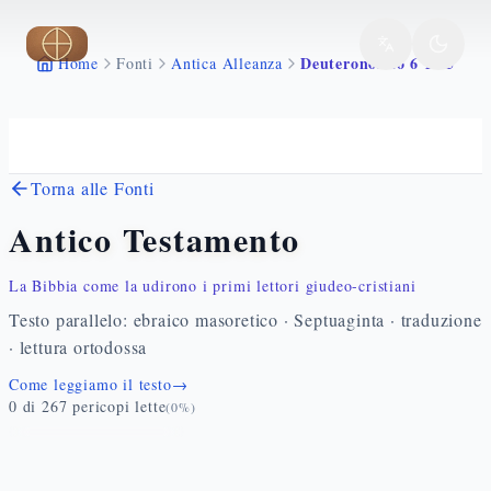
Vai al contenuto principale
Deuteronomio 6 1 25
Home
Fonti
Antica Alleanza
Torna alle Fonti
Antico Testamento
La Bibbia come la udirono i primi lettori giudeo-cristiani
Testo parallelo: ebraico masoretico · Septuaginta · traduzione
· lettura ortodossa
Come leggiamo il testo
→
0
di
267
pericopi lette
(
0
%)