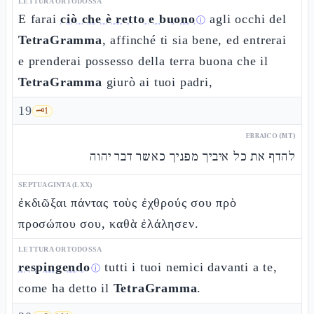
LETTURA ORTODOSSA
E farai
ciò che è retto e buono
agli occhi del
ⓘ
TetraGramma
, affinché ti sia bene, ed entrerai
e prenderai possesso della terra buona che il
TetraGramma
giurò ai tuoi padri,
19
🗝️
1
EBRAICO (MT)
להדף את כל איביך מפניך כאשר דבר יהוה
SEPTUAGINTA (LXX)
ἐκδιῶξαι πάντας τοὺς ἐχθρούς σου πρὸ
προσώπου σου, καθὰ ἐλάλησεν.
LETTURA ORTODOSSA
respingendo
tutti i tuoi nemici davanti a te,
ⓘ
come ha detto il
TetraGramma
.