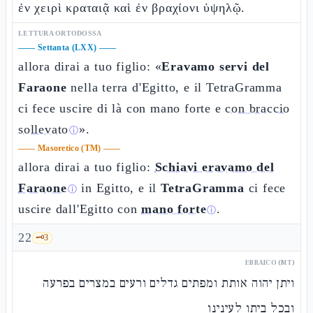
ἐν χειρὶ κραταιᾷ καὶ ἐν βραχίονι ὑψηλῷ.
LETTURA ORTODOSSA
——
Settanta (LXX)
——
allora dirai a tuo figlio: «
Eravamo servi del
Faraone
nella terra d'Egitto, e il TetraGramma
ci fece uscire di là con mano forte e
con braccio
sollevato
».
ⓘ
——
Masoretico (TM)
——
allora dirai a tuo figlio:
Schiavi eravamo del
Faraone
in Egitto, e il
TetraGramma
ci fece
ⓘ
uscire dall'Egitto con
mano forte
.
ⓘ
22
🗝️
3
EBRAICO (MT)
ויתן יהוה אותת ומפתים גדלים ורעים במצרים בפרעה
ובכל ביתו לעינינו