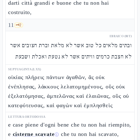
darti città grandi e buone che tu non hai
costruito,
11
🗝️
2
EBRAICO (MT)
ובתים מלאים כל טוב אשר לא מלאת וברת חצובים אשר
לא חצבת כרמים וזיתים אשר לא נטעת ואכלת ושבעת
SEPTUAGINTA (LXX)
οἰκίας πλήρεις πάντων ἀγαθῶν, ἃς οὐκ
ἐνέπλησας, λάκκους λελατομημένους, οὓς οὐκ
ἐξελατόμησας, ἀμπελῶνας καὶ ἐλαιῶνας, οὓς οὐ
κατεφύτευσας, καὶ φαγὼν καὶ ἐμπλησθεὶς
LETTURA ORTODOSSA
e case piene d'ogni bene che tu non hai riempito,
e
cisterne scavate
che tu non hai scavato,
ⓘ