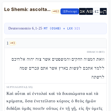
Lo Shemà: ascolta Israele — Dt 6,1-25
ת
AZ
ω
אב
ΑΩ
🗝️
63
Pericopi
Deuteronomio 6,1-25
·
·
MT (OSHB) + LXX
3
/
21
1
🗝️
3
EBRAICO (MT)
וזאת המצוה החקים והמשפטים אשר צוה יהוה אלהיכם
ללמד אתכם לעשות בארץ אשר אתם עברים שמה
לרשתה
SEPTUAGINTA (LXX)
Καὶ αὗται αἱ ἐντολαὶ καὶ τὰ δικαιώματα καὶ τὰ
κρίματα, ὅσα ἐνετείλατο κύριος ὁ θεὸς ἡμῶν
διδάξαι ὑμᾶς ποιεῖν οὕτως ἐν τῇ γῇ, εἰς ἣν ὑμεῖς