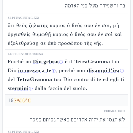
בך והשמידך מעל פני האדמה
SEPTUAGINTA (LXX)
ὅτι θεὸς ζηλωτὴς κύριος ὁ θεός σου ἐν σοί, μὴ
ὀργισθεὶς θυμωθῇ κύριος ὁ θεός σου ἐν σοὶ καὶ
ἐξολεθρεύσῃ σε ἀπὸ προσώπου τῆς γῆς.
LETTURA ORTODOSSA
Poiché un
Dio geloso
è il
TetraGramma
tuo
ⓘ
Dio
in mezzo a te
, perché non
divampi l'ira
ⓘ
ⓘ
del
TetraGramma
tuo Dio contro di te ed egli ti
stermini
dalla faccia del suolo.
ⓘ
16
🗝️
2
🔗
1
EBRAICO (MT)
לא תנסו את יהוה אלהיכם כאשר נסיתם במסה
SEPTUAGINTA (LXX)