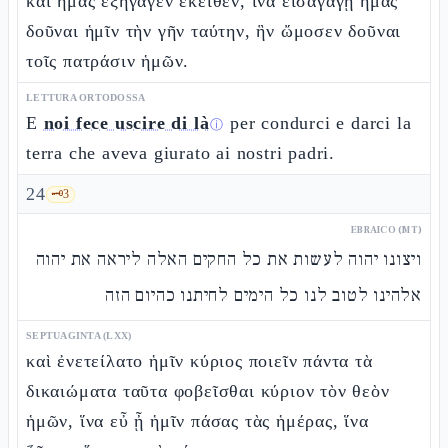
καὶ ἡμᾶς ἐξήγαγεν ἐκεῖθεν, ἵνα εἰσαγάγῃ ἡμᾶς
δοῦναι ἡμῖν τὴν γῆν ταύτην, ἣν ὤμοσεν δοῦναι
τοῖς πατράσιν ἡμῶν.
LETTURA ORTODOSSA
E
noi fece uscire di là
per condurci e darci la
ⓘ
terra che aveva giurato ai nostri padri.
24
🗝️
3
EBRAICO (MT)
ויצונו יהוה לעשות את כל החקים האלה ליראה את יהוה
אלהינו לטוב לנו כל הימים לחיתנו כהיום הזה
SEPTUAGINTA (LXX)
καὶ ἐνετείλατο ἡμῖν κύριος ποιεῖν πάντα τὰ
δικαιώματα ταῦτα φοβεῖσθαι κύριον τὸν θεὸν
ἡμῶν, ἵνα εὖ ᾖ ἡμῖν πάσας τὰς ἡμέρας, ἵνα