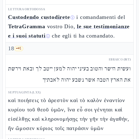
LETTURA ORTODOSSA
Custodendo custodirete
i comandamenti del
ⓘ
TetraGramma
vostro Dio,
le sue testimonianze
e i suoi statuti
che egli ti ha comandato.
ⓘ
18
🗝️
1
EBRAICO (MT)
ועשית הישר והטוב בעיני יהוה למען ייטב לך ובאת וירשת
את הארץ הטבה אשר נשבע יהוה לאבתיך
SEPTUAGINTA (LXX)
καὶ ποιήσεις τὸ ἀρεστὸν καὶ τὸ καλὸν ἐναντίον
κυρίου τοῦ θεοῦ ὑμῶν, ἵνα εὖ σοι γένηται καὶ
εἰσέλθῃς καὶ κληρονομήσῃς τὴν γῆν τὴν ἀγαθήν,
ἣν ὤμοσεν κύριος τοῖς πατράσιν ὑμῶν