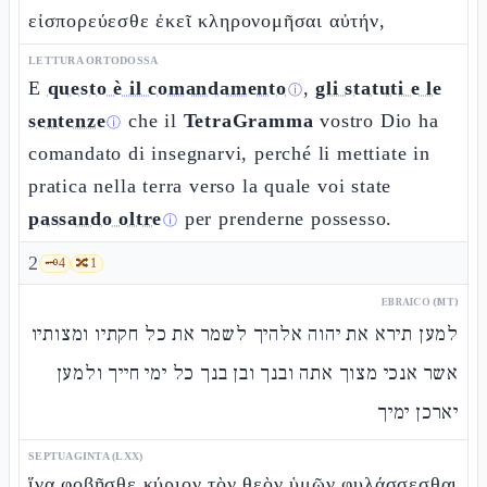
εἰσπορεύεσθε ἐκεῖ κληρονομῆσαι αὐτήν,
LETTURA ORTODOSSA
E
questo è il comandamento
,
gli statuti e le
ⓘ
sentenze
che il
TetraGramma
vostro Dio ha
ⓘ
comandato di insegnarvi, perché li mettiate in
pratica nella terra verso la quale voi state
passando oltre
per prenderne possesso.
ⓘ
2
🗝️
4
🔀
1
EBRAICO (MT)
למען תירא את יהוה אלהיך לשמר את כל חקתיו ומצותיו
אשר אנכי מצוך אתה ובנך ובן בנך כל ימי חייך ולמען
יארכן ימיך
SEPTUAGINTA (LXX)
ἵνα φοβῆσθε κύριον τὸν θεὸν ὑμῶν φυλάσσεσθαι