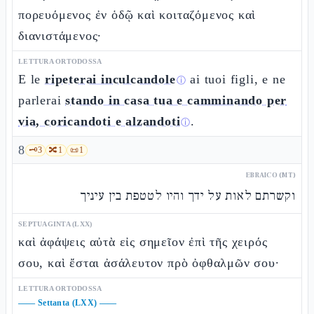
πορευόμενος ἐν ὁδῷ καὶ κοιταζόμενος καὶ
διανιστάμενος·
LETTURA ORTODOSSA
E le
ripeterai inculcandole
ai tuoi figli, e ne
ⓘ
parlerai
stando in casa tua e camminando per
via, coricandoti e alzandoti
.
ⓘ
8
🗝️
3
🔀
1
📜
1
EBRAICO (MT)
וקשרתם לאות על ידך והיו לטטפת בין עיניך
SEPTUAGINTA (LXX)
καὶ ἀφάψεις αὐτὰ εἰς σημεῖον ἐπὶ τῆς χειρός
σου, καὶ ἔσται ἀσάλευτον πρὸ ὀφθαλμῶν σου·
LETTURA ORTODOSSA
——
Settanta (LXX)
——