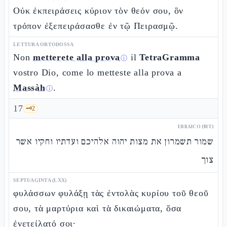
Οὐκ ἐκπειράσεις κύριον τὸν θεόν σου, ὃν
τρόπον ἐξεπειράσασθε ἐν τῷ Πειρασμῷ.
LETTURA ORTODOSSA
Non
metterete alla prova
il
TetraGramma
ⓘ
vostro Dio, come lo metteste alla prova a
Massàh
.
ⓘ
17
🗝️
2
EBRAICO (MT)
שמור תשמרון את מצות יהוה אלהיכם ועדתיו וחקיו אשר
צוך
SEPTUAGINTA (LXX)
φυλάσσων φυλάξῃ τὰς ἐντολὰς κυρίου τοῦ θεοῦ
σου, τὰ μαρτύρια καὶ τὰ δικαιώματα, ὅσα
ἐνετείλατό σοι·