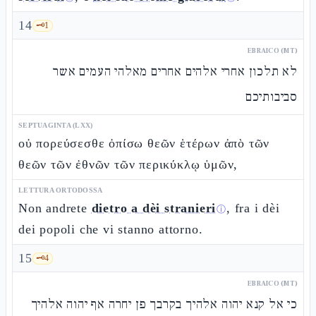
14
🗝️
1
EBRAICO (MT)
לא תלכון אחרי אלהים אחרים מאלהי העמים אשר
סביבותיכם
SEPTUAGINTA (LXX)
οὐ πορεύσεσθε ὀπίσω θεῶν ἑτέρων ἀπὸ τῶν
θεῶν τῶν ἐθνῶν τῶν περικύκλῳ ὑμῶν,
LETTURA ORTODOSSA
Non andrete
dietro a dèi stranieri
, fra i dèi
ⓘ
dei popoli che vi stanno attorno.
15
🗝️
4
EBRAICO (MT)
כי אל קנא יהוה אלהיך בקרבך פן יחרה אף יהוה אלהיך