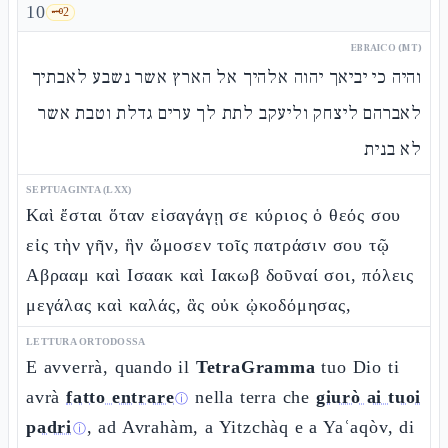
10
🗝️
2
EBRAICO (MT)
והיה כי יביאך יהוה אלהיך אל הארץ אשר נשבע לאבתיך
לאברהם ליצחק וליעקב לתת לך ערים גדלת וטבת אשר
לא בנית
SEPTUAGINTA (LXX)
Καὶ ἔσται ὅταν εἰσαγάγῃ σε κύριος ὁ θεός σου
εἰς τὴν γῆν, ἣν ὤμοσεν τοῖς πατράσιν σου τῷ
Αβρααμ καὶ Ισαακ καὶ Ιακωβ δοῦναί σοι, πόλεις
μεγάλας καὶ καλάς, ἃς οὐκ ᾠκοδόμησας,
LETTURA ORTODOSSA
E avverrà, quando il
TetraGramma
tuo Dio ti
avrà
fatto entrare
nella terra che
giurò ai tuoi
ⓘ
padri
, ad Avrahàm, a Yitzchàq e a Yaʿaqòv, di
ⓘ