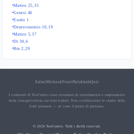
Matteo 25,35
Genesi 46
Esodo 1
Deuteronomio 10,19
Matteo 5,37
Dt 30,6
Rm 2,29
Salmi
Mishnah
Fonti
Halakhah
Quiz
I contenuti di TeoCentro sono strumenti di orientamento e ampliamento
della consapevolezza sui temi trattati. Non sostituiscono lo studio delle
fonti primarie — ne sono il punto di partenza.
© 2026 TeoCentro. Tutti i diritti riservati.