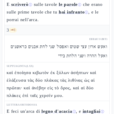
E
scriverò
sulle tavole
le parole
che erano
ⓘ
ⓘ
sulle prime tavole che tu
hai infranto
, e le
ⓘ
porrai nell'arca.
3
🗝️
3
EBRAICO (MT)
ואעש ארון עצי שטים ואפסל שני לחת אבנים כראשנים
ואעל ההרה ושני הלחת בידי
SEPTUAGINTA (LXX)
καὶ ἐποίησα κιβωτὸν ἐκ ξύλων ἀσήπτων καὶ
ἐλάξευσα τὰς δύο πλάκας τὰς λιθίνας ὡς αἱ
πρῶται· καὶ ἀνέβην εἰς τὸ ὄρος, καὶ αἱ δύο
πλάκες ἐπὶ ταῖς χερσίν μου.
LETTURA ORTODOSSA
E feci un'arca di
legno d'acacia
, e
intagliai
ⓘ
ⓘ