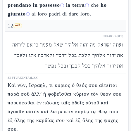
prendano in possesso
la terra
che
ho
ⓘ
ⓘ
giurato
ai loro padri di dare loro.
ⓘ
12
🗝️
7
EBRAICO (MT)
ועתה ישראל מה יהוה אלהיך שאל מעמך כי אם ליראה
את יהוה אלהיך ללכת בכל דרכיו ולאהבה אתו ולעבד
את יהוה אלהיך בכל לבבך ובכל נפשך
SEPTUAGINTA (LXX)
Καὶ νῦν, Ισραηλ, τί κύριος ὁ θεός σου αἰτεῖται
παρὰ σοῦ ἀλλ’ ἢ φοβεῖσθαι κύριον τὸν θεόν σου
πορεύεσθαι ἐν πάσαις ταῖς ὁδοῖς αὐτοῦ καὶ
ἀγαπᾶν αὐτὸν καὶ λατρεύειν κυρίῳ τῷ θεῷ σου
ἐξ ὅλης τῆς καρδίας σου καὶ ἐξ ὅλης τῆς ψυχῆς
σου,