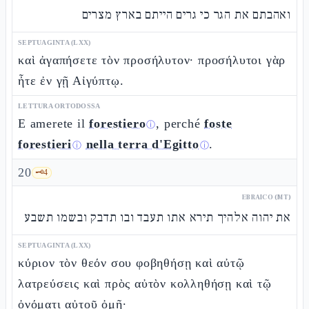
ואהבתם את הגר כי גרים הייתם בארץ מצרים
SEPTUAGINTA (LXX)
καὶ ἀγαπήσετε τὸν προσήλυτον· προσήλυτοι γὰρ
ἦτε ἐν γῇ Αἰγύπτῳ.
LETTURA ORTODOSSA
E amerete il
forestiero
, perché
foste
ⓘ
forestieri
nella terra d'Egitto
.
ⓘ
ⓘ
20
🗝️
4
EBRAICO (MT)
את יהוה אלהיך תירא אתו תעבד ובו תדבק ובשמו תשבע
SEPTUAGINTA (LXX)
κύριον τὸν θεόν σου φοβηθήσῃ καὶ αὐτῷ
λατρεύσεις καὶ πρὸς αὐτὸν κολληθήσῃ καὶ τῷ
ὀνόματι αὐτοῦ ὀμῇ·