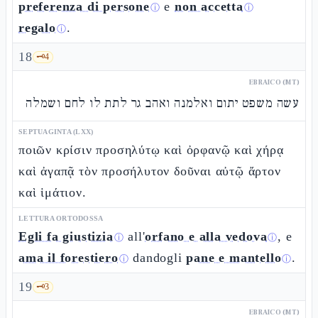
preferenza di persone
e
non accetta
ⓘ
ⓘ
regalo
.
ⓘ
18
🗝️
4
EBRAICO (MT)
עשה משפט יתום ואלמנה ואהב גר לתת לו לחם ושמלה
SEPTUAGINTA (LXX)
ποιῶν κρίσιν προσηλύτῳ καὶ ὀρφανῷ καὶ χήρᾳ
καὶ ἀγαπᾷ τὸν προσήλυτον δοῦναι αὐτῷ ἄρτον
καὶ ἱμάτιον.
LETTURA ORTODOSSA
Egli fa giustizia
all'
orfano e alla vedova
, e
ⓘ
ⓘ
ama il forestiero
dandogli
pane e mantello
.
ⓘ
ⓘ
19
🗝️
3
EBRAICO (MT)