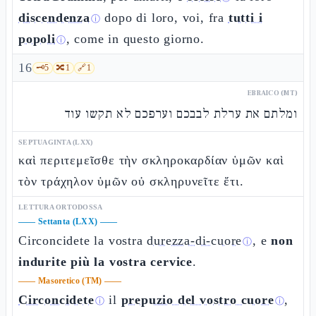
discendenza
dopo di loro, voi, fra
tutti i
ⓘ
popoli
, come in questo giorno.
ⓘ
16
🗝️
5
🔀
1
🔗
1
EBRAICO (MT)
ומלתם את ערלת לבבכם וערפכם לא תקשו עוד
SEPTUAGINTA (LXX)
καὶ περιτεμεῖσθε τὴν σκληροκαρδίαν ὑμῶν καὶ
τὸν τράχηλον ὑμῶν οὐ σκληρυνεῖτε ἔτι.
LETTURA ORTODOSSA
——
Settanta (LXX)
——
Circoncidete la vostra
durezza-di-cuore
, e
non
ⓘ
indurite più la vostra cervice
.
——
Masoretico (TM)
——
Circoncidete
il
prepuzio del vostro cuore
,
ⓘ
ⓘ