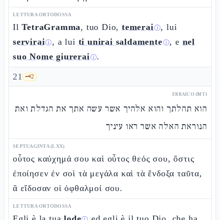
LETTURA ORTODOSSA
Il
TetraGramma
, tuo Dio,
temerai
, lui
ⓘ
servirai
, a lui
ti unirai saldamente
, e
nel
ⓘ
ⓘ
suo Nome giurerai
.
ⓘ
21
🗝️
2
EBRAICO (MT)
הוא תהלתך והוא אלהיך אשר עשה אתך את הגדלת ואת
הנוראת האלה אשר ראו עיניך
SEPTUAGINTA (LXX)
οὗτος καύχημά σου καὶ οὗτος θεός σου, ὅστις
ἐποίησεν ἐν σοὶ τὰ μεγάλα καὶ τὰ ἔνδοξα ταῦτα,
ἃ εἴδοσαν οἱ ὀφθαλμοί σου.
LETTURA ORTODOSSA
Egli è la tua
lode
ed egli è il tuo Dio, che ha
ⓘ