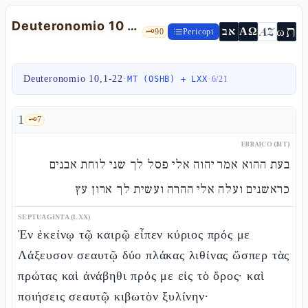
Deuteronomio 10 — Le tavole, il cuore circonciso e l'amore del forestiero
ת
AZ
ω
אב
ΑΩ
🗝️
90
Pericopi
Deuteronomio 10,1-22
·
·
MT (OSHB) + LXX
6
/
21
1
🗝️
7
EBRAICO (MT)
בעת ההוא אמר יהוה אלי פסל לך שני לוחת אבנים
כראשנים ועלה אלי ההרה ועשית לך ארון עץ
SEPTUAGINTA (LXX)
Ἐν ἐκείνῳ τῷ καιρῷ εἶπεν κύριος πρός με
Λάξευσον σεαυτῷ δύο πλάκας λιθίνας ὥσπερ τὰς
πρώτας καὶ ἀνάβηθι πρός με εἰς τὸ ὄρος· καὶ
ποιήσεις σεαυτῷ κιβωτὸν ξυλίνην·