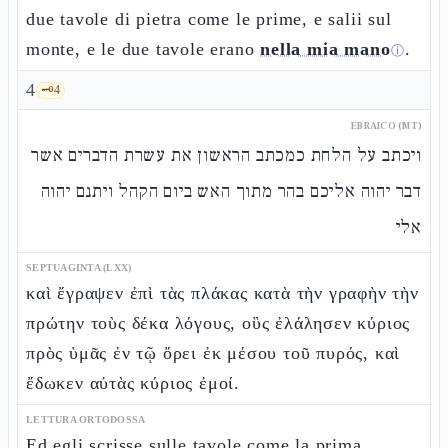
due tavole di pietra come le prime, e salii sul
monte, e le due tavole erano
nella mia mano
.
ⓘ
4
🗝️
4
EBRAICO (MT)
ויכתב על הלחת כמכתב הראשון את עשרת הדברים אשר
דבר יהוה אליכם בהר מתוך האש ביום הקהל ויתנם יהוה
אלי
SEPTUAGINTA (LXX)
καὶ ἔγραψεν ἐπὶ τὰς πλάκας κατὰ τὴν γραφὴν τὴν
πρώτην τοὺς δέκα λόγους, οὓς ἐλάλησεν κύριος
πρὸς ὑμᾶς ἐν τῷ ὄρει ἐκ μέσου τοῦ πυρός, καὶ
ἔδωκεν αὐτὰς κύριος ἐμοί.
LETTURA ORTODOSSA
Ed egli scrisse sulle tavole come la prima