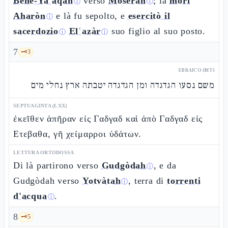
Benè-Yaʿaqàn
verso
Moseràh
; là
morì
ⓘ
ⓘ
Aharòn
e là fu sepolto, e
esercitò il
ⓘ
sacerdozio
Elʿazàr
suo figlio al suo posto.
ⓘ
ⓘ
7
🗝️
3
EBRAICO (MT)
משם נסעו הגדגדה ומן הגדגדה יטבתה ארץ נחלי מים
SEPTUAGINTA (LXX)
ἐκεῖθεν ἀπῆραν εἰς Γαδγαδ καὶ ἀπὸ Γαδγαδ εἰς
Ετεβαθα, γῆ χείμαρροι ὑδάτων.
LETTURA ORTODOSSA
Di là partirono verso
Gudgòdah
, e da
ⓘ
Gudgòdah verso
Yotvàtah
, terra di
torrenti
ⓘ
d'acqua
.
ⓘ
8
🗝️
5