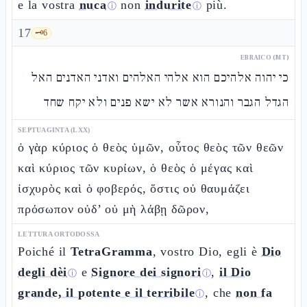
e la vostra
nuca
non
indurite
più.
ⓘ
ⓘ
17
🗝️
6
EBRAICO (MT)
כי יהוה אלהיכם הוא אלהי האלהים ואדני האדנים האל
הגדל הגבר והנורא אשר לא ישא פנים ולא יקח שחד
SEPTUAGINTA (LXX)
ὁ γὰρ κύριος ὁ θεὸς ὑμῶν, οὗτος θεὸς τῶν θεῶν
καὶ κύριος τῶν κυρίων, ὁ θεὸς ὁ μέγας καὶ
ἰσχυρὸς καὶ ὁ φοβερός, ὅστις οὐ θαυμάζει
πρόσωπον οὐδ’ οὐ μὴ λάβῃ δῶρον,
LETTURA ORTODOSSA
Poiché il
TetraGramma
, vostro Dio, egli è
Dio
degli dèi
e
Signore dei signori
,
il Dio
ⓘ
ⓘ
grande, il potente e il terribile
, che
non fa
ⓘ