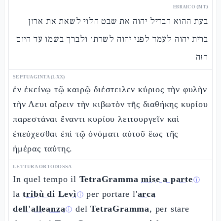
EBRAICO (MT)
בעת ההוא הבדיל יהוה את שבט הלוי לשאת את ארון
ברית יהוה לעמד לפני יהוה לשרתו ולברך בשמו עד היום
הזה
SEPTUAGINTA (LXX)
ἐν ἐκείνῳ τῷ καιρῷ διέστειλεν κύριος τὴν φυλὴν
τὴν Λευι αἴρειν τὴν κιβωτὸν τῆς διαθήκης κυρίου
παρεστάναι ἔναντι κυρίου λειτουργεῖν καὶ
ἐπεύχεσθαι ἐπὶ τῷ ὀνόματι αὐτοῦ ἕως τῆς
ἡμέρας ταύτης.
LETTURA ORTODOSSA
In quel tempo il
TetraGramma
mise a parte
ⓘ
la
tribù di Levì
per portare l'
arca
ⓘ
dell'alleanza
del
TetraGramma
, per stare
ⓘ