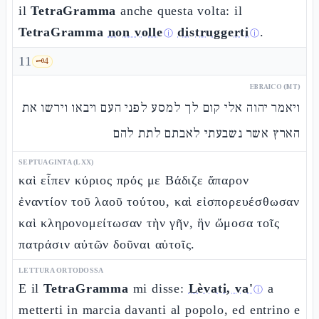
il
TetraGramma
anche questa volta: il
TetraGramma
non volle
distruggerti
.
ⓘ
ⓘ
11
🗝️
4
EBRAICO (MT)
ויאמר יהוה אלי קום לך למסע לפני העם ויבאו וירשו את
הארץ אשר נשבעתי לאבתם לתת להם
SEPTUAGINTA (LXX)
καὶ εἶπεν κύριος πρός με Βάδιζε ἄπαρον
ἐναντίον τοῦ λαοῦ τούτου, καὶ εἰσπορευέσθωσαν
καὶ κληρονομείτωσαν τὴν γῆν, ἣν ὤμοσα τοῖς
πατράσιν αὐτῶν δοῦναι αὐτοῖς.
LETTURA ORTODOSSA
E il
TetraGramma
mi disse:
Lèvati, va'
a
ⓘ
metterti in marcia davanti al popolo, ed entrino e