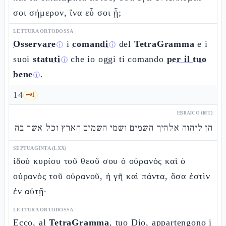
σοι σήμερον, ἵνα εὖ σοι ᾖ;
LETTURA ORTODOSSA
Osservare
i
comandi
del
TetraGramma
e i
ⓘ
ⓘ
suoi
statuti
che io oggi ti comando
per il tuo
ⓘ
bene
.
ⓘ
14
🗝️
1
EBRAICO (MT)
הן ליהוה אלהיך השמים ושמי השמים הארץ וכל אשר בה
SEPTUAGINTA (LXX)
ἰδοὺ κυρίου τοῦ θεοῦ σου ὁ οὐρανὸς καὶ ὁ
οὐρανὸς τοῦ οὐρανοῦ, ἡ γῆ καὶ πάντα, ὅσα ἐστὶν
ἐν αὐτῇ·
LETTURA ORTODOSSA
Ecco, al
TetraGramma
, tuo Dio, appartengono i