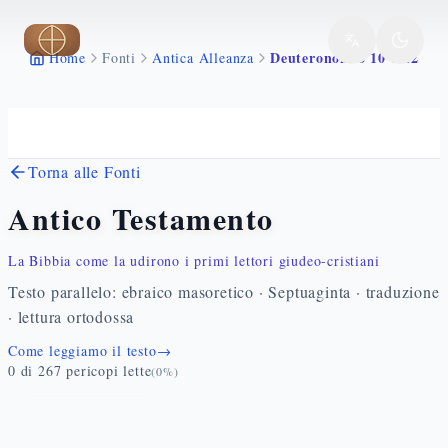
Vai al contenuto principale
Deuteronomio 10 1 22
Home
Fonti
Antica Alleanza
Torna alle Fonti
Antico Testamento
La Bibbia come la udirono i primi lettori giudeo-cristiani
Testo parallelo: ebraico masoretico · Septuaginta · traduzione
· lettura ortodossa
Come leggiamo il testo
→
0
di
267
pericopi lette
(
0
%)