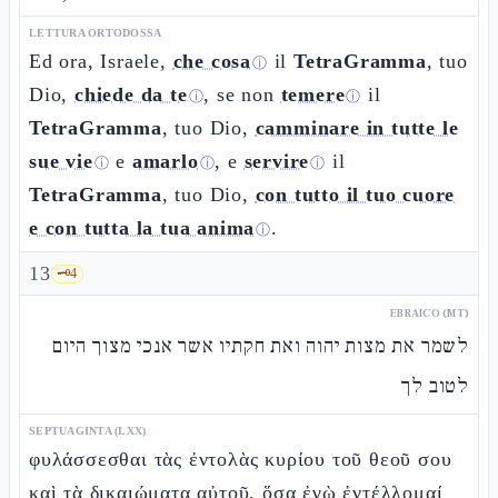
LETTURA ORTODOSSA
Ed ora, Israele,
che cosa
il
TetraGramma
, tuo
ⓘ
Dio,
chiede da te
, se non
temere
il
ⓘ
ⓘ
TetraGramma
, tuo Dio,
camminare in tutte le
sue vie
e
amarlo
, e
servire
il
ⓘ
ⓘ
ⓘ
TetraGramma
, tuo Dio,
con tutto il tuo cuore
e con tutta la tua anima
.
ⓘ
13
🗝️
4
EBRAICO (MT)
לשמר את מצות יהוה ואת חקתיו אשר אנכי מצוך היום
לטוב לך
SEPTUAGINTA (LXX)
φυλάσσεσθαι τὰς ἐντολὰς κυρίου τοῦ θεοῦ σου
καὶ τὰ δικαιώματα αὐτοῦ, ὅσα ἐγὼ ἐντέλλομαί