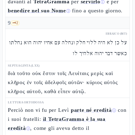
davanti al
TetraGramma
per
servirlo
e per
ⓘ
benedire nel suo Nome
fino a questo giorno.
ⓘ
9
🗝️
2
EBRAICO (MT)
על כן לא היה ללוי חלק ונחלה עם אחיו יהוה הוא נחלתו
כאשר דבר יהוה אלהיך לו
SEPTUAGINTA (LXX)
διὰ τοῦτο οὐκ ἔστιν τοῖς Λευίταις μερὶς καὶ
κλῆρος ἐν τοῖς ἀδελφοῖς αὐτῶν· κύριος αὐτὸς
κλῆρος αὐτοῦ, καθὰ εἶπεν αὐτῷ.
LETTURA ORTODOSSA
Perciò non vi fu per Levì
parte né eredità
con
ⓘ
i suoi fratelli:
il TetraGramma è la sua
eredità
, come gli aveva detto il
ⓘ