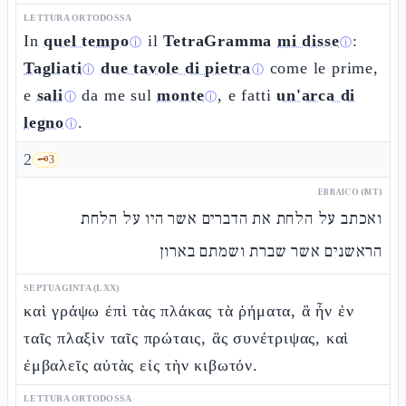
LETTURA ORTODOSSA
In
quel tempo
il
TetraGramma
mi disse
:
ⓘ
ⓘ
Tagliati
due tavole di pietra
come le prime,
ⓘ
ⓘ
e
sali
da me sul
monte
, e fatti
un'arca di
ⓘ
ⓘ
legno
.
ⓘ
2
🗝️
3
EBRAICO (MT)
ואכתב על הלחת את הדברים אשר היו על הלחת
הראשנים אשר שברת ושמתם בארון
SEPTUAGINTA (LXX)
καὶ γράψω ἐπὶ τὰς πλάκας τὰ ῥήματα, ἃ ἦν ἐν
ταῖς πλαξὶν ταῖς πρώταις, ἃς συνέτριψας, καὶ
ἐμβαλεῖς αὐτὰς εἰς τὴν κιβωτόν.
LETTURA ORTODOSSA