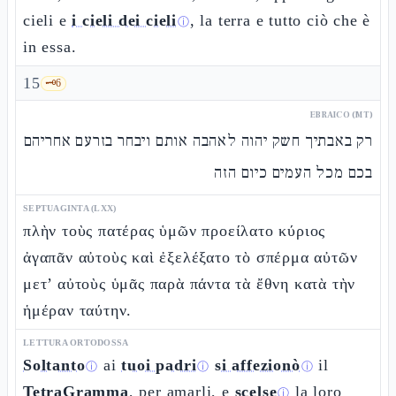
cieli e
i cieli dei cieli
, la terra e tutto ciò che è
ⓘ
in essa.
15
🗝️
6
EBRAICO (MT)
רק באבתיך חשק יהוה לאהבה אותם ויבחר בזרעם אחריהם
בכם מכל העמים כיום הזה
SEPTUAGINTA (LXX)
πλὴν τοὺς πατέρας ὑμῶν προείλατο κύριος
ἀγαπᾶν αὐτοὺς καὶ ἐξελέξατο τὸ σπέρμα αὐτῶν
μετ’ αὐτοὺς ὑμᾶς παρὰ πάντα τὰ ἔθνη κατὰ τὴν
ἡμέραν ταύτην.
LETTURA ORTODOSSA
Soltanto
ai
tuoi padri
si affezionò
il
ⓘ
ⓘ
ⓘ
TetraGramma
, per amarli, e
scelse
la loro
ⓘ