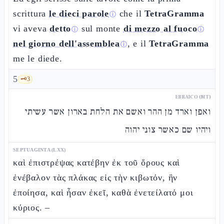
scrittura
le dieci parole
che il
TetraGramma
ⓘ
vi aveva
detto
sul monte
di mezzo al fuoco
ⓘ
ⓘ
nel giorno dell'assemblea
, e il
TetraGramma
ⓘ
me le diede.
5
🗝️
3
EBRAICO (MT)
ואפן וארד מן ההר ואשם את הלחת בארון אשר עשיתי
ויהיו שם כאשר צוני יהוה
SEPTUAGINTA (LXX)
καὶ ἐπιστρέψας κατέβην ἐκ τοῦ ὄρους καὶ
ἐνέβαλον τὰς πλάκας εἰς τὴν κιβωτόν, ἣν
ἐποίησα, καὶ ἦσαν ἐκεῖ, καθὰ ἐνετείλατό μοι
κύριος. –