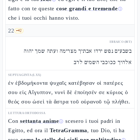
fatto con te queste
cose grandi e tremende
ⓘ
che i tuoi occhi hanno visto.
22
🗝️
2
EBRAICO (MT)
בשבעים נפש ירדו אבתיך מצרימה ועתה שמך יהוה
אלהיך ככוכבי השמים לרב
SEPTUAGINTA (LXX)
ἐν ἑβδομήκοντα ψυχαῖς κατέβησαν οἱ πατέρες
σου εἰς Αἴγυπτον, νυνὶ δὲ ἐποίησέν σε κύριος ὁ
θεός σου ὡσεὶ τὰ ἄστρα τοῦ οὐρανοῦ τῷ πλήθει.
LETTURA ORTODOSSA
Con
settanta anime
scesero i tuoi padri in
ⓘ
Egitto, ed ora il
TetraGramma
, tuo Dio, ti ha
reso
come le stelle dei cieli per moltitudine
.