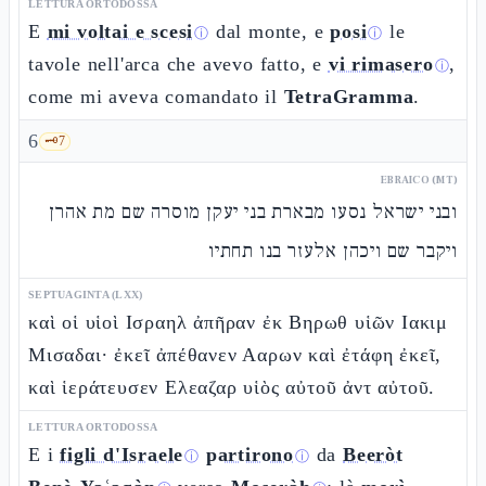
LETTURA ORTODOSSA
E
mi voltai e scesi
dal monte, e
posi
le
ⓘ
ⓘ
tavole nell'arca che avevo fatto, e
vi rimasero
,
ⓘ
come mi aveva comandato il
TetraGramma
.
6
🗝️
7
EBRAICO (MT)
ובני ישראל נסעו מבארת בני יעקן מוסרה שם מת אהרן
ויקבר שם ויכהן אלעזר בנו תחתיו
SEPTUAGINTA (LXX)
καὶ οἱ υἱοὶ Ισραηλ ἀπῆραν ἐκ Βηρωθ υἱῶν Ιακιμ
Μισαδαι· ἐκεῖ ἀπέθανεν Ααρων καὶ ἐτάφη ἐκεῖ,
καὶ ἱεράτευσεν Ελεαζαρ υἱὸς αὐτοῦ ἀντ αὐτοῦ.
LETTURA ORTODOSSA
E i
figli d'Israele
partirono
da
Beeròt
ⓘ
ⓘ