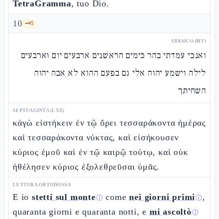
TetraGramma
, tuo Dio.
10
🗝️
5
EBRAICO (MT)
ואנכי עמדתי בהר כימים הראשנים ארבעים יום וארבעים
לילה וישמע יהוה אלי גם בפעם ההוא לא אבה יהוה
השחיתך
SEPTUAGINTA (LXX)
κἀγὼ εἱστήκειν ἐν τῷ ὄρει τεσσαράκοντα ἡμέρας
καὶ τεσσαράκοντα νύκτας, καὶ εἰσήκουσεν
κύριος ἐμοῦ καὶ ἐν τῷ καιρῷ τούτῳ, καὶ οὐκ
ἠθέλησεν κύριος ἐξολεθρεῦσαι ὑμᾶς.
LETTURA ORTODOSSA
E io
stetti sul monte
come
nei giorni primi
,
ⓘ
ⓘ
quaranta giorni e quaranta notti, e
mi ascoltò
ⓘ