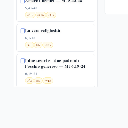
Amare i nemici — Mt 5,43-48
5,43-48
🔗
17
📜
16
🗝️
15
La vera religiosità
6,1-18
🌀
1
📜
7
🗝️
25
I due tesori e i due padroni:
l'occhio generoso — Mt 6,19-24
6,19-24
🔗
2
📜
9
🗝️
15
I veri tesori e le preoccupazioni
6,19-34
🔗
8
📜
12
🗝️
28
Non affannatevi: la fiducia e il