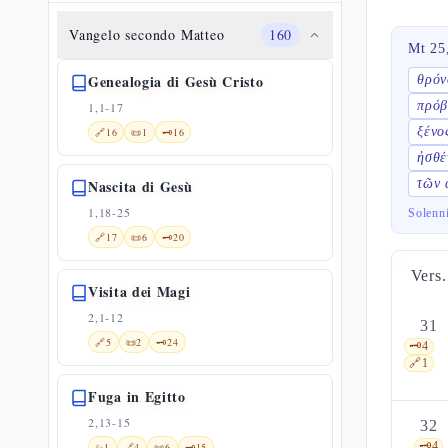
Vangelo secondo Matteo
160
Mt 25
Genealogia di Gesù Cristo
θρόν
πρόβ
1,1-17
ξένο
🔗
16
📜
1
🗝️
16
ἠσθέ
Nascita di Gesù
τῶν 
1,18-25
Solenn
🔗
17
📜
6
🗝️
20
Vers.
Visita dei Magi
2,1-12
31
🔗
5
📜
2
🗝️
24
🗝️
4
🔗
1
Fuga in Egitto
2,13-15
32
🗝️
4
✨
1
🔗
4
📜
6
🗝️
15