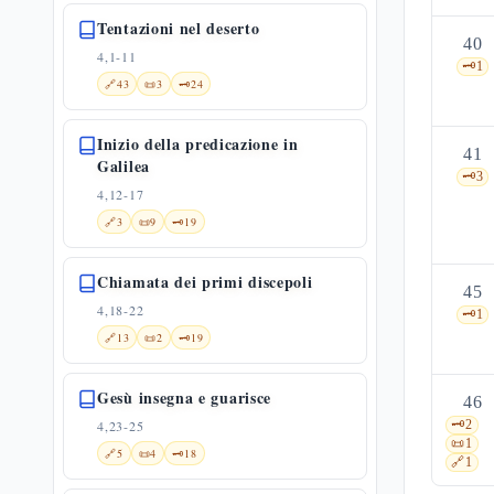
Tentazioni nel deserto
40
4,1-11
🗝️
1
🔗
43
📜
3
🗝️
24
Inizio della predicazione in
41
Galilea
🗝️
3
4,12-17
🔗
3
📜
9
🗝️
19
Chiamata dei primi discepoli
45
4,18-22
🗝️
1
🔗
13
📜
2
🗝️
19
Gesù insegna e guarisce
46
4,23-25
🗝️
2
📜
1
🔗
5
📜
4
🗝️
18
🔗
1