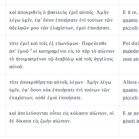
καὶ ἀποκριθεὶς ὁ βασιλεὺς ἐρεῖ αὐτοῖς· Ἀμὴν
E il re
λέγω ὑμῖν, ἐφ’ ὅσον ἐποιήσατε ἑνὶ τούτων τῶν
quanto 
ἀδελφῶν μου τῶν ἐλαχίστων, ἐμοὶ ἐποιήσατε.
piccoli
τότε ἐρεῖ καὶ τοῖς ἐξ εὐωνύμων· Πορεύεσθε
Poi dir
ἀπ’ ἐμοῦ ⸀οἱ κατηραμένοι εἰς τὸ πῦρ τὸ αἰώνιον
maledet
τὸ ἡτοιμασμένον τῷ διαβόλῳ καὶ τοῖς ἀγγέλοις
suoi an
αὐτοῦ.
τότε ἀποκριθήσεται αὐτοῖς λέγων· Ἀμὴν λέγω
Allora 
ὑμῖν, ἐφ’ ὅσον οὐκ ἐποιήσατε ἑνὶ τούτων τῶν
quanto 
ἐλαχίστων, οὐδὲ ἐμοὶ ἐποιήσατε.
piccoli
καὶ ἀπελεύσονται οὗτοι εἰς κόλασιν αἰώνιον, οἱ
E
se ne
δὲ δίκαιοι εἰς ζωὴν αἰώνιον.
giusti 