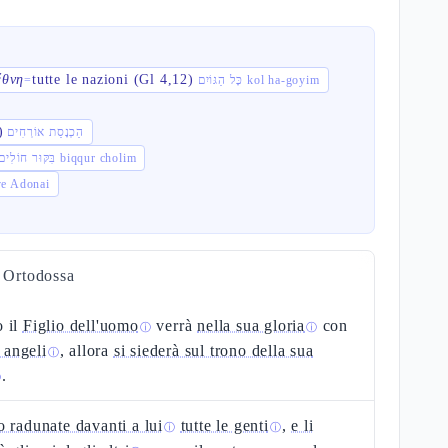
ἔθνη
tutte le nazioni (Gl 4,12)
=
כָּל הַגּוֹיִם kol ha-goyim
)
הַכְנָסַת אוֹרְחִים
בִּקּוּר חוֹלִים biqqur cholim
מ' malve Adonai
a Ortodossa
 il
Figlio dell'uomo
verrà
nella sua gloria
con
ⓘ
ⓘ
i angeli
, allora
si siederà sul trono della sua
ⓘ
.
ⓘ
 radunate davanti a lui
tutte le genti
,
e li
ⓘ
ⓘ