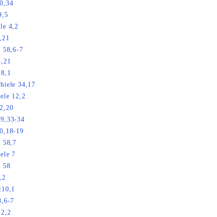
0,34
9,5
le 4,2
,21
a 58,6-7
3,21
18,1
hiele 34,17
ele 12,2
2,20
19,33-34
0,18-19
a 58,7
ele 7
a 58
,2
110,1
8,6-7
12,2