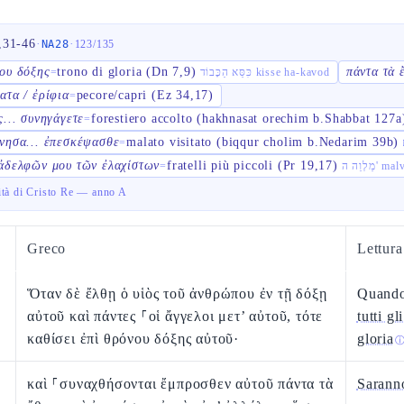
,31-46
·
·
NA28
123
/
135
ου δόξης
trono di gloria (Dn 7,9)
πάντα τὰ 
=
כִּסֵּא הַכָּבוֹד kisse ha-kavod
ατα / ἐρίφια
pecore/capri (Ez 34,17)
=
ς... συνηγάγετε
forestiero accolto (hakhnasat orechim b.Shabbat 127a
=
νησα... ἐπεσκέψασθε
malato visitato (biqqur cholim b.Nedarim 39b)
=
ἀδελφῶν μου τῶν ἐλαχίστων
fratelli più piccoli (Pr 19,17)
=
ַלְוֵה ה
ità di Cristo Re — anno A
Greco
Lettur
Ὅταν δὲ ἔλθῃ ὁ υἱὸς τοῦ ἀνθρώπου ἐν τῇ δόξῃ
Quando
αὐτοῦ καὶ πάντες ⸀οἱ ἄγγελοι μετ’ αὐτοῦ, τότε
tutti gl
καθίσει ἐπὶ θρόνου δόξης αὐτοῦ·
gloria
καὶ ⸀συναχθήσονται ἔμπροσθεν αὐτοῦ πάντα τὰ
Saranno