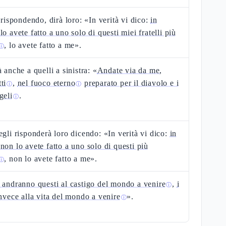
, rispondendo, dirà loro: «In verità vi dico:
in
lo avete fatto a uno solo di questi miei fratelli più
, lo avete fatto a me».
ⓘ
à anche a quelli a sinistra: «
Andate via da me,
ti
,
nel fuoco eterno
preparato per il diavolo e i
ⓘ
ⓘ
geli
.
ⓘ
egli risponderà loro dicendo: «In verità vi dico:
in
non lo avete fatto a uno solo di questi più
, non lo avete fatto a me».
ⓘ
 andranno questi al castigo del mondo a venire
,
i
ⓘ
invece alla vita del mondo a venire
».
ⓘ