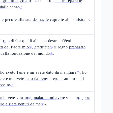
 gli uni dagli altri
,
come il pastore separa le
ⓘ
dalle capre
,
ⓘ
le pecore alla sua destra, le caprette alla sinistra
.
ⓘ
il
re
dirà a quelli alla sua destra: «Venite,
ⓘ
ti del Padre mio
,
ereditate
il regno
preparato
ⓘ
ⓘ
 dalla fondazione del mondo
.
ⓘ
é
ho avuto fame e mi avete dato da mangiare
,
ho
ⓘ
ete e mi avete dato da bere
,
ero straniero e mi
ⓘ
ccolto
,
ⓘ
mi avete vestito
,
malato e mi avete visitato
,
ero
ⓘ
ⓘ
ere e siete venuti da me
».
ⓘ