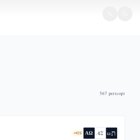
567
pericopi
ת
AZ
ω
ΑΩ
🗝️
26