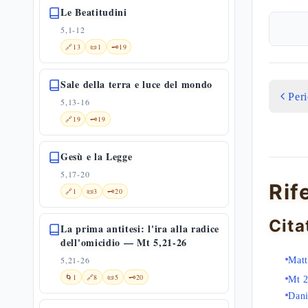
Le Beatitudini
5,1-12
🔗
13
📜
1
🗝️
19
Sale della terra e luce del mondo
Per
5,13-16
🔗
19
🗝️
19
Gesù e la Legge
5,17-20
Rif
🔗
1
📜
3
🗝️
20
Cita
La prima antitesi: l'ira alla radice
dell'omicidio — Mt 5,21-26
5,21-26
Matt
🌀
1
🔗
8
📜
5
🗝️
20
Mt 
Dani