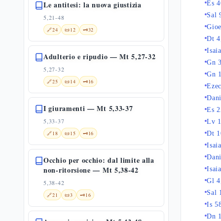
Le antitesi: la nuova giustizia
Es 4
Sal 
5,21-48
Gioe
🔗
24
📜
12
🗝️
32
Dt 4
Isai
Adulterio e ripudio — Mt 5,27-32
Gn 
5,27-32
Gn 
🔗
25
📜
14
🗝️
16
Ezec
Dani
I giuramenti — Mt 5,33-37
Es 2
5,33-37
Lv 
🔗
18
📜
15
🗝️
16
Dt 1
Isai
Dani
Occhio per occhio: dal limite alla
non-ritorsione — Mt 5,38-42
Isai
Gl 4
5,38-42
Sal 
🔗
21
📜
3
🗝️
16
Is 5
Dn 