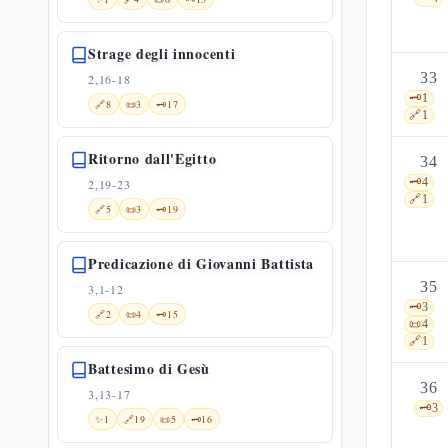
Strage degli innocenti
33
2,16-18
🗝️
1
🔗
8
📜
3
🗝️
17
🔗
1
Ritorno dall'Egitto
34
🗝️
4
2,19-23
🔗
1
🔗
5
📜
3
🗝️
19
Predicazione di Giovanni Battista
35
3,1-12
🗝️
3
🔗
2
📜
4
🗝️
15
📜
4
🔗
1
Battesimo di Gesù
36
3,13-17
🗝️
3
✨
1
🔗
19
📜
5
🗝️
16