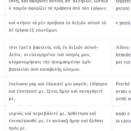
ἔθνη, καὶ ἀφορίσει αὐτοὺς ἀπ’ ἀλλήλων, ὥσπερ
separerà
ὁ ποιμὴν ἀφορίζει τὰ πρόβατα ἀπὸ τῶν ἐρίφων,
pecore 
καὶ στήσει τὰ μὲν πρόβατα ἐκ δεξιῶν αὐτοῦ τὰ
e
porrà 
δὲ ἐρίφια ἐξ εὐωνύμων.
τότε ἐρεῖ ὁ βασιλεὺς τοῖς ἐκ δεξιῶν αὐτοῦ·
Allora 
Δεῦτε, οἱ εὐλογημένοι τοῦ πατρός μου,
benedet
κληρονομήσατε τὴν ἡτοιμασμένην ὑμῖν
per voi
βασιλείαν ἀπὸ καταβολῆς κόσμου.
ἐπείνασα γὰρ καὶ ἐδώκατέ μοι φαγεῖν, ἐδίψησα
Perch
καὶ ἐποτίσατέ με, ξένος ἤμην καὶ συνηγάγετέ
avuto s
με,
avete a
γυμνὸς καὶ περιεβάλετέ με, ἠσθένησα καὶ
nudo e 
ἐπεσκέψασθέ με, ἐν φυλακῇ ἤμην καὶ ἤλθατε
in carc
πρός με.