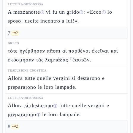
LETTURA ORTODOSSA
A mezzanotte
vi fu un grido
: «
Ecco
lo
ⓘ
ⓘ
ⓘ
sposo! uscite incontro a lui!».
7
🗝️
2
GRECO
τότε ἠγέρθησαν πᾶσαι αἱ παρθένοι ἐκεῖναι καὶ
ἐκόσμησαν τὰς λαμπάδας ⸀ἑαυτῶν.
TRADUZIONE GNOSTICA
Allora tutte quelle vergini si destarono e
prepararono le loro lampade.
LETTURA ORTODOSSA
Allora
si destarono
tutte quelle vergini e
ⓘ
prepararono
le loro lampade.
ⓘ
8
🗝️
2