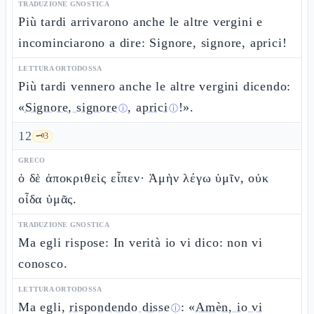
TRADUZIONE GNOSTICA
Più tardi arrivarono anche le altre vergini e
incominciarono a dire: Signore, signore, aprici!
LETTURA ORTODOSSA
Più tardi vennero anche le altre vergini dicendo:
«
Signore, signore
,
aprici
!».
ⓘ
ⓘ
12
🗝️
3
GRECO
ὁ δὲ ἀποκριθεὶς εἶπεν· Ἀμὴν λέγω ὑμῖν, οὐκ
οἶδα ὑμᾶς.
TRADUZIONE GNOSTICA
Ma egli rispose: In verità io vi dico: non vi
conosco.
LETTURA ORTODOSSA
Ma egli,
rispondendo disse
: «
Amèn, io vi
ⓘ