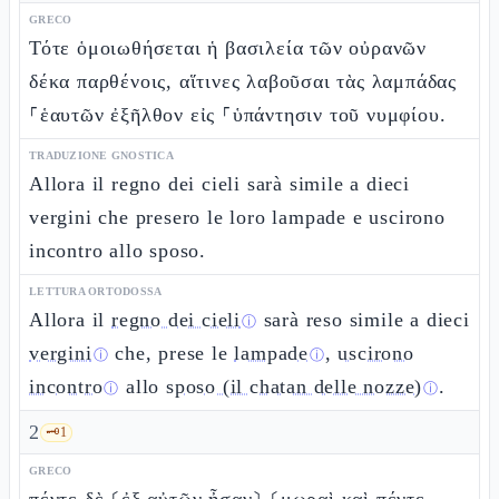
GRECO
Τότε ὁμοιωθήσεται ἡ βασιλεία τῶν οὐρανῶν
δέκα παρθένοις, αἵτινες λαβοῦσαι τὰς λαμπάδας
⸀ἑαυτῶν ἐξῆλθον εἰς ⸀ὑπάντησιν τοῦ νυμφίου.
TRADUZIONE GNOSTICA
Allora il regno dei cieli sarà simile a dieci
vergini che presero le loro lampade e uscirono
incontro allo sposo.
LETTURA ORTODOSSA
Allora il
regno dei cieli
sarà reso simile a dieci
ⓘ
vergini
che, prese le
lampade
,
uscirono
ⓘ
ⓘ
incontro
allo
sposo (il chatan delle nozze)
.
ⓘ
ⓘ
2
🗝️
1
GRECO