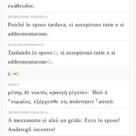
ἐκάθευδον.
TRADUZIONE GNOSTICA
Poiché lo sposo tardava, si assopirono tutte e si
addormentarono.
LETTURA ORTODOSSA
Tardando lo sposo
,
si assopirono tutte e si
ⓘ
addormentarono
.
ⓘ
6
🗝️
3
GRECO
μέσης δὲ νυκτὸς κραυγὴ γέγονεν· Ἰδοὺ ὁ
⸀νυμφίος, ἐξέρχεσθε εἰς ἀπάντησιν ⸀αὐτοῦ.
TRADUZIONE GNOSTICA
A mezzanotte si alzò un grido: Ecco lo sposo!
Andategli incontro!