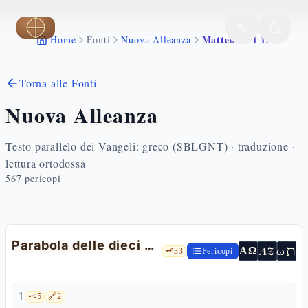
Vai al contenuto principale
Matteo 25 1 13
Home
Fonti
Nuova Alleanza
Torna alle Fonti
Nuova Alleanza
Testo parallelo dei Vangeli: greco (SBLGNT) · traduzione ·
lettura ortodossa
567
pericopi
Parabola delle dieci vergini
ת
AZ
ω
ΑΩ
🗝️
33
Pericopi
1
🗝️
5
🔗
2