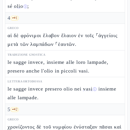
sé
olio
;
ⓘ
4
🗝️
1
GRECO
αἱ δὲ φρόνιμοι ἔλαβον ἔλαιον ἐν τοῖς ⸀ἀγγείοις
μετὰ τῶν λαμπάδων ⸀ἑαυτῶν.
TRADUZIONE GNOSTICA
le sagge invece, insieme alle loro lampade,
presero anche l'olio in piccoli vasi.
LETTURA ORTODOSSA
le sagge invece presero olio nei
vasi
insieme
ⓘ
alle lampade.
5
🗝️
2
GRECO
χρονίζοντος δὲ τοῦ νυμφίου ἐνύσταξαν πᾶσαι καὶ