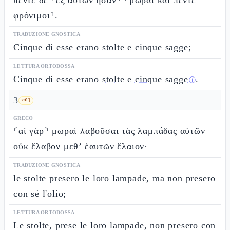
πέντε δὲ ⸂ἐξ αὐτῶν ἦσαν⸃ ⸂μωραὶ καὶ πέντε
φρόνιμοι⸃.
TRADUZIONE GNOSTICA
Cinque di esse erano stolte e cinque sagge;
LETTURA ORTODOSSA
Cinque di esse erano
stolte e cinque sagge
.
ⓘ
3
🗝️
1
GRECO
⸂αἱ γὰρ⸃ μωραὶ λαβοῦσαι τὰς λαμπάδας αὐτῶν
οὐκ ἔλαβον μεθ’ ἑαυτῶν ἔλαιον·
TRADUZIONE GNOSTICA
le stolte presero le loro lampade, ma non presero
con sé l'olio;
LETTURA ORTODOSSA
Le stolte, prese le loro lampade, non presero con