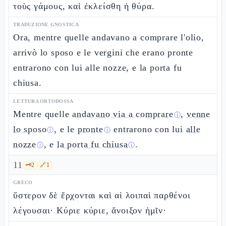
τοὺς γάμους, καὶ ἐκλείσθη ἡ θύρα.
TRADUZIONE GNOSTICA
Ora, mentre quelle andavano a comprare l'olio,
arrivò lo sposo e le vergini che erano pronte
entrarono con lui alle nozze, e la porta fu
chiusa.
LETTURA ORTODOSSA
Mentre quelle
andavano via a comprare
,
venne
ⓘ
lo sposo
, e le
pronte
entrarono con lui
alle
ⓘ
ⓘ
nozze
, e
la porta fu chiusa
.
ⓘ
ⓘ
11
🗝️
2
🔗
1
GRECO
ὕστερον δὲ ἔρχονται καὶ αἱ λοιπαὶ παρθένοι
λέγουσαι· Κύριε κύριε, ἄνοιξον ἡμῖν·