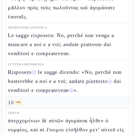
μᾶλλον πρὸς τοὺς πωλοῦντας καὶ ἀγοράσατε
ἑαυταῖς.
TRADUZIONE GNOSTICA
Le sagge risposero: No, perché non venga a
mancare a noi e a voi; andate piuttosto dai
venditori e compratevene.
LETTURA ORTODOSSA
Risposero
le sagge dicendo: «No, perché non
ⓘ
basterebbe a noi e a voi;
andate piuttosto
dai
ⓘ
venditori e
compratevene
».
ⓘ
10
🗝️
5
GRECO
ἀπερχομένων δὲ αὐτῶν ἀγοράσαι ἦλθεν ὁ
νυμφίος, καὶ αἱ ἕτοιμοι εἰσῆλθον μετ’ αὐτοῦ εἰς