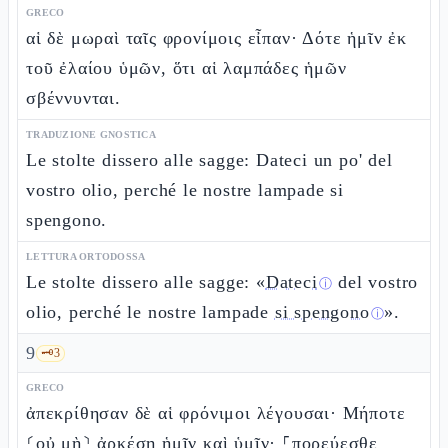
GRECO
αἱ δὲ μωραὶ ταῖς φρονίμοις εἶπαν· Δότε ἡμῖν ἐκ
τοῦ ἐλαίου ὑμῶν, ὅτι αἱ λαμπάδες ἡμῶν
σβέννυνται.
TRADUZIONE GNOSTICA
Le stolte dissero alle sagge: Dateci un po' del
vostro olio, perché le nostre lampade si
spengono.
LETTURA ORTODOSSA
Le stolte dissero alle sagge: «
Dateci
del vostro
ⓘ
olio, perché le nostre lampade
si spengono
».
ⓘ
9
🗝️
3
GRECO
ἀπεκρίθησαν δὲ αἱ φρόνιμοι λέγουσαι· Μήποτε
⸂οὐ μὴ⸃ ἀρκέσῃ ἡμῖν καὶ ὑμῖν· ⸀πορεύεσθε