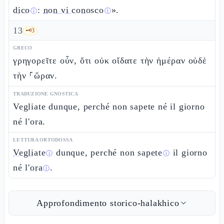
dico
:
non vi conosco
».
ⓘ
ⓘ
13
🗝️
3
GRECO
γρηγορεῖτε οὖν, ὅτι οὐκ οἴδατε τὴν ἡμέραν οὐδὲ
τὴν ⸀ὥραν.
TRADUZIONE GNOSTICA
Vegliate dunque, perché non sapete né il giorno
né l'ora.
LETTURA ORTODOSSA
Vegliate
dunque, perché non
sapete
il giorno
ⓘ
ⓘ
né l'
ora
.
ⓘ
Approfondimento storico-halakhico